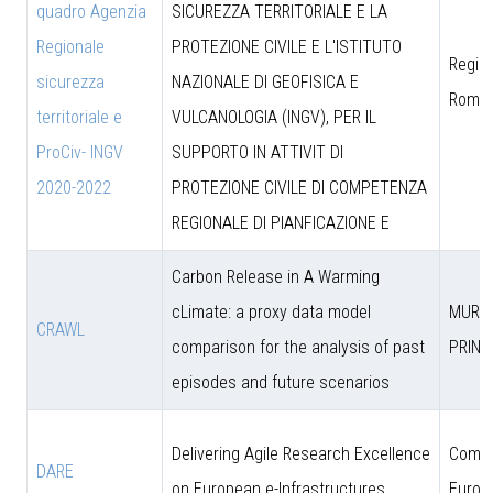
quadro Agenzia
SICUREZZA TERRITORIALE E LA
Regionale
PROTEZIONE CIVILE E L'ISTITUTO
Region
sicurezza
NAZIONALE DI GEOFISICA E
Roma
territoriale e
VULCANOLOGIA (INGV), PER IL
ProCiv- INGV
SUPPORTO IN ATTIVIT DI
2020-2022
PROTEZIONE CIVILE DI COMPETENZA
REGIONALE DI PIANFICAZIONE E
Carbon Release in A Warming
cLimate: a proxy data model
MUR (
CRAWL
comparison for the analysis of past
PRIN)
episodes and future scenarios
Delivering Agile Research Excellence
Comun
DARE
on European e-Infrastructures
Europ