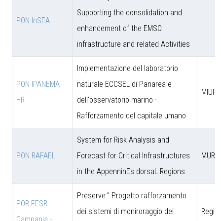
Supporting the consolidation and
PON InSEA
enhancement of the EMSO
infrastructure and related Activities
Implementazione del laboratorio
PON IPANEMA
naturale ECCSEL di Panarea e
MIUR -
HR
dell'osservatorio marino -
Rafforzamento del capitale umano
System for Risk Analysis and
PON RAFAEL
Forecast for Critical Infrastructures
MUR
in the AppenninEs dorsaL Regions
Preserve:" Progetto rafforzamento
POR FESR
dei sistemi di moniroraggio dei
Regio
Campania -