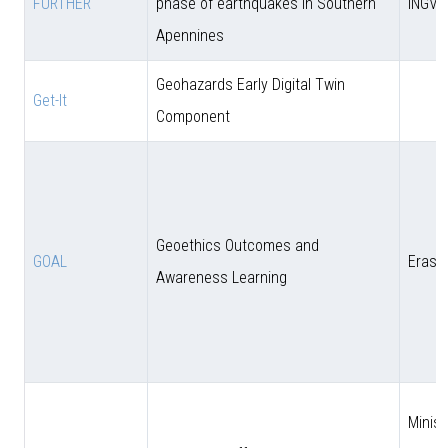
FURTHER
phase of earthquakes in Southern
INGV
Apennines
Geohazards Early Digital Twin
Get-It
Component
Geoethics Outcomes and
GOAL
Eras
Awareness Learning
Minist