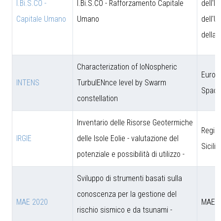
I.Bi.S.CO -
I.Bi.S.CO - Rafforzamento Capitale
dell'I
Capitale Umano
Umano
dell'U
della 
Characterization of IoNospheric
Europ
INTENS
TurbulENnce level by Swarm
Space
constellation
Inventario delle Risorse Geotermiche
Regio
IRGIE
delle Isole Eolie - valutazione del
Sicili
potenziale e possibilità di utilizzo -
Sviluppo di strumenti basati sulla
conoscenza per la gestione del
MAE 2020
MAE
rischio sismico e da tsunami -