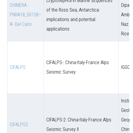
CryptotepHra In Marine sEquences
CHIMERA -
Dipart
of the Ross Sea, Antarctica:
PNRA18_00158–
Amb. 
implications and potential
A- Del Carlo
Naz. d
applications
Ricer
CIFALPS-: China-Italy-France Alps
CIFALPS
IGGCA
Seismic Survey
Instit
Geolo
CIFALPS-2: China-Italy-France Alps
Geoph
CIFALPS2
Seismic Survey II
Chine