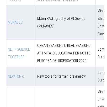
Minist
MUon RAdiography of VESuvius
Istruz
MURAVES
(MURAVES)
Univer
Ricer
ORGANIZZAZIONE E REALIZZAZIONE
NET - SCIENCE
Comun
ATTIVITA' DIVULGATIVA PER NOTTE
TOGETHER
Europ
EUROPEA DEI RICERCATORI 2020
Comun
NEWTON-g
New tools for terrain gravimetry
Europ
Minist
Univer