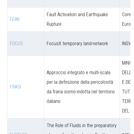
Fault Activation and Earthquake
Comun
FEAR
Rupture
Europ
FOCUS
FocusX temporary land-network
INGV
MINIS
Approccio integrato e multi-scala
DELL’
per la definizione della pericolosità
E DEL
FRASI
da frana sismo-indotta nel territorio
TUTEL
italiano
TERRI
DEL M
The Role of Fluids in the preparatory