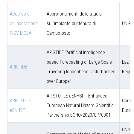
Accordo di
Approfondimenti dello studio
collaborazione
sull'impianto di ritenuta di
UNIRM
INGV-DICEA
Campotosto
ARISTIDE “Artificial Intelligence
based Forecasting of Large-Scale
Lazio 
ARISTIDE
Travelling Ionospheric Disturbances
Regio
over Europe”
ARISTOTLE eENHSP - Enhanced
ARISTOTLE
Comun
European Natural Hazard Scientific
eENHSP
Europ
Partnership ECHO/2020/OP/0001
CNR-D