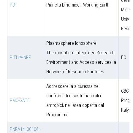
della 
PD
Pianeta Dinamico - Working Earth
Minist
Univer
Resea
Plasmasphere Ionosphere
Thermosphere Integrated Research
PITHIA-NRF
EC
Environment and Access services: a
Network of Research Facilities
Accrescere la sicurezza nei
CBC
confronti di disastri naturali e
PMO-GATE
Prog
antropici, nell’area coperta dal
Italy-
Programma
PNRA14_00106 -