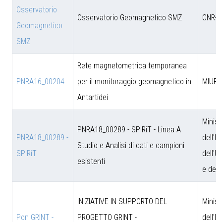
Osservatorio
Osservatorio Geomagnetico SMZ
CNR-D
Geomagnetico
SMZ
Rete magnetometrica temporanea
PNRA16_00204
per il monitoraggio geomagnetico in
MIUR
Antartidei
Minist
PNRA18_00289 - SPIRiT - Linea A
PNRA18_00289 -
dell'I
Studio e Analisi di dati e campioni
SPIRiT
dell'U
esistenti
e dell
INIZIATIVE IN SUPPORTO DEL
Minist
Pon GRINT -
PROGETTO GRINT -
dell'I