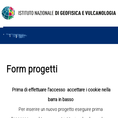
Progetti
Progetti Dipartimentali
Ambiente
Amused
Macmap
Tropomag
Terremoti
Further
Muse
Vulcani
First
Impact
Love-cf
Uno
Form progetti
Prima di effettuare l'accesso accettare i cookie nella
barra in basso
Per inserire un nuovo progetto eseguire prima