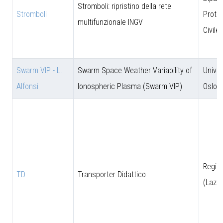
Stromboli: ripristino della rete
Stromboli
Prote
multifunzionale INGV
Civile
Swarm VIP - L.
Swarm Space Weather Variability of
Univer
Alfonsi
Ionospheric Plasma (Swarm VIP)
Oslo
Regio
TD
Transporter Didattico
(Lazio