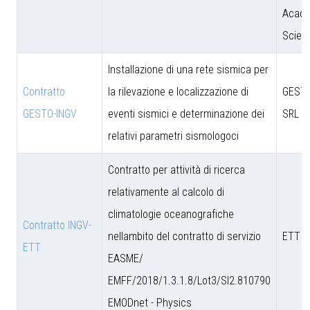
Acade
Scien
Installazione di una rete sismica per
Contratto
la rilevazione e localizzazione di
GESTO
GESTO-INGV
eventi sismici e determinazione dei
SRL
relativi parametri sismologoci
Contratto per attività di ricerca
relativamente al calcolo di
climatologie oceanografiche
Contratto INGV-
nellambito del contratto di servizio
ETT S
ETT
EASME/
EMFF/2018/1.3.1.8/Lot3/SI2.810790
EMODnet - Physics