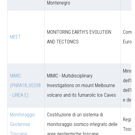
Montenegro
MONITORING EARTH'S EVOLUTION
Comun
MEET
AND TECTONICS
Europ
Minist
MIMIC
MIMIC - Multidisciplinary
dell'I
(PNRA18_00208
Investigations on mount Melbourne
dell'U
- LINEA E)
volcano and its fumarolic Ice Caves
e dell
Monitoraggio
Costituzione di un sistema di
Regio
Geotermia
monitoraggio sismico integrato delle
Tosca
Toscana
aree geotermiche toscane