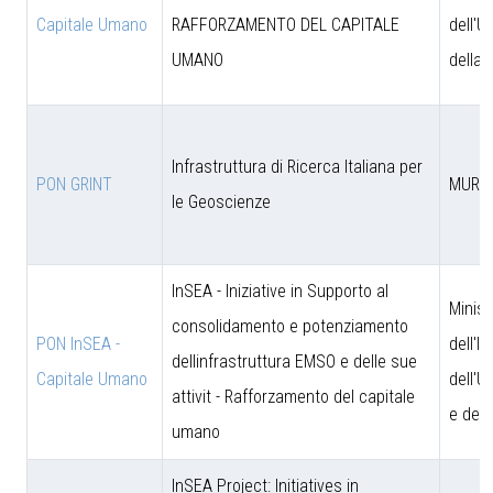
Capitale Umano
RAFFORZAMENTO DEL CAPITALE
dell'U
UMANO
della 
Infrastruttura di Ricerca Italiana per
PON GRINT
MUR
le Geoscienze
InSEA - Iniziative in Supporto al
Minist
consolidamento e potenziamento
PON InSEA -
dell'I
dellinfrastruttura EMSO e delle sue
Capitale Umano
dell'U
attivit - Rafforzamento del capitale
e dell
umano
InSEA Project: Initiatives in