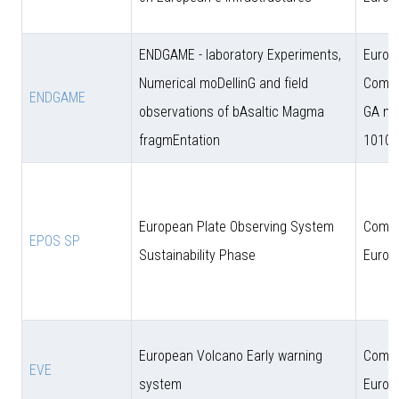
ENDGAME - laboratory Experiments,
Europ
Numerical moDellinG and field
Commi
ENDGAME
observations of bAsaltic Magma
GA n.
fragmEntation
10102
European Plate Observing System
Comun
EPOS SP
Sustainability Phase
Europ
European Volcano Early warning
Comun
EVE
system
Europ