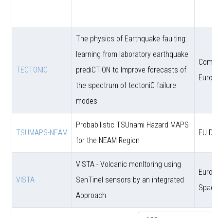
The physics of Earthquake faulting:
learning from laboratory earthquake
Comun
TECTONIC
prediCTiON to Improve forecasts of
Europ
the spectrum of tectoniC failure
modes
Probabilistic TSUnami Hazard MAPS
TSUMAPS-NEAM
EU DG
for the NEAM Region
VISTA - Volcanic monItoring using
Europ
VISTA
SenTinel sensors by an integrated
Space
Approach