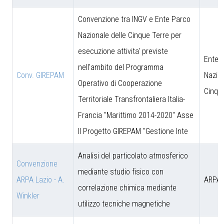
Convenzione tra INGV e Ente Parco
Nazionale delle Cinque Terre per
esecuzione attivita' previste
Ente 
nell'ambito del Programma
Conv. GIREPAM
Nazion
Operativo di Cooperazione
Cinqu
Territoriale Transfrontaliera Italia-
Francia "Marittimo 2014-2020" Asse
II Progetto GIREPAM "Gestione Inte
Analisi del particolato atmosferico
Convenzione
mediante studio fisico con
ARPA Lazio - A.
ARPA 
correlazione chimica mediante
Winkler
utilizzo tecniche magnetiche