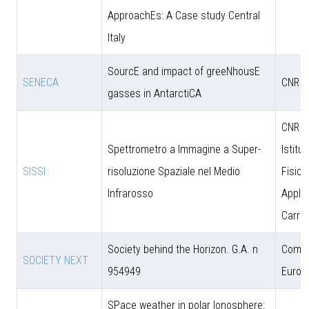
ApproachEs: A Case study Central
Italy
SourcE and impact of greeNhousE
SENECA
CNR
gasses in AntarctiCA
CNR - 
Spettrometro a Immagine a Super-
Istitut
SISSI
risoluzione Spaziale nel Medio
Fisica
Infrarosso
Applic
Carrar
Society behind the Horizon. G.A. n
Comun
SOCIETY NEXT
954949
Europ
SPace weather in polar Ionosphere: