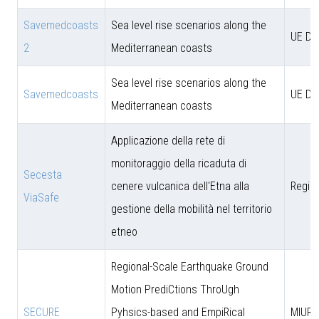
Savemedcoasts
Sea level rise scenarios along the
UE D
2
Mediterranean coasts
Sea level rise scenarios along the
Savemedcoasts
UE D
Mediterranean coasts
Applicazione della rete di
monitoraggio della ricaduta di
Secesta
cenere vulcanica dell'Etna alla
Region
ViaSafe
gestione della mobilità nel territorio
etneo
Regional-Scale Earthquake Ground
Motion PrediCtions ThroUgh
SECURE
Pyhsics-based and EmpiRical
MIUR