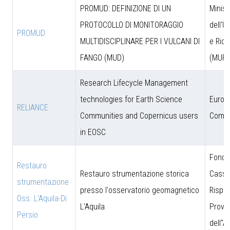
PROMUD: DEFINIZIONE DI UN
Minist
PROTOCOLLO DI MONITORAGGIO
dell'U
PROMUD
MULTIDISCIPLINARE PER I VULCANI DI
e Rice
FANGO (MUD)
(MUR)
Research Lifecycle Management
technologies for Earth Science
Europ
RELIANCE
Communities and Copernicus users
Commi
in EOSC
Fonda
Restauro
Restauro strumentazione storica
Cassa
strumentazione
presso l'osservatorio geomagnetico
Rispar
Oss. L'Aquila-Di
L'Aquila
Provin
Persio
dell''A