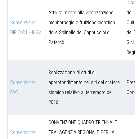
Dipar
Attività mirate alla valorizzazione,
dei be
Convenzione
monitoraggio e fruizione didattica
Cultur
DIP. B.C.I. - INGV
delle Salinelle dei Cappuccini di
dell''I
Paternò
Sicili
Region
Realizzazione di studi di
Convenzione
approfondimento nei siti del cratere
Presi
FAC
sismico relativo al terremoto del
Consig
2016
CONVENZIONE QUADRO TRIENNALE
Convenzione
TRAL'AGENZIA REGIONALE PER LA