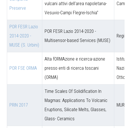
vulcani attivi dell'area napoletana-
Campa
Preserve
Vesuvio-Campi Flegrei-Ischia"
POR FESR Lazio
POR FESR Lazio 2014-2020 -
2014-2020 -
Regio
Multisensor-based Services (MUSE)
MUSE (S. Urbini)
Alta fORMAzione e ricerca-azione
Istitut
POR FSE ORMA
presso enti di ricerca toscani
Nazion
(ORMA)
Ottica
Time Scales Of Solidification In
Magmas: Applications To Volcanic
PRIN 2017
MUR
Eruptions, Silicate Melts, Glasses,
Glass- Ceramics