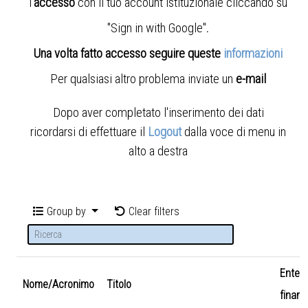
l'
accesso
con il tuo account istituzionale cliccando su
"Sign in with Google"
.
Una volta fatto accesso seguire queste
informazioni
Per qualsiasi altro problema inviate un
e-mail
Dopo aver completato l'inserimento dei dati
ricordarsi di effettuare il
Logout
dalla voce di menu in
alto a destra
Group by
Clear filters
Ente
Nome/Acronimo
Titolo
finanz