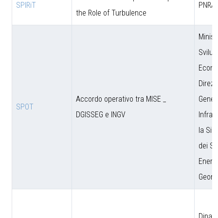
SPIRiT
PNRA
the Role of Turbulence
Minist
Svilu
Econo
Direzi
Accordo operativo tra MISE _
Genera
SPOT
DGISSEG e INGV
Infras
la Sic
dei Si
Energe
Geomi
Dipar