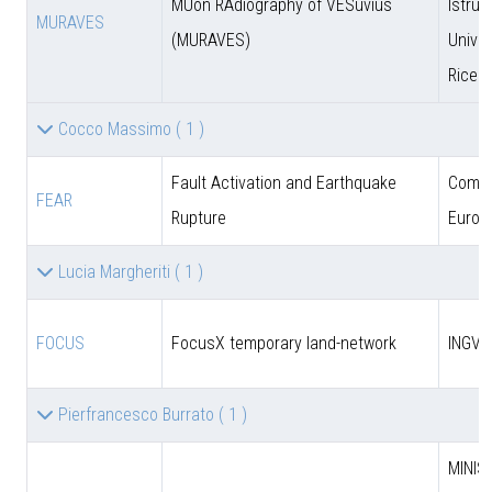
MUon RAdiography of VESuvius
Istruz
MURAVES
(MURAVES)
Univer
Ricer
Cocco Massimo
( 1 )
Fault Activation and Earthquake
Comun
FEAR
Rupture
Europ
Lucia Margheriti
( 1 )
FOCUS
FocusX temporary land-network
INGV
Pierfrancesco Burrato
( 1 )
MINIS