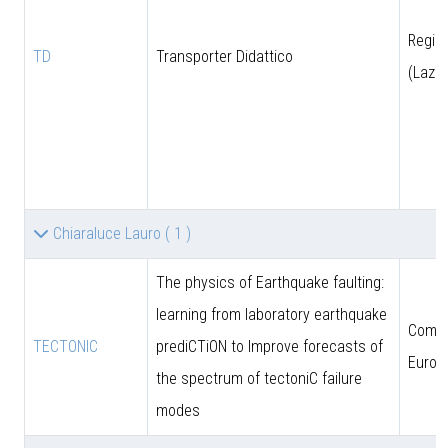
Regio
TD
Transporter Didattico
(Lazio
Chiaraluce Lauro
( 1 )
The physics of Earthquake faulting:
learning from laboratory earthquake
Comun
TECTONIC
prediCTiON to Improve forecasts of
Europ
the spectrum of tectoniC failure
modes