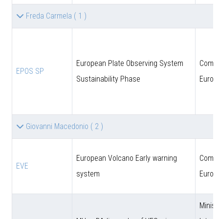
Freda Carmela
( 1 )
European Plate Observing System
Comun
EPOS SP
Sustainability Phase
Europ
Giovanni Macedonio
( 2 )
European Volcano Early warning
Comun
EVE
system
Europ
Minist