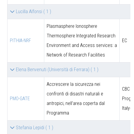
Lucilla Alfonsi
( 1 )
Plasmasphere Ionosphere
Thermosphere Integrated Research
PITHIA-NRF
EC
Environment and Access services: a
Network of Research Facilities
Elena Benvenuti (Università di Ferrara)
( 1 )
Accrescere la sicurezza nei
CBC
confronti di disastri naturali e
PMO-GATE
Prog
antropici, nell’area coperta dal
Italy-
Programma
Stefania Lepidi
( 1 )