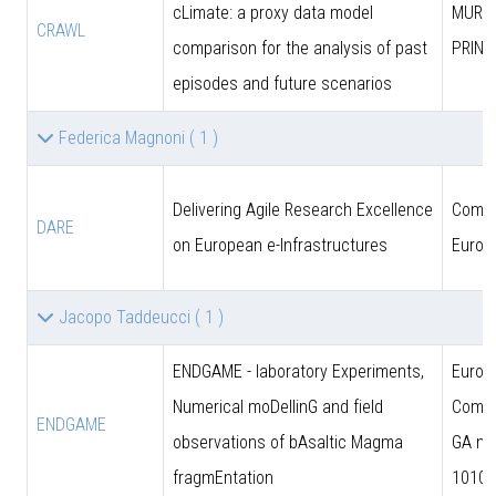
cLimate: a proxy data model
MUR (
CRAWL
comparison for the analysis of past
PRIN)
episodes and future scenarios
Federica Magnoni
( 1 )
Delivering Agile Research Excellence
Comun
DARE
on European e-Infrastructures
Europ
Jacopo Taddeucci
( 1 )
ENDGAME - laboratory Experiments,
Europ
Numerical moDellinG and field
Commi
ENDGAME
observations of bAsaltic Magma
GA n.
fragmEntation
10102