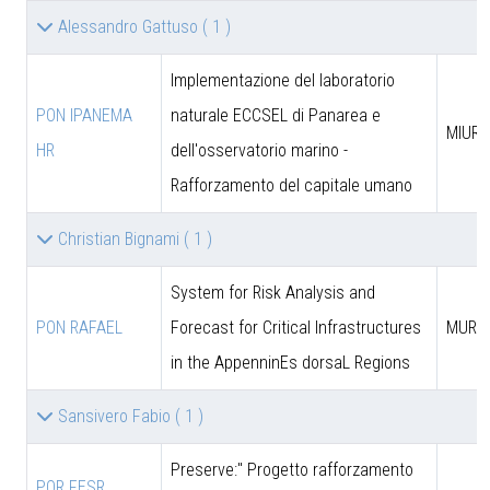
Alessandro Gattuso
( 1 )
Implementazione del laboratorio
PON IPANEMA
naturale ECCSEL di Panarea e
MIUR -
HR
dell'osservatorio marino -
Rafforzamento del capitale umano
Christian Bignami
( 1 )
System for Risk Analysis and
PON RAFAEL
Forecast for Critical Infrastructures
MUR
in the AppenninEs dorsaL Regions
Sansivero Fabio
( 1 )
Preserve:" Progetto rafforzamento
POR FESR