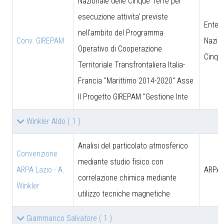
Nazionale delle Cinque Terre per
esecuzione attivita' previste
Ente 
nell'ambito del Programma
Conv. GIREPAM
Nazion
Operativo di Cooperazione
Cinqu
Territoriale Transfrontaliera Italia-
Francia "Marittimo 2014-2020" Asse
II Progetto GIREPAM "Gestione Inte
Winkler Aldo
( 1 )
Analisi del particolato atmosferico
Convenzione
mediante studio fisico con
ARPA Lazio - A.
ARPA 
correlazione chimica mediante
Winkler
utilizzo tecniche magnetiche
Giammanco Salvatore
( 1 )