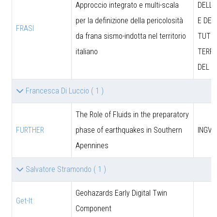
Approccio integrato e multi-scala
DELL’
per la definizione della pericolosità
E DEL
FRASI
da frana sismo-indotta nel territorio
TUTEL
italiano
TERRI
DEL M
Francesca Di Luccio
( 1 )
The Role of Fluids in the preparatory
FURTHER
phase of earthquakes in Southern
INGV
Apennines
Salvatore Stramondo
( 1 )
Geohazards Early Digital Twin
Get-It
Component