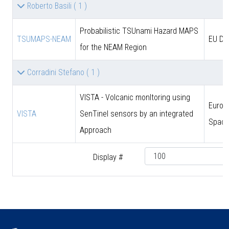
Roberto Basili
( 1 )
Probabilistic TSUnami Hazard MAPS
TSUMAPS-NEAM
EU DG
for the NEAM Region
Corradini Stefano
( 1 )
VISTA - Volcanic monItoring using
Europ
VISTA
SenTinel sensors by an integrated
Space
Approach
Display #
♿