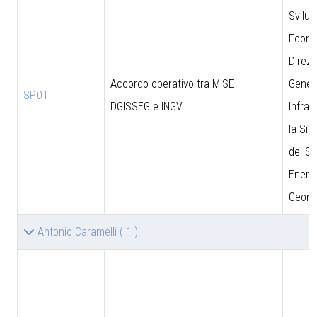
Svilu
Econo
Direzi
Accordo operativo tra MISE _
Genera
SPOT
DGISSEG e INGV
Infras
la Sic
dei Si
Energe
Geomi
Antonio Caramelli
( 1 )