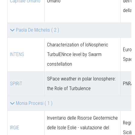
Capitale Umano
Umano
dell'U
della 
Paola De Michelis
( 2 )
Characterization of IoNospheric
Europ
INTENS
TurbulENnce level by Swarm
Space
constellation
SPace weather in polar Ionosphere:
SPIRiT
PNRA
the Role of Turbulence
Monia Procesi
( 1 )
Inventario delle Risorse Geotermiche
Regio
IRGIE
delle Isole Eolie - valutazione del
Sicili