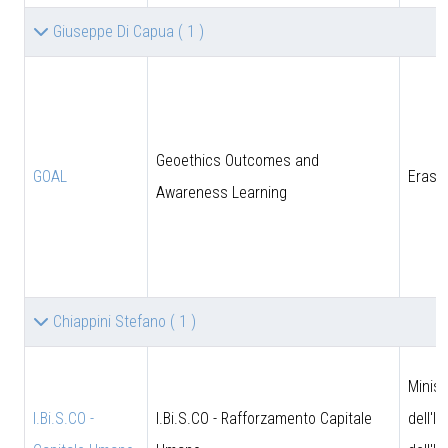
Giuseppe Di Capua
( 1 )
Geoethics Outcomes and
GOAL
Eras
Awareness Learning
Chiappini Stefano
( 1 )
Minist
I.Bi.S.CO -
I.Bi.S.CO - Rafforzamento Capitale
dell'I