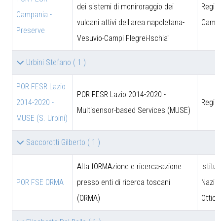
dei sistemi di moniroraggio dei
Regio
Campania -
vulcani attivi dell'area napoletana-
Campa
Preserve
Vesuvio-Campi Flegrei-Ischia"
Urbini Stefano
( 1 )
POR FESR Lazio
POR FESR Lazio 2014-2020 -
2014-2020 -
Regio
Multisensor-based Services (MUSE)
MUSE (S. Urbini)
Saccorotti Gilberto
( 1 )
Alta fORMAzione e ricerca-azione
Istitut
POR FSE ORMA
presso enti di ricerca toscani
Nazion
(ORMA)
Ottica