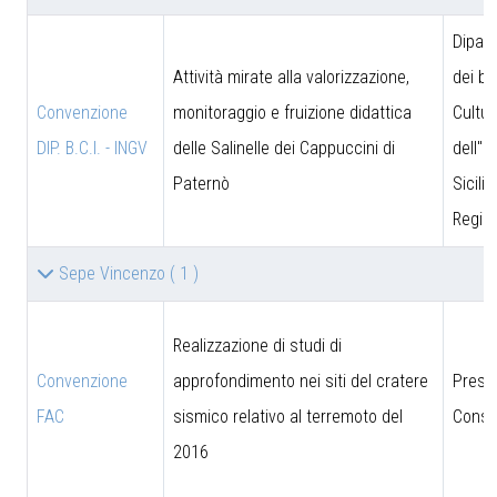
Dipar
Attività mirate alla valorizzazione,
dei be
Convenzione
monitoraggio e fruizione didattica
Cultur
DIP. B.C.I. - INGV
delle Salinelle dei Cappuccini di
dell''I
Paternò
Sicili
Region
Sepe Vincenzo
( 1 )
Realizzazione di studi di
Convenzione
approfondimento nei siti del cratere
Presi
FAC
sismico relativo al terremoto del
Consig
2016