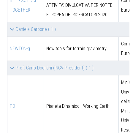
NET - SCIENCE
Comun
ATTIVITA' DIVULGATIVA PER NOTTE
TOGETHER
Europ
EUROPEA DEI RICERCATORI 2020
Daniele Carbone
( 1 )
Comun
NEWTON-g
New tools for terrain gravimetry
Europ
Prof. Carlo Doglioni (INGV President)
( 1 )
Minist
Univer
della 
PD
Pianeta Dinamico - Working Earth
Minist
Univer
Resea