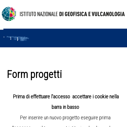
Progetti
Progetti Dipartimentali
Ambiente
Amused
Macmap
Tropomag
Terremoti
Further
Muse
Vulcani
First
Impact
Love-cf
Uno
Form progetti
Prima di effettuare l'accesso accettare i cookie nella
barra in basso
Per inserire un nuovo progetto eseguire prima