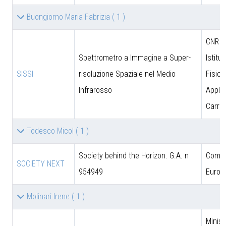
Buongiorno Maria Fabrizia
( 1 )
CNR - 
Spettrometro a Immagine a Super-
Istitut
SISSI
risoluzione Spaziale nel Medio
Fisica
Infrarosso
Applic
Carrar
Todesco Micol
( 1 )
Society behind the Horizon. G.A. n
Comun
SOCIETY NEXT
954949
Europ
Molinari Irene
( 1 )
Minist