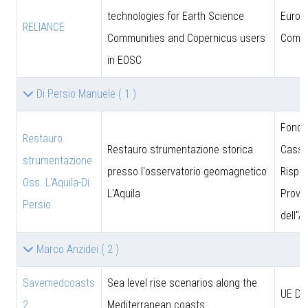
technologies for Earth Science
Europ
RELIANCE
Communities and Copernicus users
Commi
in EOSC
Di Persio Manuele
( 1 )
Fonda
Restauro
Restauro strumentazione storica
Cassa
strumentazione
presso l'osservatorio geomagnetico
Rispar
Oss. L'Aquila-Di
L'Aquila
Provin
Persio
dell''A
Marco Anzidei
( 2 )
Savemedcoasts
Sea level rise scenarios along the
UE D
2
Mediterranean coasts