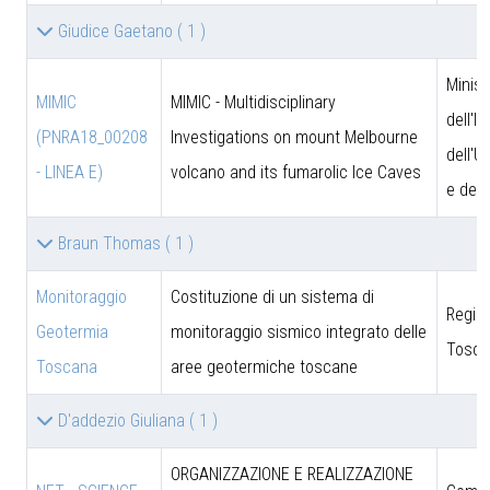
Giudice Gaetano
( 1 )
Minist
MIMIC
MIMIC - Multidisciplinary
dell'I
(PNRA18_00208
Investigations on mount Melbourne
dell'U
- LINEA E)
volcano and its fumarolic Ice Caves
e dell
Braun Thomas
( 1 )
Monitoraggio
Costituzione di un sistema di
Regio
Geotermia
monitoraggio sismico integrato delle
Tosca
Toscana
aree geotermiche toscane
D'addezio Giuliana
( 1 )
ORGANIZZAZIONE E REALIZZAZIONE