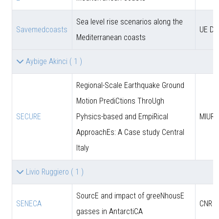
Sea level rise scenarios along the
Savemedcoasts
UE D
Mediterranean coasts
Aybige Akinci
( 1 )
Regional-Scale Earthquake Ground
Motion PrediCtions ThroUgh
SECURE
Pyhsics-based and EmpiRical
MIUR
ApproachEs: A Case study Central
Italy
Livio Ruggiero
( 1 )
SourcE and impact of greeNhousE
SENECA
CNR
gasses in AntarctiCA