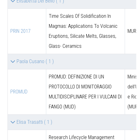
Elisabetta Del Bello
( 1 )
Time Scales Of Solidification In
Magmas: Applications To Volcanic
PRIN 2017
MUR
Eruptions, Silicate Melts, Glasses,
Glass- Ceramics
Paola Cusano
( 1 )
PROMUD: DEFINIZIONE DI UN
Minist
PROTOCOLLO DI MONITORAGGIO
dell'U
PROMUD
MULTIDISCIPLINARE PER I VULCANI DI
e Rice
FANGO (MUD)
(MUR)
Elisa Trasatti
( 1 )
Research Lifecycle Management