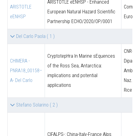
ARISTOTLE eENHSP - Enhanced
ARISTOTLE
Comun
European Natural Hazard Scientific
eENHSP
Europ
Partnership ECHO/2020/OP/0001
Del Carlo Paola
( 1 )
CNR-D
CryptotepHra In Marine sEquences
CHIMERA -
Dipart
of the Ross Sea, Antarctica:
PNRA18_00158–
Amb. 
implications and potential
A- Del Carlo
Naz. d
applications
Ricer
Stefano Solarino
( 2 )
CIFALPS-: China-Italy-France Alps