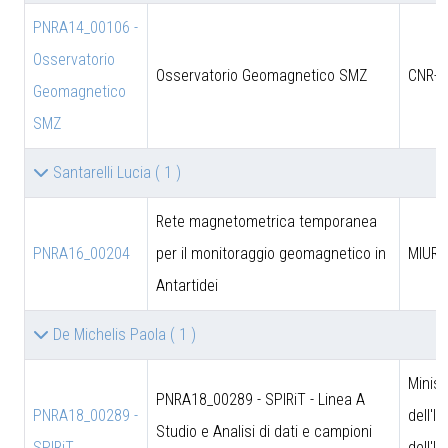
PNRA14_00106 -
Osservatorio
Osservatorio Geomagnetico SMZ
CNR-D
Geomagnetico
SMZ
Santarelli Lucia
( 1 )
Rete magnetometrica temporanea
PNRA16_00204
per il monitoraggio geomagnetico in
MIUR
Antartidei
De Michelis Paola
( 1 )
Minist
PNRA18_00289 - SPIRiT - Linea A
PNRA18_00289 -
dell'I
Studio e Analisi di dati e campioni
SPIRiT
dell'U