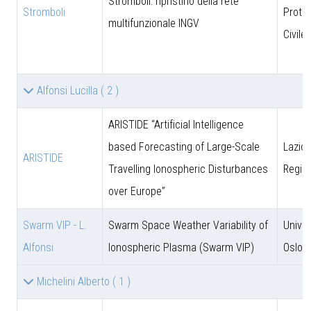
Stromboli: ripristino della rete
Stromboli
Prote
multifunzionale INGV
Civile
Alfonsi Lucilla
( 2 )
ARISTIDE “Artificial Intelligence
based Forecasting of Large-Scale
Lazio 
ARISTIDE
Travelling Ionospheric Disturbances
Regio
over Europe”
Swarm VIP - L.
Swarm Space Weather Variability of
Univer
Alfonsi
Ionospheric Plasma (Swarm VIP)
Oslo
Michelini Alberto
( 1 )