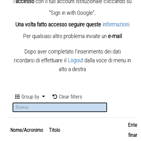
l'
accesso
con il tuo account istituzionale cliccando su
"Sign in with Google"
.
Una volta fatto accesso seguire queste
informazioni
Per qualsiasi altro problema inviate un
e-mail
Dopo aver completato l'inserimento dei dati
ricordarsi di effettuare il
Logout
dalla voce di menu in
alto a destra
Group by
Clear filters
Ente
Nome/Acronimo
Titolo
finanz