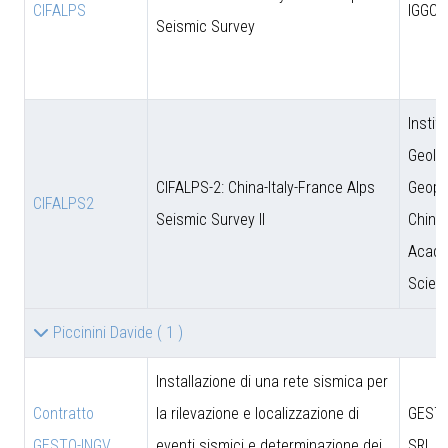
CIFALPS
IGGCA
Seismic Survey
Instit
Geolo
CIFALPS-2: China-Italy-France Alps
Geoph
CIFALPS2
Seismic Survey II
Chine
Acade
Scien
Piccinini Davide
( 1 )
Installazione di una rete sismica per
Contratto
la rilevazione e localizzazione di
GESTO
GESTO-INGV
eventi sismici e determinazione dei
SRL