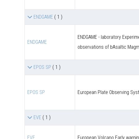
ENDGAME
( 1 )
ENDGAME - laboratory Experime
ENDGAME
observations of bAsaltic Mag
EPOS SP
( 1 )
EPOS SP
European Plate Observing Syst
EVE
( 1 )
EVE
European Volcano Early warni