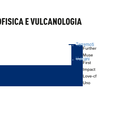
Terremoti
Further
Muse
Vulcani
First
Impact
Love-cf
Uno