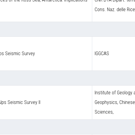
Cons. Naz. delle Ric
lps Seismic Survey
IGGCAS
Institute of Geology
Alps Seismic Survey II
Geophysics, Chines
Sciences,