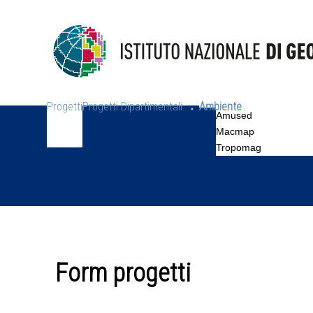
Progetti
Progetti Dipartimentali
Ambiente
Amused
Macmap
Tropomag
Form progetti