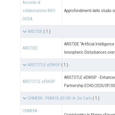
Accordo di
collaborazione INGV-
Approfondimenti dello studio s
DICEA
ARISTIDE
( 1 )
ARISTIDE “Artificial Intelligen
ARISTIDE
Ionospheric Disturbances over
ARISTOTLE eENHSP
( 1 )
ARISTOTLE eENHSP - Enhanced 
ARISTOTLE eENHSP
Partnership ECHO/2020/OP/0
CHIMERA - PNRA18_00158–A- Del Carlo
( 1 )
CHIMERA -
CryptotepHra In Marine sEquen