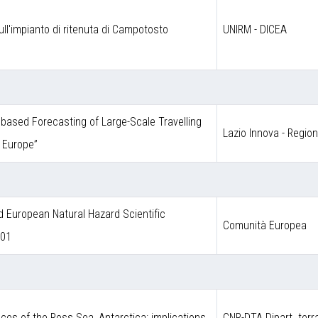
ull'impianto di ritenuta di Campotosto
UNIRM - DICEA
ce based Forecasting of Large-Scale Travelling
Lazio Innova - Regio
 Europe”
European Natural Hazard Scientific
Comunità Europea
001
ces of the Ross Sea, Antarctica: implications
CNR-DTA Dipart. terr