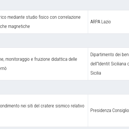
rico mediante studio fisico con correlazione
ARPA Lazio
niche magnetiche
Dipartimento dei beni
one, monitoraggio e fruizione didattica delle
dell''Identit Siciliana
ernò
Sicilia
fondimento nei siti del cratere sismico relativo
Presidenza Consigli