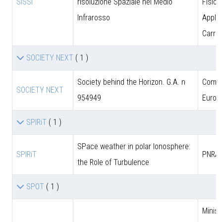
SISSI
risoluzione Spaziale nel Medio
Fisica
Infrarosso
Applic
Carrar
SOCIETY NEXT
( 1 )
Society behind the Horizon. G.A. n
Comun
SOCIETY NEXT
954949
Europ
SPIRiT
( 1 )
SPace weather in polar Ionosphere:
SPIRiT
PNRA
the Role of Turbulence
SPOT
( 1 )
Minist