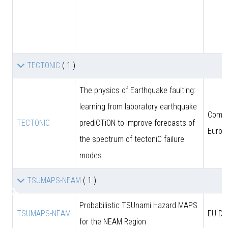
TECTONIC
( 1 )
The physics of Earthquake faulting:
learning from laboratory earthquake
Comun
TECTONIC
prediCTiON to Improve forecasts of
Europ
the spectrum of tectoniC failure
modes
TSUMAPS-NEAM
( 1 )
♿
Probabilistic TSUnami Hazard MAPS
TSUMAPS-NEAM
EU DG
for the NEAM Region