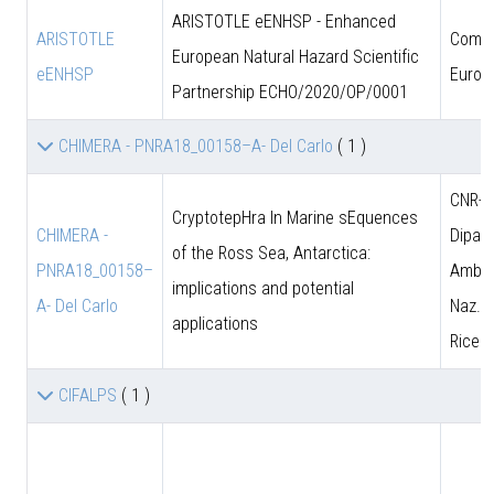
ARISTOTLE eENHSP - Enhanced
ARISTOTLE
Comun
European Natural Hazard Scientific
eENHSP
Europ
Partnership ECHO/2020/OP/0001
CHIMERA - PNRA18_00158–A- Del Carlo
( 1 )
CNR-D
CryptotepHra In Marine sEquences
CHIMERA -
Dipart
of the Ross Sea, Antarctica:
PNRA18_00158–
Amb. 
implications and potential
A- Del Carlo
Naz. d
applications
Ricer
CIFALPS
( 1 )