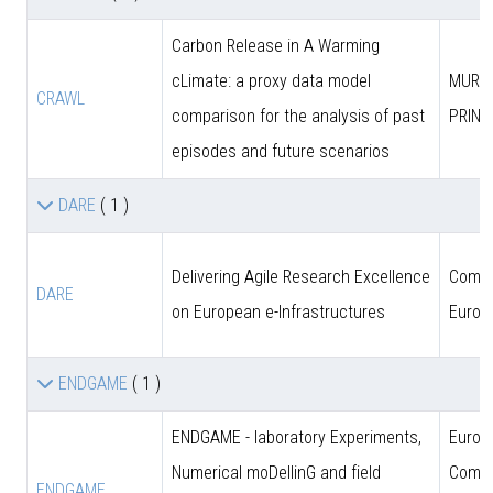
Carbon Release in A Warming
cLimate: a proxy data model
MUR (
CRAWL
comparison for the analysis of past
PRIN)
episodes and future scenarios
DARE
( 1 )
Delivering Agile Research Excellence
Comun
DARE
on European e-Infrastructures
Europ
ENDGAME
( 1 )
ENDGAME - laboratory Experiments,
Europ
Numerical moDellinG and field
Commi
ENDGAME