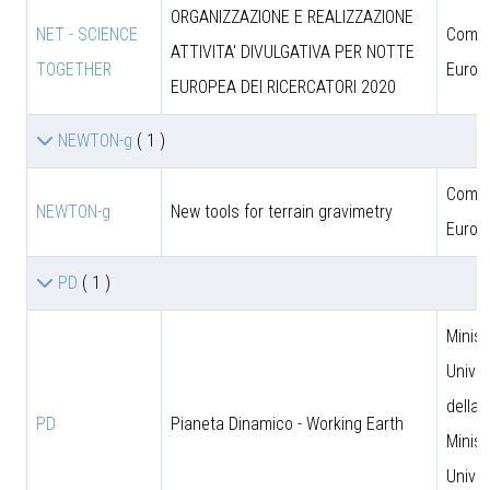
ORGANIZZAZIONE E REALIZZAZIONE
NET - SCIENCE
Comun
ATTIVITA' DIVULGATIVA PER NOTTE
TOGETHER
Europ
EUROPEA DEI RICERCATORI 2020
NEWTON-g
( 1 )
Comun
NEWTON-g
New tools for terrain gravimetry
Europ
PD
( 1 )
Minist
Univer
della 
PD
Pianeta Dinamico - Working Earth
Minist
Univer