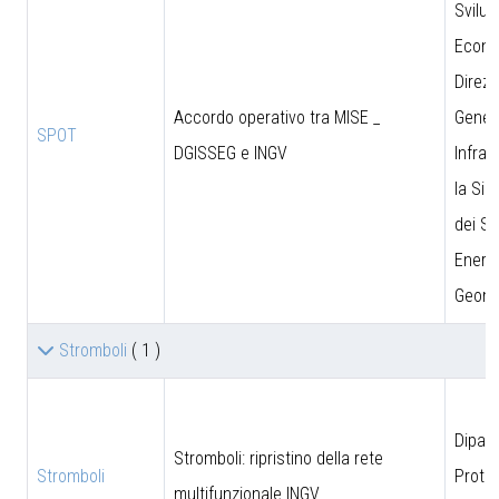
Svilu
Econo
Direzi
Accordo operativo tra MISE _
Genera
SPOT
DGISSEG e INGV
Infras
la Sic
dei Si
Energe
Geomi
Stromboli
( 1 )
Dipar
Stromboli: ripristino della rete
Stromboli
Prote
multifunzionale INGV