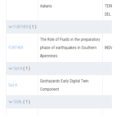
italiano
TERRI
DEL M
FURTHER
( 1 )
The Role of Fluids in the preparatory
FURTHER
phase of earthquakes in Southern
INGV
Apennines
Get-It
( 1 )
Geohazards Early Digital Twin
Get-It
Component
GOAL
( 1 )