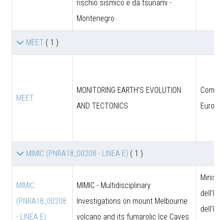
rischio sismico e da tsunami -
Montenegro
MEET
( 1 )
MONITORING EARTH'S EVOLUTION
Comun
MEET
AND TECTONICS
Europ
MIMIC (PNRA18_00208 - LINEA E)
( 1 )
Minist
MIMIC
MIMIC - Multidisciplinary
dell'I
(PNRA18_00208
Investigations on mount Melbourne
dell'U
- LINEA E)
volcano and its fumarolic Ice Caves