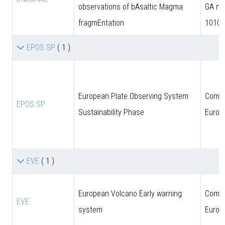
observations of bAsaltic Magma
GA n.
fragmEntation
10102
EPOS SP
( 1 )
European Plate Observing System
Comun
EPOS SP
Sustainability Phase
Europ
EVE
( 1 )
European Volcano Early warning
Comun
EVE
system
Europ