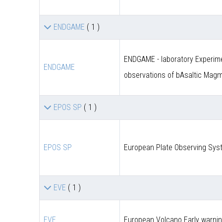
ENDGAME
( 1 )
ENDGAME - laboratory Experime
ENDGAME
observations of bAsaltic Mag
EPOS SP
( 1 )
EPOS SP
European Plate Observing Syst
EVE
( 1 )
EVE
European Volcano Early warni