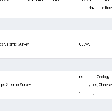
Cons. Naz. delle Ric
lps Seismic Survey
IGGCAS
Institute of Geology
Alps Seismic Survey II
Geophysics, Chines
Sciences,