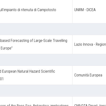
ull'impianto di ritenuta di Campotosto
UNIRM - DICEA
ce based Forecasting of Large-Scale Travelling
Lazio Innova - Regio
 Europe”
European Natural Hazard Scientific
Comunità Europea
001
ces of the Ross Sea, Antarctica: implications
CNR-DTA Dipart. terr