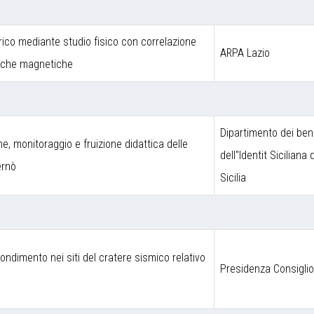
rico mediante studio fisico con correlazione
ARPA Lazio
niche magnetiche
Dipartimento dei beni
one, monitoraggio e fruizione didattica delle
dell''Identit Siciliana
ernò
Sicilia
fondimento nei siti del cratere sismico relativo
Presidenza Consigli