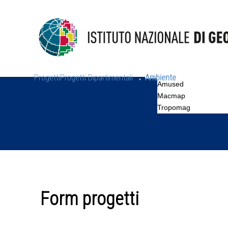
Progetti
Progetti Dipartimentali
Ambiente
Amused
Macmap
Tropomag
Form progetti