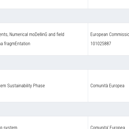
nts, Numerical moDellinG and field
European Commission
ma fragmEntation
101025887
em Sustainability Phase
Comunità Europea
ng system
Comunita' Europea