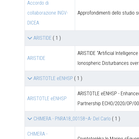
Accordo di
collaborazione INGV-
Approfondimenti dello studio s
DICEA
ARISTIDE
( 1 )
ARISTIDE “Artificial Intelligen
ARISTIDE
Ionospheric Disturbances over
ARISTOTLE eENHSP
( 1 )
ARISTOTLE eENHSP - Enhanced 
ARISTOTLE eENHSP
Partnership ECHO/2020/OP/0
CHIMERA - PNRA18_00158–A- Del Carlo
( 1 )
CHIMERA -
CryptotepHra In Marine sEquen