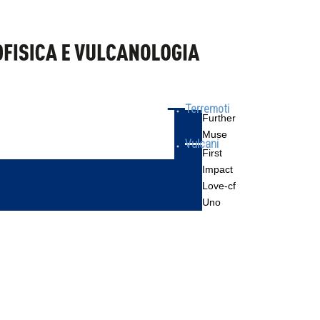
Terremoti
Further
Muse
Vulcani
First
Impact
Love-cf
Uno