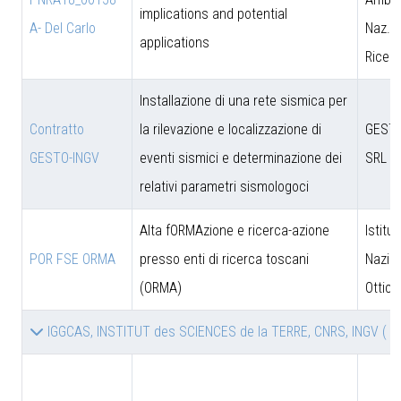
implications and potential
A- Del Carlo
Naz. d
applications
Ricer
Installazione di una rete sismica per
Contratto
la rilevazione e localizzazione di
GESTO
GESTO-INGV
eventi sismici e determinazione dei
SRL
relativi parametri sismologoci
Alta fORMAzione e ricerca-azione
Istitut
POR FSE ORMA
presso enti di ricerca toscani
Nazion
(ORMA)
Ottica
IGGCAS, INSTITUT des SCIENCES de la TERRE, CNRS, INGV
( 2 