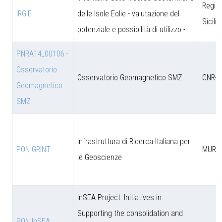
Regio
IRGIE
delle Isole Eolie - valutazione del
Sicili
potenziale e possibilità di utilizzo -
PNRA14_00106 -
Osservatorio
Osservatorio Geomagnetico SMZ
CNR-D
Geomagnetico
SMZ
Infrastruttura di Ricerca Italiana per
PON GRINT
MUR
le Geoscienze
InSEA Project: Initiatives in
Supporting the consolidation and
PON InSEA