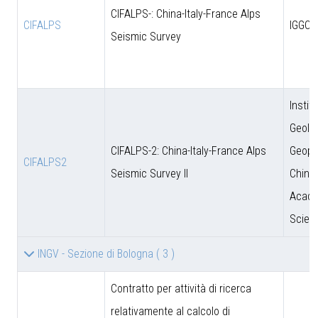
CIFALPS-: China-Italy-France Alps
CIFALPS
IGGCA
Seismic Survey
Instit
Geolo
CIFALPS-2: China-Italy-France Alps
Geoph
CIFALPS2
Seismic Survey II
Chine
Acade
Scien
INGV - Sezione di Bologna
( 3 )
Contratto per attività di ricerca
relativamente al calcolo di