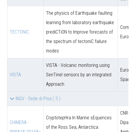
The physics of Earthquake faulting:
learning from laboratory earthquake
Comun
TECTONIC
prediCTiON to Improve forecasts of
Europ
the spectrum of tectoniC failure
modes
VISTA - Volcanic monItoring using
Europ
VISTA
SenTinel sensors by an integrated
Space
Approach
INGV - Sede di Pisa
( 3 )
CNR-D
CryptotepHra In Marine sEquences
CHIMERA -
Dipart
of the Ross Sea, Antarctica:
PNRA18_00158–
Amb. 