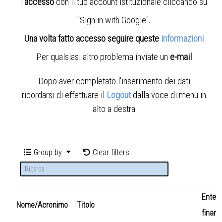
l'
accesso
con il tuo account istituzionale cliccando su
"Sign in with Google"
.
Una volta fatto accesso seguire queste
informazioni
Per qualsiasi altro problema inviate un
e-mail
Dopo aver completato l'inserimento dei dati
ricordarsi di effettuare il
Logout
dalla voce di menu in
alto a destra
Group by
Clear filters
Ente
Nome/Acronimo
Titolo
finanz