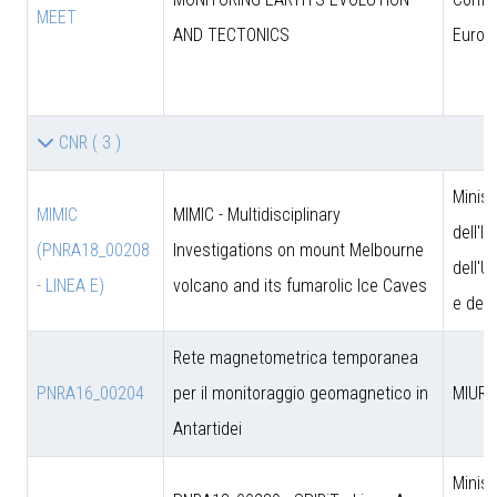
MEET
AND TECTONICS
Europ
CNR
( 3 )
Minist
MIMIC
MIMIC - Multidisciplinary
dell'I
(PNRA18_00208
Investigations on mount Melbourne
dell'U
- LINEA E)
volcano and its fumarolic Ice Caves
e dell
Rete magnetometrica temporanea
PNRA16_00204
per il monitoraggio geomagnetico in
MIUR
Antartidei
Minist