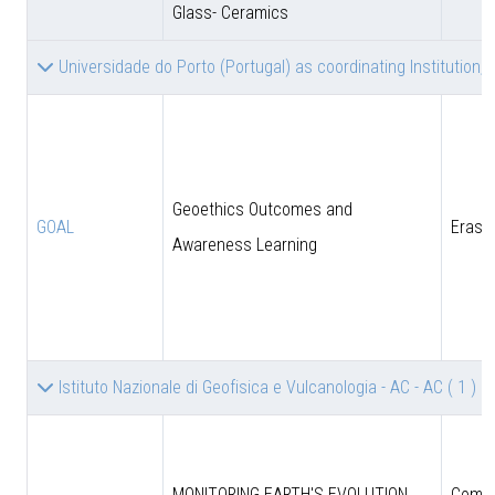
Glass- Ceramics
Universidade do Porto (Portugal) as coordinating Institution, 
Geoethics Outcomes and
GOAL
Eras
Awareness Learning
Istituto Nazionale di Geofisica e Vulcanologia - AC - AC
( 1 )
MONITORING EARTH'S EVOLUTION
Comun