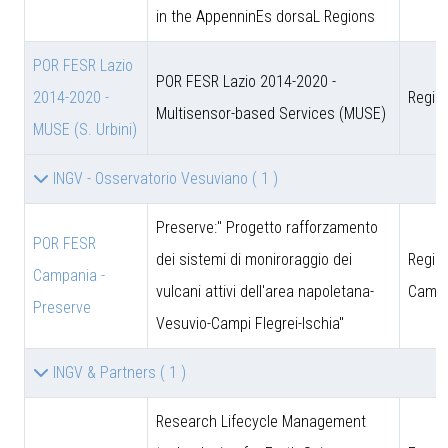
in the AppenninEs dorsaL Regions
POR FESR Lazio
POR FESR Lazio 2014-2020 -
2014-2020 -
Regio
Multisensor-based Services (MUSE)
MUSE (S. Urbini)
INGV - Osservatorio Vesuviano
( 1 )
Preserve:" Progetto rafforzamento
POR FESR
dei sistemi di moniroraggio dei
Regio
Campania -
vulcani attivi dell'area napoletana-
Campa
Preserve
Vesuvio-Campi Flegrei-Ischia"
INGV & Partners
( 1 )
Research Lifecycle Management