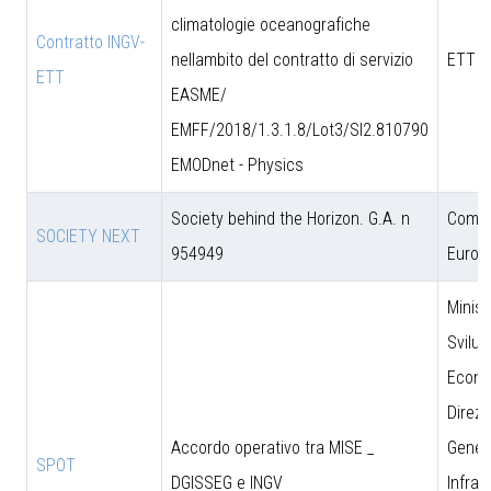
climatologie oceanografiche
Contratto INGV-
nellambito del contratto di servizio
ETT S
ETT
EASME/
EMFF/2018/1.3.1.8/Lot3/SI2.810790
EMODnet - Physics
Society behind the Horizon. G.A. n
Comun
SOCIETY NEXT
954949
Europ
Minist
Svilu
Econo
Direzi
Accordo operativo tra MISE _
Genera
SPOT
DGISSEG e INGV
Infras