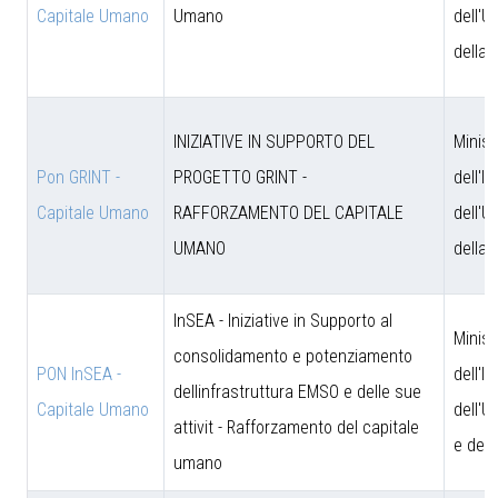
Capitale Umano
Umano
dell'U
della 
INIZIATIVE IN SUPPORTO DEL
Minist
Pon GRINT -
PROGETTO GRINT -
dell'I
Capitale Umano
RAFFORZAMENTO DEL CAPITALE
dell'U
UMANO
della 
InSEA - Iniziative in Supporto al
Minist
consolidamento e potenziamento
PON InSEA -
dell'I
dellinfrastruttura EMSO e delle sue
Capitale Umano
dell'U
attivit - Rafforzamento del capitale
e dell
umano