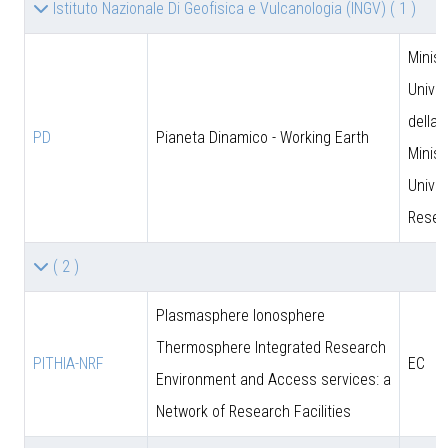
Istituto Nazionale Di Geofisica e Vulcanologia (INGV)
( 1 )
Minist
Univer
della 
PD
Pianeta Dinamico - Working Earth
Minist
Univer
Resea
( 2 )
Plasmasphere Ionosphere
Thermosphere Integrated Research
PITHIA-NRF
EC
Environment and Access services: a
Network of Research Facilities