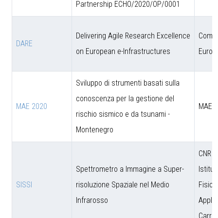
Partnership ECHO/2020/OP/0001
Delivering Agile Research Excellence
Comun
DARE
on European e-Infrastructures
Europ
Sviluppo di strumenti basati sulla
conoscenza per la gestione del
MAE 2020
MAE
rischio sismico e da tsunami -
Montenegro
CNR - 
Spettrometro a Immagine a Super-
Istitut
SISSI
risoluzione Spaziale nel Medio
Fisica
Infrarosso
Applic
Carrar