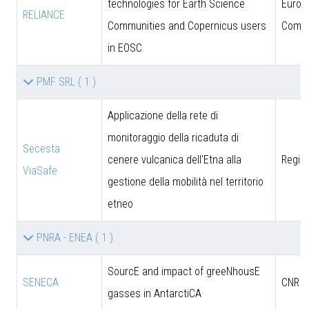
technologies for Earth Science
Europ
RELIANCE
Communities and Copernicus users
Commi
in EOSC
PMF SRL
( 1 )
Applicazione della rete di
monitoraggio della ricaduta di
Secesta
cenere vulcanica dell'Etna alla
Region
ViaSafe
gestione della mobilità nel territorio
etneo
PNRA - ENEA
( 1 )
SourcE and impact of greeNhousE
SENECA
CNR
gasses in AntarctiCA