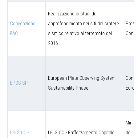
Realizzazione di studi di
Convenzione
approfondimento nei siti del cratere
Presi
FAC
sismico relativo al terremoto del
Consig
2016
European Plate Observing System
Comun
EPOS SP
Sustainability Phase
Europ
Minist
I.Bi.S.CO -
I.Bi.S.CO - Rafforzamento Capitale
dell'I