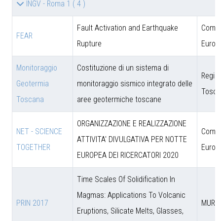
INGV - Roma 1
( 4 )
Fault Activation and Earthquake
Comun
FEAR
Rupture
Europ
Monitoraggio
Costituzione di un sistema di
Regio
Geotermia
monitoraggio sismico integrato delle
Tosca
Toscana
aree geotermiche toscane
ORGANIZZAZIONE E REALIZZAZIONE
NET - SCIENCE
Comun
ATTIVITA' DIVULGATIVA PER NOTTE
TOGETHER
Europ
EUROPEA DEI RICERCATORI 2020
Time Scales Of Solidification In
Magmas: Applications To Volcanic
PRIN 2017
MUR
Eruptions, Silicate Melts, Glasses,