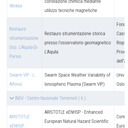
correlazione chimica mediante
Winkler
utilizzo tecniche magnetiche
Fonda
Restauro
Restauro strumentazione storica
Cassa
strumentazione
presso l'osservatorio geomagnetico
Rispar
Oss. L'Aquila-Di
L'Aquila
Provin
Persio
dell''A
Swarm VIP - L.
Swarm Space Weather Variability of
Univer
Alfonsi
Ionospheric Plasma (Swarm VIP)
Oslo
INGV - Centro Nazionale Terremoti
( 6 )
ARISTOTLE eENHSP - Enhanced
ARISTOTLE
Comun
European Natural Hazard Scientific
eENHSP
Europ