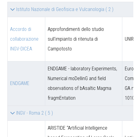
Istituto Nazionale di Geofisica e Vulcanologia
( 2 )
Accordo di
Approfondimenti dello studio
collaborazione
sull'impianto di ritenuta di
UNIRM
INGV-DICEA
Campotosto
ENDGAME - laboratory Experiments,
Europ
Numerical moDellinG and field
Commi
ENDGAME
observations of bAsaltic Magma
GA n.
fragmEntation
10102
INGV - Roma 2
( 5 )
ARISTIDE “Artificial Intelligence