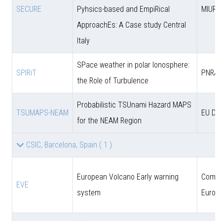
SECURE
Pyhsics-based and EmpiRical
MIUR
ApproachEs: A Case study Central
Italy
SPace weather in polar Ionosphere:
SPIRiT
PNRA
the Role of Turbulence
Probabilistic TSUnami Hazard MAPS
TSUMAPS-NEAM
EU DG
for the NEAM Region
CSIC, Barcelona, Spain
( 1 )
European Volcano Early warning
Comun
EVE
system
Europ