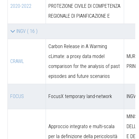
2020-2022
PROTEZIONE CIVILE DI COMPETENZA
REGIONALE DI PIANFICAZIONE E
INGV
( 16 )
Carbon Release in A Warming
cLimate: a proxy data model
MUR (
CRAWL
comparison for the analysis of past
PRIN)
episodes and future scenarios
FOCUS
FocusX temporary land-network
INGV
MINIS
Approccio integrato e multi-scala
DELL’
per la definizione della pericolosità
E DEL