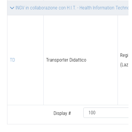
INGV in collaborazione con H.I.T. - Health Information Technolog
Regio
TD
Transporter Didattico
(Lazio
Display #