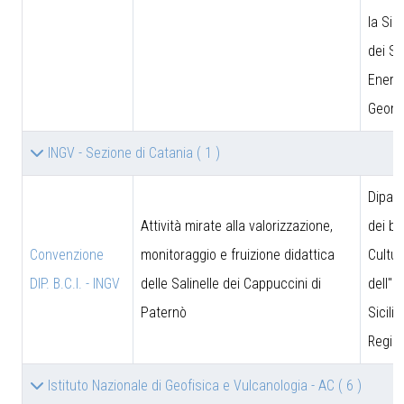
la Sic
dei Si
Energe
Geomi
INGV - Sezione di Catania
( 1 )
Dipar
Attività mirate alla valorizzazione,
dei be
Convenzione
monitoraggio e fruizione didattica
Cultur
DIP. B.C.I. - INGV
delle Salinelle dei Cappuccini di
dell''I
Paternò
Sicili
Region
Istituto Nazionale di Geofisica e Vulcanologia - AC
( 6 )