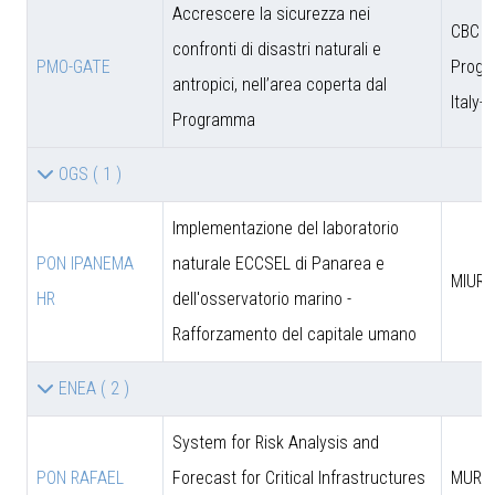
Accrescere la sicurezza nei
CBC
confronti di disastri naturali e
PMO-GATE
Prog
antropici, nell’area coperta dal
Italy-
Programma
OGS
( 1 )
Implementazione del laboratorio
PON IPANEMA
naturale ECCSEL di Panarea e
MIUR -
HR
dell'osservatorio marino -
Rafforzamento del capitale umano
ENEA
( 2 )
System for Risk Analysis and
PON RAFAEL
Forecast for Critical Infrastructures
MUR