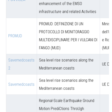
enhancement of the EMSO
infrastructure and related Activities
PROMUD: DEFINIZIONE DI UN
Minist
PROTOCOLLO DI MONITORAGGIO
dell'U
PROMUD
MULTIDISCIPLINARE PER I VULCANI DI
e Rice
FANGO (MUD)
(MUR)
Savemedcoasts
Sea level rise scenarios along the
UE D
2
Mediterranean coasts
Sea level rise scenarios along the
Savemedcoasts
UE D
Mediterranean coasts
Regional-Scale Earthquake Ground
Motion PrediCtions ThroUgh