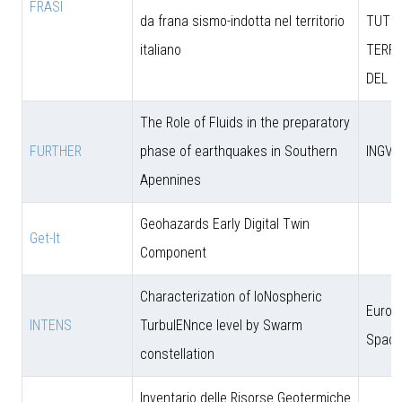
FRASI
da frana sismo-indotta nel territorio
TUTEL
italiano
TERRI
DEL M
The Role of Fluids in the preparatory
FURTHER
phase of earthquakes in Southern
INGV
Apennines
Geohazards Early Digital Twin
Get-It
Component
Characterization of IoNospheric
Europ
INTENS
TurbulENnce level by Swarm
Space
constellation
Inventario delle Risorse Geotermiche