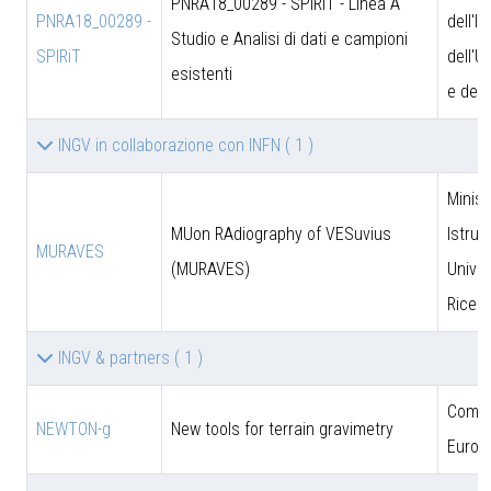
PNRA18_00289 - SPIRiT - Linea A
PNRA18_00289 -
dell'I
Studio e Analisi di dati e campioni
SPIRiT
dell'U
esistenti
e dell
INGV in collaborazione con INFN
( 1 )
Minist
MUon RAdiography of VESuvius
Istruz
MURAVES
(MURAVES)
Univer
Ricer
INGV & partners
( 1 )
Comun
NEWTON-g
New tools for terrain gravimetry
Europ