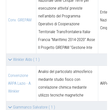
Nazionale delle Cinque Terre per
esecuzione attivita' previste
Ente 
nell'ambito del Programma
Conv. GIREPAM
Nazion
Operativo di Cooperazione
Cinqu
Territoriale Transfrontaliera Italia-
Francia "Marittimo 2014-2020" Asse
II Progetto GIREPAM "Gestione Inte
Winkler Aldo
( 1 )
Analisi del particolato atmosferico
Convenzione
mediante studio fisico con
ARPA Lazio - A.
ARPA 
correlazione chimica mediante
Winkler
utilizzo tecniche magnetiche
Giammanco Salvatore
( 1 )