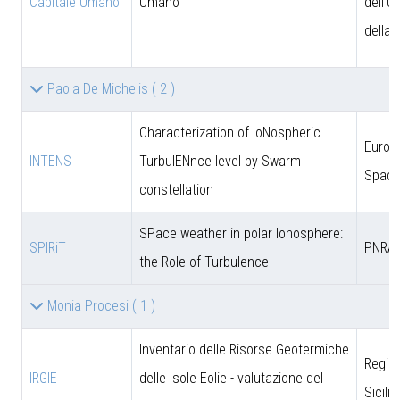
Capitale Umano
Umano
dell'U
della 
Paola De Michelis
( 2 )
Characterization of IoNospheric
Europ
INTENS
TurbulENnce level by Swarm
Space
constellation
SPace weather in polar Ionosphere:
SPIRiT
PNRA
the Role of Turbulence
Monia Procesi
( 1 )
Inventario delle Risorse Geotermiche
Regio
IRGIE
delle Isole Eolie - valutazione del
Sicili