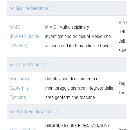
Giudice Gaetano
( 1 )
Minist
MIMIC
MIMIC - Multidisciplinary
dell'I
(PNRA18_00208
Investigations on mount Melbourne
dell'U
- LINEA E)
volcano and its fumarolic Ice Caves
e dell
Braun Thomas
( 1 )
Monitoraggio
Costituzione di un sistema di
Regio
Geotermia
monitoraggio sismico integrato delle
Tosca
Toscana
aree geotermiche toscane
D'addezio Giuliana
( 1 )
ORGANIZZAZIONE E REALIZZAZIONE