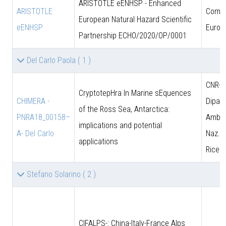
ARISTOTLE eENHSP - Enhanced
ARISTOTLE
Comun
European Natural Hazard Scientific
eENHSP
Europ
Partnership ECHO/2020/OP/0001
Del Carlo Paola
( 1 )
CNR-D
CryptotepHra In Marine sEquences
CHIMERA -
Dipart
of the Ross Sea, Antarctica:
PNRA18_00158–
Amb. 
implications and potential
A- Del Carlo
Naz. d
applications
Ricer
Stefano Solarino
( 2 )
CIFALPS-: China-Italy-France Alps