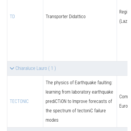
Regio
TD
Transporter Didattico
(Lazio
Chiaraluce Lauro
( 1 )
The physics of Earthquake faulting:
learning from laboratory earthquake
Comun
TECTONIC
prediCTiON to Improve forecasts of
Europ
the spectrum of tectoniC failure
modes