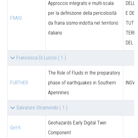
Approccio integrato e multi-scala
DELL’
per la definizione della pericolosità
E DEL
FRASI
da frana sismo-indotta nel territorio
TUTEL
italiano
TERRI
DEL M
Francesca Di Luccio
( 1 )
The Role of Fluids in the preparatory
FURTHER
phase of earthquakes in Southern
INGV
Apennines
Salvatore Stramondo
( 1 )
Geohazards Early Digital Twin
Get-It
Component