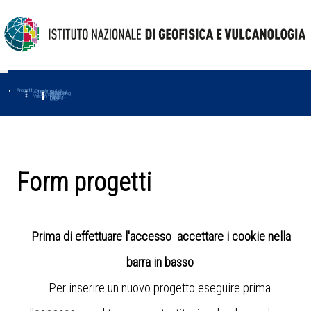
Progetti
Progetti Dipartimentali
Ambiente
Amused
Macmap
Tropomag
Terremoti
Further
Muse
Vulcani
First
Impact
Love-cf
Uno
Form progetti
Prima di effettuare l'accesso accettare i cookie nella
barra in basso
Per inserire un nuovo progetto eseguire prima