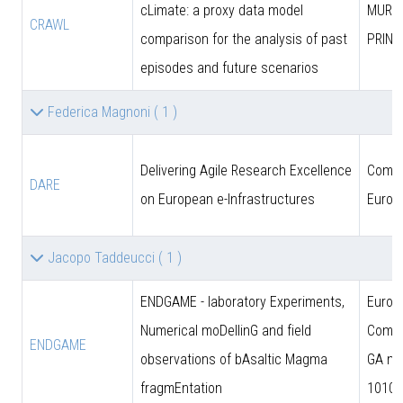
cLimate: a proxy data model
MUR (
CRAWL
comparison for the analysis of past
PRIN)
episodes and future scenarios
Federica Magnoni
( 1 )
Delivering Agile Research Excellence
Comun
DARE
on European e-Infrastructures
Europ
Jacopo Taddeucci
( 1 )
ENDGAME - laboratory Experiments,
Europ
Numerical moDellinG and field
Commi
ENDGAME
observations of bAsaltic Magma
GA n.
fragmEntation
10102