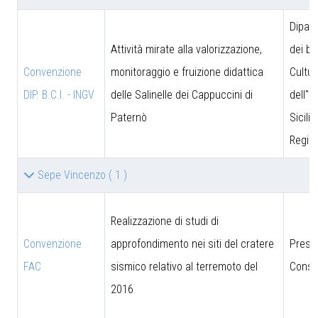
Dipar
Attività mirate alla valorizzazione,
dei be
Convenzione
monitoraggio e fruizione didattica
Cultur
DIP. B.C.I. - INGV
delle Salinelle dei Cappuccini di
dell''I
Paternò
Sicili
Region
Sepe Vincenzo
( 1 )
Realizzazione di studi di
Convenzione
approfondimento nei siti del cratere
Presi
FAC
sismico relativo al terremoto del
Consig
2016