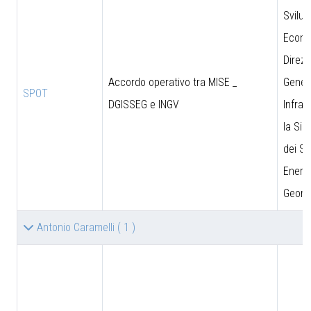
Svilu
Econo
Direzi
Accordo operativo tra MISE _
Genera
SPOT
DGISSEG e INGV
Infras
la Sic
dei Si
Energe
Geomi
Antonio Caramelli
( 1 )