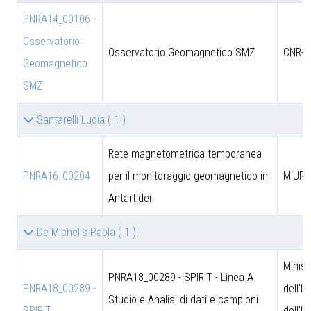
PNRA14_00106 -
Osservatorio
Osservatorio Geomagnetico SMZ
CNR-D
Geomagnetico
SMZ
Santarelli Lucia
( 1 )
Rete magnetometrica temporanea
PNRA16_00204
per il monitoraggio geomagnetico in
MIUR
Antartidei
De Michelis Paola
( 1 )
Minist
PNRA18_00289 - SPIRiT - Linea A
PNRA18_00289 -
dell'I
Studio e Analisi di dati e campioni
SPIRiT
dell'U