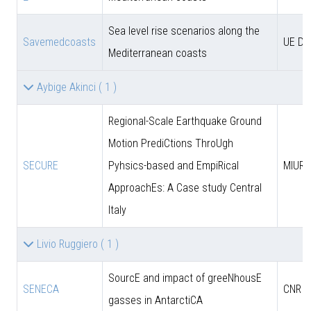
Sea level rise scenarios along the
Savemedcoasts
UE D
Mediterranean coasts
Aybige Akinci
( 1 )
Regional-Scale Earthquake Ground
Motion PrediCtions ThroUgh
SECURE
Pyhsics-based and EmpiRical
MIUR
ApproachEs: A Case study Central
Italy
Livio Ruggiero
( 1 )
SourcE and impact of greeNhousE
SENECA
CNR
gasses in AntarctiCA