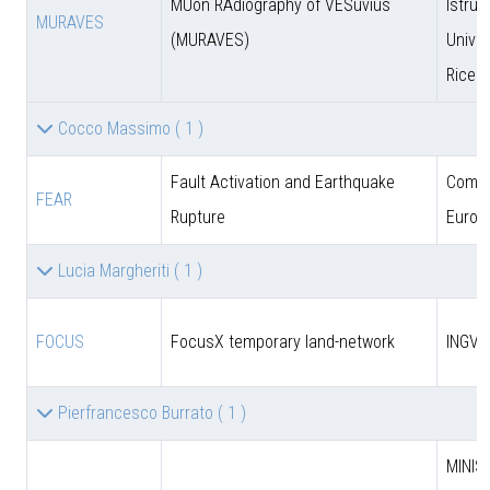
MUon RAdiography of VESuvius
Istruz
MURAVES
(MURAVES)
Univer
Ricer
Cocco Massimo
( 1 )
Fault Activation and Earthquake
Comun
FEAR
Rupture
Europ
Lucia Margheriti
( 1 )
FOCUS
FocusX temporary land-network
INGV
Pierfrancesco Burrato
( 1 )
MINIS