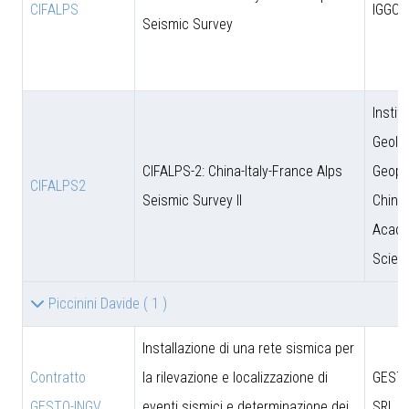
CIFALPS
IGGCA
Seismic Survey
Instit
Geolo
CIFALPS-2: China-Italy-France Alps
Geoph
CIFALPS2
Seismic Survey II
Chine
Acade
Scien
Piccinini Davide
( 1 )
Installazione di una rete sismica per
Contratto
la rilevazione e localizzazione di
GESTO
GESTO-INGV
eventi sismici e determinazione dei
SRL