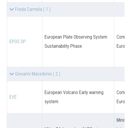
Freda Carmela
( 1 )
European Plate Observing System
Comun
EPOS SP
Sustainability Phase
Europ
Giovanni Macedonio
( 2 )
European Volcano Early warning
Comun
EVE
system
Europ
Minist