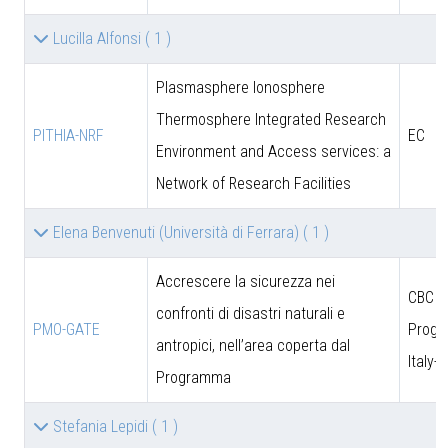
Lucilla Alfonsi
( 1 )
Plasmasphere Ionosphere
Thermosphere Integrated Research
PITHIA-NRF
EC
Environment and Access services: a
Network of Research Facilities
Elena Benvenuti (Università di Ferrara)
( 1 )
Accrescere la sicurezza nei
CBC
confronti di disastri naturali e
PMO-GATE
Prog
antropici, nell’area coperta dal
Italy-
Programma
Stefania Lepidi
( 1 )