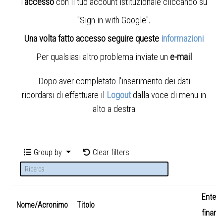
l'
accesso
con il tuo account istituzionale cliccando su
"Sign in with Google"
.
Una volta fatto accesso seguire queste
informazioni
Per qualsiasi altro problema inviate un
e-mail
Dopo aver completato l'inserimento dei dati
ricordarsi di effettuare il
Logout
dalla voce di menu in
alto a destra
Group by
Clear filters
Ente
Nome/Acronimo
Titolo
finanz