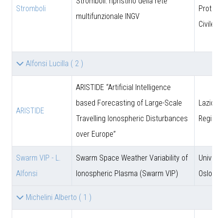
Stromboli: ripristino della rete
Stromboli
Prote
multifunzionale INGV
Civile
Alfonsi Lucilla
( 2 )
ARISTIDE “Artificial Intelligence
based Forecasting of Large-Scale
Lazio 
ARISTIDE
Travelling Ionospheric Disturbances
Regio
over Europe”
Swarm VIP - L.
Swarm Space Weather Variability of
Univer
Alfonsi
Ionospheric Plasma (Swarm VIP)
Oslo
Michelini Alberto
( 1 )