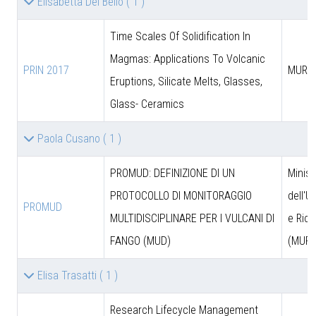
Elisabetta Del Bello
( 1 )
Time Scales Of Solidification In
Magmas: Applications To Volcanic
PRIN 2017
MUR
Eruptions, Silicate Melts, Glasses,
Glass- Ceramics
Paola Cusano
( 1 )
PROMUD: DEFINIZIONE DI UN
Minist
PROTOCOLLO DI MONITORAGGIO
dell'U
PROMUD
MULTIDISCIPLINARE PER I VULCANI DI
e Rice
FANGO (MUD)
(MUR)
Elisa Trasatti
( 1 )
Research Lifecycle Management