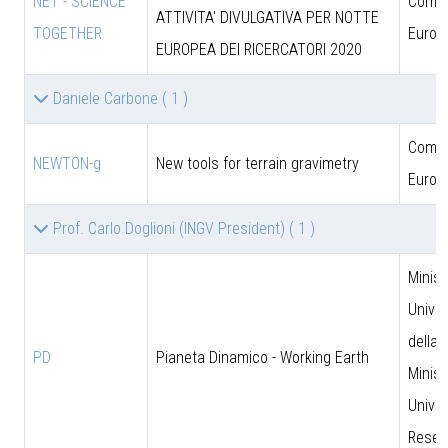
NET - SCIENCE
Comun
ATTIVITA' DIVULGATIVA PER NOTTE
TOGETHER
Europ
EUROPEA DEI RICERCATORI 2020
Daniele Carbone
( 1 )
Comun
NEWTON-g
New tools for terrain gravimetry
Europ
Prof. Carlo Doglioni (INGV President)
( 1 )
Minist
Univer
della 
PD
Pianeta Dinamico - Working Earth
Minist
Univer
Resea