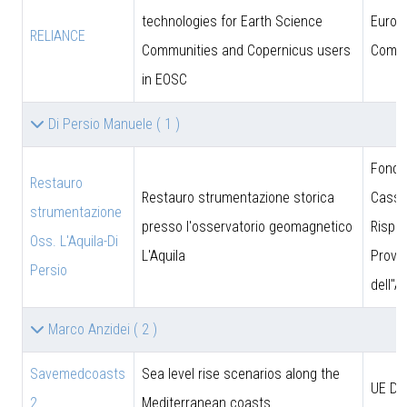
technologies for Earth Science
Europ
RELIANCE
Communities and Copernicus users
Commi
in EOSC
Di Persio Manuele
( 1 )
Fonda
Restauro
Restauro strumentazione storica
Cassa
strumentazione
presso l'osservatorio geomagnetico
Rispar
Oss. L'Aquila-Di
L'Aquila
Provin
Persio
dell''A
Marco Anzidei
( 2 )
Savemedcoasts
Sea level rise scenarios along the
UE D
2
Mediterranean coasts