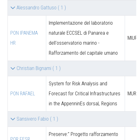
Alessandro Gattuso
( 1 )
Implementazione del laboratorio
PON IPANEMA
naturale ECCSEL di Panarea e
MIUR -
HR
dell'osservatorio marino -
Rafforzamento del capitale umano
Christian Bignami
( 1 )
System for Risk Analysis and
PON RAFAEL
Forecast for Critical Infrastructures
MUR
in the AppenninEs dorsaL Regions
Sansivero Fabio
( 1 )
Preserve:" Progetto rafforzamento
POR FESR