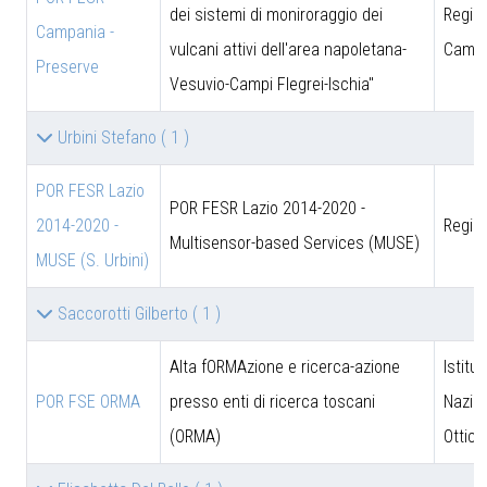
dei sistemi di moniroraggio dei
Regio
Campania -
vulcani attivi dell'area napoletana-
Campa
Preserve
Vesuvio-Campi Flegrei-Ischia"
Urbini Stefano
( 1 )
POR FESR Lazio
POR FESR Lazio 2014-2020 -
2014-2020 -
Regio
Multisensor-based Services (MUSE)
MUSE (S. Urbini)
Saccorotti Gilberto
( 1 )
Alta fORMAzione e ricerca-azione
Istitut
POR FSE ORMA
presso enti di ricerca toscani
Nazion
(ORMA)
Ottica