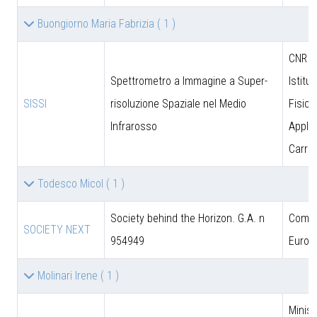
Buongiorno Maria Fabrizia
( 1 )
CNR - 
Spettrometro a Immagine a Super-
Istitut
SISSI
risoluzione Spaziale nel Medio
Fisica
Infrarosso
Applic
Carrar
Todesco Micol
( 1 )
Society behind the Horizon. G.A. n
Comun
SOCIETY NEXT
954949
Europ
Molinari Irene
( 1 )
Minist