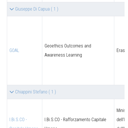
Giuseppe Di Capua
( 1 )
Geoethics Outcomes and
GOAL
Eras
Awareness Learning
Chiappini Stefano
( 1 )
Minist
I.Bi.S.CO -
I.Bi.S.CO - Rafforzamento Capitale
dell'I