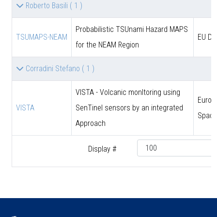
Roberto Basili
( 1 )
Probabilistic TSUnami Hazard MAPS
TSUMAPS-NEAM
EU DG
for the NEAM Region
Corradini Stefano
( 1 )
VISTA - Volcanic monItoring using
Europ
VISTA
SenTinel sensors by an integrated
Space
Approach
Display #
♿