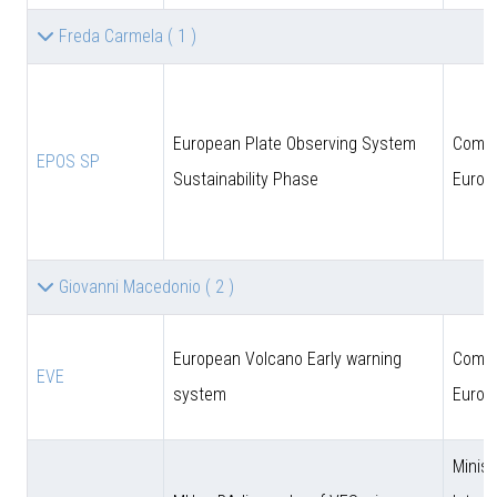
Freda Carmela
( 1 )
European Plate Observing System
Comun
EPOS SP
Sustainability Phase
Europ
Giovanni Macedonio
( 2 )
European Volcano Early warning
Comun
EVE
system
Europ
Minist