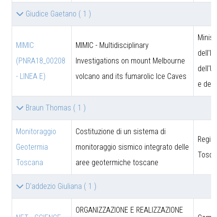
Giudice Gaetano
( 1 )
Minist
MIMIC
MIMIC - Multidisciplinary
dell'I
(PNRA18_00208
Investigations on mount Melbourne
dell'U
- LINEA E)
volcano and its fumarolic Ice Caves
e dell
Braun Thomas
( 1 )
Monitoraggio
Costituzione di un sistema di
Regio
Geotermia
monitoraggio sismico integrato delle
Tosca
Toscana
aree geotermiche toscane
D'addezio Giuliana
( 1 )
ORGANIZZAZIONE E REALIZZAZIONE