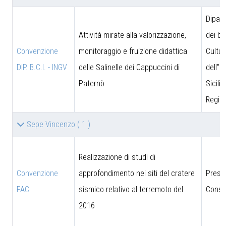
Dipar
Attività mirate alla valorizzazione,
dei be
Convenzione
monitoraggio e fruizione didattica
Cultur
DIP. B.C.I. - INGV
delle Salinelle dei Cappuccini di
dell''I
Paternò
Sicili
Region
Sepe Vincenzo
( 1 )
Realizzazione di studi di
Convenzione
approfondimento nei siti del cratere
Presi
FAC
sismico relativo al terremoto del
Consig
2016