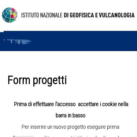
Progetti
Progetti Dipartimentali
Ambiente
Amused
Macmap
Tropomag
Terremoti
Further
Muse
Vulcani
First
Impact
Love-cf
Uno
Form progetti
Prima di effettuare l'accesso accettare i cookie nella
barra in basso
Per inserire un nuovo progetto eseguire prima