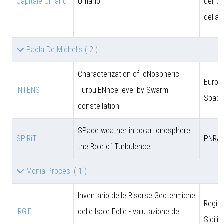
Capitale Umano
Umano
dell'U
della 
Paola De Michelis
( 2 )
Characterization of IoNospheric
Europ
INTENS
TurbulENnce level by Swarm
Space
constellation
SPace weather in polar Ionosphere:
SPIRiT
PNRA
the Role of Turbulence
Monia Procesi
( 1 )
Inventario delle Risorse Geotermiche
Regio
IRGIE
delle Isole Eolie - valutazione del
Sicili