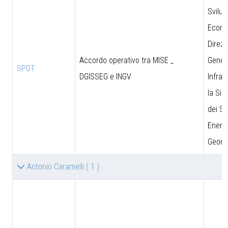
Svilu
Econo
Direzi
Accordo operativo tra MISE _
Genera
SPOT
DGISSEG e INGV
Infras
la Sic
dei Si
Energe
Geomi
Antonio Caramelli
( 1 )