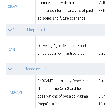
cLimate: a proxy data model
MUR (
CRAWL
comparison for the analysis of past
PRIN)
episodes and future scenarios
Federica Magnoni
( 1 )
Delivering Agile Research Excellence
Comun
DARE
on European e-Infrastructures
Europ
Jacopo Taddeucci
( 1 )
ENDGAME - laboratory Experiments,
Europ
Numerical moDellinG and field
Commi
ENDGAME
observations of bAsaltic Magma
GA n.
fragmEntation
10102