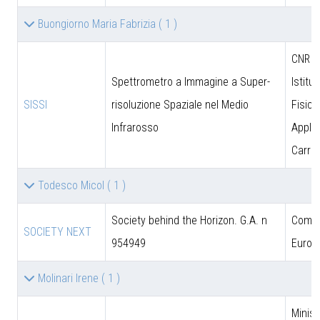
Buongiorno Maria Fabrizia
( 1 )
CNR - 
Spettrometro a Immagine a Super-
Istitut
SISSI
risoluzione Spaziale nel Medio
Fisica
Infrarosso
Applic
Carrar
Todesco Micol
( 1 )
Society behind the Horizon. G.A. n
Comun
SOCIETY NEXT
954949
Europ
Molinari Irene
( 1 )
Minist