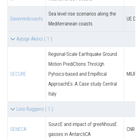
Sea level rise scenarios along the
Savemedcoasts
UE D
Mediterranean coasts
Aybige Akinci
( 1 )
Regional-Scale Earthquake Ground
Motion PrediCtions ThroUgh
SECURE
Pyhsics-based and EmpiRical
MIUR
ApproachEs: A Case study Central
Italy
Livio Ruggiero
( 1 )
SourcE and impact of greeNhousE
SENECA
CNR
gasses in AntarctiCA