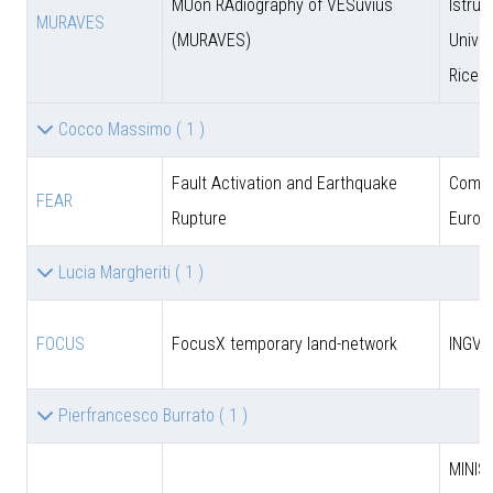
MUon RAdiography of VESuvius
Istruz
MURAVES
(MURAVES)
Univer
Ricer
Cocco Massimo
( 1 )
Fault Activation and Earthquake
Comun
FEAR
Rupture
Europ
Lucia Margheriti
( 1 )
FOCUS
FocusX temporary land-network
INGV
Pierfrancesco Burrato
( 1 )
MINIS