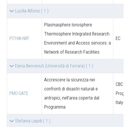
Lucilla Alfonsi
( 1 )
Plasmasphere Ionosphere
Thermosphere Integrated Research
PITHIA-NRF
EC
Environment and Access services: a
Network of Research Facilities
Elena Benvenuti (Università di Ferrara)
( 1 )
Accrescere la sicurezza nei
CBC
confronti di disastri naturali e
PMO-GATE
Prog
antropici, nell’area coperta dal
Italy-
Programma
Stefania Lepidi
( 1 )