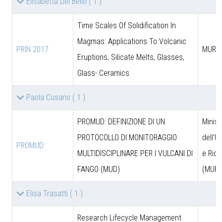
Elisabetta Del Bello
( 1 )
Time Scales Of Solidification In
Magmas: Applications To Volcanic
PRIN 2017
MUR
Eruptions, Silicate Melts, Glasses,
Glass- Ceramics
Paola Cusano
( 1 )
PROMUD: DEFINIZIONE DI UN
Minist
PROTOCOLLO DI MONITORAGGIO
dell'U
PROMUD
MULTIDISCIPLINARE PER I VULCANI DI
e Rice
FANGO (MUD)
(MUR)
Elisa Trasatti
( 1 )
Research Lifecycle Management