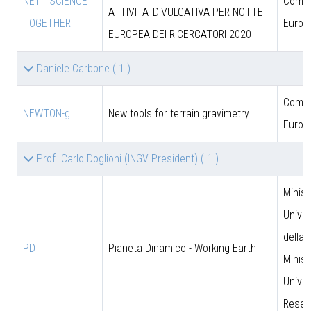
NET - SCIENCE
Comun
ATTIVITA' DIVULGATIVA PER NOTTE
TOGETHER
Europ
EUROPEA DEI RICERCATORI 2020
Daniele Carbone
( 1 )
Comun
NEWTON-g
New tools for terrain gravimetry
Europ
Prof. Carlo Doglioni (INGV President)
( 1 )
Minist
Univer
della 
PD
Pianeta Dinamico - Working Earth
Minist
Univer
Resea