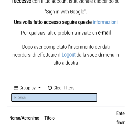
l'
accesso
con il tuo account istituzionale cliccando su
"Sign in with Google"
.
Una volta fatto accesso seguire queste
informazioni
Per qualsiasi altro problema inviate un
e-mail
Dopo aver completato l'inserimento dei dati
ricordarsi di effettuare il
Logout
dalla voce di menu in
alto a destra
Group by
Clear filters
Ente
Nome/Acronimo
Titolo
finanz