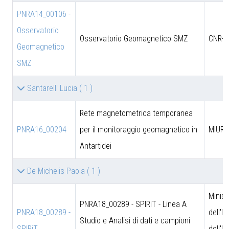
PNRA14_00106 -
Osservatorio
Osservatorio Geomagnetico SMZ
CNR-D
Geomagnetico
SMZ
Santarelli Lucia
( 1 )
Rete magnetometrica temporanea
PNRA16_00204
per il monitoraggio geomagnetico in
MIUR
Antartidei
De Michelis Paola
( 1 )
Minist
PNRA18_00289 - SPIRiT - Linea A
PNRA18_00289 -
dell'I
Studio e Analisi di dati e campioni
SPIRiT
dell'U