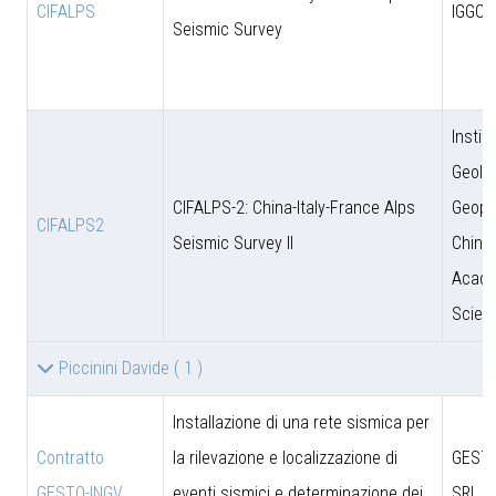
CIFALPS
IGGCA
Seismic Survey
Instit
Geolo
CIFALPS-2: China-Italy-France Alps
Geoph
CIFALPS2
Seismic Survey II
Chine
Acade
Scien
Piccinini Davide
( 1 )
Installazione di una rete sismica per
Contratto
la rilevazione e localizzazione di
GESTO
GESTO-INGV
eventi sismici e determinazione dei
SRL