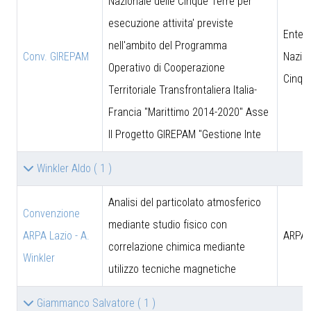
Nazionale delle Cinque Terre per
esecuzione attivita' previste
Ente 
nell'ambito del Programma
Conv. GIREPAM
Nazion
Operativo di Cooperazione
Cinqu
Territoriale Transfrontaliera Italia-
Francia "Marittimo 2014-2020" Asse
II Progetto GIREPAM "Gestione Inte
Winkler Aldo
( 1 )
Analisi del particolato atmosferico
Convenzione
mediante studio fisico con
ARPA Lazio - A.
ARPA 
correlazione chimica mediante
Winkler
utilizzo tecniche magnetiche
Giammanco Salvatore
( 1 )