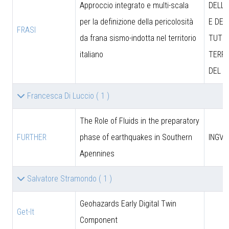
Approccio integrato e multi-scala
DELL’
per la definizione della pericolosità
E DEL
FRASI
da frana sismo-indotta nel territorio
TUTEL
italiano
TERRI
DEL M
Francesca Di Luccio
( 1 )
The Role of Fluids in the preparatory
FURTHER
phase of earthquakes in Southern
INGV
Apennines
Salvatore Stramondo
( 1 )
Geohazards Early Digital Twin
Get-It
Component