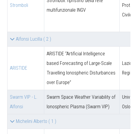
Stromboli: ripristino della rete
Stromboli
Prote
multifunzionale INGV
Civile
Alfonsi Lucilla
( 2 )
ARISTIDE “Artificial Intelligence
based Forecasting of Large-Scale
Lazio 
ARISTIDE
Travelling Ionospheric Disturbances
Regio
over Europe”
Swarm VIP - L.
Swarm Space Weather Variability of
Univer
Alfonsi
Ionospheric Plasma (Swarm VIP)
Oslo
Michelini Alberto
( 1 )