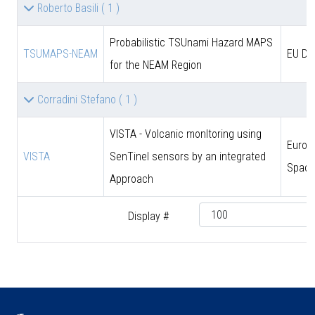
Roberto Basili
( 1 )
Probabilistic TSUnami Hazard MAPS
TSUMAPS-NEAM
EU DG
for the NEAM Region
Corradini Stefano
( 1 )
VISTA - Volcanic monItoring using
Europ
VISTA
SenTinel sensors by an integrated
Space
Approach
Display #
♿