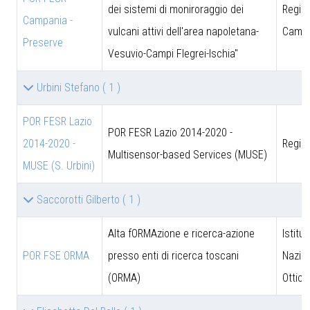
dei sistemi di moniroraggio dei
Regio
Campania -
vulcani attivi dell'area napoletana-
Campa
Preserve
Vesuvio-Campi Flegrei-Ischia"
Urbini Stefano
( 1 )
POR FESR Lazio
POR FESR Lazio 2014-2020 -
2014-2020 -
Regio
Multisensor-based Services (MUSE)
MUSE (S. Urbini)
Saccorotti Gilberto
( 1 )
Alta fORMAzione e ricerca-azione
Istitut
POR FSE ORMA
presso enti di ricerca toscani
Nazion
(ORMA)
Ottica