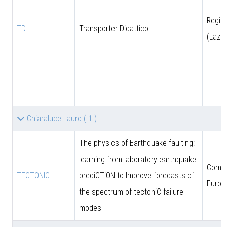
Regio
TD
Transporter Didattico
(Lazio
Chiaraluce Lauro
( 1 )
The physics of Earthquake faulting:
learning from laboratory earthquake
Comun
TECTONIC
prediCTiON to Improve forecasts of
Europ
the spectrum of tectoniC failure
modes