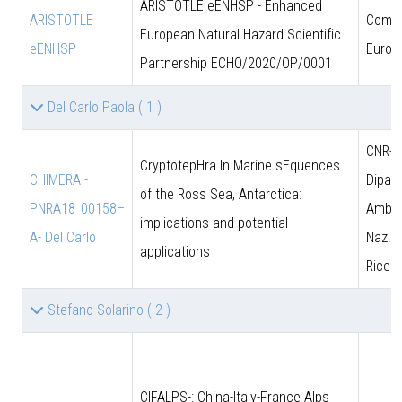
ARISTOTLE eENHSP - Enhanced
ARISTOTLE
Comun
European Natural Hazard Scientific
eENHSP
Europ
Partnership ECHO/2020/OP/0001
Del Carlo Paola
( 1 )
CNR-D
CryptotepHra In Marine sEquences
CHIMERA -
Dipart
of the Ross Sea, Antarctica:
PNRA18_00158–
Amb. 
implications and potential
A- Del Carlo
Naz. d
applications
Ricer
Stefano Solarino
( 2 )
CIFALPS-: China-Italy-France Alps