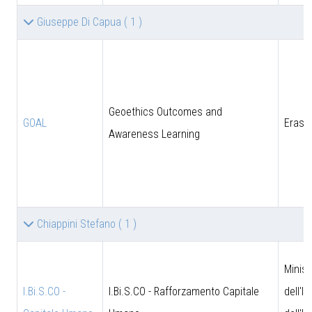
Giuseppe Di Capua
( 1 )
Geoethics Outcomes and
GOAL
Eras
Awareness Learning
Chiappini Stefano
( 1 )
Minist
I.Bi.S.CO -
I.Bi.S.CO - Rafforzamento Capitale
dell'I