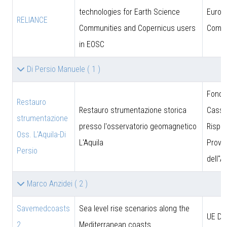
technologies for Earth Science
Europ
RELIANCE
Communities and Copernicus users
Commi
in EOSC
Di Persio Manuele
( 1 )
Fonda
Restauro
Restauro strumentazione storica
Cassa
strumentazione
presso l'osservatorio geomagnetico
Rispar
Oss. L'Aquila-Di
L'Aquila
Provin
Persio
dell''A
Marco Anzidei
( 2 )
Savemedcoasts
Sea level rise scenarios along the
UE D
2
Mediterranean coasts