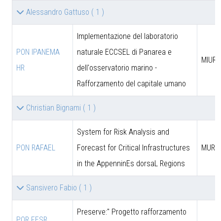
Alessandro Gattuso
( 1 )
Implementazione del laboratorio
PON IPANEMA
naturale ECCSEL di Panarea e
MIUR -
HR
dell'osservatorio marino -
Rafforzamento del capitale umano
Christian Bignami
( 1 )
System for Risk Analysis and
PON RAFAEL
Forecast for Critical Infrastructures
MUR
in the AppenninEs dorsaL Regions
Sansivero Fabio
( 1 )
Preserve:" Progetto rafforzamento
POR FESR