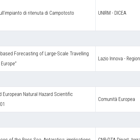
ull'impianto di ritenuta di Campotosto
UNIRM - DICEA
ce based Forecasting of Large-Scale Travelling
Lazio Innova - Regio
 Europe”
European Natural Hazard Scientific
Comunità Europea
001
ces of the Ross Sea, Antarctica: implications
CNR-DTA Dipart. terr