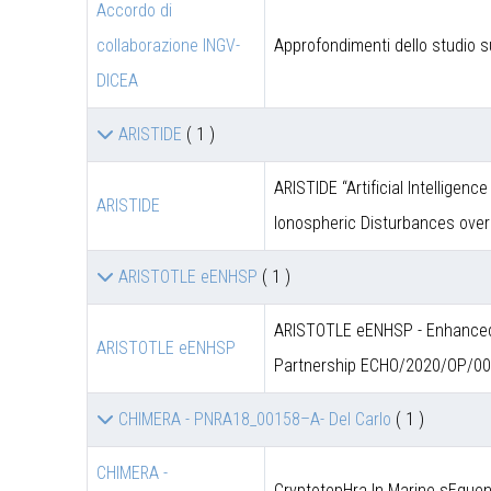
Accordo di
collaborazione INGV-
Approfondimenti dello studio s
DICEA
ARISTIDE
( 1 )
ARISTIDE “Artificial Intelligen
ARISTIDE
Ionospheric Disturbances over
ARISTOTLE eENHSP
( 1 )
ARISTOTLE eENHSP - Enhanced 
ARISTOTLE eENHSP
Partnership ECHO/2020/OP/0
CHIMERA - PNRA18_00158–A- Del Carlo
( 1 )
CHIMERA -
CryptotepHra In Marine sEquen