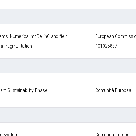
nts, Numerical moDellinG and field
European Commission
ma fragmEntation
101025887
em Sustainability Phase
Comunità Europea
ng system
Comunita' Europea