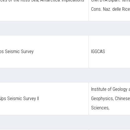
Cons. Naz. delle Ric
lps Seismic Survey
IGGCAS
Institute of Geology
Alps Seismic Survey II
Geophysics, Chines
Sciences,