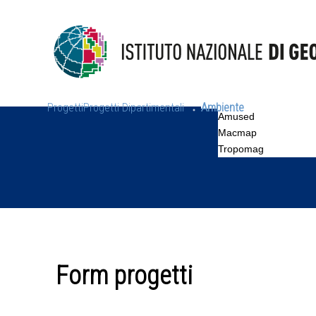
Progetti
Progetti Dipartimentali
Ambiente
Amused
Macmap
Tropomag
Form progetti