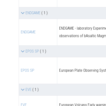
ENDGAME
( 1 )
ENDGAME - laboratory Experime
ENDGAME
observations of bAsaltic Mag
EPOS SP
( 1 )
EPOS SP
European Plate Observing Syst
EVE
( 1 )
EVE
European Volcano Early warni