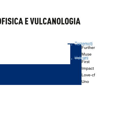
Terremoti
Further
Muse
Vulcani
First
Impact
Love-cf
Uno