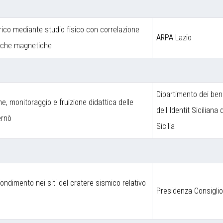
rico mediante studio fisico con correlazione
ARPA Lazio
niche magnetiche
Dipartimento dei beni
one, monitoraggio e fruizione didattica delle
dell''Identit Siciliana
ernò
Sicilia
fondimento nei siti del cratere sismico relativo
Presidenza Consigli