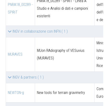
PNRA18_00289 - SPIRiT - Linea A
PNRA18_00289 -
dell'I
Studio e Analisi di dati e campioni
SPIRiT
dell'U
esistenti
e dell
INGV in collaborazione con INFN
( 1 )
Minist
MUon RAdiography of VESuvius
Istruz
MURAVES
(MURAVES)
Univer
Ricer
INGV & partners
( 1 )
Comun
NEWTON-g
New tools for terrain gravimetry
Europ