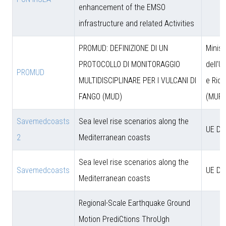
enhancement of the EMSO
infrastructure and related Activities
PROMUD: DEFINIZIONE DI UN
Minist
PROTOCOLLO DI MONITORAGGIO
dell'U
PROMUD
MULTIDISCIPLINARE PER I VULCANI DI
e Rice
FANGO (MUD)
(MUR)
Savemedcoasts
Sea level rise scenarios along the
UE D
2
Mediterranean coasts
Sea level rise scenarios along the
Savemedcoasts
UE D
Mediterranean coasts
Regional-Scale Earthquake Ground
Motion PrediCtions ThroUgh