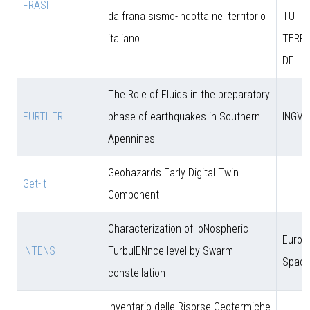
FRASI
da frana sismo-indotta nel territorio
TUTEL
italiano
TERRI
DEL M
The Role of Fluids in the preparatory
FURTHER
phase of earthquakes in Southern
INGV
Apennines
Geohazards Early Digital Twin
Get-It
Component
Characterization of IoNospheric
Europ
INTENS
TurbulENnce level by Swarm
Space
constellation
Inventario delle Risorse Geotermiche