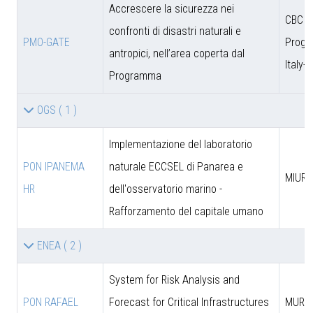
Accrescere la sicurezza nei
CBC
confronti di disastri naturali e
PMO-GATE
Prog
antropici, nell’area coperta dal
Italy-
Programma
OGS
( 1 )
Implementazione del laboratorio
PON IPANEMA
naturale ECCSEL di Panarea e
MIUR -
HR
dell'osservatorio marino -
Rafforzamento del capitale umano
ENEA
( 2 )
System for Risk Analysis and
PON RAFAEL
Forecast for Critical Infrastructures
MUR