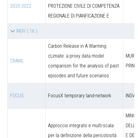
2020-2022
PROTEZIONE CIVILE DI COMPETENZA
REGIONALE DI PIANFICAZIONE E
INGV
( 16 )
Carbon Release in A Warming
cLimate: a proxy data model
MUR (
CRAWL
comparison for the analysis of past
PRIN)
episodes and future scenarios
FOCUS
FocusX temporary land-network
INGV
MINIS
Approccio integrato e multi-scala
DELL’
per la definizione della pericolosità
E DEL