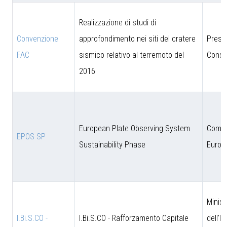
Realizzazione di studi di
Convenzione
approfondimento nei siti del cratere
Presi
FAC
sismico relativo al terremoto del
Consig
2016
European Plate Observing System
Comun
EPOS SP
Sustainability Phase
Europ
Minist
I.Bi.S.CO -
I.Bi.S.CO - Rafforzamento Capitale
dell'I