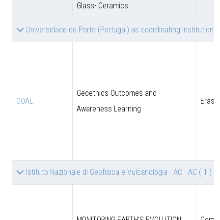
Glass- Ceramics
Universidade do Porto (Portugal) as coordinating Institution, 
Geoethics Outcomes and
GOAL
Eras
Awareness Learning
Istituto Nazionale di Geofisica e Vulcanologia - AC - AC
( 1 )
MONITORING EARTH'S EVOLUTION
Comun