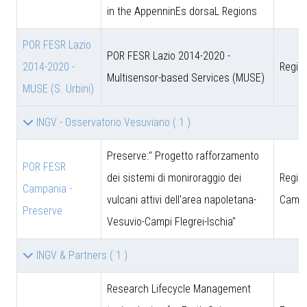
in the AppenninEs dorsaL Regions
POR FESR Lazio
POR FESR Lazio 2014-2020 -
2014-2020 -
Regio
Multisensor-based Services (MUSE)
MUSE (S. Urbini)
INGV - Osservatorio Vesuviano
( 1 )
Preserve:" Progetto rafforzamento
POR FESR
dei sistemi di moniroraggio dei
Regio
Campania -
vulcani attivi dell'area napoletana-
Campa
Preserve
Vesuvio-Campi Flegrei-Ischia"
INGV & Partners
( 1 )
Research Lifecycle Management