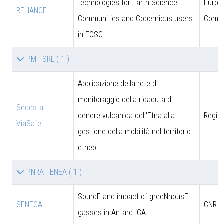
technologies for Earth Science
Europ
RELIANCE
Communities and Copernicus users
Commi
in EOSC
PMF SRL
( 1 )
Applicazione della rete di
monitoraggio della ricaduta di
Secesta
cenere vulcanica dell'Etna alla
Region
ViaSafe
gestione della mobilità nel territorio
etneo
PNRA - ENEA
( 1 )
SourcE and impact of greeNhousE
SENECA
CNR
gasses in AntarctiCA