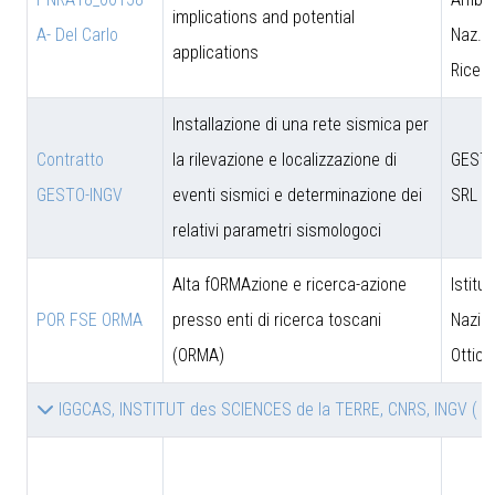
implications and potential
A- Del Carlo
Naz. d
applications
Ricer
Installazione di una rete sismica per
Contratto
la rilevazione e localizzazione di
GESTO
GESTO-INGV
eventi sismici e determinazione dei
SRL
relativi parametri sismologoci
Alta fORMAzione e ricerca-azione
Istitut
POR FSE ORMA
presso enti di ricerca toscani
Nazion
(ORMA)
Ottica
IGGCAS, INSTITUT des SCIENCES de la TERRE, CNRS, INGV
( 2 