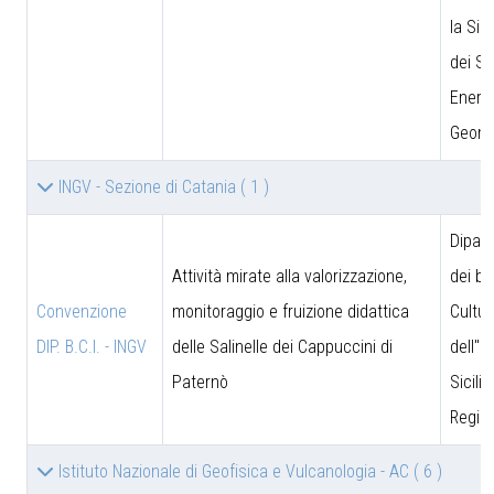
la Sic
dei Si
Energe
Geomi
INGV - Sezione di Catania
( 1 )
Dipar
Attività mirate alla valorizzazione,
dei be
Convenzione
monitoraggio e fruizione didattica
Cultur
DIP. B.C.I. - INGV
delle Salinelle dei Cappuccini di
dell''I
Paternò
Sicili
Region
Istituto Nazionale di Geofisica e Vulcanologia - AC
( 6 )