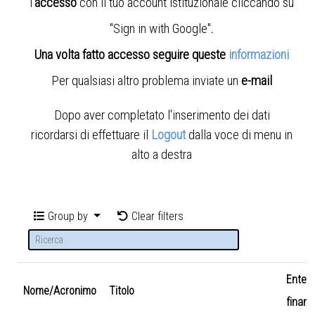
l'
accesso
con il tuo account istituzionale cliccando su
"Sign in with Google"
.
Una volta fatto accesso seguire queste
informazioni
Per qualsiasi altro problema inviate un
e-mail
Dopo aver completato l'inserimento dei dati
ricordarsi di effettuare il
Logout
dalla voce di menu in
alto a destra
Group by
Clear filters
Ente
Nome/Acronimo
Titolo
finanz