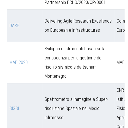
Partnership ECHO/2020/OP/0001
Delivering Agile Research Excellence
Comun
DARE
on European e-Infrastructures
Europ
Sviluppo di strumenti basati sulla
conoscenza per la gestione del
MAE 2020
MAE
rischio sismico e da tsunami -
Montenegro
CNR - 
Spettrometro a Immagine a Super-
Istitut
SISSI
risoluzione Spaziale nel Medio
Fisica
Infrarosso
Applic
Carrar