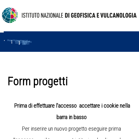
Progetti
Progetti Dipartimentali
Ambiente
Amused
Macmap
Tropomag
Terremoti
Further
Muse
Vulcani
First
Impact
Love-cf
Uno
Form progetti
Prima di effettuare l'accesso accettare i cookie nella
barra in basso
Per inserire un nuovo progetto eseguire prima