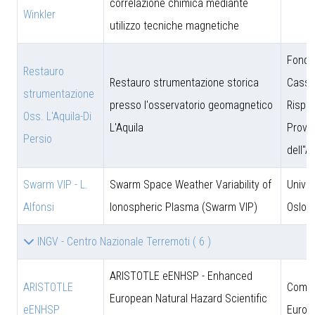
correlazione chimica mediante
Winkler
utilizzo tecniche magnetiche
Fonda
Restauro
Restauro strumentazione storica
Cassa
strumentazione
presso l'osservatorio geomagnetico
Rispar
Oss. L'Aquila-Di
L'Aquila
Provin
Persio
dell''A
Swarm VIP - L.
Swarm Space Weather Variability of
Univer
Alfonsi
Ionospheric Plasma (Swarm VIP)
Oslo
INGV - Centro Nazionale Terremoti
( 6 )
ARISTOTLE eENHSP - Enhanced
ARISTOTLE
Comun
European Natural Hazard Scientific
eENHSP
Europ