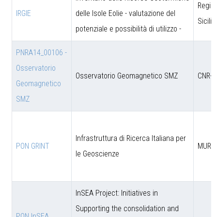
Regio
IRGIE
delle Isole Eolie - valutazione del
Sicili
potenziale e possibilità di utilizzo -
PNRA14_00106 -
Osservatorio
Osservatorio Geomagnetico SMZ
CNR-D
Geomagnetico
SMZ
Infrastruttura di Ricerca Italiana per
PON GRINT
MUR
le Geoscienze
InSEA Project: Initiatives in
Supporting the consolidation and
PON InSEA