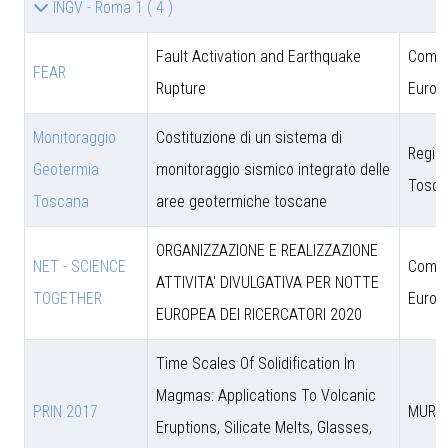
INGV - Roma 1
( 4 )
Fault Activation and Earthquake
Comun
FEAR
Rupture
Europ
Monitoraggio
Costituzione di un sistema di
Regio
Geotermia
monitoraggio sismico integrato delle
Tosca
Toscana
aree geotermiche toscane
ORGANIZZAZIONE E REALIZZAZIONE
NET - SCIENCE
Comun
ATTIVITA' DIVULGATIVA PER NOTTE
TOGETHER
Europ
EUROPEA DEI RICERCATORI 2020
Time Scales Of Solidification In
Magmas: Applications To Volcanic
PRIN 2017
MUR
Eruptions, Silicate Melts, Glasses,