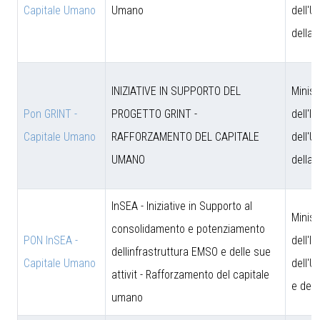
Capitale Umano
Umano
dell'U
della 
INIZIATIVE IN SUPPORTO DEL
Minist
Pon GRINT -
PROGETTO GRINT -
dell'I
Capitale Umano
RAFFORZAMENTO DEL CAPITALE
dell'U
UMANO
della 
InSEA - Iniziative in Supporto al
Minist
consolidamento e potenziamento
PON InSEA -
dell'I
dellinfrastruttura EMSO e delle sue
Capitale Umano
dell'U
attivit - Rafforzamento del capitale
e dell
umano