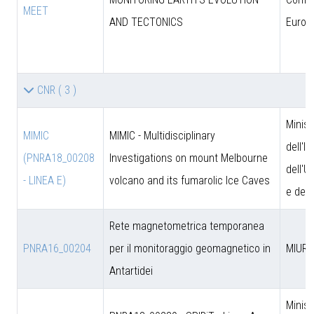
MEET
AND TECTONICS
Europ
CNR
( 3 )
Minist
MIMIC
MIMIC - Multidisciplinary
dell'I
(PNRA18_00208
Investigations on mount Melbourne
dell'U
- LINEA E)
volcano and its fumarolic Ice Caves
e dell
Rete magnetometrica temporanea
PNRA16_00204
per il monitoraggio geomagnetico in
MIUR
Antartidei
Minist