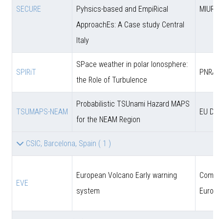
SECURE
Pyhsics-based and EmpiRical
MIUR
ApproachEs: A Case study Central
Italy
SPace weather in polar Ionosphere:
SPIRiT
PNRA
the Role of Turbulence
Probabilistic TSUnami Hazard MAPS
TSUMAPS-NEAM
EU DG
for the NEAM Region
CSIC, Barcelona, Spain
( 1 )
European Volcano Early warning
Comun
EVE
system
Europ