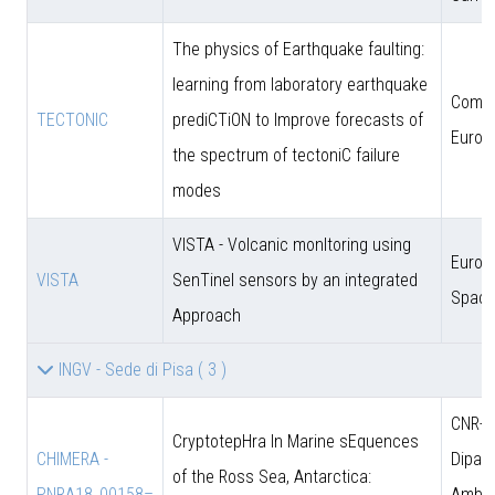
The physics of Earthquake faulting:
learning from laboratory earthquake
Comun
TECTONIC
prediCTiON to Improve forecasts of
Europ
the spectrum of tectoniC failure
modes
VISTA - Volcanic monItoring using
Europ
VISTA
SenTinel sensors by an integrated
Space
Approach
INGV - Sede di Pisa
( 3 )
CNR-D
CryptotepHra In Marine sEquences
CHIMERA -
Dipart
of the Ross Sea, Antarctica:
PNRA18_00158–
Amb. 