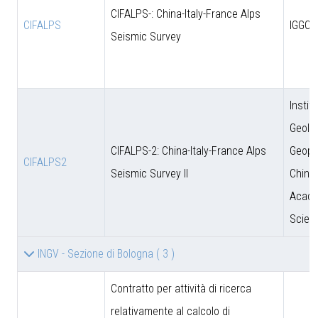
CIFALPS-: China-Italy-France Alps
CIFALPS
IGGCA
Seismic Survey
Instit
Geolo
CIFALPS-2: China-Italy-France Alps
Geoph
CIFALPS2
Seismic Survey II
Chine
Acade
Scien
INGV - Sezione di Bologna
( 3 )
Contratto per attività di ricerca
relativamente al calcolo di