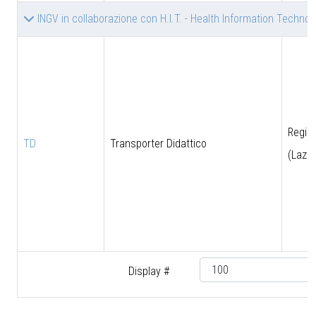
INGV in collaborazione con H.I.T. - Health Information Technolog
Regio
TD
Transporter Didattico
(Lazio
Display #