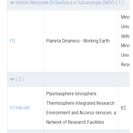
Istituto Nazionale Di Geofisica e Vulcanologia (INGV)
( 1 )
Minist
Univer
della 
PD
Pianeta Dinamico - Working Earth
Minist
Univer
Resea
( 2 )
Plasmasphere Ionosphere
Thermosphere Integrated Research
PITHIA-NRF
EC
Environment and Access services: a
Network of Research Facilities