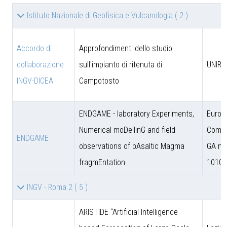
Istituto Nazionale di Geofisica e Vulcanologia
( 2 )
Accordo di
Approfondimenti dello studio
collaborazione
sull'impianto di ritenuta di
UNIRM
INGV-DICEA
Campotosto
ENDGAME - laboratory Experiments,
Europ
Numerical moDellinG and field
Commi
ENDGAME
observations of bAsaltic Magma
GA n.
fragmEntation
10102
INGV - Roma 2
( 5 )
ARISTIDE “Artificial Intelligence