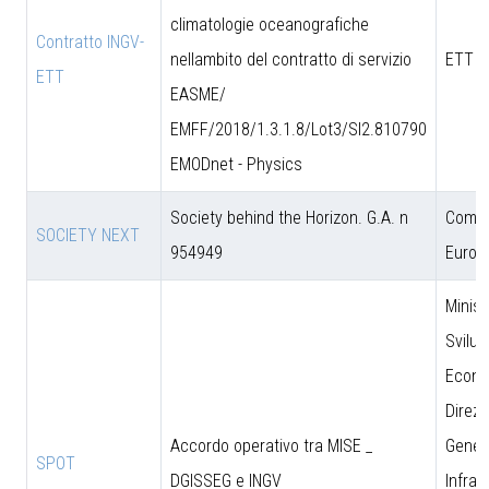
climatologie oceanografiche
Contratto INGV-
nellambito del contratto di servizio
ETT S
ETT
EASME/
EMFF/2018/1.3.1.8/Lot3/SI2.810790
EMODnet - Physics
Society behind the Horizon. G.A. n
Comun
SOCIETY NEXT
954949
Europ
Minist
Svilu
Econo
Direzi
Accordo operativo tra MISE _
Genera
SPOT
DGISSEG e INGV
Infras