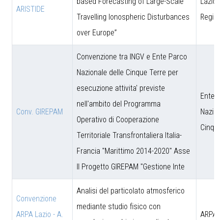
based Forecasting of Large-Scale
Lazio 
ARISTIDE
Travelling Ionospheric Disturbances
Regio
over Europe”
Convenzione tra INGV e Ente Parco
Nazionale delle Cinque Terre per
esecuzione attivita' previste
Ente 
nell'ambito del Programma
Conv. GIREPAM
Nazion
Operativo di Cooperazione
Cinqu
Territoriale Transfrontaliera Italia-
Francia "Marittimo 2014-2020" Asse
II Progetto GIREPAM "Gestione Inte
Analisi del particolato atmosferico
Convenzione
mediante studio fisico con
ARPA Lazio - A.
ARPA 