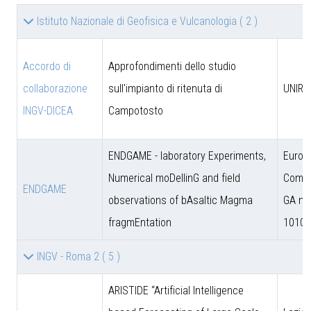
Istituto Nazionale di Geofisica e Vulcanologia
( 2 )
Accordo di
Approfondimenti dello studio
collaborazione
sull'impianto di ritenuta di
UNIRM
INGV-DICEA
Campotosto
ENDGAME - laboratory Experiments,
Europ
Numerical moDellinG and field
Commi
ENDGAME
observations of bAsaltic Magma
GA n.
fragmEntation
10102
INGV - Roma 2
( 5 )
ARISTIDE “Artificial Intelligence