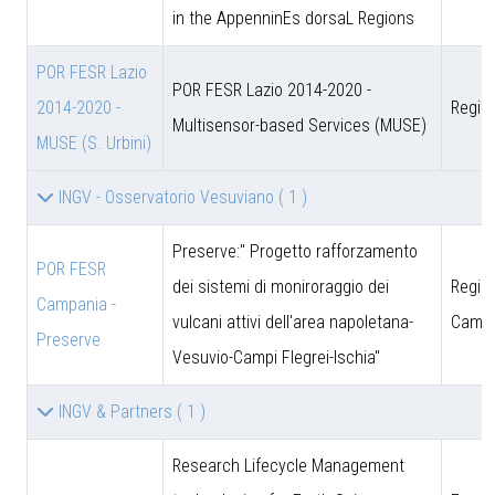
in the AppenninEs dorsaL Regions
POR FESR Lazio
POR FESR Lazio 2014-2020 -
2014-2020 -
Regio
Multisensor-based Services (MUSE)
MUSE (S. Urbini)
INGV - Osservatorio Vesuviano
( 1 )
Preserve:" Progetto rafforzamento
POR FESR
dei sistemi di moniroraggio dei
Regio
Campania -
vulcani attivi dell'area napoletana-
Campa
Preserve
Vesuvio-Campi Flegrei-Ischia"
INGV & Partners
( 1 )
Research Lifecycle Management