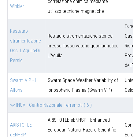
correlazione chimica mediante
Winkler
utilizzo tecniche magnetiche
Fonda
Restauro
Restauro strumentazione storica
Cassa
strumentazione
presso l'osservatorio geomagnetico
Rispar
Oss. L'Aquila-Di
L'Aquila
Provin
Persio
dell''A
Swarm VIP - L.
Swarm Space Weather Variability of
Univer
Alfonsi
Ionospheric Plasma (Swarm VIP)
Oslo
INGV - Centro Nazionale Terremoti
( 6 )
ARISTOTLE eENHSP - Enhanced
ARISTOTLE
Comun
European Natural Hazard Scientific
eENHSP
Europ