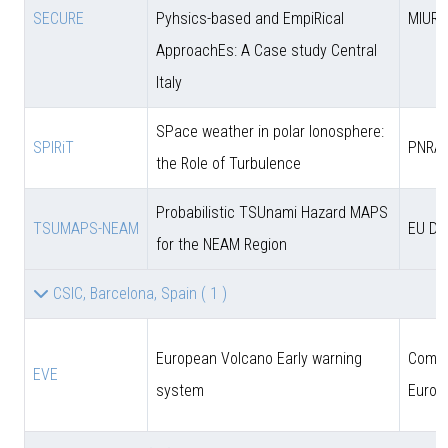
SECURE
Pyhsics-based and EmpiRical
MIUR
ApproachEs: A Case study Central
Italy
SPace weather in polar Ionosphere:
SPIRiT
PNRA
the Role of Turbulence
Probabilistic TSUnami Hazard MAPS
TSUMAPS-NEAM
EU DG
for the NEAM Region
CSIC, Barcelona, Spain
( 1 )
European Volcano Early warning
Comun
EVE
system
Europ