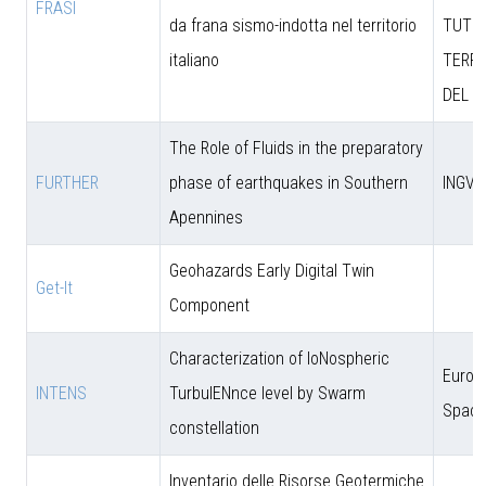
FRASI
da frana sismo-indotta nel territorio
TUTEL
italiano
TERRI
DEL M
The Role of Fluids in the preparatory
FURTHER
phase of earthquakes in Southern
INGV
Apennines
Geohazards Early Digital Twin
Get-It
Component
Characterization of IoNospheric
Europ
INTENS
TurbulENnce level by Swarm
Space
constellation
Inventario delle Risorse Geotermiche