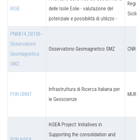
Regio
IRGIE
delle Isole Eolie - valutazione del
Sicili
potenziale e possibilità di utilizzo -
PNRA14_00106 -
Osservatorio
Osservatorio Geomagnetico SMZ
CNR-D
Geomagnetico
SMZ
Infrastruttura di Ricerca Italiana per
PON GRINT
MUR
le Geoscienze
InSEA Project: Initiatives in
Supporting the consolidation and
PON InSEA