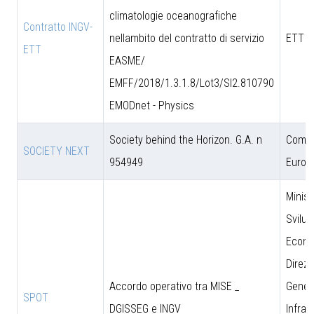
climatologie oceanografiche
Contratto INGV-
nellambito del contratto di servizio
ETT S
ETT
EASME/
EMFF/2018/1.3.1.8/Lot3/SI2.810790
EMODnet - Physics
Society behind the Horizon. G.A. n
Comun
SOCIETY NEXT
954949
Europ
Minist
Svilu
Econo
Direzi
Accordo operativo tra MISE _
Genera
SPOT
DGISSEG e INGV
Infras