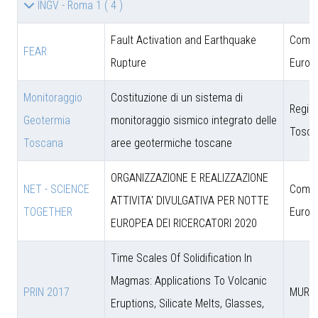
INGV - Roma 1
( 4 )
Fault Activation and Earthquake
Comun
FEAR
Rupture
Europ
Monitoraggio
Costituzione di un sistema di
Regio
Geotermia
monitoraggio sismico integrato delle
Tosca
Toscana
aree geotermiche toscane
ORGANIZZAZIONE E REALIZZAZIONE
NET - SCIENCE
Comun
ATTIVITA' DIVULGATIVA PER NOTTE
TOGETHER
Europ
EUROPEA DEI RICERCATORI 2020
Time Scales Of Solidification In
Magmas: Applications To Volcanic
PRIN 2017
MUR
Eruptions, Silicate Melts, Glasses,