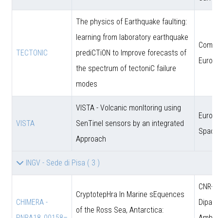
The physics of Earthquake faulting:
learning from laboratory earthquake
Comun
TECTONIC
prediCTiON to Improve forecasts of
Europ
the spectrum of tectoniC failure
modes
VISTA - Volcanic monItoring using
Europ
VISTA
SenTinel sensors by an integrated
Space
Approach
INGV - Sede di Pisa
( 3 )
CNR-D
CryptotepHra In Marine sEquences
CHIMERA -
Dipart
of the Ross Sea, Antarctica:
PNRA18_00158–
Amb. 