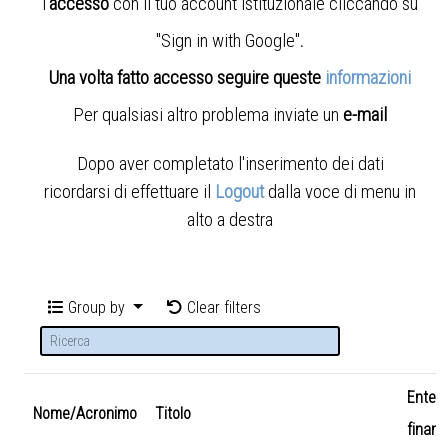
l'
accesso
con il tuo account istituzionale cliccando su
"Sign in with Google"
.
Una volta fatto accesso seguire queste
informazioni
Per qualsiasi altro problema inviate un
e-mail
Dopo aver completato l'inserimento dei dati
ricordarsi di effettuare il
Logout
dalla voce di menu in
alto a destra
Group by
Clear filters
Ente
Nome/Acronimo
Titolo
finanz