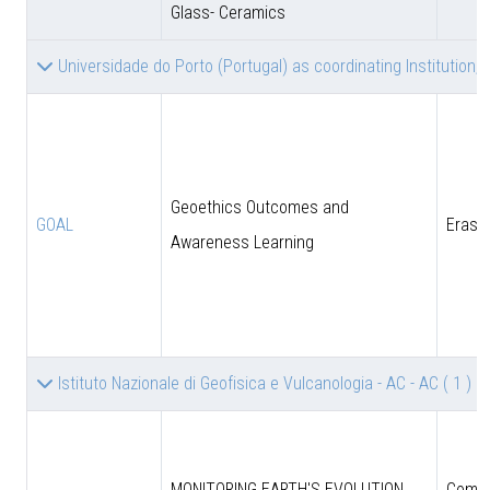
Glass- Ceramics
Universidade do Porto (Portugal) as coordinating Institution, 
Geoethics Outcomes and
GOAL
Eras
Awareness Learning
Istituto Nazionale di Geofisica e Vulcanologia - AC - AC
( 1 )
MONITORING EARTH'S EVOLUTION
Comun