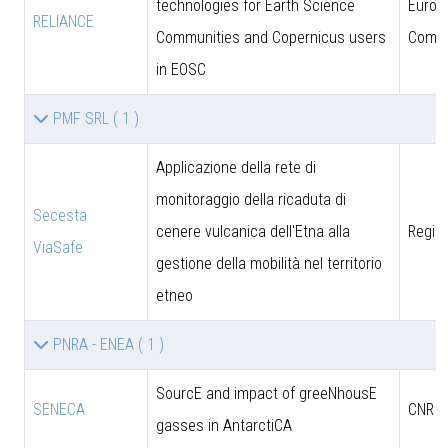
technologies for Earth Science
Europ
RELIANCE
Communities and Copernicus users
Commi
in EOSC
PMF SRL
( 1 )
Applicazione della rete di
monitoraggio della ricaduta di
Secesta
cenere vulcanica dell'Etna alla
Region
ViaSafe
gestione della mobilità nel territorio
etneo
PNRA - ENEA
( 1 )
SourcE and impact of greeNhousE
SENECA
CNR
gasses in AntarctiCA