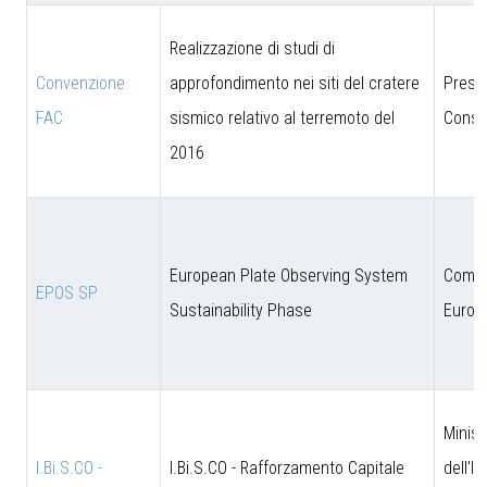
Realizzazione di studi di
Convenzione
approfondimento nei siti del cratere
Presi
FAC
sismico relativo al terremoto del
Consig
2016
European Plate Observing System
Comun
EPOS SP
Sustainability Phase
Europ
Minist
I.Bi.S.CO -
I.Bi.S.CO - Rafforzamento Capitale
dell'I