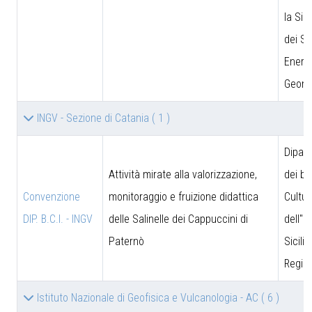
la Sic
dei Si
Energe
Geomi
INGV - Sezione di Catania
( 1 )
Dipar
Attività mirate alla valorizzazione,
dei be
Convenzione
monitoraggio e fruizione didattica
Cultur
DIP. B.C.I. - INGV
delle Salinelle dei Cappuccini di
dell''I
Paternò
Sicili
Region
Istituto Nazionale di Geofisica e Vulcanologia - AC
( 6 )