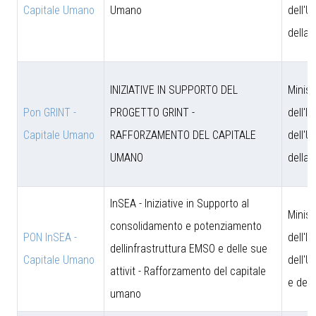
Capitale Umano
Umano
dell'U
della 
INIZIATIVE IN SUPPORTO DEL
Minist
Pon GRINT -
PROGETTO GRINT -
dell'I
Capitale Umano
RAFFORZAMENTO DEL CAPITALE
dell'U
UMANO
della 
InSEA - Iniziative in Supporto al
Minist
consolidamento e potenziamento
PON InSEA -
dell'I
dellinfrastruttura EMSO e delle sue
Capitale Umano
dell'U
attivit - Rafforzamento del capitale
e dell
umano