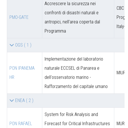
Accrescere la sicurezza nei
CBC
confronti di disastri naturali e
PMO-GATE
Prog
antropici, nell’area coperta dal
Italy-
Programma
OGS
( 1 )
Implementazione del laboratorio
PON IPANEMA
naturale ECCSEL di Panarea e
MIUR -
HR
dell'osservatorio marino -
Rafforzamento del capitale umano
ENEA
( 2 )
System for Risk Analysis and
PON RAFAEL
Forecast for Critical Infrastructures
MUR