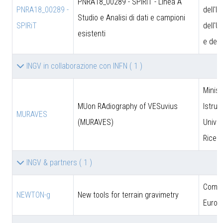
PNRA18_00289 - SPIRiT - Linea A
PNRA18_00289 -
dell'I
Studio e Analisi di dati e campioni
SPIRiT
dell'U
esistenti
e dell
INGV in collaborazione con INFN
( 1 )
Minist
MUon RAdiography of VESuvius
Istruz
MURAVES
(MURAVES)
Univer
Ricer
INGV & partners
( 1 )
Comun
NEWTON-g
New tools for terrain gravimetry
Europ