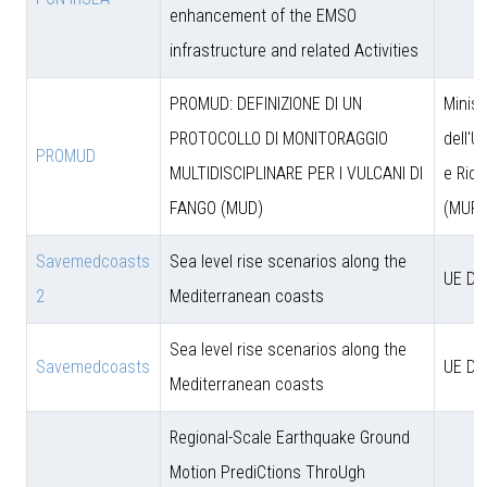
enhancement of the EMSO
infrastructure and related Activities
PROMUD: DEFINIZIONE DI UN
Minist
PROTOCOLLO DI MONITORAGGIO
dell'U
PROMUD
MULTIDISCIPLINARE PER I VULCANI DI
e Rice
FANGO (MUD)
(MUR)
Savemedcoasts
Sea level rise scenarios along the
UE D
2
Mediterranean coasts
Sea level rise scenarios along the
Savemedcoasts
UE D
Mediterranean coasts
Regional-Scale Earthquake Ground
Motion PrediCtions ThroUgh