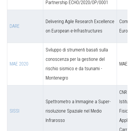
Partnership ECHO/2020/OP/0001
Delivering Agile Research Excellence
Comun
DARE
on European e-Infrastructures
Europ
Sviluppo di strumenti basati sulla
conoscenza per la gestione del
MAE 2020
MAE
rischio sismico e da tsunami -
Montenegro
CNR - 
Spettrometro a Immagine a Super-
Istitut
SISSI
risoluzione Spaziale nel Medio
Fisica
Infrarosso
Applic
Carrar