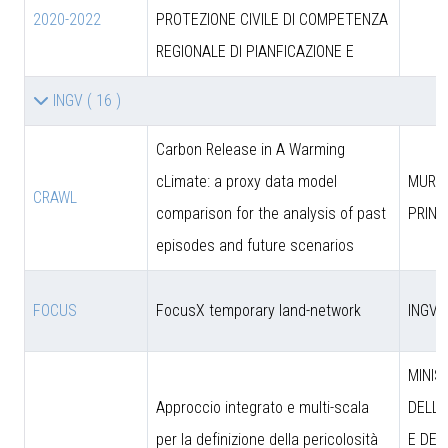
2020-2022
PROTEZIONE CIVILE DI COMPETENZA
REGIONALE DI PIANFICAZIONE E
INGV
( 16 )
Carbon Release in A Warming
cLimate: a proxy data model
MUR (
CRAWL
comparison for the analysis of past
PRIN)
episodes and future scenarios
FOCUS
FocusX temporary land-network
INGV
MINIS
Approccio integrato e multi-scala
DELL’
per la definizione della pericolosità
E DEL