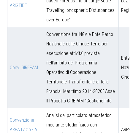
based Forecasting of Large-Scale
Lazio 
ARISTIDE
Travelling Ionospheric Disturbances
Regio
over Europe”
Convenzione tra INGV e Ente Parco
Nazionale delle Cinque Terre per
esecuzione attivita' previste
Ente 
nell'ambito del Programma
Conv. GIREPAM
Nazion
Operativo di Cooperazione
Cinqu
Territoriale Transfrontaliera Italia-
Francia "Marittimo 2014-2020" Asse
II Progetto GIREPAM "Gestione Inte
Analisi del particolato atmosferico
Convenzione
mediante studio fisico con
ARPA Lazio - A.
ARPA 