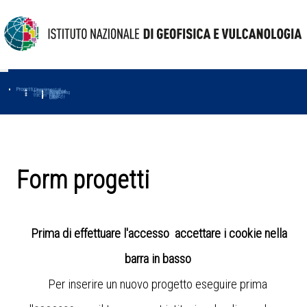
Progetti
Progetti Dipartimentali
Ambiente
Amused
Macmap
Tropomag
Terremoti
Further
Muse
Vulcani
First
Impact
Love-cf
Uno
Form progetti
Prima di effettuare l'accesso accettare i cookie nella
barra in basso
Per inserire un nuovo progetto eseguire prima