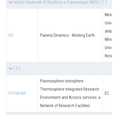
Istituto Nazionale Di Geofisica e Vulcanologia (INGV)
( 1 )
Minist
Univer
della 
PD
Pianeta Dinamico - Working Earth
Minist
Univer
Resea
( 2 )
Plasmasphere Ionosphere
Thermosphere Integrated Research
PITHIA-NRF
EC
Environment and Access services: a
Network of Research Facilities