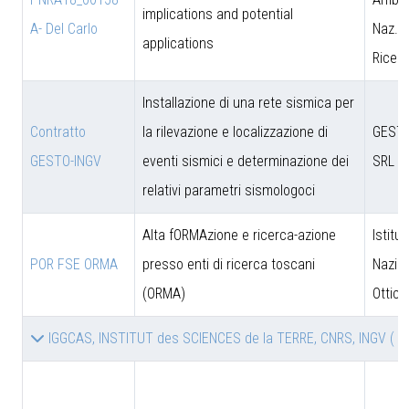
implications and potential
A- Del Carlo
Naz. d
applications
Ricer
Installazione di una rete sismica per
Contratto
la rilevazione e localizzazione di
GESTO
GESTO-INGV
eventi sismici e determinazione dei
SRL
relativi parametri sismologoci
Alta fORMAzione e ricerca-azione
Istitut
POR FSE ORMA
presso enti di ricerca toscani
Nazion
(ORMA)
Ottica
IGGCAS, INSTITUT des SCIENCES de la TERRE, CNRS, INGV
( 2 