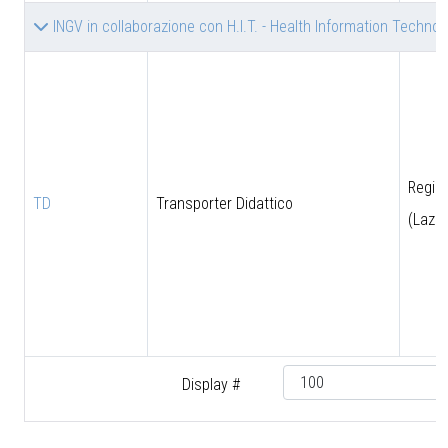
INGV in collaborazione con H.I.T. - Health Information Technolog
Regio
TD
Transporter Didattico
(Lazio
Display #