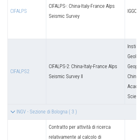
CIFALPS-: China-Italy-France Alps
CIFALPS
IGGCA
Seismic Survey
Instit
Geolo
CIFALPS-2: China-Italy-France Alps
Geoph
CIFALPS2
Seismic Survey II
Chine
Acade
Scien
INGV - Sezione di Bologna
( 3 )
Contratto per attività di ricerca
relativamente al calcolo di