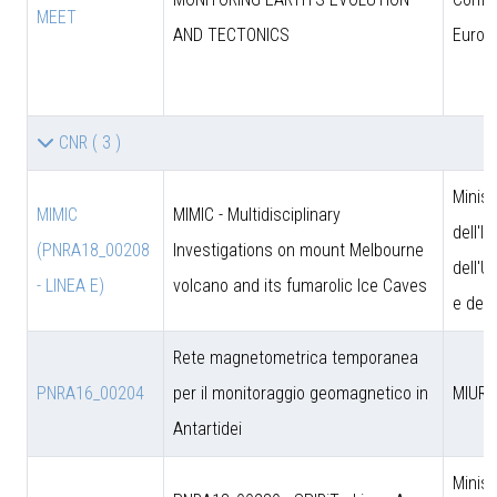
MEET
AND TECTONICS
Europ
CNR
( 3 )
Minist
MIMIC
MIMIC - Multidisciplinary
dell'I
(PNRA18_00208
Investigations on mount Melbourne
dell'U
- LINEA E)
volcano and its fumarolic Ice Caves
e dell
Rete magnetometrica temporanea
PNRA16_00204
per il monitoraggio geomagnetico in
MIUR
Antartidei
Minist