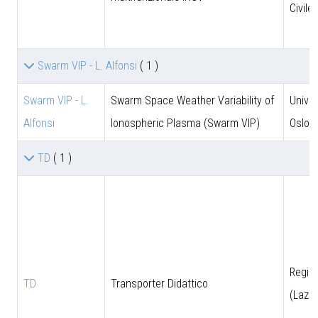
Civile
Swarm VIP - L. Alfonsi
( 1 )
Swarm VIP - L.
Swarm Space Weather Variability of
Univer
Alfonsi
Ionospheric Plasma (Swarm VIP)
Oslo
TD
( 1 )
Regio
TD
Transporter Didattico
(Lazio