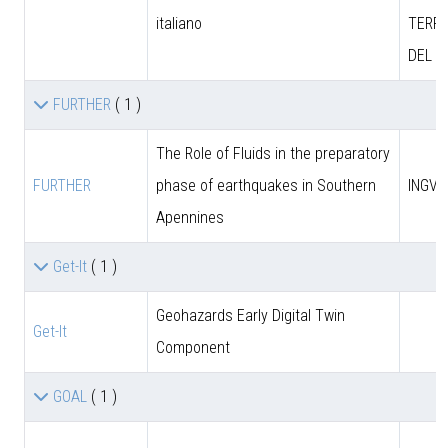
italiano
TERRI
DEL M
FURTHER
( 1 )
The Role of Fluids in the preparatory
FURTHER
phase of earthquakes in Southern
INGV
Apennines
Get-It
( 1 )
Geohazards Early Digital Twin
Get-It
Component
GOAL
( 1 )