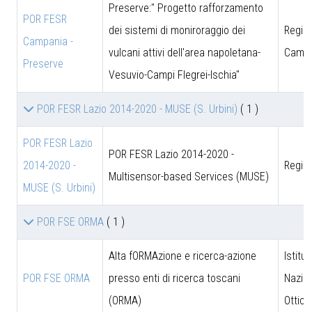
Preserve:" Progetto rafforzamento
POR FESR
dei sistemi di moniroraggio dei
Regio
Campania -
vulcani attivi dell'area napoletana-
Campa
Preserve
Vesuvio-Campi Flegrei-Ischia"
POR FESR Lazio 2014-2020 - MUSE (S. Urbini)
( 1 )
POR FESR Lazio
POR FESR Lazio 2014-2020 -
2014-2020 -
Regio
Multisensor-based Services (MUSE)
MUSE (S. Urbini)
POR FSE ORMA
( 1 )
Alta fORMAzione e ricerca-azione
Istitut
POR FSE ORMA
presso enti di ricerca toscani
Nazion
(ORMA)
Ottica