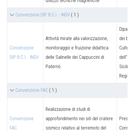
utilizzo tecniche magnetiche
Convenzione DIP. B.C.I. - INGV
( 1 )
Dipar
Attività mirate alla valorizzazione,
dei be
Convenzione
monitoraggio e fruizione didattica
Cultur
DIP. B.C.I. - INGV
delle Salinelle dei Cappuccini di
dell''I
Paternò
Sicili
Region
Convenzione FAC
( 1 )
Realizzazione di studi di
Convenzione
approfondimento nei siti del cratere
Presi
FAC
sismico relativo al terremoto del
Consig