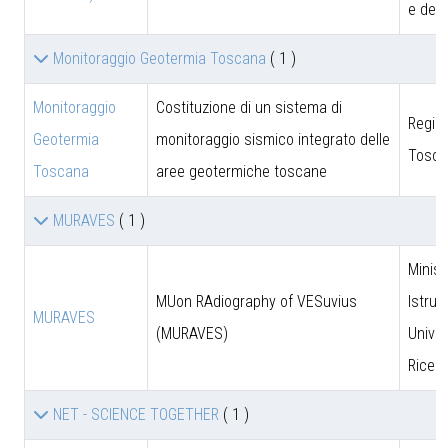
e dell
Monitoraggio Geotermia Toscana
( 1 )
Monitoraggio
Costituzione di un sistema di
Regio
Geotermia
monitoraggio sismico integrato delle
Tosca
Toscana
aree geotermiche toscane
MURAVES
( 1 )
Minist
MUon RAdiography of VESuvius
Istruz
MURAVES
(MURAVES)
Univer
Ricer
NET - SCIENCE TOGETHER
( 1 )