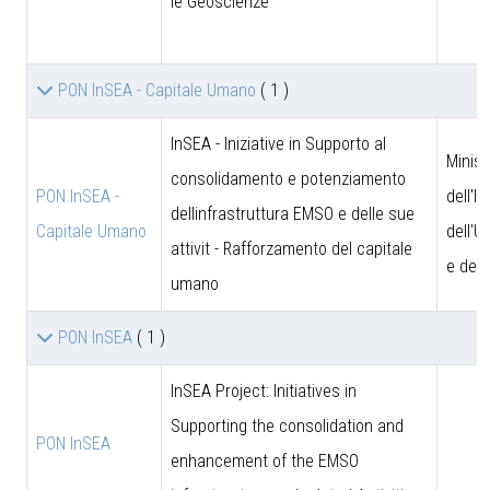
le Geoscienze
PON InSEA - Capitale Umano
( 1 )
InSEA - Iniziative in Supporto al
Minist
consolidamento e potenziamento
PON InSEA -
dell'I
dellinfrastruttura EMSO e delle sue
Capitale Umano
dell'U
attivit - Rafforzamento del capitale
e dell
umano
PON InSEA
( 1 )
InSEA Project: Initiatives in
Supporting the consolidation and
PON InSEA
enhancement of the EMSO