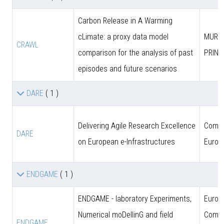
Carbon Release in A Warming
cLimate: a proxy data model
MUR (
CRAWL
comparison for the analysis of past
PRIN)
episodes and future scenarios
DARE
( 1 )
Delivering Agile Research Excellence
Comun
DARE
on European e-Infrastructures
Europ
ENDGAME
( 1 )
ENDGAME - laboratory Experiments,
Europ
Numerical moDellinG and field
Commi
ENDGAME