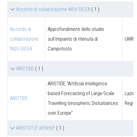
Accordo di collaborazione INGV-DICEA
( 1 )
Accordo di
Approfondimenti dello studio
collaborazione
sull'impianto di ritenuta di
UNIRM
INGV-DICEA
Campotosto
ARISTIDE
( 1 )
ARISTIDE “Artificial Intelligence
based Forecasting of Large-Scale
Lazio 
ARISTIDE
Travelling Ionospheric Disturbances
Regio
over Europe”
ARISTOTLE eENHSP
( 1 )