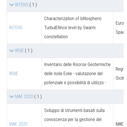
INTENS
( 1 )
Characterization of IoNospheric
Europ
INTENS
TurbulENnce level by Swarm
Space
constellation
IRGIE
( 1 )
Inventario delle Risorse Geotermiche
Regio
IRGIE
delle Isole Eolie - valutazione del
Sicili
potenziale e possibilità di utilizzo -
MAE 2020
( 1 )
Sviluppo di strumenti basati sulla
conoscenza per la gestione del
MAE 2020
MAE