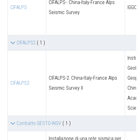
CIFALPS-: China-Italy-France Alps
CIFALPS
IGGCA
Seismic Survey
CIFALPS2
( 1 )
Instit
Geolo
CIFALPS-2: China-Italy-France Alps
Geoph
CIFALPS2
Seismic Survey II
Chine
Acade
Scien
Contratto GESTO-INGV
( 1 )
Installazione di una rete sismica per