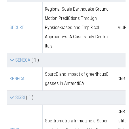
Regional-Scale Earthquake Ground
Motion PrediCtions ThroUgh
SECURE
Pyhsics-based and EmpiRical
MIUR
ApproachEs: A Case study Central
Italy
SENECA
( 1 )
SourcE and impact of greeNhousE
SENECA
CNR
gasses in AntarctiCA
SISSI
( 1 )
CNR - 
Spettrometro a Immagine a Super-
Istitut