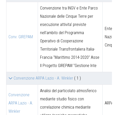
Convenzione tra INGV e Ente Parco
Nazionale delle Cinque Terre per
esecuzione attivita' previste
Ente 
nell'ambito del Programma
Conv. GIREPAM
Nazion
Operativo di Cooperazione
Cinqu
Territoriale Transfrontaliera Italia-
Francia "Marittimo 2014-2020" Asse
II Progetto GIREPAM "Gestione Inte
Convenzione ARPA Lazio - A. Winkler
( 1 )
Analisi del particolato atmosferico
Convenzione
mediante studio fisico con
ARPA Lazio - A.
ARPA 
correlazione chimica mediante
Winkler