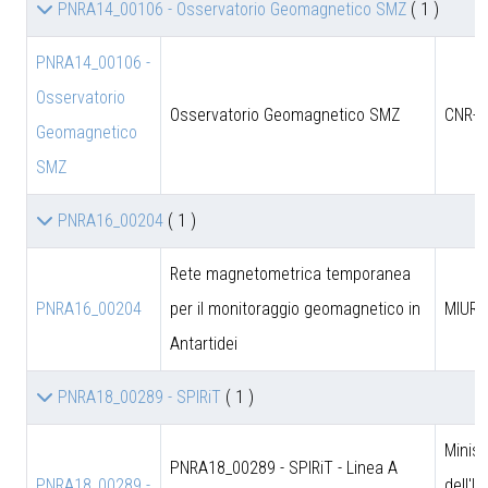
PNRA14_00106 - Osservatorio Geomagnetico SMZ
( 1 )
PNRA14_00106 -
Osservatorio
Osservatorio Geomagnetico SMZ
CNR-D
Geomagnetico
SMZ
PNRA16_00204
( 1 )
Rete magnetometrica temporanea
PNRA16_00204
per il monitoraggio geomagnetico in
MIUR
Antartidei
PNRA18_00289 - SPIRiT
( 1 )
Minist
PNRA18_00289 - SPIRiT - Linea A
PNRA18_00289 -
dell'I