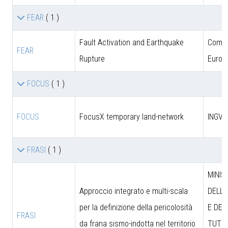
FEAR
( 1 )
Fault Activation and Earthquake
Comun
FEAR
Rupture
Europ
FOCUS
( 1 )
FOCUS
FocusX temporary land-network
INGV
FRASI
( 1 )
MINIS
Approccio integrato e multi-scala
DELL’
per la definizione della pericolosità
E DEL
FRASI
da frana sismo-indotta nel territorio
TUTEL