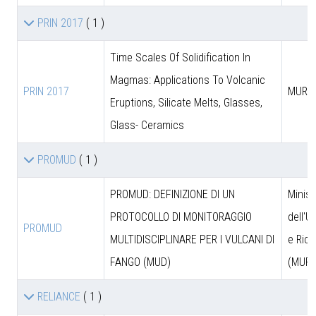
PRIN 2017
( 1 )
Time Scales Of Solidification In
Magmas: Applications To Volcanic
PRIN 2017
MUR
Eruptions, Silicate Melts, Glasses,
Glass- Ceramics
PROMUD
( 1 )
PROMUD: DEFINIZIONE DI UN
Minist
PROTOCOLLO DI MONITORAGGIO
dell'U
PROMUD
MULTIDISCIPLINARE PER I VULCANI DI
e Rice
FANGO (MUD)
(MUR)
RELIANCE
( 1 )