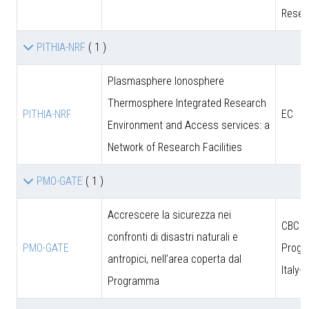
Resea
PITHIA-NRF
( 1 )
Plasmasphere Ionosphere
Thermosphere Integrated Research
PITHIA-NRF
EC
Environment and Access services: a
Network of Research Facilities
PMO-GATE
( 1 )
Accrescere la sicurezza nei
CBC
confronti di disastri naturali e
PMO-GATE
Prog
antropici, nell’area coperta dal
Italy-
Programma