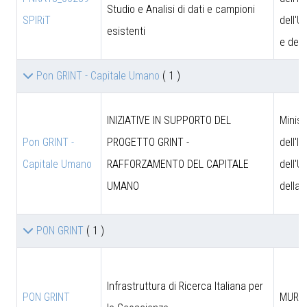
Studio e Analisi di dati e campioni
SPIRiT
dell'U
esistenti
e dell
Pon GRINT - Capitale Umano
( 1 )
INIZIATIVE IN SUPPORTO DEL
Minist
Pon GRINT -
PROGETTO GRINT -
dell'I
Capitale Umano
RAFFORZAMENTO DEL CAPITALE
dell'U
UMANO
della 
PON GRINT
( 1 )
Infrastruttura di Ricerca Italiana per
PON GRINT
MUR