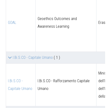
Geoethics Outcomes and
GOAL
Eras
Awareness Learning
I.Bi.S.CO - Capitale Umano
( 1 )
Minist
I.Bi.S.CO -
I.Bi.S.CO - Rafforzamento Capitale
dell'I
Capitale Umano
Umano
dell'U
della 