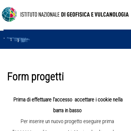
Progetti
Progetti Dipartimentali
Ambiente
Amused
Macmap
Tropomag
Terremoti
Further
Muse
Vulcani
First
Impact
Love-cf
Uno
Form progetti
Prima di effettuare l'accesso accettare i cookie nella
barra in basso
Per inserire un nuovo progetto eseguire prima