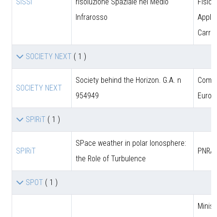
SISSI
risoluzione Spaziale nel Medio
Fisica
Infrarosso
Applic
Carrar
SOCIETY NEXT
( 1 )
Society behind the Horizon. G.A. n
Comun
SOCIETY NEXT
954949
Europ
SPIRiT
( 1 )
SPace weather in polar Ionosphere:
SPIRiT
PNRA
the Role of Turbulence
SPOT
( 1 )
Minist