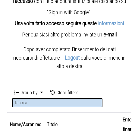
l'
accesso
con il tuo account istituzionale cliccando su
"Sign in with Google"
.
Una volta fatto accesso seguire queste
informazioni
Per qualsiasi altro problema inviate un
e-mail
Dopo aver completato l'inserimento dei dati
ricordarsi di effettuare il
Logout
dalla voce di menu in
alto a destra
Group by
Clear filters
Ente
Nome/Acronimo
Titolo
finanz