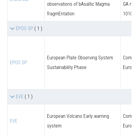
observations of bAsaltic Magma
GA n.
fragmEntation
10102
EPOS SP
( 1 )
European Plate Observing System
Comun
EPOS SP
Sustainability Phase
Europ
EVE
( 1 )
European Volcano Early warning
Comun
EVE
system
Europ