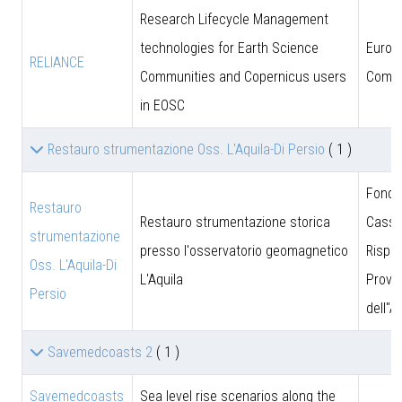
Research Lifecycle Management
technologies for Earth Science
Europ
RELIANCE
Communities and Copernicus users
Commi
in EOSC
Restauro strumentazione Oss. L'Aquila-Di Persio
( 1 )
Fonda
Restauro
Restauro strumentazione storica
Cassa
strumentazione
presso l'osservatorio geomagnetico
Rispar
Oss. L'Aquila-Di
L'Aquila
Provin
Persio
dell''A
Savemedcoasts 2
( 1 )
Savemedcoasts
Sea level rise scenarios along the