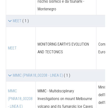
rischio sismico e da tsunami -
Montenegro
MEET
( 1 )
MONITORING EARTH'S EVOLUTION
Comun
MEET
AND TECTONICS
Europ
MIMIC (PNRA18_00208 - LINEA E)
( 1 )
Minist
MIMIC
MIMIC - Multidisciplinary
dell'I
(PNRA18_00208
Investigations on mount Melbourne
dell'U
- LINEA E)
volcano and its fumarolic Ice Caves