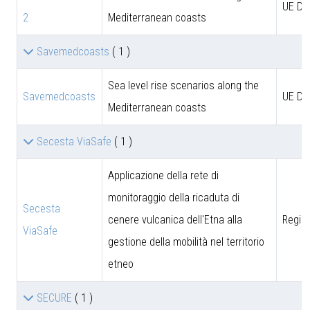
UE D
2
Mediterranean coasts
Savemedcoasts
( 1 )
Sea level rise scenarios along the
Savemedcoasts
UE D
Mediterranean coasts
Secesta ViaSafe
( 1 )
Applicazione della rete di
monitoraggio della ricaduta di
Secesta
cenere vulcanica dell'Etna alla
Region
ViaSafe
gestione della mobilità nel territorio
etneo
SECURE
( 1 )