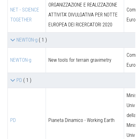
ORGANIZZAZIONE E REALIZZAZIONE
NET - SCIENCE
Comun
ATTIVITA' DIVULGATIVA PER NOTTE
TOGETHER
Europ
EUROPEA DEI RICERCATORI 2020
NEWTON-g
( 1 )
Comun
NEWTON-g
New tools for terrain gravimetry
Europ
PD
( 1 )
Minist
Univer
della 
PD
Pianeta Dinamico - Working Earth
Minist
Univer