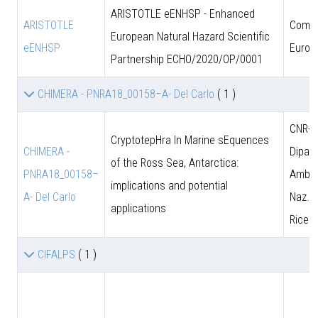
ARISTOTLE eENHSP - Enhanced
ARISTOTLE
Comun
European Natural Hazard Scientific
eENHSP
Europ
Partnership ECHO/2020/OP/0001
CHIMERA - PNRA18_00158–A- Del Carlo
( 1 )
CNR-D
CryptotepHra In Marine sEquences
CHIMERA -
Dipart
of the Ross Sea, Antarctica:
PNRA18_00158–
Amb. 
implications and potential
A- Del Carlo
Naz. d
applications
Ricer
CIFALPS
( 1 )