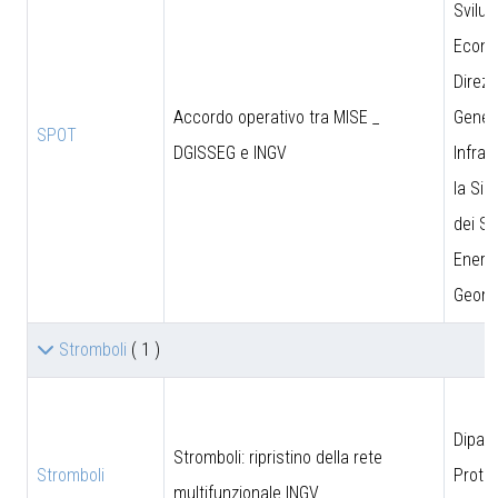
Svilu
Econo
Direzi
Accordo operativo tra MISE _
Genera
SPOT
DGISSEG e INGV
Infras
la Sic
dei Si
Energe
Geomi
Stromboli
( 1 )
Dipar
Stromboli: ripristino della rete
Stromboli
Prote
multifunzionale INGV