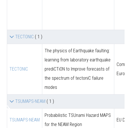
TECTONIC
( 1 )
The physics of Earthquake faulting:
learning from laboratory earthquake
Comun
TECTONIC
prediCTiON to Improve forecasts of
Europ
the spectrum of tectoniC failure
modes
TSUMAPS-NEAM
( 1 )
♿
Probabilistic TSUnami Hazard MAPS
TSUMAPS-NEAM
EU DG
for the NEAM Region