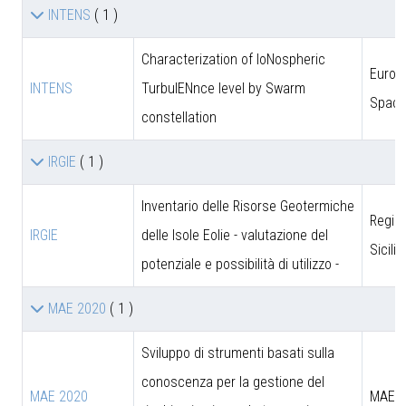
INTENS
( 1 )
Characterization of IoNospheric
Europ
INTENS
TurbulENnce level by Swarm
Space
constellation
IRGIE
( 1 )
Inventario delle Risorse Geotermiche
Regio
IRGIE
delle Isole Eolie - valutazione del
Sicili
potenziale e possibilità di utilizzo -
MAE 2020
( 1 )
Sviluppo di strumenti basati sulla
conoscenza per la gestione del
MAE 2020
MAE