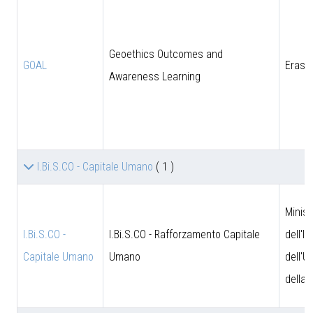
Geoethics Outcomes and
GOAL
Eras
Awareness Learning
I.Bi.S.CO - Capitale Umano
( 1 )
Minist
I.Bi.S.CO -
I.Bi.S.CO - Rafforzamento Capitale
dell'I
Capitale Umano
Umano
dell'U
della 