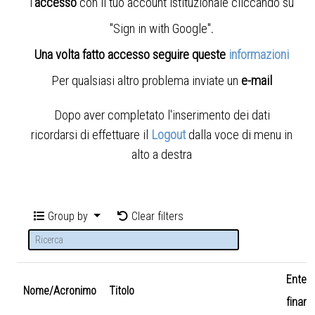
l'
accesso
con il tuo account istituzionale cliccando su
"Sign in with Google"
.
Una volta fatto accesso seguire queste
informazioni
Per qualsiasi altro problema inviate un
e-mail
Dopo aver completato l'inserimento dei dati
ricordarsi di effettuare il
Logout
dalla voce di menu in
alto a destra
Group by
Clear filters
Ente
Nome/Acronimo
Titolo
finanz