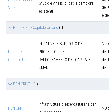
Studio e Analisi di dati e campioni
SPIRiT
dell'U
esistenti
e dell
Pon GRINT - Capitale Umano
( 1 )
INIZIATIVE IN SUPPORTO DEL
Minist
Pon GRINT -
PROGETTO GRINT -
dell'I
Capitale Umano
RAFFORZAMENTO DEL CAPITALE
dell'U
UMANO
della 
PON GRINT
( 1 )
Infrastruttura di Ricerca Italiana per
PON GRINT
MUR