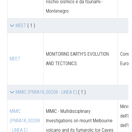
rischio sismico e da tsunami -
Montenegro
MEET
( 1 )
MONITORING EARTH'S EVOLUTION
Comun
MEET
AND TECTONICS
Europ
MIMIC (PNRA18_00208 - LINEA E)
( 1 )
Minist
MIMIC
MIMIC - Multidisciplinary
dell'I
(PNRA18_00208
Investigations on mount Melbourne
dell'U
- LINEA E)
volcano and its fumarolic Ice Caves