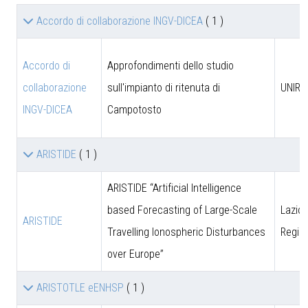
Accordo di collaborazione INGV-DICEA
( 1 )
Accordo di
Approfondimenti dello studio
collaborazione
sull'impianto di ritenuta di
UNIRM
INGV-DICEA
Campotosto
ARISTIDE
( 1 )
ARISTIDE “Artificial Intelligence
based Forecasting of Large-Scale
Lazio 
ARISTIDE
Travelling Ionospheric Disturbances
Regio
over Europe”
ARISTOTLE eENHSP
( 1 )