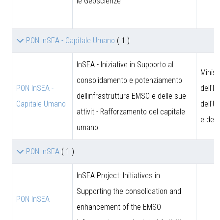
le Geoscienze
PON InSEA - Capitale Umano
( 1 )
InSEA - Iniziative in Supporto al
Minist
consolidamento e potenziamento
PON InSEA -
dell'I
dellinfrastruttura EMSO e delle sue
Capitale Umano
dell'U
attivit - Rafforzamento del capitale
e dell
umano
PON InSEA
( 1 )
InSEA Project: Initiatives in
Supporting the consolidation and
PON InSEA
enhancement of the EMSO