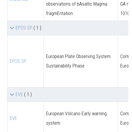
observations of bAsaltic Magma
GA n.
fragmEntation
10102
EPOS SP
( 1 )
European Plate Observing System
Comun
EPOS SP
Sustainability Phase
Europ
EVE
( 1 )
European Volcano Early warning
Comun
EVE
system
Europ