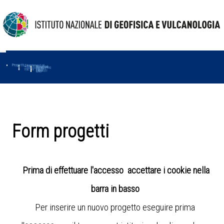
Progetti
Progetti Dipartimentali
Ambiente
Amused
Macmap
Tropomag
Terremoti
Further
Muse
Vulcani
First
Impact
Love-cf
Uno
Form progetti
Prima di effettuare l'accesso accettare i cookie nella
barra in basso
Per inserire un nuovo progetto eseguire prima