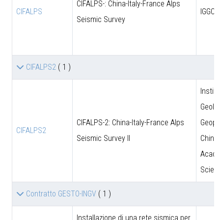
CIFALPS-: China-Italy-France Alps
CIFALPS
IGGCA
Seismic Survey
CIFALPS2
( 1 )
Instit
Geolo
CIFALPS-2: China-Italy-France Alps
Geoph
CIFALPS2
Seismic Survey II
Chine
Acade
Scien
Contratto GESTO-INGV
( 1 )
Installazione di una rete sismica per