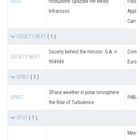
SISSI
risoluzione Spaziale nel Medio
Fisica
Infrarosso
Applic
Carrar
SOCIETY NEXT
( 1 )
Society behind the Horizon. G.A. n
Comun
SOCIETY NEXT
954949
Europ
SPIRiT
( 1 )
SPace weather in polar Ionosphere:
SPIRiT
PNRA
the Role of Turbulence
SPOT
( 1 )
Minist