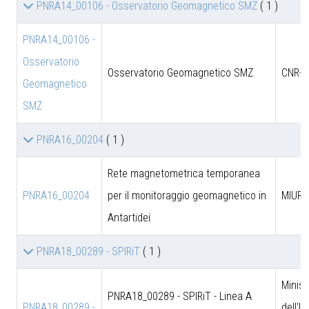
PNRA14_00106 - Osservatorio Geomagnetico SMZ
( 1 )
PNRA14_00106 -
Osservatorio
Osservatorio Geomagnetico SMZ
CNR-D
Geomagnetico
SMZ
PNRA16_00204
( 1 )
Rete magnetometrica temporanea
PNRA16_00204
per il monitoraggio geomagnetico in
MIUR
Antartidei
PNRA18_00289 - SPIRiT
( 1 )
Minist
PNRA18_00289 - SPIRiT - Linea A
PNRA18_00289 -
dell'I