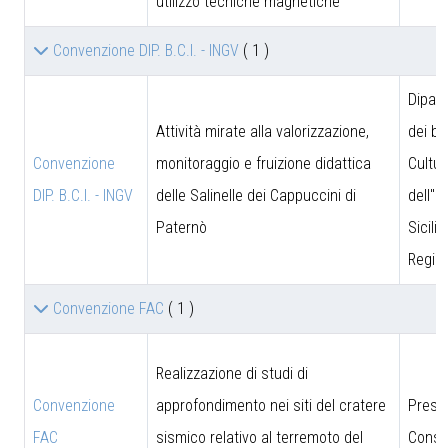
utilizzo tecniche magnetiche
Convenzione DIP. B.C.I. - INGV
( 1 )
Dipar
Attività mirate alla valorizzazione,
dei be
Convenzione
monitoraggio e fruizione didattica
Cultur
DIP. B.C.I. - INGV
delle Salinelle dei Cappuccini di
dell''I
Paternò
Sicili
Region
Convenzione FAC
( 1 )
Realizzazione di studi di
Convenzione
approfondimento nei siti del cratere
Presi
FAC
sismico relativo al terremoto del
Consig