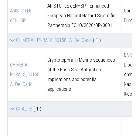
ARISTOTLE eENHSP - Enhanced
ARISTOTLE
Comun
European Natural Hazard Scientific
eENHSP
Europ
Partnership ECHO/2020/OP/0001
CHIMERA - PNRA18_00158–A- Del Carlo
( 1 )
CNR-D
CryptotepHra In Marine sEquences
CHIMERA -
Dipart
of the Ross Sea, Antarctica:
PNRA18_00158–
Amb. 
implications and potential
A- Del Carlo
Naz. d
applications
Ricer
CIFALPS
( 1 )