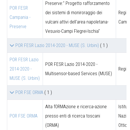
Preserve:" Progetto rafforzamento
POR FESR
dei sistemi di moniroraggio dei
Regio
Campania -
vulcani attivi dell'area napoletana-
Campa
Preserve
Vesuvio-Campi Flegrei-Ischia"
POR FESR Lazio 2014-2020 - MUSE (S. Urbini)
( 1 )
POR FESR Lazio
POR FESR Lazio 2014-2020 -
2014-2020 -
Regio
Multisensor-based Services (MUSE)
MUSE (S. Urbini)
POR FSE ORMA
( 1 )
Alta fORMAzione e ricerca-azione
Istitut
POR FSE ORMA
presso enti di ricerca toscani
Nazion
(ORMA)
Ottica