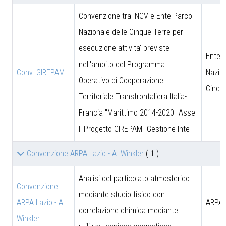
Convenzione tra INGV e Ente Parco
Nazionale delle Cinque Terre per
esecuzione attivita' previste
Ente 
nell'ambito del Programma
Conv. GIREPAM
Nazion
Operativo di Cooperazione
Cinqu
Territoriale Transfrontaliera Italia-
Francia "Marittimo 2014-2020" Asse
II Progetto GIREPAM "Gestione Inte
Convenzione ARPA Lazio - A. Winkler
( 1 )
Analisi del particolato atmosferico
Convenzione
mediante studio fisico con
ARPA Lazio - A.
ARPA 
correlazione chimica mediante
Winkler