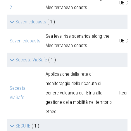
UE D
2
Mediterranean coasts
Savemedcoasts
( 1 )
Sea level rise scenarios along the
Savemedcoasts
UE D
Mediterranean coasts
Secesta ViaSafe
( 1 )
Applicazione della rete di
monitoraggio della ricaduta di
Secesta
cenere vulcanica dell'Etna alla
Region
ViaSafe
gestione della mobilità nel territorio
etneo
SECURE
( 1 )