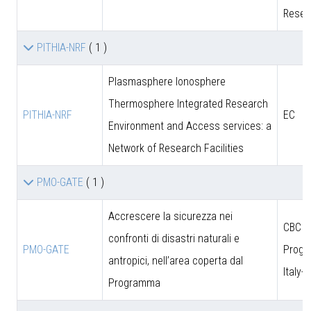
Resea
PITHIA-NRF
( 1 )
Plasmasphere Ionosphere
Thermosphere Integrated Research
PITHIA-NRF
EC
Environment and Access services: a
Network of Research Facilities
PMO-GATE
( 1 )
Accrescere la sicurezza nei
CBC
confronti di disastri naturali e
PMO-GATE
Prog
antropici, nell’area coperta dal
Italy-
Programma