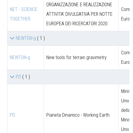
ORGANIZZAZIONE E REALIZZAZIONE
NET - SCIENCE
Comun
ATTIVITA' DIVULGATIVA PER NOTTE
TOGETHER
Europ
EUROPEA DEI RICERCATORI 2020
NEWTON-g
( 1 )
Comun
NEWTON-g
New tools for terrain gravimetry
Europ
PD
( 1 )
Minist
Univer
della 
PD
Pianeta Dinamico - Working Earth
Minist
Univer