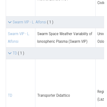
Civile
Swarm VIP - L. Alfonsi
( 1 )
Swarm VIP - L.
Swarm Space Weather Variability of
Univer
Alfonsi
Ionospheric Plasma (Swarm VIP)
Oslo
TD
( 1 )
Regio
TD
Transporter Didattico
(Lazio