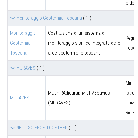
e dell
Monitoraggio Geotermia Toscana
( 1 )
Monitoraggio
Costituzione di un sistema di
Regio
Geotermia
monitoraggio sismico integrato delle
Tosca
Toscana
aree geotermiche toscane
MURAVES
( 1 )
Minist
MUon RAdiography of VESuvius
Istruz
MURAVES
(MURAVES)
Univer
Ricer
NET - SCIENCE TOGETHER
( 1 )