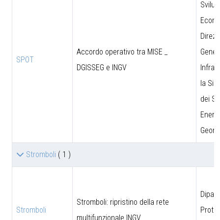
Svilu
Econo
Direzi
Accordo operativo tra MISE _
Genera
SPOT
DGISSEG e INGV
Infras
la Sic
dei Si
Energe
Geomi
Stromboli
( 1 )
Dipar
Stromboli: ripristino della rete
Stromboli
Prote
multifunzionale INGV