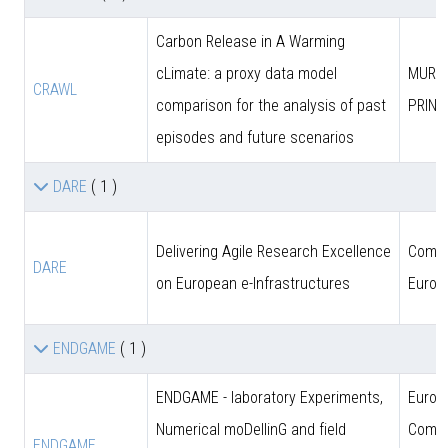
Carbon Release in A Warming
cLimate: a proxy data model
MUR (
CRAWL
comparison for the analysis of past
PRIN)
episodes and future scenarios
DARE
( 1 )
Delivering Agile Research Excellence
Comun
DARE
on European e-Infrastructures
Europ
ENDGAME
( 1 )
ENDGAME - laboratory Experiments,
Europ
Numerical moDellinG and field
Commi
ENDGAME