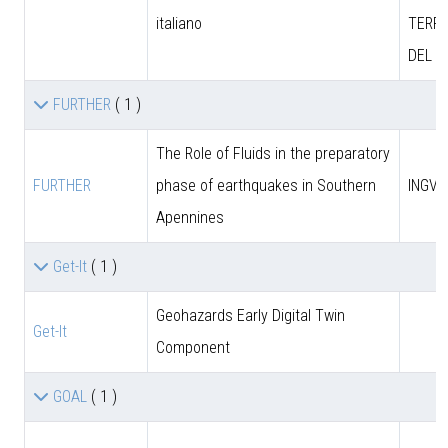
italiano
TERRI
DEL M
FURTHER
( 1 )
The Role of Fluids in the preparatory
FURTHER
phase of earthquakes in Southern
INGV
Apennines
Get-It
( 1 )
Geohazards Early Digital Twin
Get-It
Component
GOAL
( 1 )