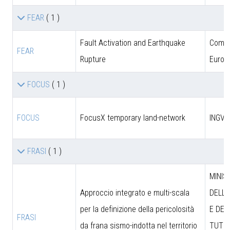
FEAR
( 1 )
Fault Activation and Earthquake
Comun
FEAR
Rupture
Europ
FOCUS
( 1 )
FOCUS
FocusX temporary land-network
INGV
FRASI
( 1 )
MINIS
Approccio integrato e multi-scala
DELL’
per la definizione della pericolosità
E DEL
FRASI
da frana sismo-indotta nel territorio
TUTEL