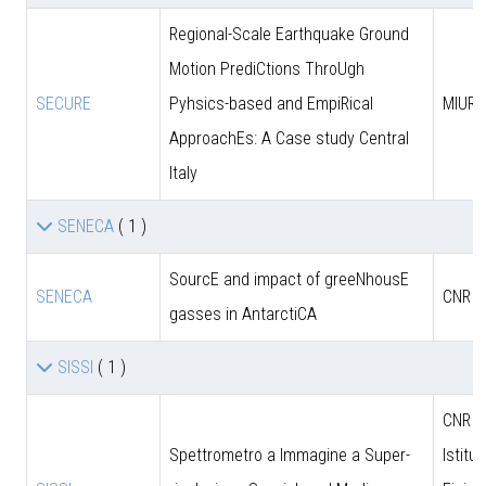
Regional-Scale Earthquake Ground
Motion PrediCtions ThroUgh
SECURE
Pyhsics-based and EmpiRical
MIUR
ApproachEs: A Case study Central
Italy
SENECA
( 1 )
SourcE and impact of greeNhousE
SENECA
CNR
gasses in AntarctiCA
SISSI
( 1 )
CNR - 
Spettrometro a Immagine a Super-
Istitut