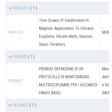
PRIN 2017
( 1 )
Time Scales Of Solidification In
Magmas: Applications To Volcanic
PRIN 2017
MUR
Eruptions, Silicate Melts, Glasses,
Glass- Ceramics
PROMUD
( 1 )
PROMUD: DEFINIZIONE DI UN
Minist
PROTOCOLLO DI MONITORAGGIO
dell'U
PROMUD
MULTIDISCIPLINARE PER I VULCANI DI
e Rice
FANGO (MUD)
(MUR)
RELIANCE
( 1 )