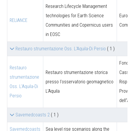
Research Lifecycle Management
technologies for Earth Science
Europ
RELIANCE
Communities and Copernicus users
Commi
in EOSC
Restauro strumentazione Oss. L'Aquila-Di Persio
( 1 )
Fonda
Restauro
Restauro strumentazione storica
Cassa
strumentazione
presso l'osservatorio geomagnetico
Rispar
Oss. L'Aquila-Di
L'Aquila
Provin
Persio
dell''A
Savemedcoasts 2
( 1 )
Savemedcoasts
Sea level rise scenarios along the