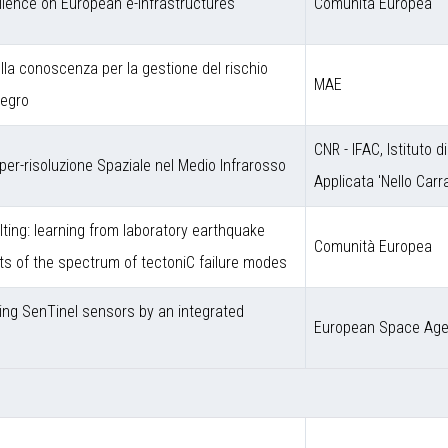
llence on European e-Infrastructures
Comunità Europea
ulla conoscenza per la gestione del rischio
MAE
negro
CNR - IFAC, Istituto d
er-risoluzione Spaziale nel Medio Infrarosso
Applicata 'Nello Carra
ting: learning from laboratory earthquake
Comunità Europea
ts of the spectrum of tectoniC failure modes
sing SenTinel sensors by an integrated
European Space Ag