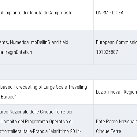
ull'impianto di ritenuta di Campotosto
UNIRM - DICEA
nts, Numerical moDellinG and field
European Commission
ma fragmEntation
101025887
ce based Forecasting of Large-Scale Travelling
Lazio Innova - Regio
 Europe”
arco Nazionale delle Cinque Terre per
nell'ambito del Programma Operativo di
Ente Parco Nazionale
frontaliera Italia-Francia "Marittimo 2014-
Cinque Terre