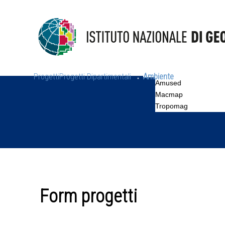
Progetti
Progetti Dipartimentali
Ambiente
Amused
Macmap
Tropomag
Form progetti