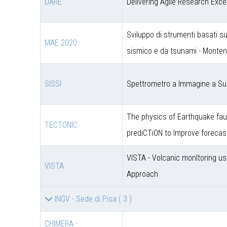
DARE
Delivering Agile Research Exce
Sviluppo di strumenti basati s
MAE 2020
sismico e da tsunami - Monte
SISSI
Spettrometro a Immagine a Sup
The physics of Earthquake faul
TECTONIC
prediCTiON to Improve forecas
VISTA - Volcanic monItoring u
VISTA
Approach
INGV - Sede di Pisa
( 3 )
CHIMERA -