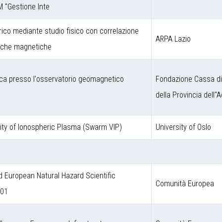
M "Gestione Inte
rico mediante studio fisico con correlazione
ARPA Lazio
niche magnetiche
ca presso l'osservatorio geomagnetico
Fondazione Cassa di
della Provincia dell''A
ity of Ionospheric Plasma (Swarm VIP)
University of Oslo
European Natural Hazard Scientific
Comunità Europea
001