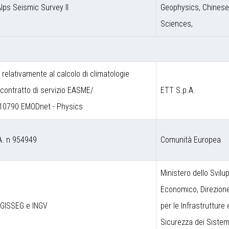
Alps Seismic Survey II
Geophysics, Chines
Sciences,
a relativamente al calcolo di climatologie
contratto di servizio EASME/
ETT S.p.A.
10790 EMODnet - Physics
A. n 954949
Comunità Europea
Ministero dello Svilu
Economico, Direzion
DGISSEG e INGV
per le Infrastrutture 
Sicurezza dei Sistem