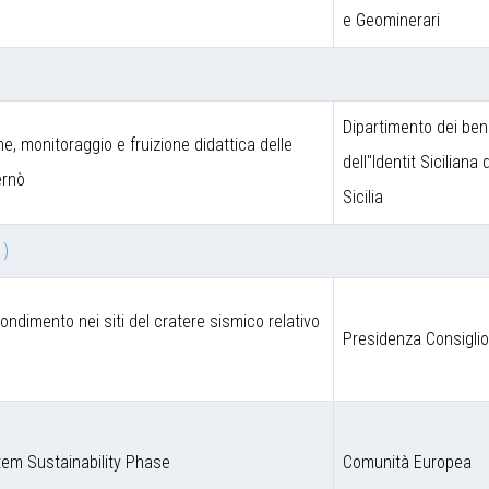
e Geominerari
Dipartimento dei beni
one, monitoraggio e fruizione didattica delle
dell''Identit Siciliana
ernò
Sicilia
 )
fondimento nei siti del cratere sismico relativo
Presidenza Consigli
em Sustainability Phase
Comunità Europea