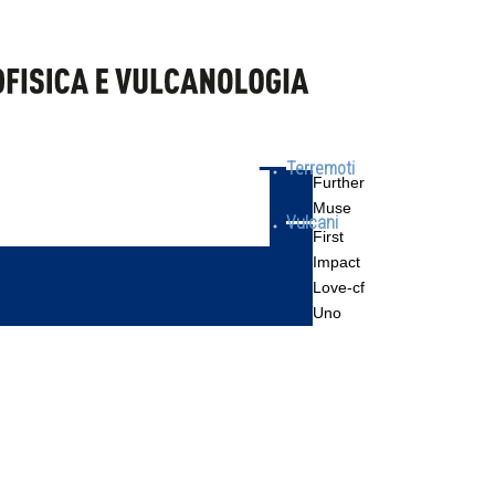
Terremoti
Further
Muse
Vulcani
First
Impact
Love-cf
Uno