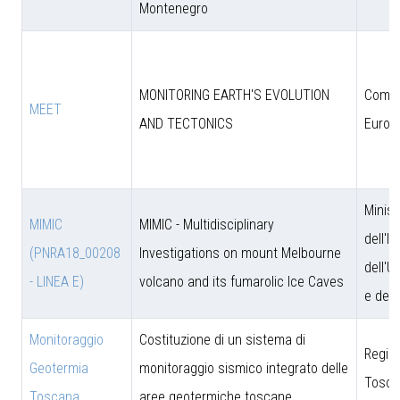
Montenegro
MONITORING EARTH'S EVOLUTION
Comun
MEET
AND TECTONICS
Europ
Minist
MIMIC
MIMIC - Multidisciplinary
dell'I
(PNRA18_00208
Investigations on mount Melbourne
dell'U
- LINEA E)
volcano and its fumarolic Ice Caves
e dell
Monitoraggio
Costituzione di un sistema di
Regio
Geotermia
monitoraggio sismico integrato delle
Tosca
Toscana
aree geotermiche toscane