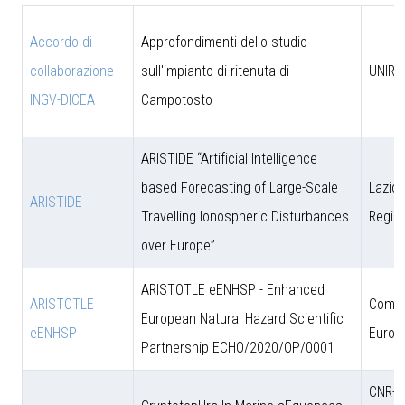
Accordo di
Approfondimenti dello studio
collaborazione
sull'impianto di ritenuta di
UNIRM
INGV-DICEA
Campotosto
ARISTIDE “Artificial Intelligence
based Forecasting of Large-Scale
Lazio 
ARISTIDE
Travelling Ionospheric Disturbances
Regio
over Europe”
ARISTOTLE eENHSP - Enhanced
ARISTOTLE
Comun
European Natural Hazard Scientific
eENHSP
Europ
Partnership ECHO/2020/OP/0001
CNR-D