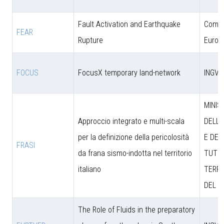
Fault Activation and Earthquake
Comun
FEAR
Rupture
Europ
FOCUS
FocusX temporary land-network
INGV
MINIS
Approccio integrato e multi-scala
DELL’
per la definizione della pericolosità
E DEL
FRASI
da frana sismo-indotta nel territorio
TUTEL
italiano
TERRI
DEL M
The Role of Fluids in the preparatory