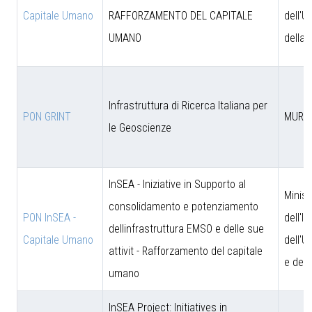
Capitale Umano
RAFFORZAMENTO DEL CAPITALE
dell'U
UMANO
della 
Infrastruttura di Ricerca Italiana per
PON GRINT
MUR
le Geoscienze
InSEA - Iniziative in Supporto al
Minist
consolidamento e potenziamento
PON InSEA -
dell'I
dellinfrastruttura EMSO e delle sue
Capitale Umano
dell'U
attivit - Rafforzamento del capitale
e dell
umano
InSEA Project: Initiatives in