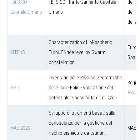
I.Bi.S.CO -
I.Bi.S.CO - Rafforzamento Capitale
dell'I
Capitale Umano
Umano
dell'U
della 
Characterization of IoNospheric
Europ
INTENS
TurbulENnce level by Swarm
Space
constellation
Inventario delle Risorse Geotermiche
Regio
IRGIE
delle Isole Eolie - valutazione del
Sicili
potenziale e possibilità di utilizzo -
Sviluppo di strumenti basati sulla
conoscenza per la gestione del
MAE 2020
MAE
rischio sismico e da tsunami -