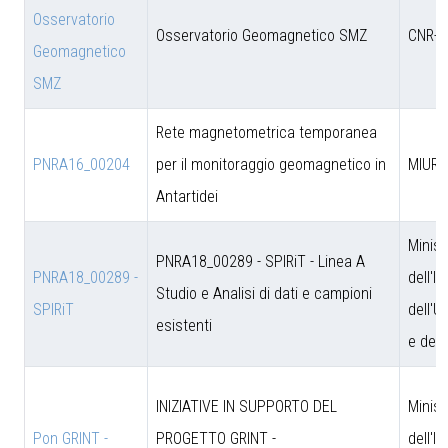
Osservatorio
Osservatorio Geomagnetico SMZ
CNR-D
Geomagnetico
SMZ
Rete magnetometrica temporanea
PNRA16_00204
per il monitoraggio geomagnetico in
MIUR
Antartidei
Minist
PNRA18_00289 - SPIRiT - Linea A
PNRA18_00289 -
dell'I
Studio e Analisi di dati e campioni
SPIRiT
dell'U
esistenti
e dell
INIZIATIVE IN SUPPORTO DEL
Minist
Pon GRINT -
PROGETTO GRINT -
dell'I