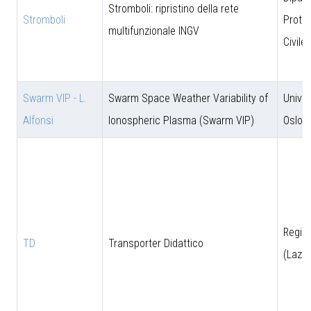
Stromboli: ripristino della rete
Stromboli
Prote
multifunzionale INGV
Civile
Swarm VIP - L.
Swarm Space Weather Variability of
Univer
Alfonsi
Ionospheric Plasma (Swarm VIP)
Oslo
Regio
TD
Transporter Didattico
(Lazio