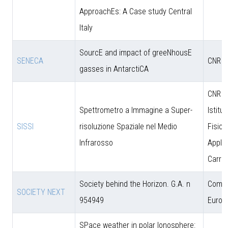
ApproachEs: A Case study Central
Italy
SourcE and impact of greeNhousE
SENECA
CNR
gasses in AntarctiCA
CNR - 
Spettrometro a Immagine a Super-
Istitut
SISSI
risoluzione Spaziale nel Medio
Fisica
Infrarosso
Applic
Carrar
Society behind the Horizon. G.A. n
Comun
SOCIETY NEXT
954949
Europ
SPace weather in polar Ionosphere: