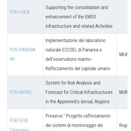
Supporting the consolidation and
PON InSEA
enhancement of the EMSO
infrastructure and related Activities
Implementazione del laboratorio
PON IPANEMA
naturale ECCSEL di Panarea e
MIUR -
HR
dell'osservatorio marino -
Rafforzamento del capitale umano
System for Risk Analysis and
PON RAFAEL
Forecast for Critical Infrastructures
MUR
in the AppenninEs dorsaL Regions
Preserve:" Progetto rafforzamento
POR FESR
dei sistemi di moniroraggio dei
Regio
Campania -