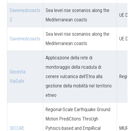
Savemedcoasts
Sea level rise scenarios along the
UE D
2
Mediterranean coasts
Sea level rise scenarios along the
Savemedcoasts
UE D
Mediterranean coasts
Applicazione della rete di
monitoraggio della ricaduta di
Secesta
cenere vulcanica dell'Etna alla
Region
ViaSafe
gestione della mobilità nel territorio
etneo
Regional-Scale Earthquake Ground
Motion PrediCtions ThroUgh
SECURE
Pyhsics-based and EmpiRical
MIUR