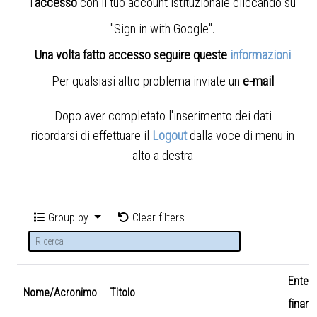
l'
accesso
con il tuo account istituzionale cliccando su
"Sign in with Google"
.
Una volta fatto accesso seguire queste
informazioni
Per qualsiasi altro problema inviate un
e-mail
Dopo aver completato l'inserimento dei dati
ricordarsi di effettuare il
Logout
dalla voce di menu in
alto a destra
Group by
Clear filters
Ente
Nome/Acronimo
Titolo
finanz