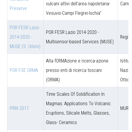
vulcani attivi dell'area napoletana-
Campa
Preserve
Vesuvio-Campi Flegrei-Ischia"
POR FESR Lazio
POR FESR Lazio 2014-2020 -
2014-2020 -
Regio
Multisensor-based Services (MUSE)
MUSE (S. Urbini)
Alta fORMAzione e ricerca-azione
Istitut
POR FSE ORMA
presso enti di ricerca toscani
Nazion
(ORMA)
Ottica
Time Scales Of Solidification In
Magmas: Applications To Volcanic
PRIN 2017
MUR
Eruptions, Silicate Melts, Glasses,
Glass- Ceramics