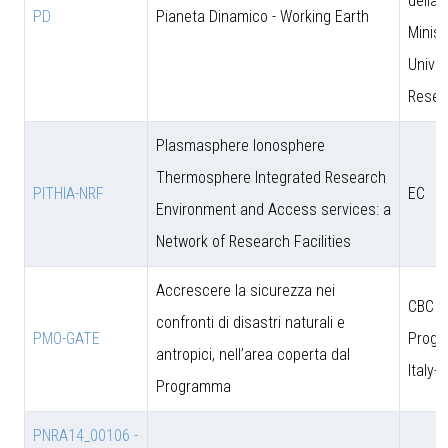
della 
PD
Pianeta Dinamico - Working Earth
Minist
Univer
Resea
Plasmasphere Ionosphere
Thermosphere Integrated Research
PITHIA-NRF
EC
Environment and Access services: a
Network of Research Facilities
Accrescere la sicurezza nei
CBC
confronti di disastri naturali e
PMO-GATE
Prog
antropici, nell’area coperta dal
Italy-
Programma
PNRA14_00106 -