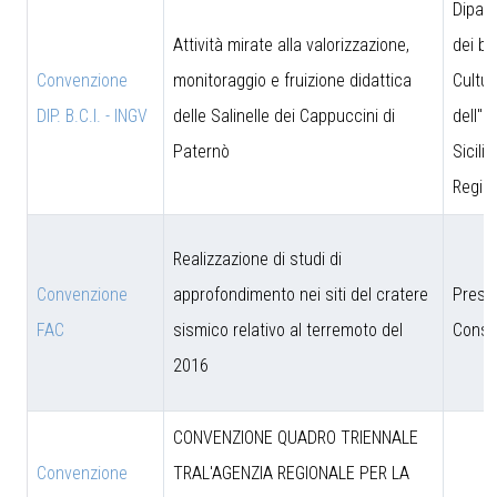
Dipar
Attività mirate alla valorizzazione,
dei be
Convenzione
monitoraggio e fruizione didattica
Cultur
DIP. B.C.I. - INGV
delle Salinelle dei Cappuccini di
dell''I
Paternò
Sicili
Region
Realizzazione di studi di
Convenzione
approfondimento nei siti del cratere
Presi
FAC
sismico relativo al terremoto del
Consig
2016
CONVENZIONE QUADRO TRIENNALE
Convenzione
TRAL'AGENZIA REGIONALE PER LA