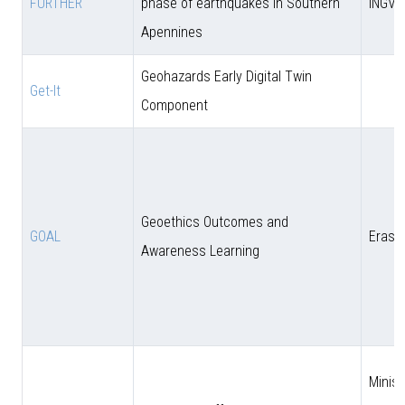
FURTHER
phase of earthquakes in Southern
INGV
Apennines
Geohazards Early Digital Twin
Get-It
Component
Geoethics Outcomes and
GOAL
Eras
Awareness Learning
Minist