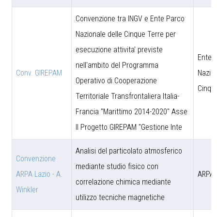
Convenzione tra INGV e Ente Parco
Nazionale delle Cinque Terre per
esecuzione attivita' previste
Ente 
nell'ambito del Programma
Conv. GIREPAM
Nazion
Operativo di Cooperazione
Cinqu
Territoriale Transfrontaliera Italia-
Francia "Marittimo 2014-2020" Asse
II Progetto GIREPAM "Gestione Inte
Analisi del particolato atmosferico
Convenzione
mediante studio fisico con
ARPA Lazio - A.
ARPA 
correlazione chimica mediante
Winkler
utilizzo tecniche magnetiche