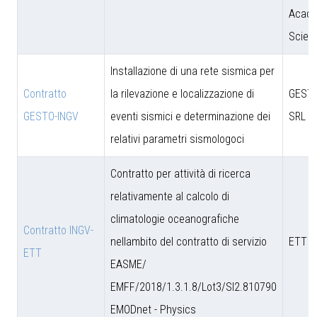
Acade
Scien
Installazione di una rete sismica per
Contratto
la rilevazione e localizzazione di
GESTO
GESTO-INGV
eventi sismici e determinazione dei
SRL
relativi parametri sismologoci
Contratto per attività di ricerca
relativamente al calcolo di
climatologie oceanografiche
Contratto INGV-
nellambito del contratto di servizio
ETT S
ETT
EASME/
EMFF/2018/1.3.1.8/Lot3/SI2.810790
EMODnet - Physics