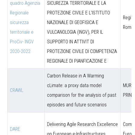
quadro Agenzia
SICUREZZA TERRITORIALE E LA
Regionale
PROTEZIONE CIVILE E L'ISTITUTO
Region
sicurezza
NAZIONALE DI GEOFISICA E
Roma
territoriale e
VULCANOLOGIA (INGV), PER IL
ProCiv- INGV
SUPPORTO IN ATTIVIT DI
2020-2022
PROTEZIONE CIVILE DI COMPETENZA
REGIONALE DI PIANFICAZIONE E
Carbon Release in A Warming
cLimate: a proxy data model
MUR (
CRAWL
comparison for the analysis of past
PRIN)
episodes and future scenarios
Delivering Agile Research Excellence
Comun
DARE
on European e-Infrastructures
Europ