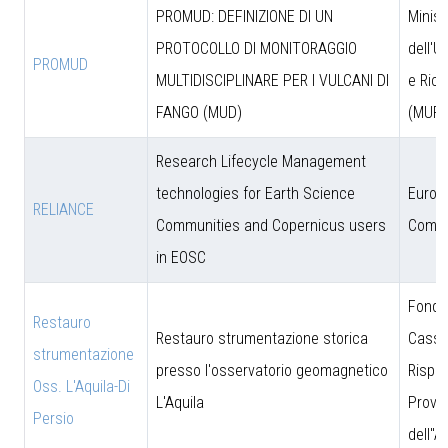
PROMUD: DEFINIZIONE DI UN
Minist
PROTOCOLLO DI MONITORAGGIO
dell'U
PROMUD
MULTIDISCIPLINARE PER I VULCANI DI
e Rice
FANGO (MUD)
(MUR)
Research Lifecycle Management
technologies for Earth Science
Europ
RELIANCE
Communities and Copernicus users
Commi
in EOSC
Fonda
Restauro
Restauro strumentazione storica
Cassa
strumentazione
presso l'osservatorio geomagnetico
Rispar
Oss. L'Aquila-Di
L'Aquila
Provin
Persio
dell''A