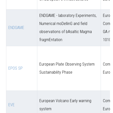
ENDGAME - laboratory Experiments,
Europ
Numerical moDellinG and field
Commi
ENDGAME
observations of bAsaltic Magma
GA n.
fragmEntation
10102
European Plate Observing System
Comun
EPOS SP
Sustainability Phase
Europ
European Volcano Early warning
Comun
EVE
system
Europ