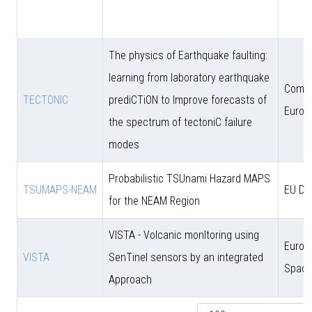
The physics of Earthquake faulting:
learning from laboratory earthquake
Comun
TECTONIC
prediCTiON to Improve forecasts of
Europ
the spectrum of tectoniC failure
modes
Probabilistic TSUnami Hazard MAPS
TSUMAPS-NEAM
EU DG
for the NEAM Region
VISTA - Volcanic monItoring using
Europ
VISTA
SenTinel sensors by an integrated
Space
Approach