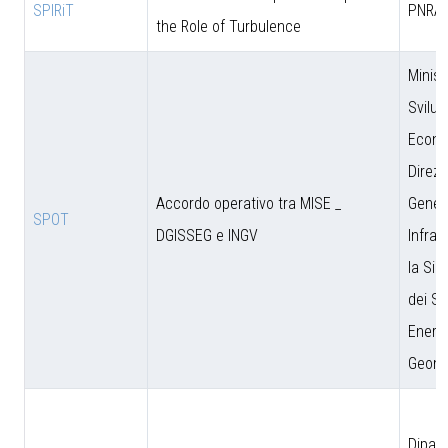
SPIRiT
PNRA
the Role of Turbulence
Minist
Svilu
Econo
Direzi
Accordo operativo tra MISE _
Genera
SPOT
DGISSEG e INGV
Infras
la Sic
dei Si
Energe
Geomi
Dipar