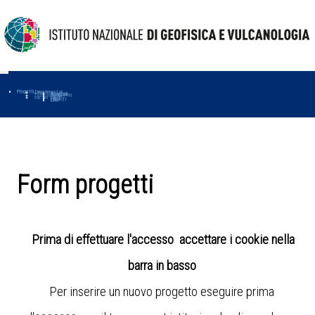
Progetti
Progetti Dipartimentali
Ambiente
Amused
Macmap
Tropomag
Terremoti
Further
Muse
Vulcani
First
Impact
Love-cf
Uno
Form progetti
Prima di effettuare l'accesso accettare i cookie nella
barra in basso
Per inserire un nuovo progetto eseguire prima