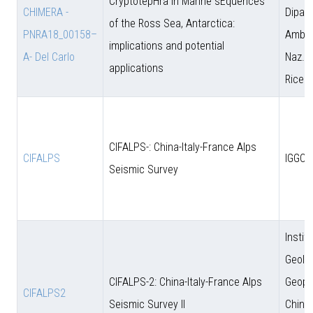
CryptotepHra In Marine sEquences
CHIMERA -
Dipart
of the Ross Sea, Antarctica:
PNRA18_00158–
Amb. 
implications and potential
A- Del Carlo
Naz. d
applications
Ricer
CIFALPS-: China-Italy-France Alps
CIFALPS
IGGCA
Seismic Survey
Instit
Geolo
CIFALPS-2: China-Italy-France Alps
Geoph
CIFALPS2
Seismic Survey II
Chine