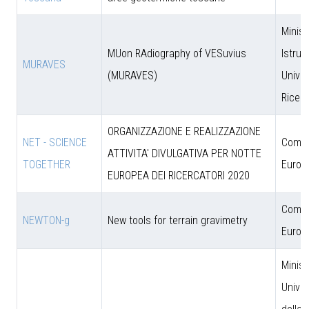
Minist
MUon RAdiography of VESuvius
Istruz
MURAVES
(MURAVES)
Univer
Ricer
ORGANIZZAZIONE E REALIZZAZIONE
NET - SCIENCE
Comun
ATTIVITA' DIVULGATIVA PER NOTTE
TOGETHER
Europ
EUROPEA DEI RICERCATORI 2020
Comun
NEWTON-g
New tools for terrain gravimetry
Europ
Minist
Univer