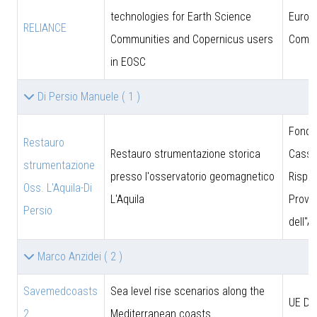
technologies for Earth Science
Europ
RELIANCE
Communities and Copernicus users
Commi
in EOSC
Di Persio Manuele
( 1 )
Fonda
Restauro
Restauro strumentazione storica
Cassa
strumentazione
presso l'osservatorio geomagnetico
Rispar
Oss. L'Aquila-Di
L'Aquila
Provin
Persio
dell''A
Marco Anzidei
( 2 )
Savemedcoasts
Sea level rise scenarios along the
UE D
2
Mediterranean coasts