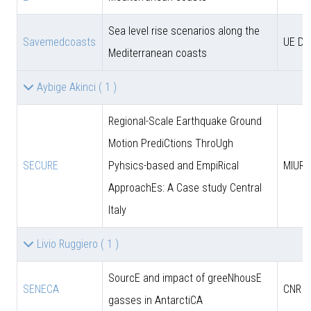
Sea level rise scenarios along the
Savemedcoasts
UE D
Mediterranean coasts
Aybige Akinci
( 1 )
Regional-Scale Earthquake Ground
Motion PrediCtions ThroUgh
SECURE
Pyhsics-based and EmpiRical
MIUR
ApproachEs: A Case study Central
Italy
Livio Ruggiero
( 1 )
SourcE and impact of greeNhousE
SENECA
CNR
gasses in AntarctiCA