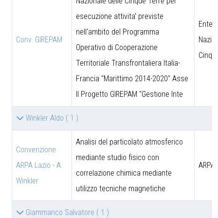
Nazionale delle Cinque Terre per
esecuzione attivita' previste
Ente 
nell'ambito del Programma
Conv. GIREPAM
Nazion
Operativo di Cooperazione
Cinqu
Territoriale Transfrontaliera Italia-
Francia "Marittimo 2014-2020" Asse
II Progetto GIREPAM "Gestione Inte
Winkler Aldo
( 1 )
Analisi del particolato atmosferico
Convenzione
mediante studio fisico con
ARPA Lazio - A.
ARPA 
correlazione chimica mediante
Winkler
utilizzo tecniche magnetiche
Giammanco Salvatore
( 1 )