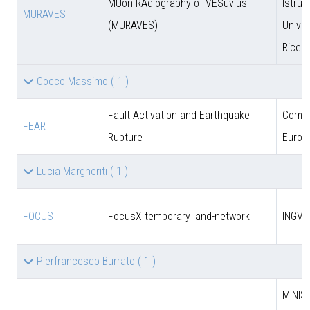
MUon RAdiography of VESuvius
Istruz
MURAVES
(MURAVES)
Univer
Ricer
Cocco Massimo
( 1 )
Fault Activation and Earthquake
Comun
FEAR
Rupture
Europ
Lucia Margheriti
( 1 )
FOCUS
FocusX temporary land-network
INGV
Pierfrancesco Burrato
( 1 )
MINIS