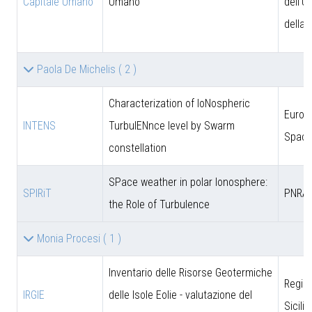
Capitale Umano
Umano
dell'U
della 
Paola De Michelis
( 2 )
Characterization of IoNospheric
Europ
INTENS
TurbulENnce level by Swarm
Space
constellation
SPace weather in polar Ionosphere:
SPIRiT
PNRA
the Role of Turbulence
Monia Procesi
( 1 )
Inventario delle Risorse Geotermiche
Regio
IRGIE
delle Isole Eolie - valutazione del
Sicili