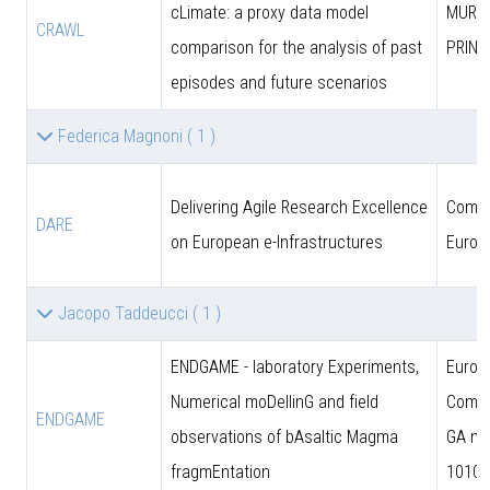
cLimate: a proxy data model
MUR (
CRAWL
comparison for the analysis of past
PRIN)
episodes and future scenarios
Federica Magnoni
( 1 )
Delivering Agile Research Excellence
Comun
DARE
on European e-Infrastructures
Europ
Jacopo Taddeucci
( 1 )
ENDGAME - laboratory Experiments,
Europ
Numerical moDellinG and field
Commi
ENDGAME
observations of bAsaltic Magma
GA n.
fragmEntation
10102