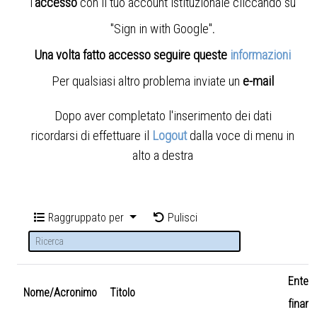
l'
accesso
con il tuo account istituzionale cliccando su
"Sign in with Google"
.
Una volta fatto accesso seguire queste
informazioni
Per qualsiasi altro problema inviate un
e-mail
Dopo aver completato l'inserimento dei dati
ricordarsi di effettuare il
Logout
dalla voce di menu in
alto a destra
Raggruppato per
Pulisci
Ente
Nome/Acronimo
Titolo
finanz