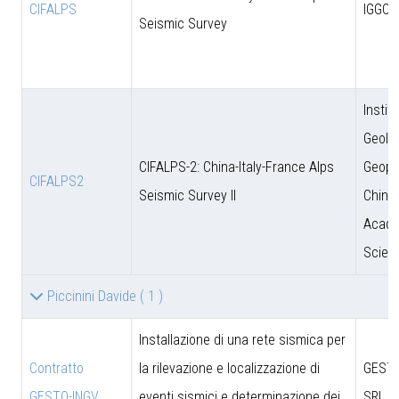
CIFALPS
IGGCA
Seismic Survey
Instit
Geolo
CIFALPS-2: China-Italy-France Alps
Geoph
CIFALPS2
Seismic Survey II
Chine
Acade
Scien
Piccinini Davide
( 1 )
Installazione di una rete sismica per
Contratto
la rilevazione e localizzazione di
GESTO
GESTO-INGV
eventi sismici e determinazione dei
SRL