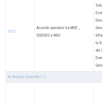
Svilu
Econo
Direzi
Accordo operativo tra MISE _
Genera
SPOT
DGISSEG e INGV
Infras
la Sic
dei Si
Energe
Geomi
Antonio Caramelli
( 1 )