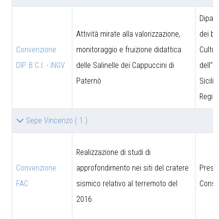
Dipar
Attività mirate alla valorizzazione,
dei be
Convenzione
monitoraggio e fruizione didattica
Cultur
DIP. B.C.I. - INGV
delle Salinelle dei Cappuccini di
dell''I
Paternò
Sicili
Region
Sepe Vincenzo
( 1 )
Realizzazione di studi di
Convenzione
approfondimento nei siti del cratere
Presi
FAC
sismico relativo al terremoto del
Consig
2016