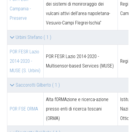
dei sistemi di moniroraggio dei
Regio
Campania -
vulcani attivi dell'area napoletana-
Campa
Preserve
Vesuvio-Campi Flegrei-Ischia"
Urbini Stefano
( 1 )
POR FESR Lazio
POR FESR Lazio 2014-2020 -
2014-2020 -
Regio
Multisensor-based Services (MUSE)
MUSE (S. Urbini)
Saccorotti Gilberto
( 1 )
Alta fORMAzione e ricerca-azione
Istitut
POR FSE ORMA
presso enti di ricerca toscani
Nazion
(ORMA)
Ottica