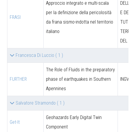
Approccio integrato e multi-scala
DELL’
per la definizione della pericolosità
E DEL
FRASI
da frana sismo-indotta nel territorio
TUTEL
italiano
TERRI
DEL M
Francesca Di Luccio
( 1 )
The Role of Fluids in the preparatory
FURTHER
phase of earthquakes in Southern
INGV
Apennines
Salvatore Stramondo
( 1 )
Geohazards Early Digital Twin
Get-It
Component