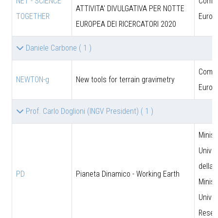
NET - SCIENCE
Comun
ATTIVITA' DIVULGATIVA PER NOTTE
TOGETHER
Europ
EUROPEA DEI RICERCATORI 2020
Daniele Carbone
( 1 )
Comun
NEWTON-g
New tools for terrain gravimetry
Europ
Prof. Carlo Doglioni (INGV President)
( 1 )
Minist
Univer
della 
PD
Pianeta Dinamico - Working Earth
Minist
Univer
Resea