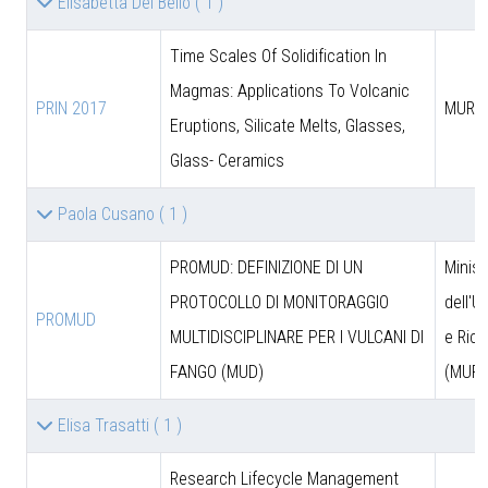
Elisabetta Del Bello
( 1 )
Time Scales Of Solidification In
Magmas: Applications To Volcanic
PRIN 2017
MUR
Eruptions, Silicate Melts, Glasses,
Glass- Ceramics
Paola Cusano
( 1 )
PROMUD: DEFINIZIONE DI UN
Minist
PROTOCOLLO DI MONITORAGGIO
dell'U
PROMUD
MULTIDISCIPLINARE PER I VULCANI DI
e Rice
FANGO (MUD)
(MUR)
Elisa Trasatti
( 1 )
Research Lifecycle Management