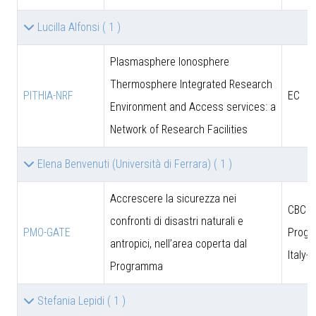
Lucilla Alfonsi
( 1 )
Plasmasphere Ionosphere
Thermosphere Integrated Research
PITHIA-NRF
EC
Environment and Access services: a
Network of Research Facilities
Elena Benvenuti (Università di Ferrara)
( 1 )
Accrescere la sicurezza nei
CBC
confronti di disastri naturali e
PMO-GATE
Prog
antropici, nell’area coperta dal
Italy-
Programma
Stefania Lepidi
( 1 )