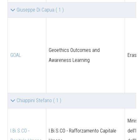
Giuseppe Di Capua
( 1 )
Geoethics Outcomes and
GOAL
Eras
Awareness Learning
Chiappini Stefano
( 1 )
Minist
I.Bi.S.CO -
I.Bi.S.CO - Rafforzamento Capitale
dell'I