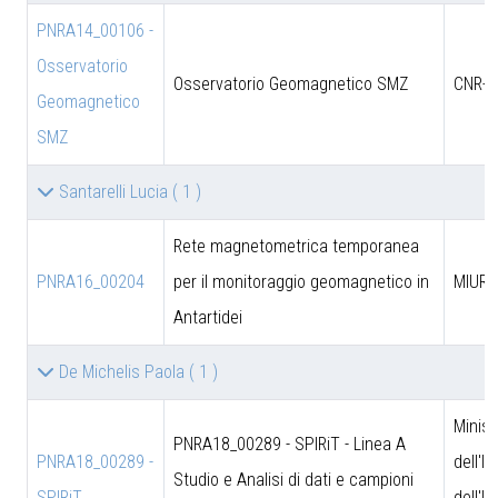
PNRA14_00106 -
Osservatorio
Osservatorio Geomagnetico SMZ
CNR-D
Geomagnetico
SMZ
Santarelli Lucia
( 1 )
Rete magnetometrica temporanea
PNRA16_00204
per il monitoraggio geomagnetico in
MIUR
Antartidei
De Michelis Paola
( 1 )
Minist
PNRA18_00289 - SPIRiT - Linea A
PNRA18_00289 -
dell'I
Studio e Analisi di dati e campioni
SPIRiT
dell'U