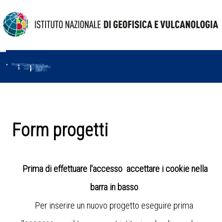
Progetti
Progetti Dipartimentali
Ambiente
Amused
Macmap
Tropomag
Terremoti
Further
Muse
Vulcani
First
Impact
Love-cf
Uno
Form progetti
Prima di effettuare l'accesso accettare i cookie nella
barra in basso
Per inserire un nuovo progetto eseguire prima