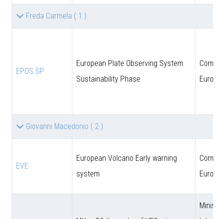
Freda Carmela
( 1 )
European Plate Observing System
Comun
EPOS SP
Sustainability Phase
Europ
Giovanni Macedonio
( 2 )
European Volcano Early warning
Comun
EVE
system
Europ
Minist