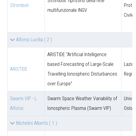
Stromboli: ripristino della rete
Stromboli
Prote
multifunzionale INGV
Civile
Alfonsi Lucilla
( 2 )
ARISTIDE “Artificial Intelligence
based Forecasting of Large-Scale
Lazio 
ARISTIDE
Travelling Ionospheric Disturbances
Regio
over Europe”
Swarm VIP - L.
Swarm Space Weather Variability of
Univer
Alfonsi
Ionospheric Plasma (Swarm VIP)
Oslo
Michelini Alberto
( 1 )