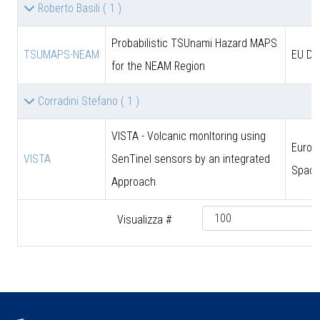
Roberto Basili
( 1 )
Probabilistic TSUnami Hazard MAPS
TSUMAPS-NEAM
EU DG
for the NEAM Region
Corradini Stefano
( 1 )
VISTA - Volcanic monItoring using
Europ
VISTA
SenTinel sensors by an integrated
Space
Approach
Visualizza #
♿