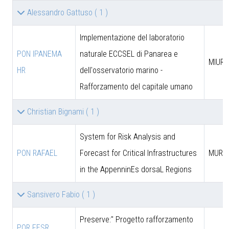
Alessandro Gattuso
( 1 )
Implementazione del laboratorio
PON IPANEMA
naturale ECCSEL di Panarea e
MIUR -
HR
dell'osservatorio marino -
Rafforzamento del capitale umano
Christian Bignami
( 1 )
System for Risk Analysis and
PON RAFAEL
Forecast for Critical Infrastructures
MUR
in the AppenninEs dorsaL Regions
Sansivero Fabio
( 1 )
Preserve:" Progetto rafforzamento
POR FESR