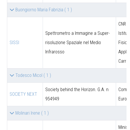
Buongiorno Maria Fabrizia
( 1 )
CNR - 
Spettrometro a Immagine a Super-
Istitut
SISSI
risoluzione Spaziale nel Medio
Fisica
Infrarosso
Applic
Carrar
Todesco Micol
( 1 )
Society behind the Horizon. G.A. n
Comun
SOCIETY NEXT
954949
Europ
Molinari Irene
( 1 )
Minist