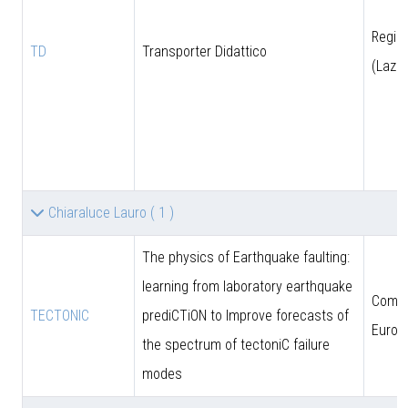
Regio
TD
Transporter Didattico
(Lazio
Chiaraluce Lauro
( 1 )
The physics of Earthquake faulting:
learning from laboratory earthquake
Comun
TECTONIC
prediCTiON to Improve forecasts of
Europ
the spectrum of tectoniC failure
modes