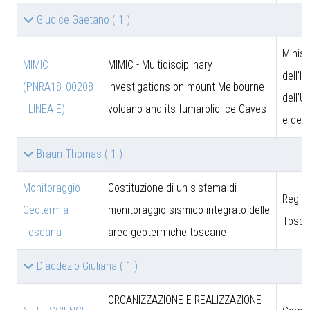
Giudice Gaetano
( 1 )
Minist
MIMIC
MIMIC - Multidisciplinary
dell'I
(PNRA18_00208
Investigations on mount Melbourne
dell'U
- LINEA E)
volcano and its fumarolic Ice Caves
e dell
Braun Thomas
( 1 )
Monitoraggio
Costituzione di un sistema di
Regio
Geotermia
monitoraggio sismico integrato delle
Tosca
Toscana
aree geotermiche toscane
D'addezio Giuliana
( 1 )
ORGANIZZAZIONE E REALIZZAZIONE