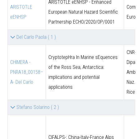
ARISTOTLE eENHSP - Enhanced
ARISTOTLE
Comun
European Natural Hazard Scientific
eENHSP
Europ
Partnership ECHO/2020/OP/0001
Del Carlo Paola
( 1 )
CNR-D
CryptotepHra In Marine sEquences
CHIMERA -
Dipart
of the Ross Sea, Antarctica:
PNRA18_00158–
Amb. 
implications and potential
A- Del Carlo
Naz. d
applications
Ricer
Stefano Solarino
( 2 )
CIFALPS-: China-Italy-France Alps