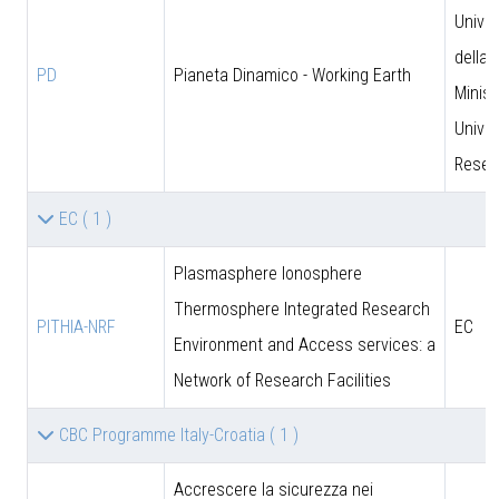
Univer
della 
PD
Pianeta Dinamico - Working Earth
Minist
Univer
Resea
EC
( 1 )
Plasmasphere Ionosphere
Thermosphere Integrated Research
PITHIA-NRF
EC
Environment and Access services: a
Network of Research Facilities
CBC Programme Italy-Croatia
( 1 )
Accrescere la sicurezza nei