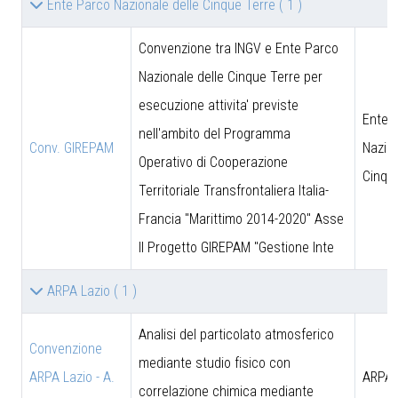
Ente Parco Nazionale delle Cinque Terre
( 1 )
Convenzione tra INGV e Ente Parco
Nazionale delle Cinque Terre per
esecuzione attivita' previste
Ente 
nell'ambito del Programma
Conv. GIREPAM
Nazion
Operativo di Cooperazione
Cinqu
Territoriale Transfrontaliera Italia-
Francia "Marittimo 2014-2020" Asse
II Progetto GIREPAM "Gestione Inte
ARPA Lazio
( 1 )
Analisi del particolato atmosferico
Convenzione
mediante studio fisico con
ARPA Lazio - A.
ARPA 
correlazione chimica mediante