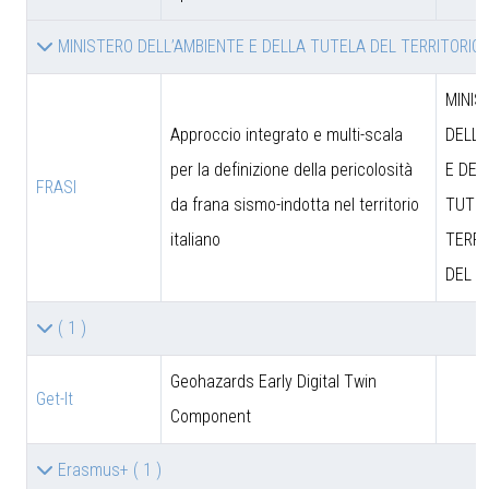
MINISTERO DELL’AMBIENTE E DELLA TUTELA DEL TERRITORIO
MINIS
Approccio integrato e multi-scala
DELL’
per la definizione della pericolosità
E DEL
FRASI
da frana sismo-indotta nel territorio
TUTEL
italiano
TERRI
DEL M
( 1 )
Geohazards Early Digital Twin
Get-It
Component
Erasmus+
( 1 )