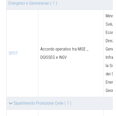
Energetici e Geominerari
( 1 )
Minist
Svilu
Econo
Direzi
Accordo operativo tra MISE _
Genera
SPOT
DGISSEG e INGV
Infras
la Sic
dei Si
Energe
Geomi
Dipartimento Protezione Civile
( 1 )