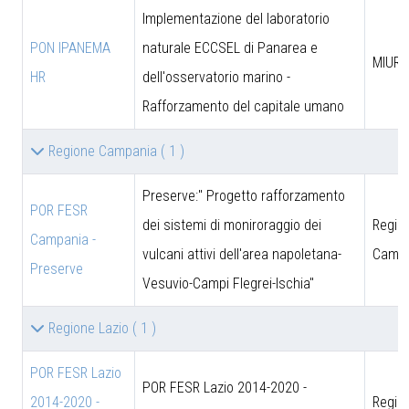
Implementazione del laboratorio
PON IPANEMA
naturale ECCSEL di Panarea e
MIUR -
HR
dell'osservatorio marino -
Rafforzamento del capitale umano
Regione Campania
( 1 )
Preserve:" Progetto rafforzamento
POR FESR
dei sistemi di moniroraggio dei
Regio
Campania -
vulcani attivi dell'area napoletana-
Campa
Preserve
Vesuvio-Campi Flegrei-Ischia"
Regione Lazio
( 1 )
POR FESR Lazio
POR FESR Lazio 2014-2020 -
2014-2020 -
Regio