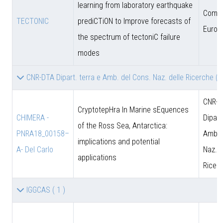
learning from laboratory earthquake
Comun
TECTONIC
prediCTiON to Improve forecasts of
Europ
the spectrum of tectoniC failure
modes
CNR-DTA Dipart. terra e Amb. del Cons. Naz. delle Ricerche
( 
CNR-D
CryptotepHra In Marine sEquences
CHIMERA -
Dipart
of the Ross Sea, Antarctica:
PNRA18_00158–
Amb. 
implications and potential
A- Del Carlo
Naz. d
applications
Ricer
IGGCAS
( 1 )