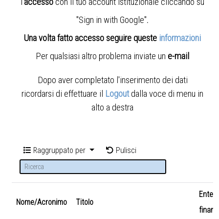
l'
accesso
con il tuo account istituzionale cliccando su
"Sign in with Google"
.
Una volta fatto accesso seguire queste
informazioni
Per qualsiasi altro problema inviate un
e-mail
Dopo aver completato l'inserimento dei dati
ricordarsi di effettuare il
Logout
dalla voce di menu in
alto a destra
Raggruppato per
Pulisci
Ente
Nome/Acronimo
Titolo
finanz