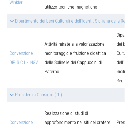
Winkler
utilizzo tecniche magnetiche
Dipartimento dei beni Culturali e dell''Identit Siciliana della Re
Dipar
Attività mirate alla valorizzazione,
dei be
Convenzione
monitoraggio e fruizione didattica
Cultur
DIP. B.C.I. - INGV
delle Salinelle dei Cappuccini di
dell''I
Paternò
Sicili
Region
Presidenza Consiglio
( 1 )
Realizzazione di studi di
Convenzione
approfondimento nei siti del cratere
Presi