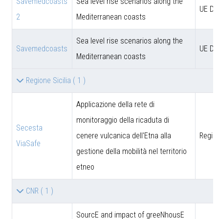
Savemedcoasts
Sea level rise scenarios along the
UE D
2
Mediterranean coasts
Sea level rise scenarios along the
Savemedcoasts
UE D
Mediterranean coasts
Regione Sicilia
( 1 )
Applicazione della rete di
monitoraggio della ricaduta di
Secesta
cenere vulcanica dell'Etna alla
Region
ViaSafe
gestione della mobilità nel territorio
etneo
CNR
( 1 )
SourcE and impact of greeNhousE