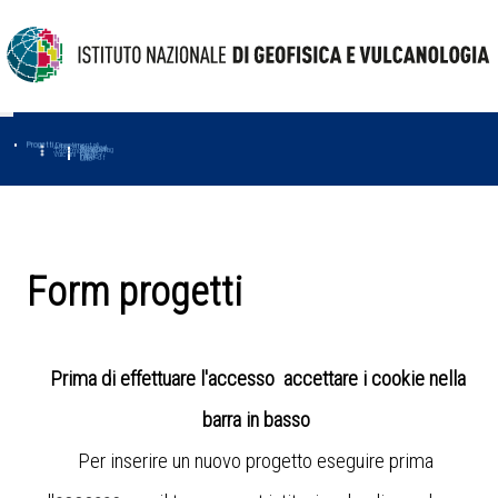
Progetti
Progetti Dipartimentali
Ambiente
Amused
Macmap
Tropomag
Terremoti
Further
Muse
Vulcani
First
Impact
Love-cf
Uno
Form progetti
Prima di effettuare l'accesso accettare i cookie nella
barra in basso
Per inserire un nuovo progetto eseguire prima