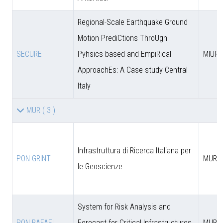
Regional-Scale Earthquake Ground
Motion PrediCtions ThroUgh
SECURE
Pyhsics-based and EmpiRical
MIUR
ApproachEs: A Case study Central
Italy
MUR
( 3 )
Infrastruttura di Ricerca Italiana per
PON GRINT
MUR
le Geoscienze
System for Risk Analysis and
PON RAFAEL
Forecast for Critical Infrastructures
MUR