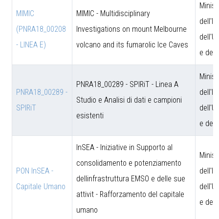
Minist
MIMIC
MIMIC - Multidisciplinary
dell'I
(PNRA18_00208
Investigations on mount Melbourne
dell'U
- LINEA E)
volcano and its fumarolic Ice Caves
e dell
Minist
PNRA18_00289 - SPIRiT - Linea A
PNRA18_00289 -
dell'I
Studio e Analisi di dati e campioni
SPIRiT
dell'U
esistenti
e dell
InSEA - Iniziative in Supporto al
Minist
consolidamento e potenziamento
PON InSEA -
dell'I
dellinfrastruttura EMSO e delle sue
Capitale Umano
dell'U
attivit - Rafforzamento del capitale
e dell
umano