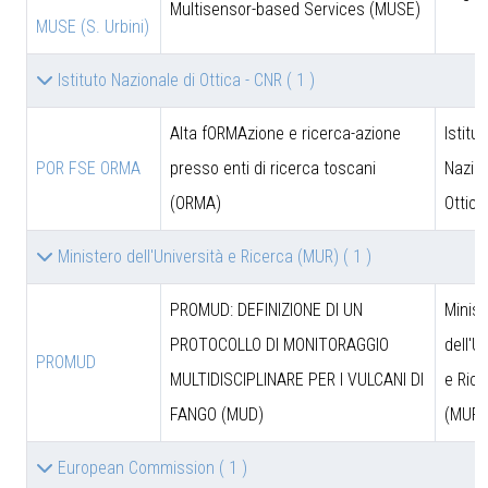
Multisensor-based Services (MUSE)
MUSE (S. Urbini)
Istituto Nazionale di Ottica - CNR
( 1 )
Alta fORMAzione e ricerca-azione
Istitut
POR FSE ORMA
presso enti di ricerca toscani
Nazion
(ORMA)
Ottica
Ministero dell'Università e Ricerca (MUR)
( 1 )
PROMUD: DEFINIZIONE DI UN
Minist
PROTOCOLLO DI MONITORAGGIO
dell'U
PROMUD
MULTIDISCIPLINARE PER I VULCANI DI
e Rice
FANGO (MUD)
(MUR)
European Commission
( 1 )