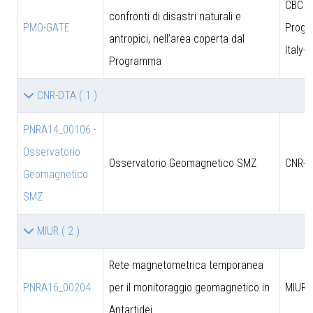
CBC
confronti di disastri naturali e
PMO-GATE
Prog
antropici, nell’area coperta dal
Italy-
Programma
CNR-DTA
( 1 )
PNRA14_00106 -
Osservatorio
Osservatorio Geomagnetico SMZ
CNR-D
Geomagnetico
SMZ
MIUR
( 2 )
Rete magnetometrica temporanea
PNRA16_00204
per il monitoraggio geomagnetico in
MIUR
Antartidei