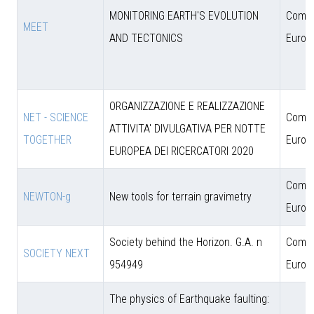
MONITORING EARTH'S EVOLUTION
Comun
MEET
AND TECTONICS
Europ
ORGANIZZAZIONE E REALIZZAZIONE
NET - SCIENCE
Comun
ATTIVITA' DIVULGATIVA PER NOTTE
TOGETHER
Europ
EUROPEA DEI RICERCATORI 2020
Comun
NEWTON-g
New tools for terrain gravimetry
Europ
Society behind the Horizon. G.A. n
Comun
SOCIETY NEXT
954949
Europ
The physics of Earthquake faulting: