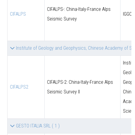
CIFALPS-: China-Italy-France Alps
CIFALPS
IGGCA
Seismic Survey
Institute of Geology and Geophysics, Chinese Academy of S
Instit
Geolo
CIFALPS-2: China-Italy-France Alps
Geoph
CIFALPS2
Seismic Survey II
Chine
Acade
Scien
GESTO ITALIA SRL
( 1 )