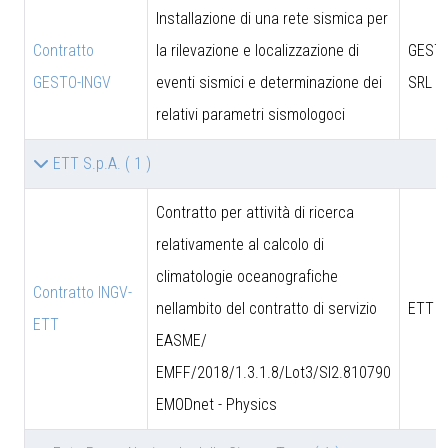
Installazione di una rete sismica per
Contratto
la rilevazione e localizzazione di
GESTO
GESTO-INGV
eventi sismici e determinazione dei
SRL
relativi parametri sismologoci
ETT S.p.A.
( 1 )
Contratto per attività di ricerca
relativamente al calcolo di
climatologie oceanografiche
Contratto INGV-
nellambito del contratto di servizio
ETT S
ETT
EASME/
EMFF/2018/1.3.1.8/Lot3/SI2.810790
EMODnet - Physics