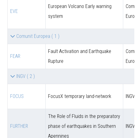
European Volcano Early warning
Comun
EVE
system
Europ
Comunit Europea
( 1 )
Fault Activation and Earthquake
Comun
FEAR
Rupture
Europ
INGV
( 2 )
FOCUS
FocusX temporary land-network
INGV
The Role of Fluids in the preparatory
FURTHER
phase of earthquakes in Southern
INGV
Apennines