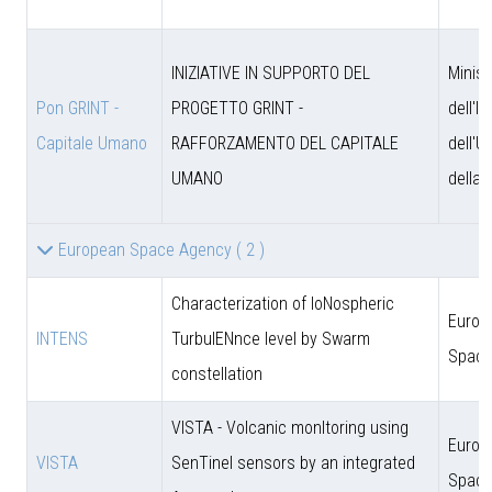
INIZIATIVE IN SUPPORTO DEL
Minist
Pon GRINT -
PROGETTO GRINT -
dell'I
Capitale Umano
RAFFORZAMENTO DEL CAPITALE
dell'U
UMANO
della 
European Space Agency
( 2 )
Characterization of IoNospheric
Europ
INTENS
TurbulENnce level by Swarm
Space
constellation
VISTA - Volcanic monItoring using
Europ
VISTA
SenTinel sensors by an integrated
Space