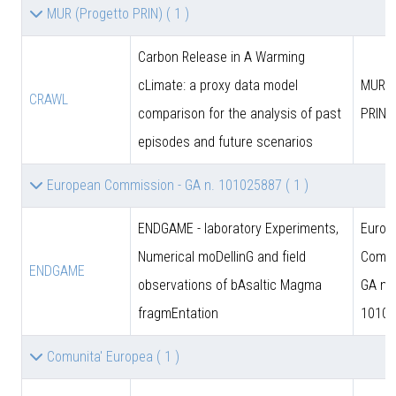
MUR (Progetto PRIN)
( 1 )
Carbon Release in A Warming
cLimate: a proxy data model
MUR (
CRAWL
comparison for the analysis of past
PRIN)
episodes and future scenarios
European Commission - GA n. 101025887
( 1 )
ENDGAME - laboratory Experiments,
Europ
Numerical moDellinG and field
Commi
ENDGAME
observations of bAsaltic Magma
GA n.
fragmEntation
10102
Comunita' Europea
( 1 )