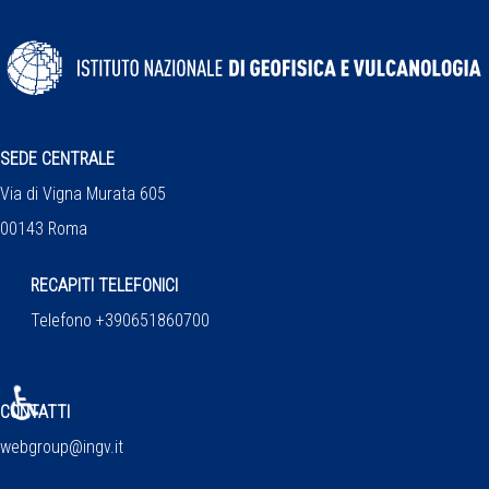
SEDE CENTRALE
Via di Vigna Murata 605
00143 Roma
RECAPITI TELEFONICI
Telefono +390651860700
♿
CONTATTI
webgroup@ingv.it