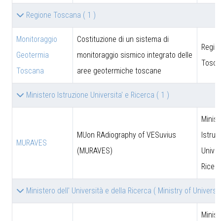
Regione Toscana
( 1 )
Monitoraggio
Costituzione di un sistema di
Regio
Geotermia
monitoraggio sismico integrato delle
Tosca
Toscana
aree geotermiche toscane
Ministero Istruzione Universita' e Ricerca
( 1 )
Minist
MUon RAdiography of VESuvius
Istruz
MURAVES
(MURAVES)
Univer
Ricer
Ministero dell' Università e della Ricerca ( Ministry of Univer
Minist