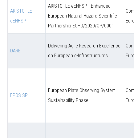
ARISTOTLE eENHSP - Enhanced
ARISTOTLE
Comun
European Natural Hazard Scientific
eENHSP
Europ
Partnership ECHO/2020/OP/0001
Delivering Agile Research Excellence
Comun
DARE
on European e-Infrastructures
Europ
European Plate Observing System
Comun
EPOS SP
Sustainability Phase
Europ