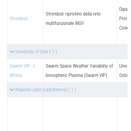
Dipar
Stromboli: ripristino della rete
Stromboli
Prote
multifunzionale INGV
Civile
University of Oslo
( 1 )
Swarm VIP - L.
Swarm Space Weather Variability of
Univer
Alfonsi
Ionospheric Plasma (Swarm VIP)
Oslo
Regione Lazio (LazioInnova)
( 1 )