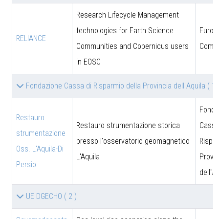
Research Lifecycle Management
technologies for Earth Science
Europ
RELIANCE
Communities and Copernicus users
Commi
in EOSC
Fondazione Cassa di Risparmio della Provincia dell''Aquila
( 1 
Fonda
Restauro
Restauro strumentazione storica
Cassa
strumentazione
presso l'osservatorio geomagnetico
Rispar
Oss. L'Aquila-Di
L'Aquila
Provin
Persio
dell''A
UE DGECHO
( 2 )