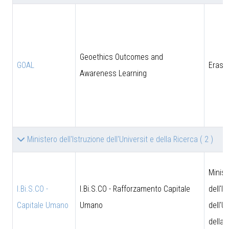
Geoethics Outcomes and
GOAL
Eras
Awareness Learning
Ministero dell'Istruzione dell'Universit e della Ricerca
( 2 )
Minist
I.Bi.S.CO -
I.Bi.S.CO - Rafforzamento Capitale
dell'I
Capitale Umano
Umano
dell'U
della 