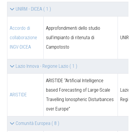
UNIRM - DICEA
( 1 )
Accordo di
Approfondimenti dello studio
collaborazione
sull'impianto di ritenuta di
UNIRM
INGV-DICEA
Campotosto
Lazio Innova - Regione Lazio
( 1 )
ARISTIDE “Artificial Intelligence
based Forecasting of Large-Scale
Lazio 
ARISTIDE
Travelling Ionospheric Disturbances
Regio
over Europe”
Comunità Europea
( 8 )