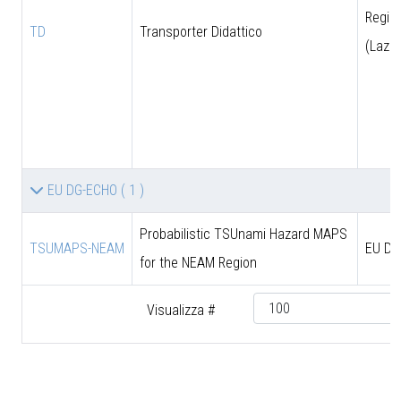
Regio
TD
Transporter Didattico
(Lazio
EU DG-ECHO
( 1 )
Probabilistic TSUnami Hazard MAPS
TSUMAPS-NEAM
EU DG
for the NEAM Region
Visualizza #