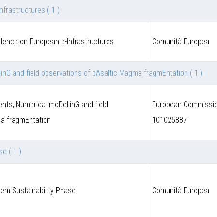
Infrastructures
( 1 )
llence on European e-Infrastructures
Comunità Europea
inG and field observations of bAsaltic Magma fragmEntation
( 1 )
nts, Numerical moDellinG and field
European Commission
ma fragmEntation
101025887
ase
( 1 )
em Sustainability Phase
Comunità Europea