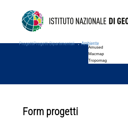
Progetti
Progetti Dipartimentali
Ambiente
Amused
Macmap
Tropomag
Form progetti