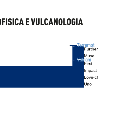
Terremoti
Further
Muse
Vulcani
First
Impact
Love-cf
Uno