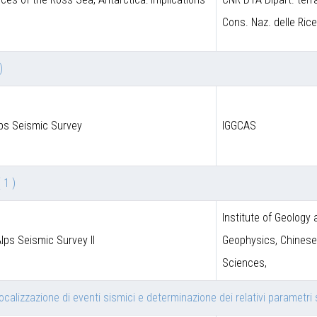
Cons. Naz. delle Ric
)
lps Seismic Survey
IGGCAS
( 1 )
Institute of Geology
Alps Seismic Survey II
Geophysics, Chines
Sciences,
 localizzazione di eventi sismici e determinazione dei relativi parametr