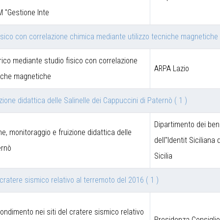
M "Gestione Inte
fisico con correlazione chimica mediante utilizzo tecniche magnetich
rico mediante studio fisico con correlazione
ARPA Lazio
niche magnetiche
izione didattica delle Salinelle dei Cappuccini di Paternò
( 1 )
Dipartimento dei beni
one, monitoraggio e fruizione didattica delle
dell''Identit Siciliana
ernò
Sicilia
l cratere sismico relativo al terremoto del 2016
( 1 )
fondimento nei siti del cratere sismico relativo
Presidenza Consigli