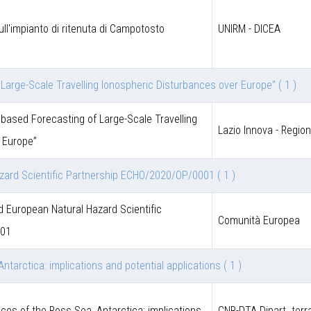
ull'impianto di ritenuta di Campotosto
UNIRM - DICEA
of Large-Scale Travelling Ionospheric Disturbances over Europe”
( 1 )
ce based Forecasting of Large-Scale Travelling
Lazio Innova - Regio
 Europe”
zard Scientific Partnership ECHO/2020/OP/0001
( 1 )
European Natural Hazard Scientific
Comunità Europea
001
ntarctica: implications and potential applications
( 1 )
ces of the Ross Sea, Antarctica: implications
CNR-DTA Dipart. terr