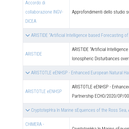
Accordo di
collaborazione INGV-
Approfondimenti dello studio s
DICEA
ARISTIDE “Artificial Intelligence based Forecasting 
ARISTIDE “Artificial Intelligen
ARISTIDE
Ionospheric Disturbances over
ARISTOTLE eENHSP - Enhanced European Natural Ha
ARISTOTLE eENHSP - Enhanced 
ARISTOTLE eENHSP
Partnership ECHO/2020/OP/0
CryptotepHra In Marine sEquences of the Ross Sea, A
CHIMERA -
CryptotepHra In Marine sEquen