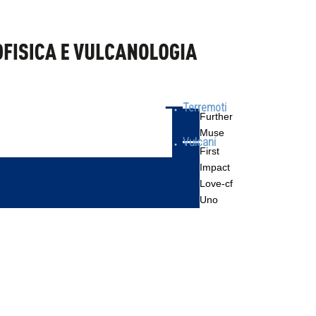
Terremoti
Further
Muse
Vulcani
First
Impact
Love-cf
Uno