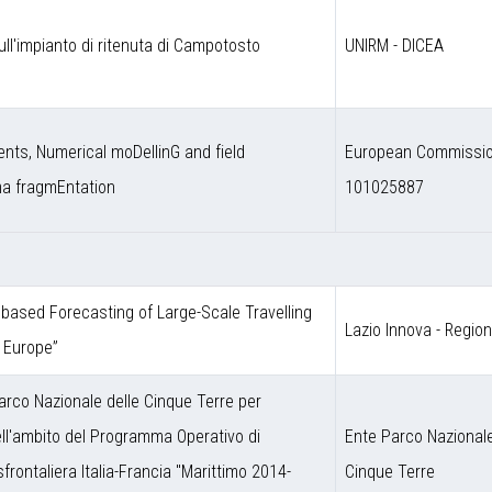
ull'impianto di ritenuta di Campotosto
UNIRM - DICEA
nts, Numerical moDellinG and field
European Commission
ma fragmEntation
101025887
ce based Forecasting of Large-Scale Travelling
Lazio Innova - Regio
 Europe”
arco Nazionale delle Cinque Terre per
nell'ambito del Programma Operativo di
Ente Parco Nazionale
frontaliera Italia-Francia "Marittimo 2014-
Cinque Terre