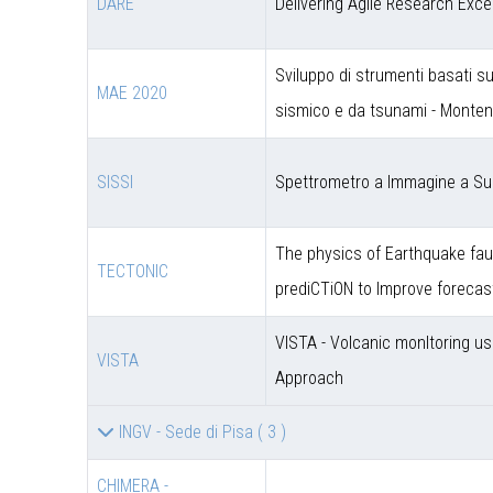
DARE
Delivering Agile Research Exce
Sviluppo di strumenti basati s
MAE 2020
sismico e da tsunami - Monte
SISSI
Spettrometro a Immagine a Sup
The physics of Earthquake faul
TECTONIC
prediCTiON to Improve forecas
VISTA - Volcanic monItoring u
VISTA
Approach
INGV - Sede di Pisa
( 3 )
CHIMERA -