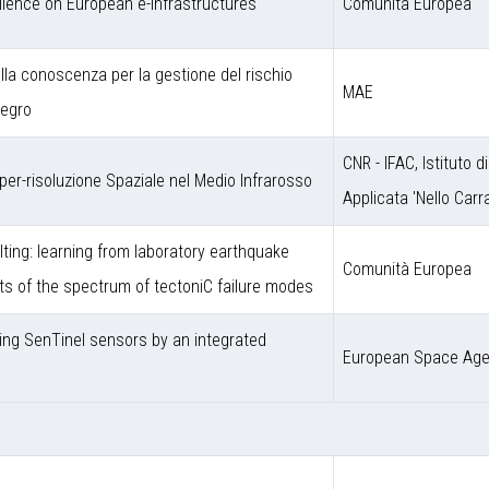
llence on European e-Infrastructures
Comunità Europea
ulla conoscenza per la gestione del rischio
MAE
negro
CNR - IFAC, Istituto d
er-risoluzione Spaziale nel Medio Infrarosso
Applicata 'Nello Carra
ting: learning from laboratory earthquake
Comunità Europea
ts of the spectrum of tectoniC failure modes
sing SenTinel sensors by an integrated
European Space Ag