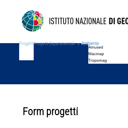
Progetti
Progetti Dipartimentali
Ambiente
Amused
Macmap
Tropomag
Form progetti