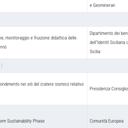
e Geominerari
Dipartimento dei beni
one, monitoraggio e fruizione didattica delle
dell''Identit Siciliana
ernò
Sicilia
 )
fondimento nei siti del cratere sismico relativo
Presidenza Consigli
em Sustainability Phase
Comunità Europea