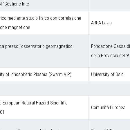
M "Gestione Inte
rico mediante studio fisico con correlazione
ARPA Lazio
niche magnetiche
ca presso l'osservatorio geomagnetico
Fondazione Cassa di
della Provincia dell''A
ity of Ionospheric Plasma (Swarm VIP)
University of Oslo
European Natural Hazard Scientific
Comunità Europea
001