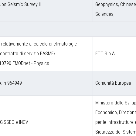
Alps Seismic Survey II
Geophysics, Chines
Sciences,
a relativamente al calcolo di climatologie
contratto di servizio EASME/
ETT S.p.A.
10790 EMODnet - Physics
A. n 954949
Comunità Europea
Ministero dello Svilu
Economico, Direzion
DGISSEG e INGV
per le Infrastrutture 
Sicurezza dei Sistem