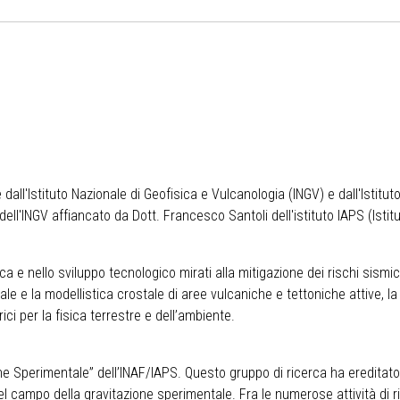
ll'Istituto Nazionale di Geofisica e Vulcanologia (INGV) e dall'Istituto
dell'INGV affiancato da Dott. Francesco Santoli dell'istituto IAPS (Istitu
fica e nello sviluppo tecnologico mirati alla mitigazione dei rischi sism
le e la modellistica crostale di aree vulcaniche e tettoniche attive, la
ci per la fisica terrestre e dell’ambiente.
zione Sperimentale” dell’INAF/IAPS. Questo gruppo di ricerca ha ereditato
el campo della gravitazione sperimentale. Fra le numerose attività di r