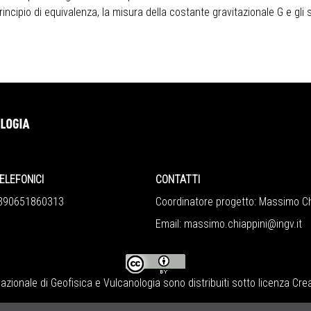
principio di equivalenza, la misura della costante gravitazionale G e gli 
ELEFONICI
CONTATTI
+390651860313
Coordinatore progetto: Massimo Ch
Email:
massimo.chiappini@ingv.it
Nazionale di Geofisica e Vulcanologia
sono distribuiti sotto licenza
Crea