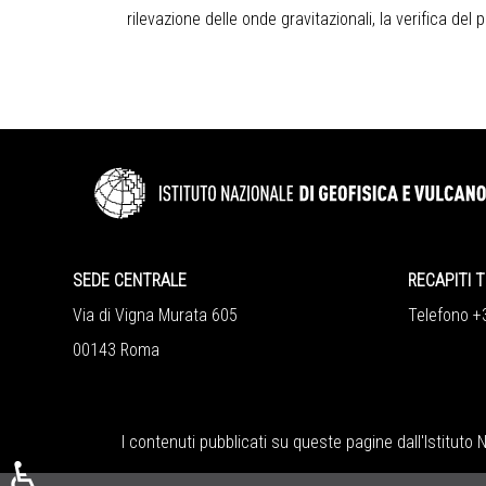
rilevazione delle onde gravitazionali, la verifica del 
SEDE CENTRALE
RECAPITI T
Via di Vigna Murata 605
Telefono 
00143 Roma
I contenuti pubblicati su queste pagine dall'
Istituto 
♿