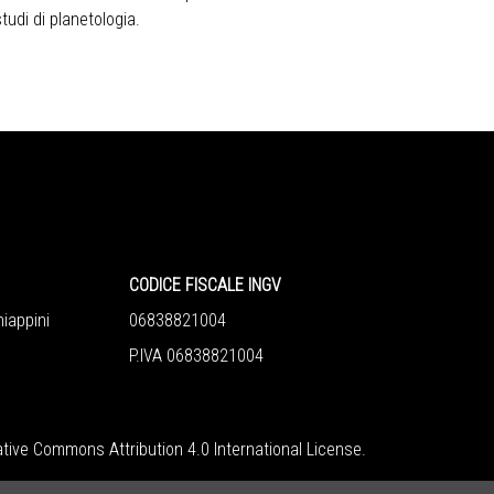
studi di planetologia.
CODICE FISCALE INGV
iappini
06838821004
P.IVA 06838821004
tive Commons Attribution 4.0 International License
.