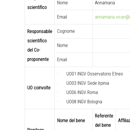
Nome
Annamaria
scientifico
Email
annamaria.vicari@i
Cognome
Responsabile
scientifico
Nome
del Co-
proponente
Email
·
UO01 INGV Osservatorio Etneo
·
UO03 INGV Sede Irpinia
UO coinvolte
·
UO06 INGV Roma
·
UO08 INGV Bologna
Referente
Nome del bene
Affilia
del bene