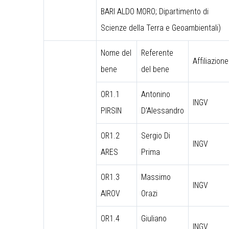
BARI ALDO MORO; Dipartimento di
Scienze della Terra e Geoambientali)
Nome del
Referente
Affiliazione
bene
del bene
OR1.1
Antonino
INGV
PIRSIN
D'Alessandro
OR1.2
Sergio Di
INGV
ARES
Prima
OR1.3
Massimo
INGV
AIROV
Orazi
OR1.4
Giuliano
INGV