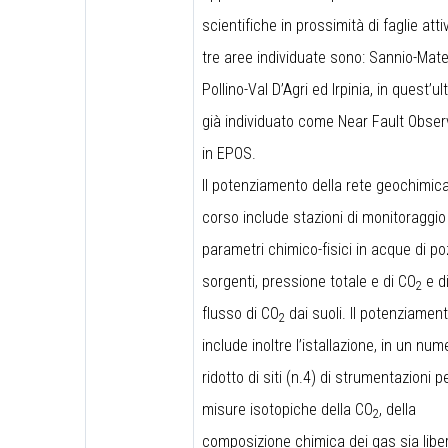
scientifiche in prossimità di faglie atti
tre aree individuate sono: Sannio-Mat
Pollino-Val D’Agri ed Irpinia, in quest’ul
già individuato come Near Fault Obser
in EPOS.
Il potenziamento della rete geochimica
corso include stazioni di monitoraggio
parametri chimico-fisici in acque di po
sorgenti, pressione totale e di CO
e di
2
flusso di CO
dai suoli. Il potenziamen
2
include inoltre l’istallazione, in un num
♿
ridotto di siti (n.4) di strumentazioni p
misure isotopiche della CO
, della
2
composizione chimica dei gas sia libe