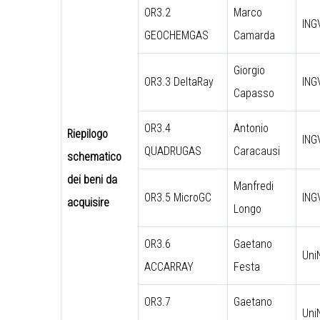
OR3.2
Marco
ING
GEOCHEMGAS
Camarda
Giorgio
OR3.3 DeltaRay
ING
Capasso
OR3.4
Antonio
Riepilogo
ING
QUADRUGAS
Caracausi
schematico
dei beni da
Manfredi
OR3.5 MicroGC
ING
acquisire
Longo
OR3.6
Gaetano
Uni
ACCARRAY
Festa
OR3.7
Gaetano
Uni