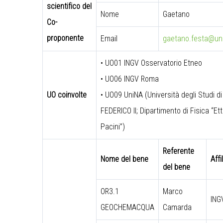
scientifico del
Nome
Gaetano
Co-
proponente
Email
gaetano.festa@uni
•
UO01 INGV Osservatorio Etneo
• UO06 INGV Roma
UO coinvolte
• UO09 UniNA (Università degli Studi di
FEDERICO II; Dipartimento di Fisica “Et
Pacini”)
Referente
Nome del bene
Affi
del bene
OR3.1
Marco
ING
GEOCHEMACQUA
Camarda