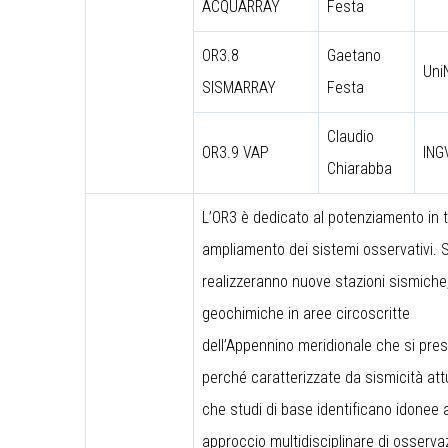
ACQUARRAY
Festa
OR3.8
Gaetano
Uni
SISMARRAY
Festa
Claudio
OR3.9 VAP
ING
Chiarabba
L’OR3 è dedicato al potenziamento in 
ampliamento dei sistemi osservativi. S
realizzeranno nuove stazioni sismiche
geochimiche in aree circoscritte
dell’Appennino meridionale che si pre
perché caratterizzate da sismicità att
che studi di base identificano idonee 
approccio multidisciplinare di osserva