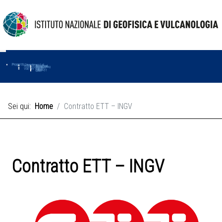
Progetti
Progetti Dipartimentali
Ambiente
Amused
Macmap
Tropomag
Terremoti
Further
Muse
Vulcani
First
Impact
Love-cf
Uno
Sei qui:
Home
Contratto ETT – INGV
Contratto ETT – INGV