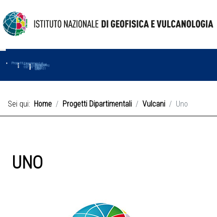
Progetti
Progetti Dipartimentali
Ambiente
Amused
Macmap
Tropomag
Terremoti
Further
Muse
Vulcani
First
Impact
Love-cf
Uno
Sei qui:
Home
Progetti Dipartimentali
Vulcani
Uno
UNO