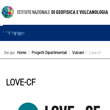
Progetti
Progetti Dipartimentali
Ambiente
Amused
Macmap
Tropomag
Terremoti
Further
Muse
Vulcani
First
Impact
Love-cf
Uno
Sei qui:
Home
Progetti Dipartimentali
Vulcani
Love-cf
LOVE-CF