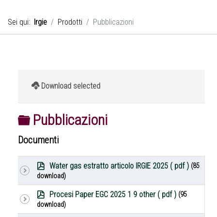
Sei qui:
Irgie
Prodotti
Pubblicazioni
Download selected
Cartella
Pubblicazioni
Documenti
p
Water gas estratto articolo IRGIE 2025
( pdf )
(85
d
download)
f
p
Procesi Paper EGC 2025 1 9 other
( pdf )
(95
d
download)
f