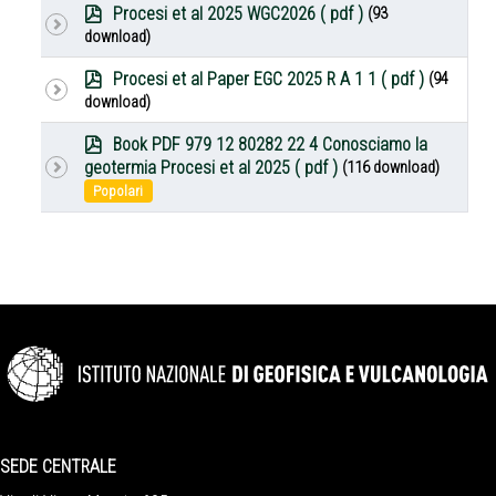
p
Procesi et al 2025 WGC2026
( pdf )
(93
d
download)
f
p
Procesi et al Paper EGC 2025 R A 1 1
( pdf )
(94
d
download)
f
p
Book PDF 979 12 80282 22 4 Conosciamo la
d
geotermia Procesi et al 2025
( pdf )
(116 download)
f
Popolari
SEDE CENTRALE