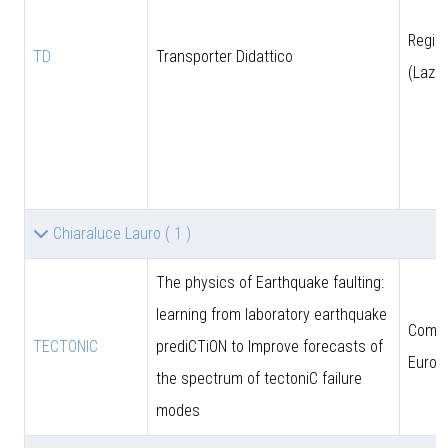
Regio
TD
Transporter Didattico
(Lazio
Chiaraluce Lauro
( 1 )
The physics of Earthquake faulting:
learning from laboratory earthquake
Comun
TECTONIC
prediCTiON to Improve forecasts of
Europ
the spectrum of tectoniC failure
modes