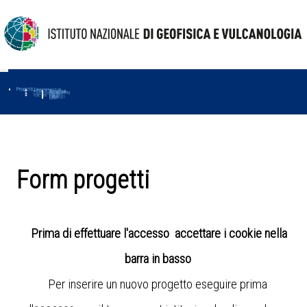
Progetti
Progetti Dipartimentali
Ambiente
Amused
Macmap
Tropomag
Terremoti
Further
Muse
Vulcani
First
Impact
Love-cf
Uno
Form progetti
Prima di effettuare l'accesso accettare i cookie nella
barra in basso
Per inserire un nuovo progetto eseguire prima