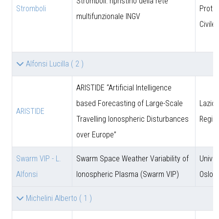
Stromboli: ripristino della rete
Stromboli
Prote
multifunzionale INGV
Civile
Alfonsi Lucilla
( 2 )
ARISTIDE “Artificial Intelligence
based Forecasting of Large-Scale
Lazio 
ARISTIDE
Travelling Ionospheric Disturbances
Regio
over Europe”
Swarm VIP - L.
Swarm Space Weather Variability of
Univer
Alfonsi
Ionospheric Plasma (Swarm VIP)
Oslo
Michelini Alberto
( 1 )