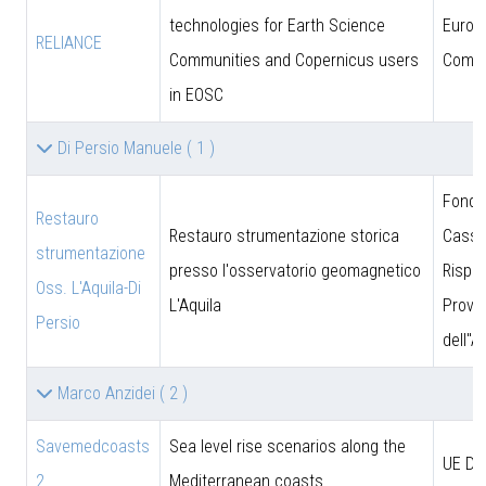
technologies for Earth Science
Europ
RELIANCE
Communities and Copernicus users
Commi
in EOSC
Di Persio Manuele
( 1 )
Fonda
Restauro
Restauro strumentazione storica
Cassa
strumentazione
presso l'osservatorio geomagnetico
Rispar
Oss. L'Aquila-Di
L'Aquila
Provin
Persio
dell''A
Marco Anzidei
( 2 )
Savemedcoasts
Sea level rise scenarios along the
UE D
2
Mediterranean coasts