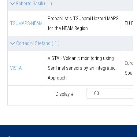
Roberto Basili
( 1 )
Probabilistic TSUnami Hazard MAPS
TSUMAPS-NEAM
EU DG
for the NEAM Region
Corradini Stefano
( 1 )
VISTA - Volcanic monItoring using
Europ
VISTA
SenTinel sensors by an integrated
Space
Approach
Display #
♿