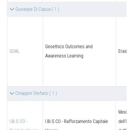
Giuseppe Di Capua
( 1 )
Geoethics Outcomes and
GOAL
Eras
Awareness Learning
Chiappini Stefano
( 1 )
Minist
I.Bi.S.CO -
I.Bi.S.CO - Rafforzamento Capitale
dell'I