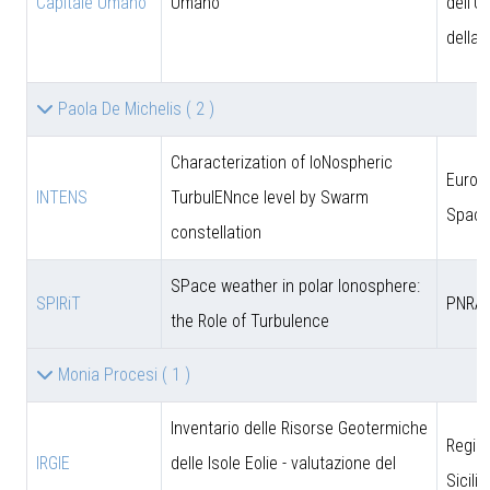
Capitale Umano
Umano
dell'U
della 
Paola De Michelis
( 2 )
Characterization of IoNospheric
Europ
INTENS
TurbulENnce level by Swarm
Space
constellation
SPace weather in polar Ionosphere:
SPIRiT
PNRA
the Role of Turbulence
Monia Procesi
( 1 )
Inventario delle Risorse Geotermiche
Regio
IRGIE
delle Isole Eolie - valutazione del
Sicili