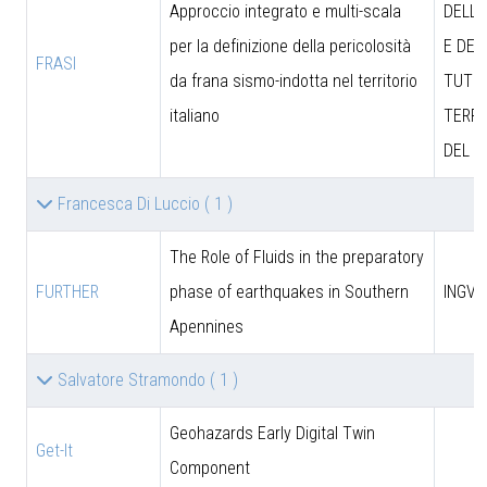
Approccio integrato e multi-scala
DELL’
per la definizione della pericolosità
E DEL
FRASI
da frana sismo-indotta nel territorio
TUTEL
italiano
TERRI
DEL M
Francesca Di Luccio
( 1 )
The Role of Fluids in the preparatory
FURTHER
phase of earthquakes in Southern
INGV
Apennines
Salvatore Stramondo
( 1 )
Geohazards Early Digital Twin
Get-It
Component