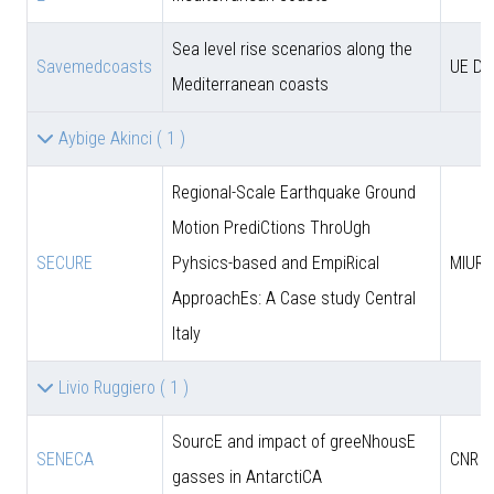
Sea level rise scenarios along the
Savemedcoasts
UE D
Mediterranean coasts
Aybige Akinci
( 1 )
Regional-Scale Earthquake Ground
Motion PrediCtions ThroUgh
SECURE
Pyhsics-based and EmpiRical
MIUR
ApproachEs: A Case study Central
Italy
Livio Ruggiero
( 1 )
SourcE and impact of greeNhousE
SENECA
CNR
gasses in AntarctiCA