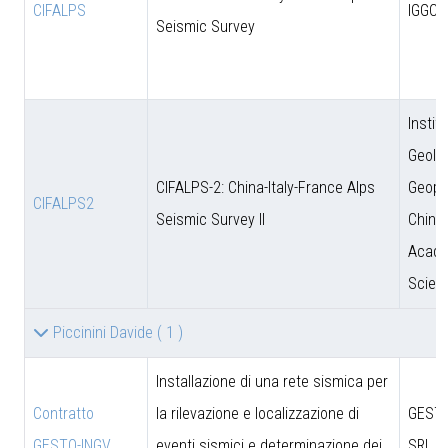
CIFALPS
IGGCA
Seismic Survey
Instit
Geolo
CIFALPS-2: China-Italy-France Alps
Geoph
CIFALPS2
Seismic Survey II
Chine
Acade
Scien
Piccinini Davide
( 1 )
Installazione di una rete sismica per
Contratto
la rilevazione e localizzazione di
GESTO
GESTO-INGV
eventi sismici e determinazione dei
SRL