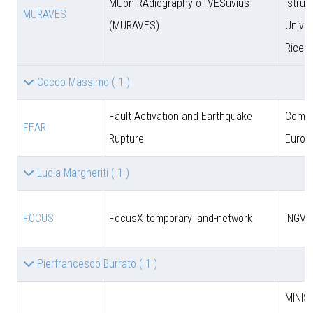
MUon RAdiography of VESuvius
Istruz
MURAVES
(MURAVES)
Univer
Ricer
Cocco Massimo
( 1 )
Fault Activation and Earthquake
Comun
FEAR
Rupture
Europ
Lucia Margheriti
( 1 )
FOCUS
FocusX temporary land-network
INGV
Pierfrancesco Burrato
( 1 )
MINIS