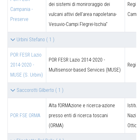
dei sistemi di moniroraggio dei
Regio
Campania -
vulcani attivi dell'area napoletana-
Campa
Preserve
Vesuvio-Campi Flegrei-Ischia"
Urbini Stefano
( 1 )
POR FESR Lazio
POR FESR Lazio 2014-2020 -
2014-2020 -
Regio
Multisensor-based Services (MUSE)
MUSE (S. Urbini)
Saccorotti Gilberto
( 1 )
Alta fORMAzione e ricerca-azione
Istitut
POR FSE ORMA
presso enti di ricerca toscani
Nazion
(ORMA)
Ottica