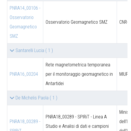
PNRA14_00106 -
Osservatorio
Osservatorio Geomagnetico SMZ
CNR-D
Geomagnetico
SMZ
Santarelli Lucia
( 1 )
Rete magnetometrica temporanea
PNRA16_00204
per il monitoraggio geomagnetico in
MIUR
Antartidei
De Michelis Paola
( 1 )
Minist
PNRA18_00289 - SPIRiT - Linea A
PNRA18_00289 -
dell'I
Studio e Analisi di dati e campioni
SPIRiT
dell'U