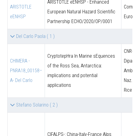
ARISTOTLE eENHSP - Enhanced
ARISTOTLE
Comun
European Natural Hazard Scientific
eENHSP
Europ
Partnership ECHO/2020/OP/0001
Del Carlo Paola
( 1 )
CNR-D
CryptotepHra In Marine sEquences
CHIMERA -
Dipart
of the Ross Sea, Antarctica:
PNRA18_00158–
Amb. 
implications and potential
A- Del Carlo
Naz. d
applications
Ricer
Stefano Solarino
( 2 )
CIFALPS-: China-Italy-France Alps