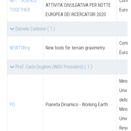
NET - SCIENCE
Comun
ATTIVITA' DIVULGATIVA PER NOTTE
TOGETHER
Europ
EUROPEA DEI RICERCATORI 2020
Daniele Carbone
( 1 )
Comun
NEWTON-g
New tools for terrain gravimetry
Europ
Prof. Carlo Doglioni (INGV President)
( 1 )
Minist
Univer
della 
PD
Pianeta Dinamico - Working Earth
Minist
Univer
Resea