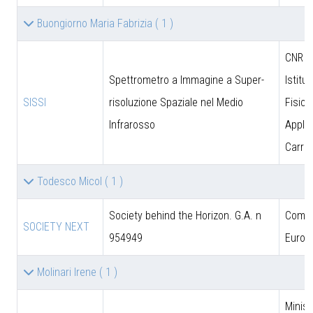
Buongiorno Maria Fabrizia
( 1 )
CNR - 
Spettrometro a Immagine a Super-
Istitut
SISSI
risoluzione Spaziale nel Medio
Fisica
Infrarosso
Applic
Carrar
Todesco Micol
( 1 )
Society behind the Horizon. G.A. n
Comun
SOCIETY NEXT
954949
Europ
Molinari Irene
( 1 )
Minist