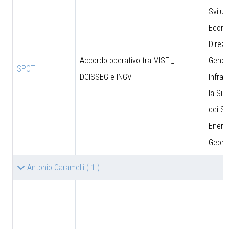
Svilu
Econo
Direzi
Accordo operativo tra MISE _
Genera
SPOT
DGISSEG e INGV
Infras
la Sic
dei Si
Energe
Geomi
Antonio Caramelli
( 1 )