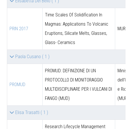
Elisabetta Del Bello
( 1 )
Time Scales Of Solidification In
Magmas: Applications To Volcanic
PRIN 2017
MUR
Eruptions, Silicate Melts, Glasses,
Glass- Ceramics
Paola Cusano
( 1 )
PROMUD: DEFINIZIONE DI UN
Minist
PROTOCOLLO DI MONITORAGGIO
dell'U
PROMUD
MULTIDISCIPLINARE PER I VULCANI DI
e Rice
FANGO (MUD)
(MUR)
Elisa Trasatti
( 1 )
Research Lifecycle Management