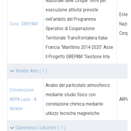
Nazionale delle Cinque Terre per
esecuzione attivita' previste
Ente 
nell'ambito del Programma
Conv. GIREPAM
Nazion
Operativo di Cooperazione
Cinqu
Territoriale Transfrontaliera Italia-
Francia "Marittimo 2014-2020" Asse
II Progetto GIREPAM "Gestione Inte
Winkler Aldo
( 1 )
Analisi del particolato atmosferico
Convenzione
mediante studio fisico con
ARPA Lazio - A.
ARPA 
correlazione chimica mediante
Winkler
utilizzo tecniche magnetiche
Giammanco Salvatore
( 1 )