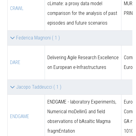
cLimate: a proxy data model
MUR (
CRAWL
comparison for the analysis of past
PRIN)
episodes and future scenarios
Federica Magnoni
( 1 )
Delivering Agile Research Excellence
Comun
DARE
on European e-Infrastructures
Europ
Jacopo Taddeucci
( 1 )
ENDGAME - laboratory Experiments,
Europ
Numerical moDellinG and field
Commi
ENDGAME
observations of bAsaltic Magma
GA n.
fragmEntation
10102