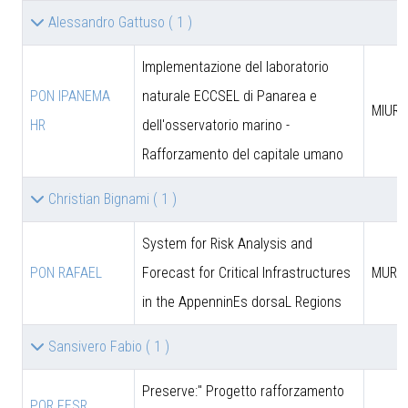
Alessandro Gattuso
( 1 )
Implementazione del laboratorio
PON IPANEMA
naturale ECCSEL di Panarea e
MIUR -
HR
dell'osservatorio marino -
Rafforzamento del capitale umano
Christian Bignami
( 1 )
System for Risk Analysis and
PON RAFAEL
Forecast for Critical Infrastructures
MUR
in the AppenninEs dorsaL Regions
Sansivero Fabio
( 1 )
Preserve:" Progetto rafforzamento
POR FESR