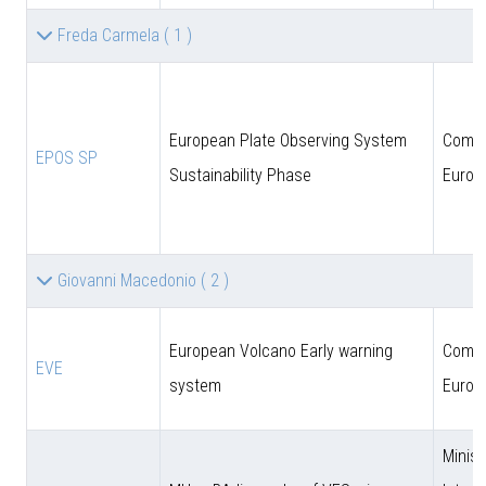
Freda Carmela
( 1 )
European Plate Observing System
Comun
EPOS SP
Sustainability Phase
Europ
Giovanni Macedonio
( 2 )
European Volcano Early warning
Comun
EVE
system
Europ
Minist