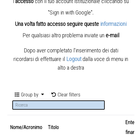
l'
accesso
con il tuo account istituzionale cliccando su
"Sign in with Google"
.
Una volta fatto accesso seguire queste
informazioni
Per qualsiasi altro problema inviate un
e-mail
Dopo aver completato l'inserimento dei dati
ricordarsi di effettuare il
Logout
dalla voce di menu in
alto a destra
Group by
Clear filters
Ente
Nome/Acronimo
Titolo
finanz