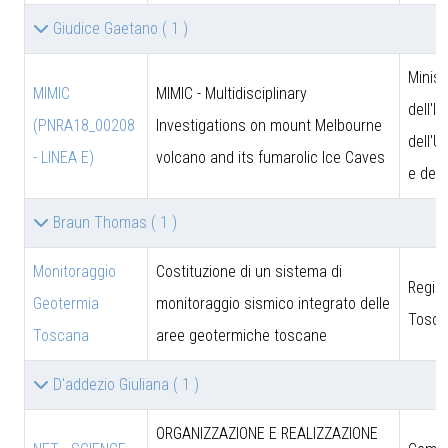
Giudice Gaetano
( 1 )
Minist
MIMIC
MIMIC - Multidisciplinary
dell'I
(PNRA18_00208
Investigations on mount Melbourne
dell'U
- LINEA E)
volcano and its fumarolic Ice Caves
e dell
Braun Thomas
( 1 )
Monitoraggio
Costituzione di un sistema di
Regio
Geotermia
monitoraggio sismico integrato delle
Tosca
Toscana
aree geotermiche toscane
D'addezio Giuliana
( 1 )
ORGANIZZAZIONE E REALIZZAZIONE