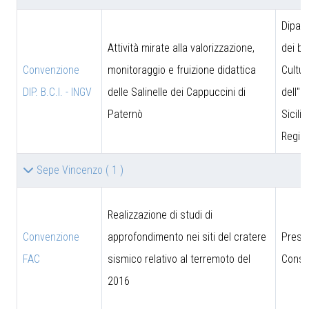
Dipar
Attività mirate alla valorizzazione,
dei be
Convenzione
monitoraggio e fruizione didattica
Cultur
DIP. B.C.I. - INGV
delle Salinelle dei Cappuccini di
dell''I
Paternò
Sicili
Region
Sepe Vincenzo
( 1 )
Realizzazione di studi di
Convenzione
approfondimento nei siti del cratere
Presi
FAC
sismico relativo al terremoto del
Consig
2016