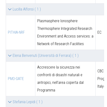
Lucilla Alfonsi
( 1 )
Plasmasphere Ionosphere
Thermosphere Integrated Research
PITHIA-NRF
EC
Environment and Access services: a
Network of Research Facilities
Elena Benvenuti (Università di Ferrara)
( 1 )
Accrescere la sicurezza nei
CBC
confronti di disastri naturali e
PMO-GATE
Prog
antropici, nell’area coperta dal
Italy-
Programma
Stefania Lepidi
( 1 )