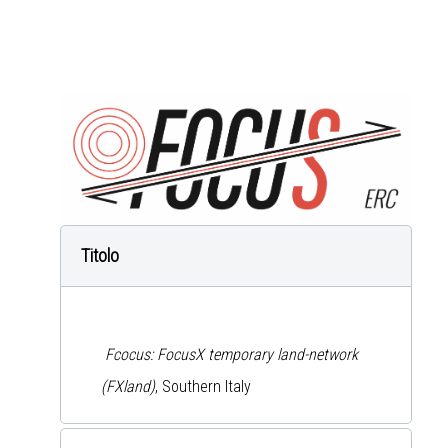
Titolo
Fcocus: FocusX temporary land-network
(FXland)
, Southern Italy