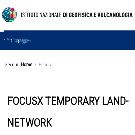
Progetti
Progetti Dipartimentali
Ambiente
Amused
Macmap
Tropomag
Terremoti
Further
Muse
Vulcani
First
Impact
Love-cf
Uno
Sei qui:
Home
Focus
FOCUSX TEMPORARY LAND-
NETWORK