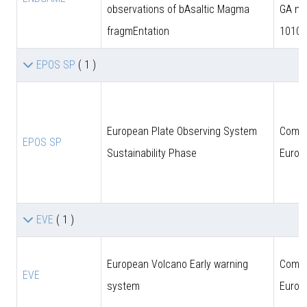
observations of bAsaltic Magma
GA n.
fragmEntation
10102
EPOS SP
( 1 )
European Plate Observing System
Comun
EPOS SP
Sustainability Phase
Europ
EVE
( 1 )
European Volcano Early warning
Comun
EVE
system
Europ