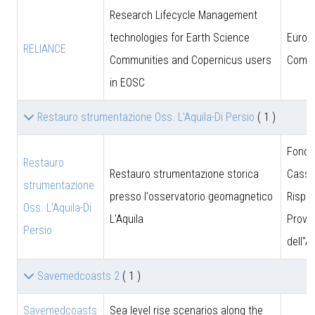
Research Lifecycle Management
technologies for Earth Science
Europ
RELIANCE
Communities and Copernicus users
Commi
in EOSC
Restauro strumentazione Oss. L'Aquila-Di Persio
( 1 )
Fonda
Restauro
Restauro strumentazione storica
Cassa
strumentazione
presso l'osservatorio geomagnetico
Rispar
Oss. L'Aquila-Di
L'Aquila
Provin
Persio
dell''A
Savemedcoasts 2
( 1 )
Savemedcoasts
Sea level rise scenarios along the