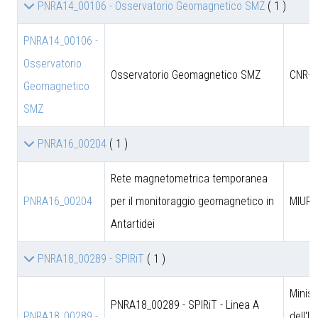
PNRA14_00106 - Osservatorio Geomagnetico SMZ
( 1 )
PNRA14_00106 -
Osservatorio
Osservatorio Geomagnetico SMZ
CNR-D
Geomagnetico
SMZ
PNRA16_00204
( 1 )
Rete magnetometrica temporanea
PNRA16_00204
per il monitoraggio geomagnetico in
MIUR
Antartidei
PNRA18_00289 - SPIRiT
( 1 )
Minist
PNRA18_00289 - SPIRiT - Linea A
PNRA18_00289 -
dell'I