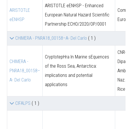
ARISTOTLE eENHSP - Enhanced
ARISTOTLE
Comun
European Natural Hazard Scientific
eENHSP
Europ
Partnership ECHO/2020/OP/0001
CHIMERA - PNRA18_00158–A- Del Carlo
( 1 )
CNR-D
CryptotepHra In Marine sEquences
CHIMERA -
Dipart
of the Ross Sea, Antarctica:
PNRA18_00158–
Amb. 
implications and potential
A- Del Carlo
Naz. d
applications
Ricer
CIFALPS
( 1 )