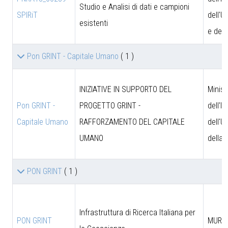
Studio e Analisi di dati e campioni
SPIRiT
dell'U
esistenti
e dell
Pon GRINT - Capitale Umano
( 1 )
INIZIATIVE IN SUPPORTO DEL
Minist
Pon GRINT -
PROGETTO GRINT -
dell'I
Capitale Umano
RAFFORZAMENTO DEL CAPITALE
dell'U
UMANO
della 
PON GRINT
( 1 )
Infrastruttura di Ricerca Italiana per
PON GRINT
MUR