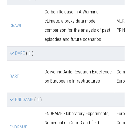
Carbon Release in A Warming
cLimate: a proxy data model
MUR (
CRAWL
comparison for the analysis of past
PRIN)
episodes and future scenarios
DARE
( 1 )
Delivering Agile Research Excellence
Comun
DARE
on European e-Infrastructures
Europ
ENDGAME
( 1 )
ENDGAME - laboratory Experiments,
Europ
Numerical moDellinG and field
Commi
ENDGAME