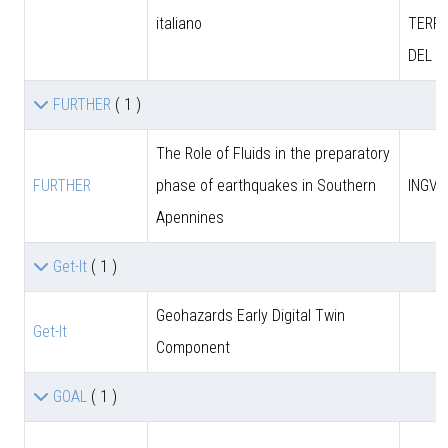
italiano
TERRI
DEL M
FURTHER
( 1 )
The Role of Fluids in the preparatory
FURTHER
phase of earthquakes in Southern
INGV
Apennines
Get-It
( 1 )
Geohazards Early Digital Twin
Get-It
Component
GOAL
( 1 )