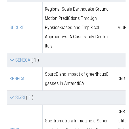
Regional-Scale Earthquake Ground
Motion PrediCtions ThroUgh
SECURE
Pyhsics-based and EmpiRical
MIUR
ApproachEs: A Case study Central
Italy
SENECA
( 1 )
SourcE and impact of greeNhousE
SENECA
CNR
gasses in AntarctiCA
SISSI
( 1 )
CNR - 
Spettrometro a Immagine a Super-
Istitut