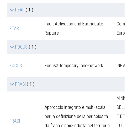
FEAR
( 1 )
Fault Activation and Earthquake
Comun
FEAR
Rupture
Europ
FOCUS
( 1 )
FOCUS
FocusX temporary land-network
INGV
FRASI
( 1 )
MINIS
Approccio integrato e multi-scala
DELL’
per la definizione della pericolosità
E DEL
FRASI
da frana sismo-indotta nel territorio
TUTEL