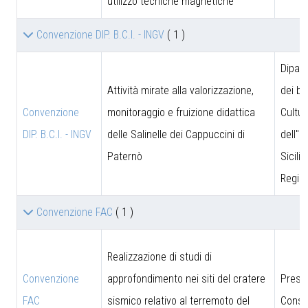
utilizzo tecniche magnetiche
Convenzione DIP. B.C.I. - INGV
( 1 )
Dipar
Attività mirate alla valorizzazione,
dei be
Convenzione
monitoraggio e fruizione didattica
Cultur
DIP. B.C.I. - INGV
delle Salinelle dei Cappuccini di
dell''I
Paternò
Sicili
Region
Convenzione FAC
( 1 )
Realizzazione di studi di
Convenzione
approfondimento nei siti del cratere
Presi
FAC
sismico relativo al terremoto del
Consig