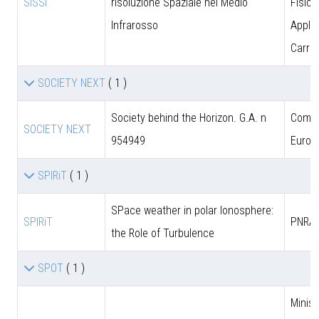
SISSI
risoluzione Spaziale nel Medio
Fisica
Infrarosso
Applic
Carrar
SOCIETY NEXT
( 1 )
Society behind the Horizon. G.A. n
Comun
SOCIETY NEXT
954949
Europ
SPIRiT
( 1 )
SPace weather in polar Ionosphere:
SPIRiT
PNRA
the Role of Turbulence
SPOT
( 1 )
Minist