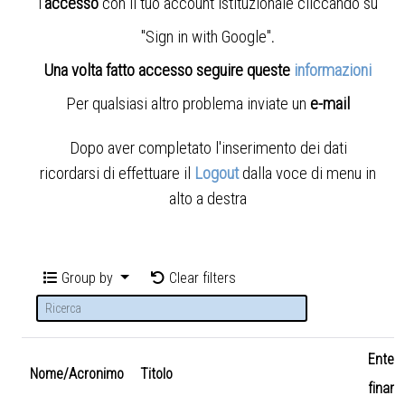
l'
accesso
con il tuo account istituzionale cliccando su
"Sign in with Google"
.
Una volta fatto accesso seguire queste
informazioni
Per qualsiasi altro problema inviate un
e-mail
Dopo aver completato l'inserimento dei dati
ricordarsi di effettuare il
Logout
dalla voce di menu in
alto a destra
Group by
Clear filters
Ente
Nome/Acronimo
Titolo
finanz