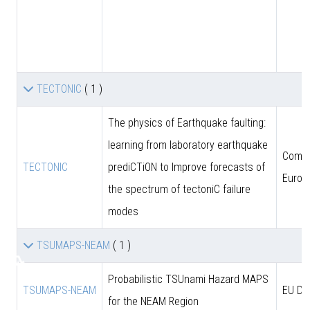
TECTONIC
( 1 )
The physics of Earthquake faulting:
learning from laboratory earthquake
Comun
TECTONIC
prediCTiON to Improve forecasts of
Europ
the spectrum of tectoniC failure
modes
TSUMAPS-NEAM
( 1 )
♿
Probabilistic TSUnami Hazard MAPS
TSUMAPS-NEAM
EU DG
for the NEAM Region