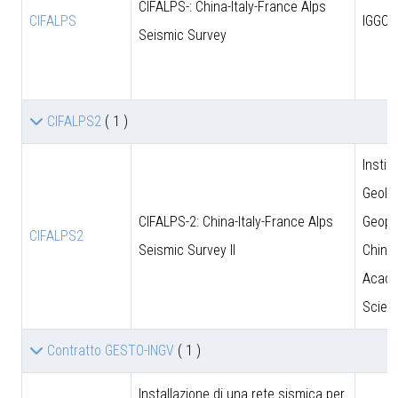
CIFALPS-: China-Italy-France Alps
CIFALPS
IGGCA
Seismic Survey
CIFALPS2
( 1 )
Instit
Geolo
CIFALPS-2: China-Italy-France Alps
Geoph
CIFALPS2
Seismic Survey II
Chine
Acade
Scien
Contratto GESTO-INGV
( 1 )
Installazione di una rete sismica per