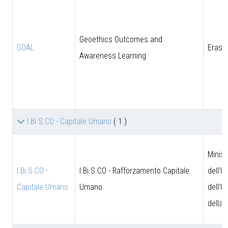
Geoethics Outcomes and
GOAL
Eras
Awareness Learning
I.Bi.S.CO - Capitale Umano
( 1 )
Minist
I.Bi.S.CO -
I.Bi.S.CO - Rafforzamento Capitale
dell'I
Capitale Umano
Umano
dell'U
della 