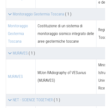
e dell
Monitoraggio Geotermia Toscana
( 1 )
Monitoraggio
Costituzione di un sistema di
Regio
Geotermia
monitoraggio sismico integrato delle
Tosca
Toscana
aree geotermiche toscane
MURAVES
( 1 )
Minist
MUon RAdiography of VESuvius
Istruz
MURAVES
(MURAVES)
Univer
Ricer
NET - SCIENCE TOGETHER
( 1 )