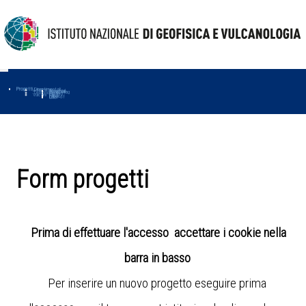
Progetti
Progetti Dipartimentali
Ambiente
Amused
Macmap
Tropomag
Terremoti
Further
Muse
Vulcani
First
Impact
Love-cf
Uno
Form progetti
Prima di effettuare l'accesso accettare i cookie nella
barra in basso
Per inserire un nuovo progetto eseguire prima