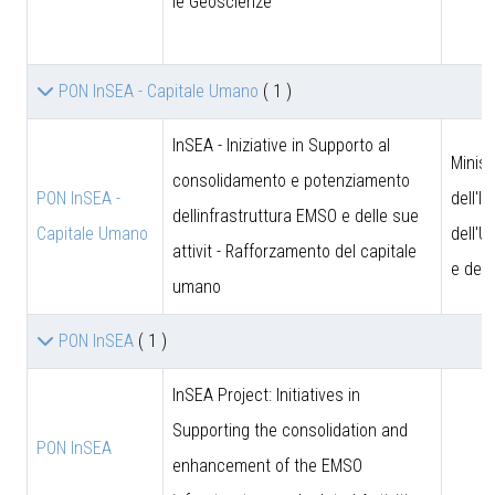
le Geoscienze
PON InSEA - Capitale Umano
( 1 )
InSEA - Iniziative in Supporto al
Minist
consolidamento e potenziamento
PON InSEA -
dell'I
dellinfrastruttura EMSO e delle sue
Capitale Umano
dell'U
attivit - Rafforzamento del capitale
e dell
umano
PON InSEA
( 1 )
InSEA Project: Initiatives in
Supporting the consolidation and
PON InSEA
enhancement of the EMSO