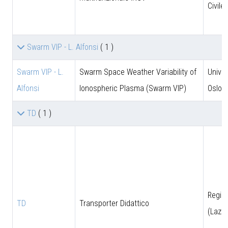
Civile
Swarm VIP - L. Alfonsi
( 1 )
Swarm VIP - L.
Swarm Space Weather Variability of
Univer
Alfonsi
Ionospheric Plasma (Swarm VIP)
Oslo
TD
( 1 )
Regio
TD
Transporter Didattico
(Lazio