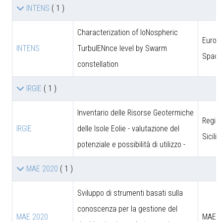
INTENS
( 1 )
Characterization of IoNospheric
Europ
INTENS
TurbulENnce level by Swarm
Space
constellation
IRGIE
( 1 )
Inventario delle Risorse Geotermiche
Regio
IRGIE
delle Isole Eolie - valutazione del
Sicili
potenziale e possibilità di utilizzo -
MAE 2020
( 1 )
Sviluppo di strumenti basati sulla
conoscenza per la gestione del
MAE 2020
MAE