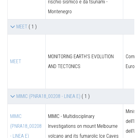
rischio sismico e da tsunami -
Montenegro
MEET
( 1 )
MONITORING EARTH'S EVOLUTION
Comun
MEET
AND TECTONICS
Europ
MIMIC (PNRA18_00208 - LINEA E)
( 1 )
Minist
MIMIC
MIMIC - Multidisciplinary
dell'I
(PNRA18_00208
Investigations on mount Melbourne
dell'U
- LINEA E)
volcano and its fumarolic Ice Caves