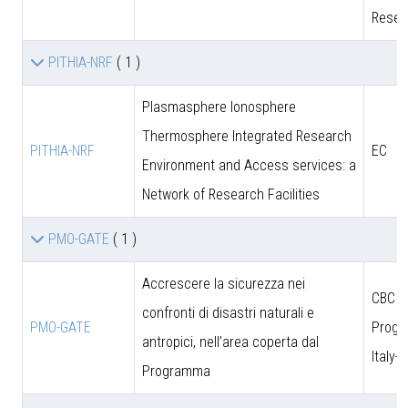
Resea
PITHIA-NRF
( 1 )
Plasmasphere Ionosphere
Thermosphere Integrated Research
PITHIA-NRF
EC
Environment and Access services: a
Network of Research Facilities
PMO-GATE
( 1 )
Accrescere la sicurezza nei
CBC
confronti di disastri naturali e
PMO-GATE
Prog
antropici, nell’area coperta dal
Italy-
Programma