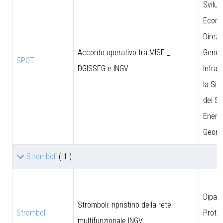
Svilu
Econo
Direzi
Accordo operativo tra MISE _
Genera
SPOT
DGISSEG e INGV
Infras
la Sic
dei Si
Energe
Geomi
Stromboli
( 1 )
Dipar
Stromboli: ripristino della rete
Stromboli
Prote
multifunzionale INGV