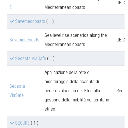
UE D
2
Mediterranean coasts
Savemedcoasts
( 1 )
Sea level rise scenarios along the
Savemedcoasts
UE D
Mediterranean coasts
Secesta ViaSafe
( 1 )
Applicazione della rete di
monitoraggio della ricaduta di
Secesta
cenere vulcanica dell'Etna alla
Region
ViaSafe
gestione della mobilità nel territorio
etneo
SECURE
( 1 )