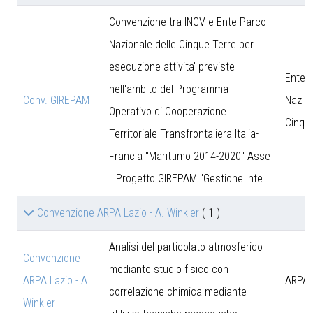
Convenzione tra INGV e Ente Parco
Nazionale delle Cinque Terre per
esecuzione attivita' previste
Ente 
nell'ambito del Programma
Conv. GIREPAM
Nazion
Operativo di Cooperazione
Cinqu
Territoriale Transfrontaliera Italia-
Francia "Marittimo 2014-2020" Asse
II Progetto GIREPAM "Gestione Inte
Convenzione ARPA Lazio - A. Winkler
( 1 )
Analisi del particolato atmosferico
Convenzione
mediante studio fisico con
ARPA Lazio - A.
ARPA 
correlazione chimica mediante
Winkler