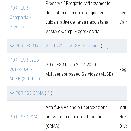
Preserve:" Progetto rafforzamento
POR FESR
dei sistemi di moniroraggio dei
Regio
Campania -
vulcani attivi dell'area napoletana-
Campa
Preserve
Vesuvio-Campi Flegrei-Ischia"
POR FESR Lazio 2014-2020 - MUSE (S. Urbini)
( 1 )
POR FESR Lazio
POR FESR Lazio 2014-2020 -
2014-2020 -
Regio
Multisensor-based Services (MUSE)
MUSE (S. Urbini)
POR FSE ORMA
( 1 )
Alta fORMAzione e ricerca-azione
Istitut
POR FSE ORMA
presso enti di ricerca toscani
Nazion
(ORMA)
Ottica