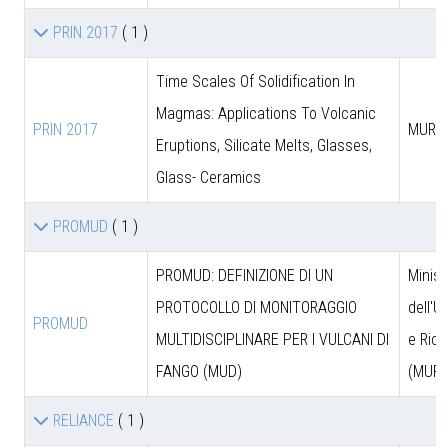
PRIN 2017
( 1 )
Time Scales Of Solidification In
Magmas: Applications To Volcanic
PRIN 2017
MUR
Eruptions, Silicate Melts, Glasses,
Glass- Ceramics
PROMUD
( 1 )
PROMUD: DEFINIZIONE DI UN
Minist
PROTOCOLLO DI MONITORAGGIO
dell'U
PROMUD
MULTIDISCIPLINARE PER I VULCANI DI
e Rice
FANGO (MUD)
(MUR)
RELIANCE
( 1 )