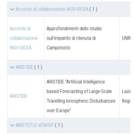
Accordo di collaborazione INGV-DICEA
( 1 )
Accordo di
Approfondimenti dello studio
collaborazione
sull'impianto di ritenuta di
UNIRM
INGV-DICEA
Campotosto
ARISTIDE
( 1 )
ARISTIDE “Artificial Intelligence
based Forecasting of Large-Scale
Lazio 
ARISTIDE
Travelling Ionospheric Disturbances
Regio
over Europe”
ARISTOTLE eENHSP
( 1 )