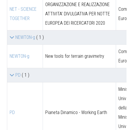
ORGANIZZAZIONE E REALIZZAZIONE
NET - SCIENCE
Comun
ATTIVITA' DIVULGATIVA PER NOTTE
TOGETHER
Europ
EUROPEA DEI RICERCATORI 2020
NEWTON-g
( 1 )
Comun
NEWTON-g
New tools for terrain gravimetry
Europ
PD
( 1 )
Minist
Univer
della 
PD
Pianeta Dinamico - Working Earth
Minist
Univer