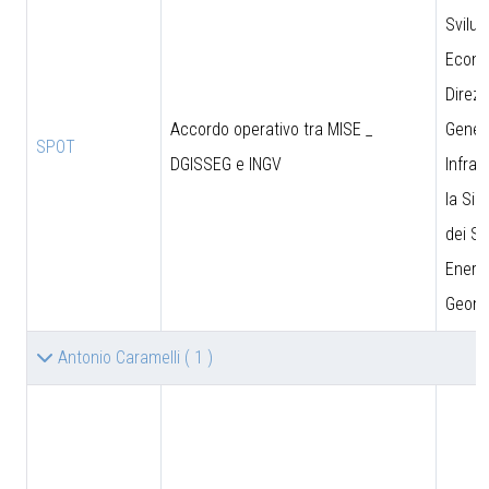
Svilu
Econo
Direzi
Accordo operativo tra MISE _
Genera
SPOT
DGISSEG e INGV
Infras
la Sic
dei Si
Energe
Geomi
Antonio Caramelli
( 1 )