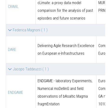
cLimate: a proxy data model
MUR (
CRAWL
comparison for the analysis of past
PRIN)
episodes and future scenarios
Federica Magnoni
( 1 )
Delivering Agile Research Excellence
Comun
DARE
on European e-Infrastructures
Europ
Jacopo Taddeucci
( 1 )
ENDGAME - laboratory Experiments,
Europ
Numerical moDellinG and field
Commi
ENDGAME
observations of bAsaltic Magma
GA n.
fragmEntation
10102