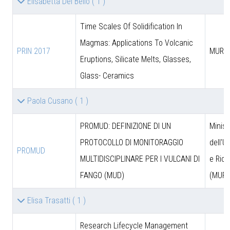
Elisabetta Del Bello
( 1 )
Time Scales Of Solidification In
Magmas: Applications To Volcanic
PRIN 2017
MUR
Eruptions, Silicate Melts, Glasses,
Glass- Ceramics
Paola Cusano
( 1 )
PROMUD: DEFINIZIONE DI UN
Minist
PROTOCOLLO DI MONITORAGGIO
dell'U
PROMUD
MULTIDISCIPLINARE PER I VULCANI DI
e Rice
FANGO (MUD)
(MUR)
Elisa Trasatti
( 1 )
Research Lifecycle Management