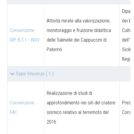
Dipar
Attività mirate alla valorizzazione,
dei be
Convenzione
monitoraggio e fruizione didattica
Cultur
DIP. B.C.I. - INGV
delle Salinelle dei Cappuccini di
dell''I
Paternò
Sicili
Region
Sepe Vincenzo
( 1 )
Realizzazione di studi di
Convenzione
approfondimento nei siti del cratere
Presi
FAC
sismico relativo al terremoto del
Consig
2016