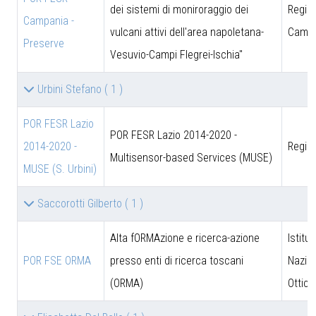
dei sistemi di moniroraggio dei
Regio
Campania -
vulcani attivi dell'area napoletana-
Campa
Preserve
Vesuvio-Campi Flegrei-Ischia"
Urbini Stefano
( 1 )
POR FESR Lazio
POR FESR Lazio 2014-2020 -
2014-2020 -
Regio
Multisensor-based Services (MUSE)
MUSE (S. Urbini)
Saccorotti Gilberto
( 1 )
Alta fORMAzione e ricerca-azione
Istitut
POR FSE ORMA
presso enti di ricerca toscani
Nazion
(ORMA)
Ottica