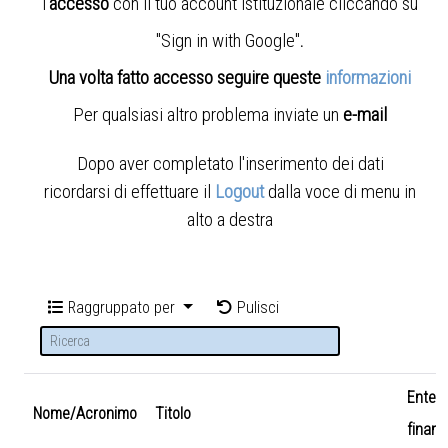
l'
accesso
con il tuo account istituzionale cliccando su
"Sign in with Google"
.
Una volta fatto accesso seguire queste
informazioni
Per qualsiasi altro problema inviate un
e-mail
Dopo aver completato l'inserimento dei dati
ricordarsi di effettuare il
Logout
dalla voce di menu in
alto a destra
Raggruppato per
Pulisci
Ente
Nome/Acronimo
Titolo
finanz