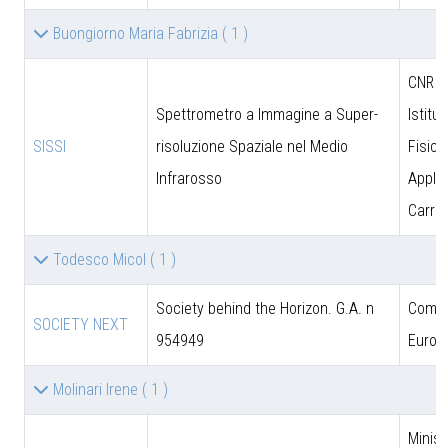
Buongiorno Maria Fabrizia
( 1 )
CNR - 
Spettrometro a Immagine a Super-
Istitut
SISSI
risoluzione Spaziale nel Medio
Fisica
Infrarosso
Applic
Carrar
Todesco Micol
( 1 )
Society behind the Horizon. G.A. n
Comun
SOCIETY NEXT
954949
Europ
Molinari Irene
( 1 )
Minist