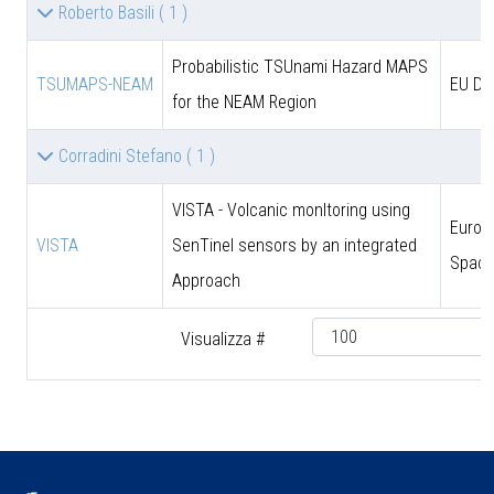
Roberto Basili
( 1 )
Probabilistic TSUnami Hazard MAPS
TSUMAPS-NEAM
EU DG
for the NEAM Region
Corradini Stefano
( 1 )
VISTA - Volcanic monItoring using
Europ
VISTA
SenTinel sensors by an integrated
Space
Approach
Visualizza #
♿