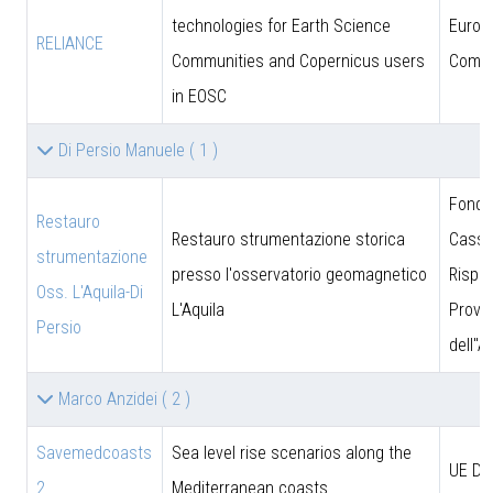
technologies for Earth Science
Europ
RELIANCE
Communities and Copernicus users
Commi
in EOSC
Di Persio Manuele
( 1 )
Fonda
Restauro
Restauro strumentazione storica
Cassa
strumentazione
presso l'osservatorio geomagnetico
Rispar
Oss. L'Aquila-Di
L'Aquila
Provin
Persio
dell''A
Marco Anzidei
( 2 )
Savemedcoasts
Sea level rise scenarios along the
UE D
2
Mediterranean coasts