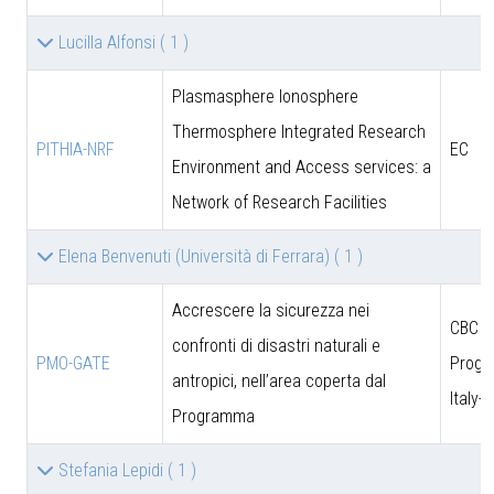
Lucilla Alfonsi
( 1 )
Plasmasphere Ionosphere
Thermosphere Integrated Research
PITHIA-NRF
EC
Environment and Access services: a
Network of Research Facilities
Elena Benvenuti (Università di Ferrara)
( 1 )
Accrescere la sicurezza nei
CBC
confronti di disastri naturali e
PMO-GATE
Prog
antropici, nell’area coperta dal
Italy-
Programma
Stefania Lepidi
( 1 )