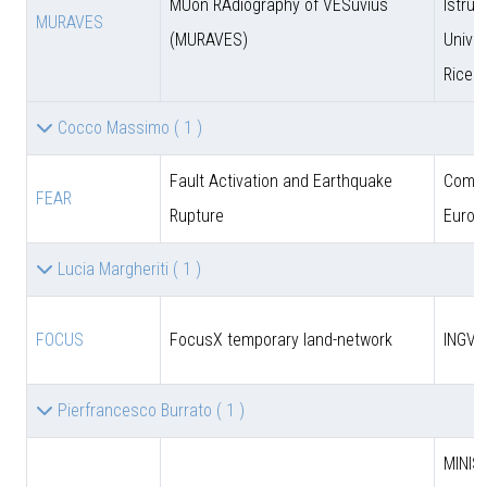
MUon RAdiography of VESuvius
Istruz
MURAVES
(MURAVES)
Univer
Ricer
Cocco Massimo
( 1 )
Fault Activation and Earthquake
Comun
FEAR
Rupture
Europ
Lucia Margheriti
( 1 )
FOCUS
FocusX temporary land-network
INGV
Pierfrancesco Burrato
( 1 )
MINIS