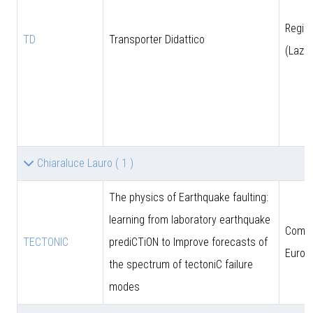
Regio
TD
Transporter Didattico
(Lazio
Chiaraluce Lauro
( 1 )
The physics of Earthquake faulting:
learning from laboratory earthquake
Comun
TECTONIC
prediCTiON to Improve forecasts of
Europ
the spectrum of tectoniC failure
modes