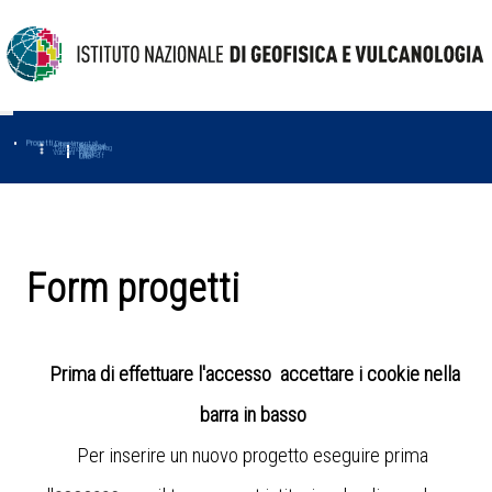
Progetti
Progetti Dipartimentali
Ambiente
Amused
Macmap
Tropomag
Terremoti
Further
Muse
Vulcani
First
Impact
Love-cf
Uno
Form progetti
Prima di effettuare l'accesso accettare i cookie nella
barra in basso
Per inserire un nuovo progetto eseguire prima