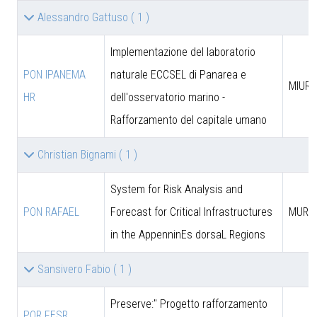
Alessandro Gattuso
( 1 )
Implementazione del laboratorio
PON IPANEMA
naturale ECCSEL di Panarea e
MIUR -
HR
dell'osservatorio marino -
Rafforzamento del capitale umano
Christian Bignami
( 1 )
System for Risk Analysis and
PON RAFAEL
Forecast for Critical Infrastructures
MUR
in the AppenninEs dorsaL Regions
Sansivero Fabio
( 1 )
Preserve:" Progetto rafforzamento
POR FESR