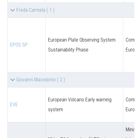
Freda Carmela
( 1 )
European Plate Observing System
Comun
EPOS SP
Sustainability Phase
Europ
Giovanni Macedonio
( 2 )
European Volcano Early warning
Comun
EVE
system
Europ
Minist