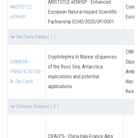
ARISTOTLE eENHSP - Enhanced
ARISTOTLE
Comun
European Natural Hazard Scientific
eENHSP
Europ
Partnership ECHO/2020/OP/0001
Del Carlo Paola
( 1 )
CNR-D
CryptotepHra In Marine sEquences
CHIMERA -
Dipart
of the Ross Sea, Antarctica:
PNRA18_00158–
Amb. 
implications and potential
A- Del Carlo
Naz. d
applications
Ricer
Stefano Solarino
( 2 )
CIFALPS-: China-Italy-France Alps