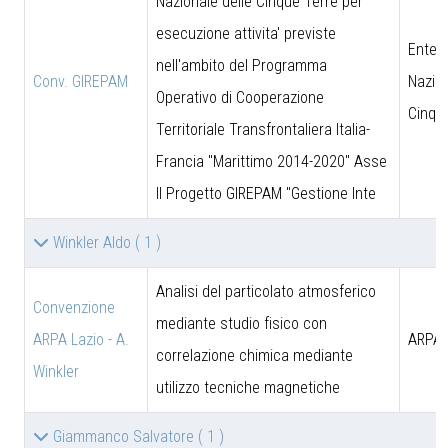
Nazionale delle Cinque Terre per
esecuzione attivita' previste
Ente 
nell'ambito del Programma
Conv. GIREPAM
Nazion
Operativo di Cooperazione
Cinqu
Territoriale Transfrontaliera Italia-
Francia "Marittimo 2014-2020" Asse
II Progetto GIREPAM "Gestione Inte
Winkler Aldo
( 1 )
Analisi del particolato atmosferico
Convenzione
mediante studio fisico con
ARPA Lazio - A.
ARPA 
correlazione chimica mediante
Winkler
utilizzo tecniche magnetiche
Giammanco Salvatore
( 1 )