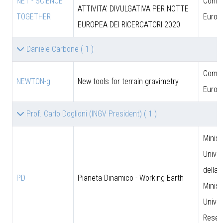
NET - SCIENCE
Comun
ATTIVITA' DIVULGATIVA PER NOTTE
TOGETHER
Europ
EUROPEA DEI RICERCATORI 2020
Daniele Carbone
( 1 )
Comun
NEWTON-g
New tools for terrain gravimetry
Europ
Prof. Carlo Doglioni (INGV President)
( 1 )
Minist
Univer
della 
PD
Pianeta Dinamico - Working Earth
Minist
Univer
Resea