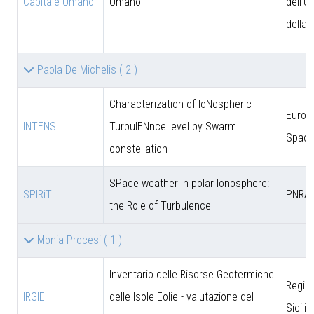
Capitale Umano
Umano
dell'U
della 
Paola De Michelis
( 2 )
Characterization of IoNospheric
Europ
INTENS
TurbulENnce level by Swarm
Space
constellation
SPace weather in polar Ionosphere:
SPIRiT
PNRA
the Role of Turbulence
Monia Procesi
( 1 )
Inventario delle Risorse Geotermiche
Regio
IRGIE
delle Isole Eolie - valutazione del
Sicili