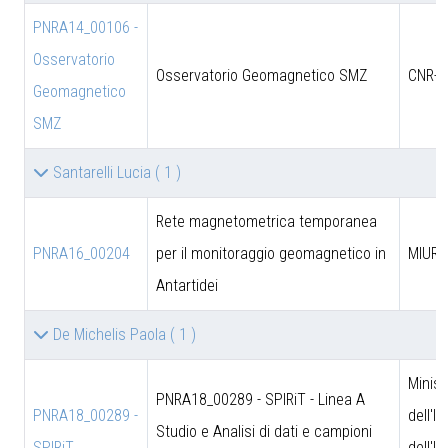
PNRA14_00106 -
Osservatorio
Osservatorio Geomagnetico SMZ
CNR-D
Geomagnetico
SMZ
Santarelli Lucia
( 1 )
Rete magnetometrica temporanea
PNRA16_00204
per il monitoraggio geomagnetico in
MIUR
Antartidei
De Michelis Paola
( 1 )
Minist
PNRA18_00289 - SPIRiT - Linea A
PNRA18_00289 -
dell'I
Studio e Analisi di dati e campioni
SPIRiT
dell'U