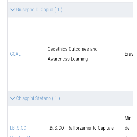
Giuseppe Di Capua
( 1 )
Geoethics Outcomes and
GOAL
Eras
Awareness Learning
Chiappini Stefano
( 1 )
Minist
I.Bi.S.CO -
I.Bi.S.CO - Rafforzamento Capitale
dell'I