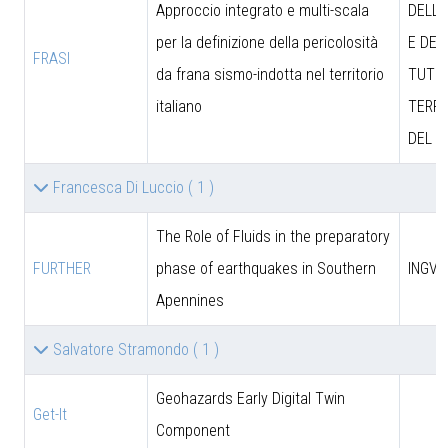
Approccio integrato e multi-scala
DELL’
per la definizione della pericolosità
E DEL
FRASI
da frana sismo-indotta nel territorio
TUTEL
italiano
TERRI
DEL M
Francesca Di Luccio
( 1 )
The Role of Fluids in the preparatory
FURTHER
phase of earthquakes in Southern
INGV
Apennines
Salvatore Stramondo
( 1 )
Geohazards Early Digital Twin
Get-It
Component