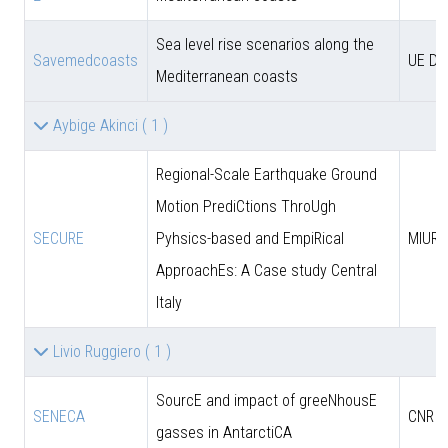
Sea level rise scenarios along the
Savemedcoasts
UE D
Mediterranean coasts
Aybige Akinci
( 1 )
Regional-Scale Earthquake Ground
Motion PrediCtions ThroUgh
SECURE
Pyhsics-based and EmpiRical
MIUR
ApproachEs: A Case study Central
Italy
Livio Ruggiero
( 1 )
SourcE and impact of greeNhousE
SENECA
CNR
gasses in AntarctiCA