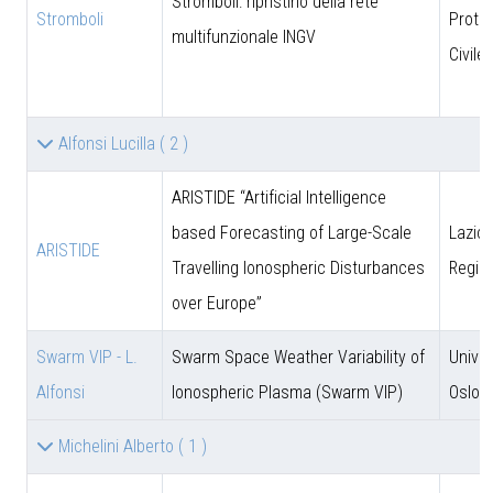
Stromboli: ripristino della rete
Stromboli
Prote
multifunzionale INGV
Civile
Alfonsi Lucilla
( 2 )
ARISTIDE “Artificial Intelligence
based Forecasting of Large-Scale
Lazio 
ARISTIDE
Travelling Ionospheric Disturbances
Regio
over Europe”
Swarm VIP - L.
Swarm Space Weather Variability of
Univer
Alfonsi
Ionospheric Plasma (Swarm VIP)
Oslo
Michelini Alberto
( 1 )