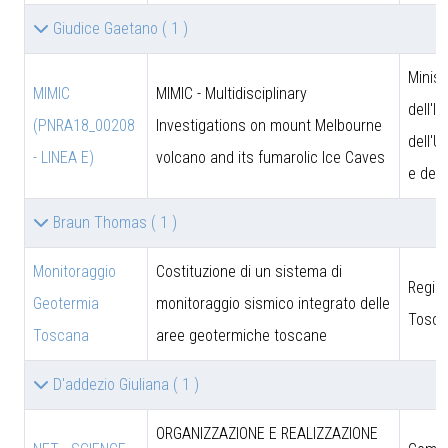
Giudice Gaetano
( 1 )
Minist
MIMIC
MIMIC - Multidisciplinary
dell'I
(PNRA18_00208
Investigations on mount Melbourne
dell'U
- LINEA E)
volcano and its fumarolic Ice Caves
e dell
Braun Thomas
( 1 )
Monitoraggio
Costituzione di un sistema di
Regio
Geotermia
monitoraggio sismico integrato delle
Tosca
Toscana
aree geotermiche toscane
D'addezio Giuliana
( 1 )
ORGANIZZAZIONE E REALIZZAZIONE