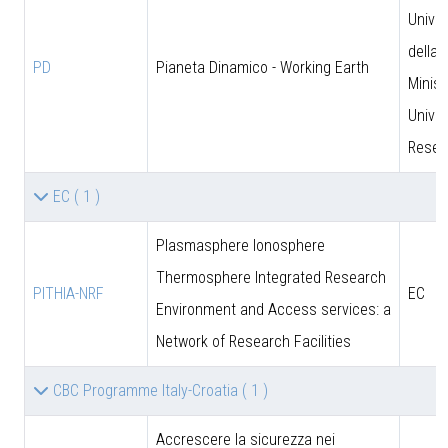
Univer
della 
PD
Pianeta Dinamico - Working Earth
Minist
Univer
Resea
EC
( 1 )
Plasmasphere Ionosphere
Thermosphere Integrated Research
PITHIA-NRF
EC
Environment and Access services: a
Network of Research Facilities
CBC Programme Italy-Croatia
( 1 )
Accrescere la sicurezza nei