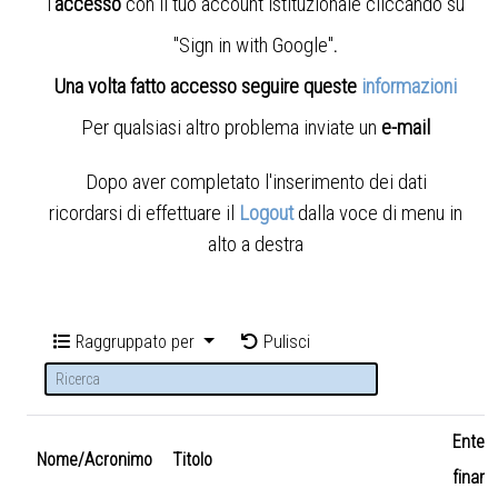
l'
accesso
con il tuo account istituzionale cliccando su
"Sign in with Google"
.
Una volta fatto accesso seguire queste
informazioni
Per qualsiasi altro problema inviate un
e-mail
Dopo aver completato l'inserimento dei dati
ricordarsi di effettuare il
Logout
dalla voce di menu in
alto a destra
Raggruppato per
Pulisci
Ente
Nome/Acronimo
Titolo
finanz