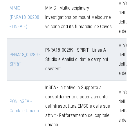
Minist
MIMIC
MIMIC - Multidisciplinary
dell'I
(PNRA18_00208
Investigations on mount Melbourne
dell'U
- LINEA E)
volcano and its fumarolic Ice Caves
e dell
Minist
PNRA18_00289 - SPIRiT - Linea A
PNRA18_00289 -
dell'I
Studio e Analisi di dati e campioni
SPIRiT
dell'U
esistenti
e dell
InSEA - Iniziative in Supporto al
Minist
consolidamento e potenziamento
PON InSEA -
dell'I
dellinfrastruttura EMSO e delle sue
Capitale Umano
dell'U
attivit - Rafforzamento del capitale
e dell
umano