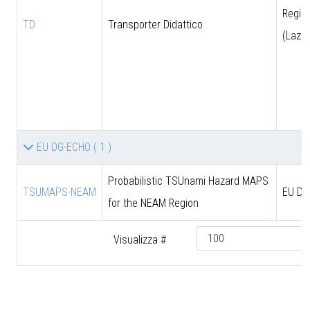
Regio
TD
Transporter Didattico
(Lazio
EU DG-ECHO
( 1 )
Probabilistic TSUnami Hazard MAPS
TSUMAPS-NEAM
EU DG
for the NEAM Region
Visualizza #