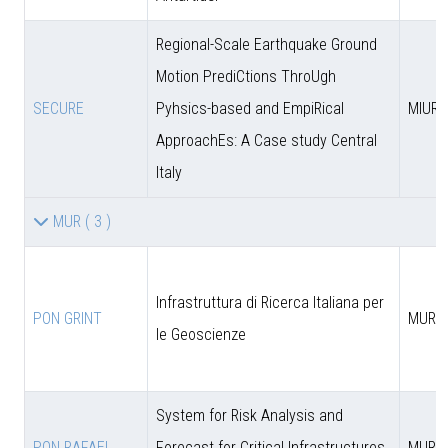
Regional-Scale Earthquake Ground
Motion PrediCtions ThroUgh
SECURE
Pyhsics-based and EmpiRical
MIUR
ApproachEs: A Case study Central
Italy
MUR
( 3 )
Infrastruttura di Ricerca Italiana per
PON GRINT
MUR
le Geoscienze
System for Risk Analysis and
PON RAFAEL
Forecast for Critical Infrastructures
MUR