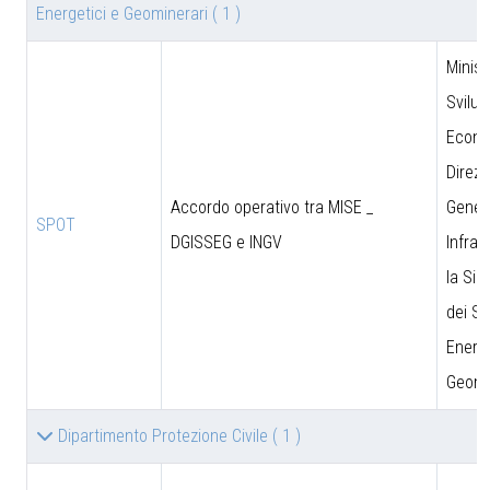
Energetici e Geominerari
( 1 )
Minist
Svilu
Econo
Direzi
Accordo operativo tra MISE _
Genera
SPOT
DGISSEG e INGV
Infras
la Sic
dei Si
Energe
Geomi
Dipartimento Protezione Civile
( 1 )