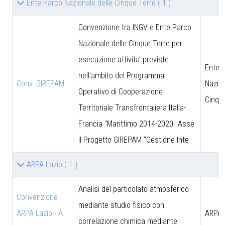
Ente Parco Nazionale delle Cinque Terre
( 1 )
Convenzione tra INGV e Ente Parco
Nazionale delle Cinque Terre per
esecuzione attivita' previste
Ente 
nell'ambito del Programma
Conv. GIREPAM
Nazion
Operativo di Cooperazione
Cinqu
Territoriale Transfrontaliera Italia-
Francia "Marittimo 2014-2020" Asse
II Progetto GIREPAM "Gestione Inte
ARPA Lazio
( 1 )
Analisi del particolato atmosferico
Convenzione
mediante studio fisico con
ARPA Lazio - A.
ARPA 
correlazione chimica mediante