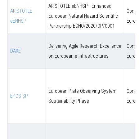
ARISTOTLE eENHSP - Enhanced
ARISTOTLE
Comun
European Natural Hazard Scientific
eENHSP
Europ
Partnership ECHO/2020/OP/0001
Delivering Agile Research Excellence
Comun
DARE
on European e-Infrastructures
Europ
European Plate Observing System
Comun
EPOS SP
Sustainability Phase
Europ