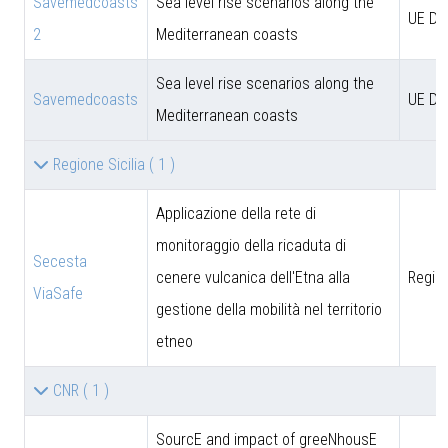
Savemedcoasts
Sea level rise scenarios along the
UE D
2
Mediterranean coasts
Sea level rise scenarios along the
Savemedcoasts
UE D
Mediterranean coasts
Regione Sicilia
( 1 )
Applicazione della rete di
monitoraggio della ricaduta di
Secesta
cenere vulcanica dell'Etna alla
Region
ViaSafe
gestione della mobilità nel territorio
etneo
CNR
( 1 )
SourcE and impact of greeNhousE