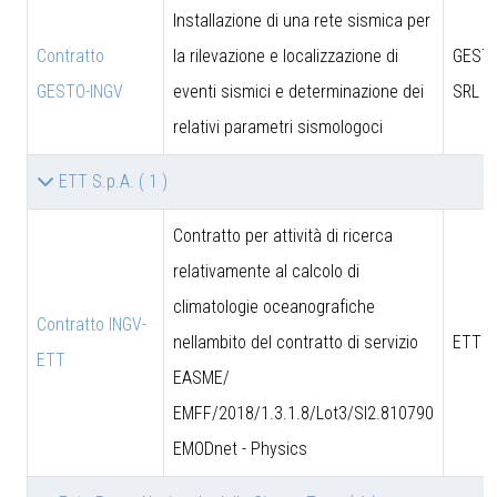
Installazione di una rete sismica per
Contratto
la rilevazione e localizzazione di
GESTO
GESTO-INGV
eventi sismici e determinazione dei
SRL
relativi parametri sismologoci
ETT S.p.A.
( 1 )
Contratto per attività di ricerca
relativamente al calcolo di
climatologie oceanografiche
Contratto INGV-
nellambito del contratto di servizio
ETT S
ETT
EASME/
EMFF/2018/1.3.1.8/Lot3/SI2.810790
EMODnet - Physics