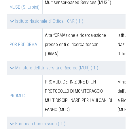
Multisensor-based Services (MUSE)
MUSE (S. Urbini)
Istituto Nazionale di Ottica - CNR
( 1 )
Alta fORMAzione e ricerca-azione
Istitut
POR FSE ORMA
presso enti di ricerca toscani
Nazion
(ORMA)
Ottica
Ministero dell'Università e Ricerca (MUR)
( 1 )
PROMUD: DEFINIZIONE DI UN
Minist
PROTOCOLLO DI MONITORAGGIO
dell'U
PROMUD
MULTIDISCIPLINARE PER I VULCANI DI
e Rice
FANGO (MUD)
(MUR)
European Commission
( 1 )