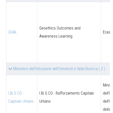
Geoethics Outcomes and
GOAL
Eras
Awareness Learning
Ministero dell'Istruzione dell'Universit e della Ricerca
( 2 )
Minist
I.Bi.S.CO -
I.Bi.S.CO - Rafforzamento Capitale
dell'I
Capitale Umano
Umano
dell'U
della 