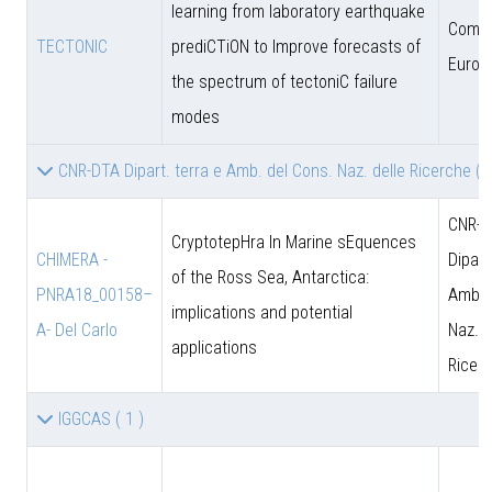
learning from laboratory earthquake
Comun
TECTONIC
prediCTiON to Improve forecasts of
Europ
the spectrum of tectoniC failure
modes
CNR-DTA Dipart. terra e Amb. del Cons. Naz. delle Ricerche
( 
CNR-D
CryptotepHra In Marine sEquences
CHIMERA -
Dipart
of the Ross Sea, Antarctica:
PNRA18_00158–
Amb. 
implications and potential
A- Del Carlo
Naz. d
applications
Ricer
IGGCAS
( 1 )