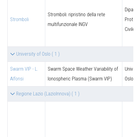
Dipar
Stromboli: ripristino della rete
Stromboli
Prote
multifunzionale INGV
Civile
University of Oslo
( 1 )
Swarm VIP - L.
Swarm Space Weather Variability of
Univer
Alfonsi
Ionospheric Plasma (Swarm VIP)
Oslo
Regione Lazio (LazioInnova)
( 1 )