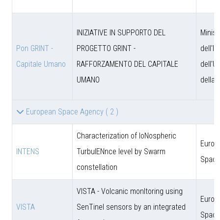
INIZIATIVE IN SUPPORTO DEL
Minist
Pon GRINT -
PROGETTO GRINT -
dell'I
Capitale Umano
RAFFORZAMENTO DEL CAPITALE
dell'U
UMANO
della 
European Space Agency
( 2 )
Characterization of IoNospheric
Europ
INTENS
TurbulENnce level by Swarm
Space
constellation
VISTA - Volcanic monItoring using
Europ
VISTA
SenTinel sensors by an integrated
Space