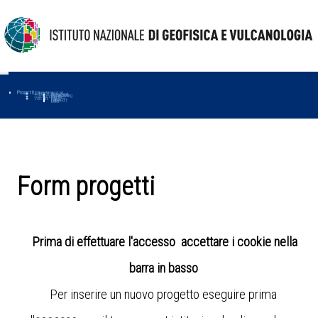
Progetti
Progetti Dipartimentali
Ambiente
Amused
Macmap
Tropomag
Terremoti
Further
Muse
Vulcani
First
Impact
Love-cf
Uno
Form progetti
Prima di effettuare l'accesso accettare i cookie nella
barra in basso
Per inserire un nuovo progetto eseguire prima