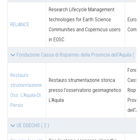
Research Lifecycle Management
technologies for Earth Science
Europ
RELIANCE
Communities and Copernicus users
Commi
in EOSC
Fondazione Cassa di Risparmio della Provincia dell''Aquila
( 1 
Fonda
Restauro
Restauro strumentazione storica
Cassa
strumentazione
presso l'osservatorio geomagnetico
Rispar
Oss. L'Aquila-Di
L'Aquila
Provin
Persio
dell''A
UE DGECHO
( 2 )