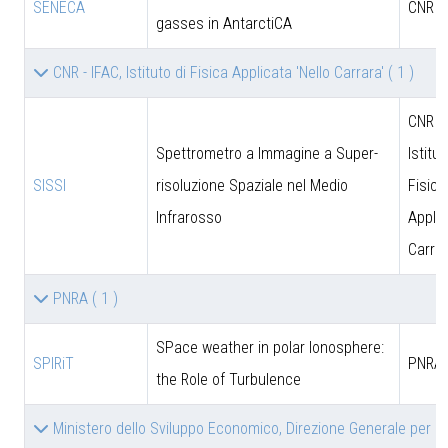
SENECA
CNR
gasses in AntarctiCA
CNR - IFAC, Istituto di Fisica Applicata 'Nello Carrara'
( 1 )
CNR - 
Spettrometro a Immagine a Super-
Istitut
SISSI
risoluzione Spaziale nel Medio
Fisica
Infrarosso
Applic
Carrar
PNRA
( 1 )
SPace weather in polar Ionosphere:
SPIRiT
PNRA
the Role of Turbulence
Ministero dello Sviluppo Economico, Direzione Generale per le 