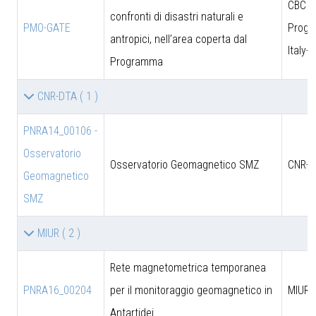
CBC
confronti di disastri naturali e
PMO-GATE
Prog
antropici, nell’area coperta dal
Italy-
Programma
CNR-DTA
( 1 )
PNRA14_00106 -
Osservatorio
Osservatorio Geomagnetico SMZ
CNR-D
Geomagnetico
SMZ
MIUR
( 2 )
Rete magnetometrica temporanea
PNRA16_00204
per il monitoraggio geomagnetico in
MIUR
Antartidei