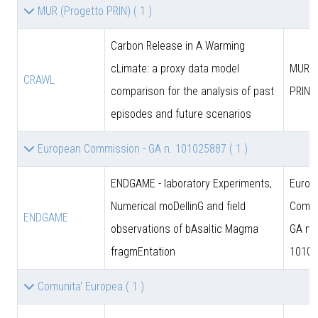
MUR (Progetto PRIN)
( 1 )
Carbon Release in A Warming
cLimate: a proxy data model
MUR (
CRAWL
comparison for the analysis of past
PRIN)
episodes and future scenarios
European Commission - GA n. 101025887
( 1 )
ENDGAME - laboratory Experiments,
Europ
Numerical moDellinG and field
Commi
ENDGAME
observations of bAsaltic Magma
GA n.
fragmEntation
10102
Comunita' Europea
( 1 )