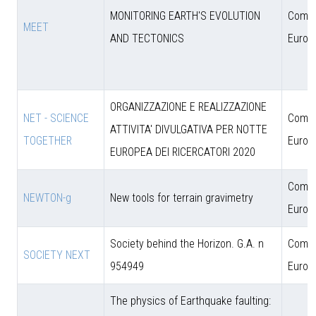
MONITORING EARTH'S EVOLUTION
Comun
MEET
AND TECTONICS
Europ
ORGANIZZAZIONE E REALIZZAZIONE
NET - SCIENCE
Comun
ATTIVITA' DIVULGATIVA PER NOTTE
TOGETHER
Europ
EUROPEA DEI RICERCATORI 2020
Comun
NEWTON-g
New tools for terrain gravimetry
Europ
Society behind the Horizon. G.A. n
Comun
SOCIETY NEXT
954949
Europ
The physics of Earthquake faulting: