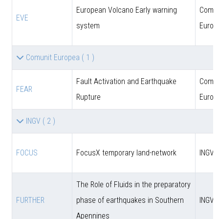
European Volcano Early warning
Comun
EVE
system
Europ
Comunit Europea
( 1 )
Fault Activation and Earthquake
Comun
FEAR
Rupture
Europ
INGV
( 2 )
FOCUS
FocusX temporary land-network
INGV
The Role of Fluids in the preparatory
FURTHER
phase of earthquakes in Southern
INGV
Apennines