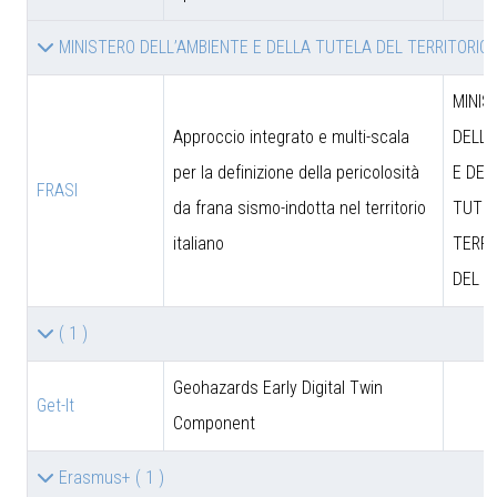
MINISTERO DELL’AMBIENTE E DELLA TUTELA DEL TERRITORIO
MINIS
Approccio integrato e multi-scala
DELL’
per la definizione della pericolosità
E DEL
FRASI
da frana sismo-indotta nel territorio
TUTEL
italiano
TERRI
DEL M
( 1 )
Geohazards Early Digital Twin
Get-It
Component
Erasmus+
( 1 )