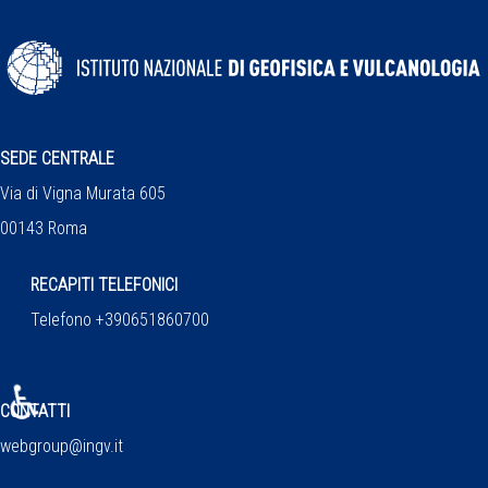
SEDE CENTRALE
Via di Vigna Murata 605
00143 Roma
RECAPITI TELEFONICI
Telefono +390651860700
♿
CONTATTI
webgroup@ingv.it