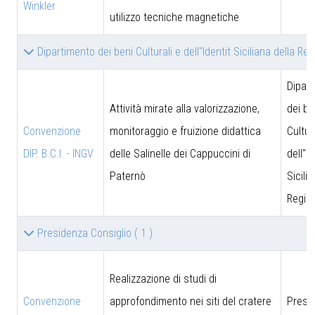
Winkler
utilizzo tecniche magnetiche
Dipartimento dei beni Culturali e dell''Identit Siciliana della Re
Dipar
Attività mirate alla valorizzazione,
dei be
Convenzione
monitoraggio e fruizione didattica
Cultur
DIP. B.C.I. - INGV
delle Salinelle dei Cappuccini di
dell''I
Paternò
Sicili
Region
Presidenza Consiglio
( 1 )
Realizzazione di studi di
Convenzione
approfondimento nei siti del cratere
Presi