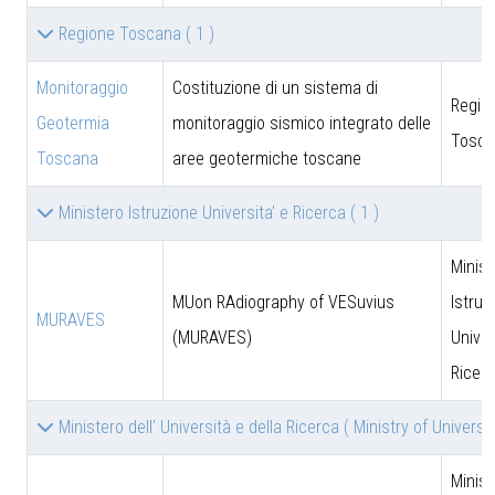
Regione Toscana
( 1 )
Monitoraggio
Costituzione di un sistema di
Regio
Geotermia
monitoraggio sismico integrato delle
Tosca
Toscana
aree geotermiche toscane
Ministero Istruzione Universita' e Ricerca
( 1 )
Minist
MUon RAdiography of VESuvius
Istruz
MURAVES
(MURAVES)
Univer
Ricer
Ministero dell' Università e della Ricerca ( Ministry of Univer
Minist