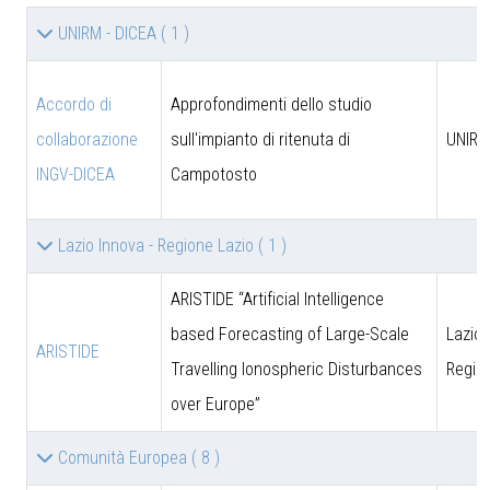
UNIRM - DICEA
( 1 )
Accordo di
Approfondimenti dello studio
collaborazione
sull'impianto di ritenuta di
UNIRM
INGV-DICEA
Campotosto
Lazio Innova - Regione Lazio
( 1 )
ARISTIDE “Artificial Intelligence
based Forecasting of Large-Scale
Lazio 
ARISTIDE
Travelling Ionospheric Disturbances
Regio
over Europe”
Comunità Europea
( 8 )