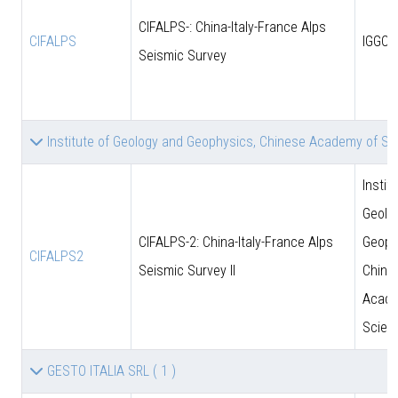
CIFALPS-: China-Italy-France Alps
CIFALPS
IGGCA
Seismic Survey
Institute of Geology and Geophysics, Chinese Academy of S
Instit
Geolo
CIFALPS-2: China-Italy-France Alps
Geoph
CIFALPS2
Seismic Survey II
Chine
Acade
Scien
GESTO ITALIA SRL
( 1 )