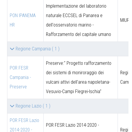
Implementazione del laboratorio
PON IPANEMA
naturale ECCSEL di Panarea e
MIUR -
HR
dell'osservatorio marino -
Rafforzamento del capitale umano
Regione Campania
( 1 )
Preserve:" Progetto rafforzamento
POR FESR
dei sistemi di moniroraggio dei
Regio
Campania -
vulcani attivi dell'area napoletana-
Campa
Preserve
Vesuvio-Campi Flegrei-Ischia"
Regione Lazio
( 1 )
POR FESR Lazio
POR FESR Lazio 2014-2020 -
2014-2020 -
Regio