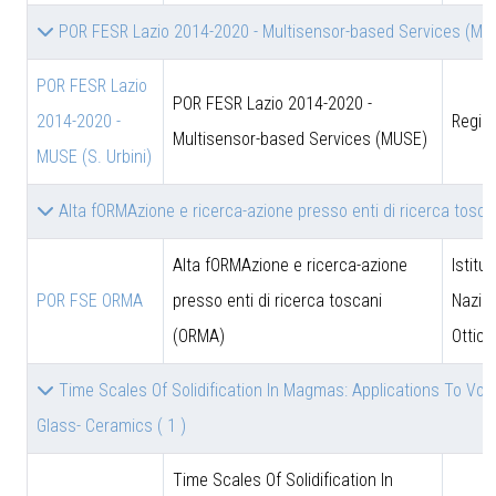
POR FESR Lazio 2014-2020 - Multisensor-based Services (M
POR FESR Lazio
POR FESR Lazio 2014-2020 -
2014-2020 -
Regio
Multisensor-based Services (MUSE)
MUSE (S. Urbini)
Alta fORMAzione e ricerca-azione presso enti di ricerca tosc
Alta fORMAzione e ricerca-azione
Istitut
POR FSE ORMA
presso enti di ricerca toscani
Nazion
(ORMA)
Ottica
Time Scales Of Solidification In Magmas: Applications To Volca
Glass- Ceramics
( 1 )
Time Scales Of Solidification In