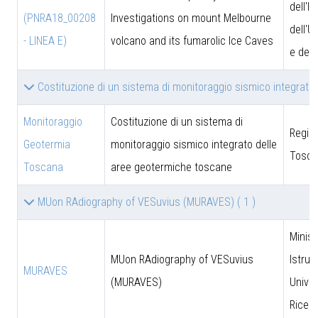
dell'I
(PNRA18_00208
Investigations on mount Melbourne
dell'U
- LINEA E)
volcano and its fumarolic Ice Caves
e dell
Costituzione di un sistema di monitoraggio sismico integrat
Monitoraggio
Costituzione di un sistema di
Regio
Geotermia
monitoraggio sismico integrato delle
Tosca
Toscana
aree geotermiche toscane
MUon RAdiography of VESuvius (MURAVES)
( 1 )
Minist
MUon RAdiography of VESuvius
Istruz
MURAVES
(MURAVES)
Univer
Ricer