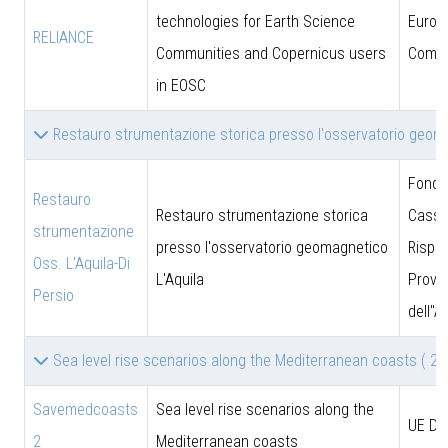
technologies for Earth Science
Europ
RELIANCE
Communities and Copernicus users
Commi
in EOSC
Restauro strumentazione storica presso l'osservatorio geom
Fonda
Restauro
Restauro strumentazione storica
Cassa
strumentazione
presso l'osservatorio geomagnetico
Rispar
Oss. L'Aquila-Di
L'Aquila
Provin
Persio
dell''A
Sea level rise scenarios along the Mediterranean coasts
( 2 )
Savemedcoasts
Sea level rise scenarios along the
UE D
2
Mediterranean coasts