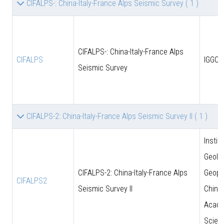
CIFALPS-: China-Italy-France Alps Seismic Survey
( 1 )
CIFALPS-: China-Italy-France Alps
CIFALPS
IGGCA
Seismic Survey
CIFALPS-2: China-Italy-France Alps Seismic Survey II
( 1 )
Instit
Geolo
CIFALPS-2: China-Italy-France Alps
Geoph
CIFALPS2
Seismic Survey II
Chine
Acade
Scien