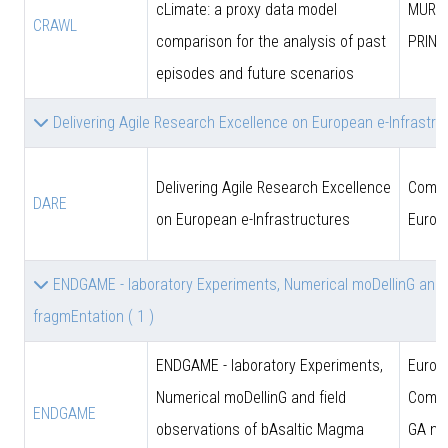
cLimate: a proxy data model
MUR (
CRAWL
comparison for the analysis of past
PRIN)
episodes and future scenarios
Delivering Agile Research Excellence on European e-Infrastr
Delivering Agile Research Excellence
Comun
DARE
on European e-Infrastructures
Europ
ENDGAME - laboratory Experiments, Numerical moDellinG and 
fragmEntation
( 1 )
ENDGAME - laboratory Experiments,
Europ
Numerical moDellinG and field
Commi
ENDGAME
observations of bAsaltic Magma
GA n.