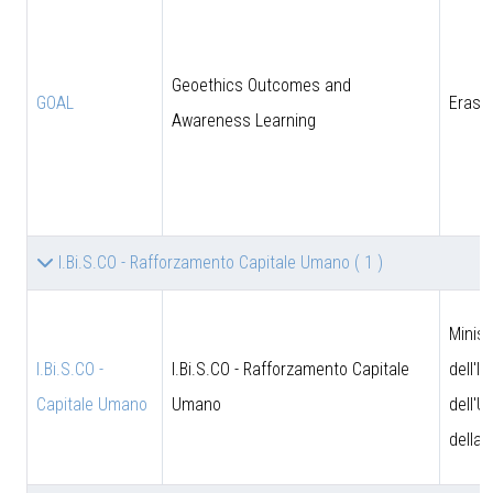
Geoethics Outcomes and
GOAL
Eras
Awareness Learning
I.Bi.S.CO - Rafforzamento Capitale Umano
( 1 )
Minist
I.Bi.S.CO -
I.Bi.S.CO - Rafforzamento Capitale
dell'I
Capitale Umano
Umano
dell'U
della 