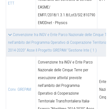
ETT
EASME/
EMFF/2018/1.3.1.8/Lot3/SI2.810790
EMODnet - Physics
Convenzione tra INGV e Ente Parco Nazionale delle Cinque Terr
nell'ambito del Programma Operativo di Cooperazione Territoriale 
2014-2020" Asse II Progetto GIREPAM "Gestione Inte
( 1 )
Convenzione tra INGV e Ente Parco
Nazionale delle Cinque Terre per
esecuzione attivita' previste
Ente 
nell'ambito del Programma
Conv. GIREPAM
Nazion
Operativo di Cooperazione
Cinqu
Territoriale Transfrontaliera Italia-
Francia "Marittimo 2014-2020" Asse