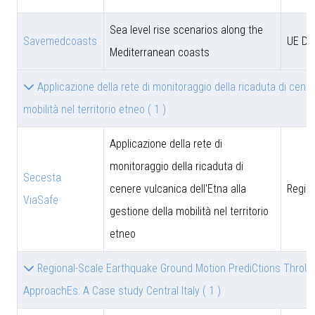
Sea level rise scenarios along the
Savemedcoasts
UE D
Mediterranean coasts
Applicazione della rete di monitoraggio della ricaduta di cener
mobilità nel territorio etneo
( 1 )
Applicazione della rete di
monitoraggio della ricaduta di
Secesta
cenere vulcanica dell'Etna alla
Region
ViaSafe
gestione della mobilità nel territorio
etneo
Regional-Scale Earthquake Ground Motion PrediCtions ThroU
ApproachEs: A Case study Central Italy
( 1 )