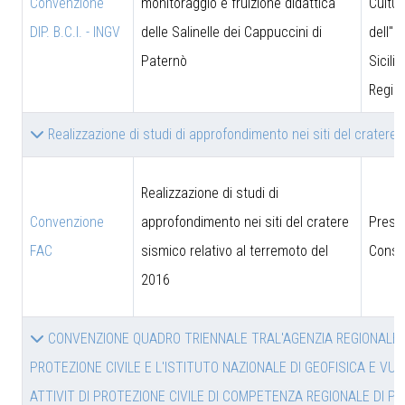
Convenzione
monitoraggio e fruizione didattica
Cultur
DIP. B.C.I. - INGV
delle Salinelle dei Cappuccini di
dell''I
Paternò
Sicili
Region
Realizzazione di studi di approfondimento nei siti del cratere
Realizzazione di studi di
Convenzione
approfondimento nei siti del cratere
Presi
FAC
sismico relativo al terremoto del
Consig
2016
CONVENZIONE QUADRO TRIENNALE TRAL'AGENZIA REGIONALE P
PROTEZIONE CIVILE E L'ISTITUTO NAZIONALE DI GEOFISICA E VUL
ATTIVIT DI PROTEZIONE CIVILE DI COMPETENZA REGIONALE DI PI