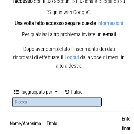
l'
accesso
con il tuo account istituzionale cliccando su
"Sign in with Google"
.
Una volta fatto accesso seguire queste
informazioni
Per qualsiasi altro problema inviate un
e-mail
Dopo aver completato l'inserimento dei dati
ricordarsi di effettuare il
Logout
dalla voce di menu in
alto a destra
Raggruppato per
Pulisci
Ente
Nome/Acronimo
Titolo
finanz