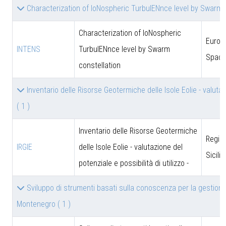
Characterization of IoNospheric TurbulENnce level by Swarm 
Characterization of IoNospheric
Europ
INTENS
TurbulENnce level by Swarm
Space
constellation
Inventario delle Risorse Geotermiche delle Isole Eolie - valutazi
( 1 )
Inventario delle Risorse Geotermiche
Regio
IRGIE
delle Isole Eolie - valutazione del
Sicili
potenziale e possibilità di utilizzo -
Sviluppo di strumenti basati sulla conoscenza per la gestione
Montenegro
( 1 )