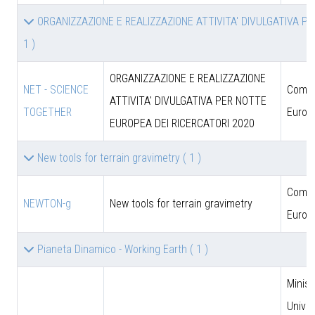
ORGANIZZAZIONE E REALIZZAZIONE ATTIVITA' DIVULGATIVA P
1 )
ORGANIZZAZIONE E REALIZZAZIONE
NET - SCIENCE
Comun
ATTIVITA' DIVULGATIVA PER NOTTE
TOGETHER
Europ
EUROPEA DEI RICERCATORI 2020
New tools for terrain gravimetry
( 1 )
Comun
NEWTON-g
New tools for terrain gravimetry
Europ
Pianeta Dinamico - Working Earth
( 1 )
Minist
Univer