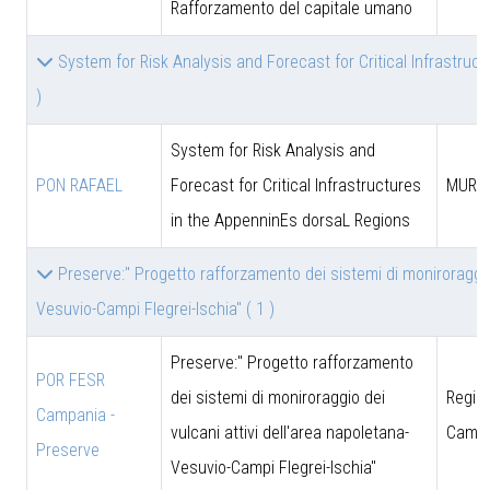
Rafforzamento del capitale umano
System for Risk Analysis and Forecast for Critical Infrastru
)
System for Risk Analysis and
PON RAFAEL
Forecast for Critical Infrastructures
MUR
in the AppenninEs dorsaL Regions
Preserve:" Progetto rafforzamento dei sistemi di moniroraggio 
Vesuvio-Campi Flegrei-Ischia"
( 1 )
Preserve:" Progetto rafforzamento
POR FESR
dei sistemi di moniroraggio dei
Regio
Campania -
vulcani attivi dell'area napoletana-
Campa
Preserve
Vesuvio-Campi Flegrei-Ischia"