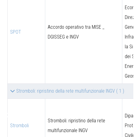
Econo
Direzi
Accordo operativo tra MISE _
Genera
SPOT
DGISSEG e INGV
Infras
la Sic
dei Si
Energe
Geomi
Stromboli: ripristino della rete multifunzionale INGV
( 1 )
♿
Dipar
Stromboli: ripristino della rete
Stromboli
Prote
multifunzionale INGV
Civile