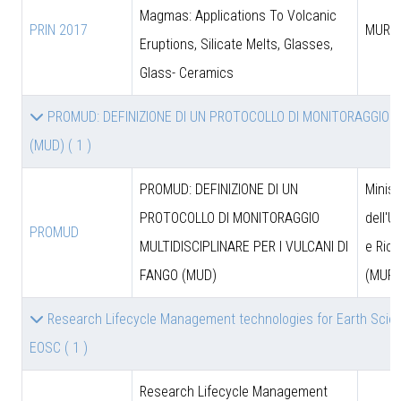
Magmas: Applications To Volcanic
PRIN 2017
MUR
Eruptions, Silicate Melts, Glasses,
Glass- Ceramics
PROMUD: DEFINIZIONE DI UN PROTOCOLLO DI MONITORAGGIO MU
(MUD)
( 1 )
PROMUD: DEFINIZIONE DI UN
Minist
PROTOCOLLO DI MONITORAGGIO
dell'U
PROMUD
MULTIDISCIPLINARE PER I VULCANI DI
e Rice
FANGO (MUD)
(MUR)
Research Lifecycle Management technologies for Earth Scie
EOSC
( 1 )
Research Lifecycle Management