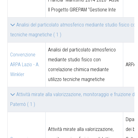
II Progetto GIREPAM "Gestione Inte
Analisi del particolato atmosferico mediante studio fisico co
tecniche magnetiche
( 1 )
Analisi del particolato atmosferico
Convenzione
mediante studio fisico con
ARPA Lazio - A.
ARPA 
correlazione chimica mediante
Winkler
utilizzo tecniche magnetiche
Attività mirate alla valorizzazione, monitoraggio e fruizione did
Paternò
( 1 )
Dipar
Attività mirate alla valorizzazione,
dei be