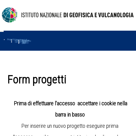
Progetti
Progetti Dipartimentali
Ambiente
Amused
Macmap
Tropomag
Terremoti
Further
Muse
Vulcani
First
Impact
Love-cf
Uno
Form progetti
Prima di effettuare l'accesso accettare i cookie nella
barra in basso
Per inserire un nuovo progetto eseguire prima