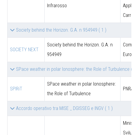
Infrarosso
Applic
Carrar
Society behind the Horizon. G.A. n 954949
( 1 )
Society behind the Horizon. G.A. n
Comun
SOCIETY NEXT
954949
Europ
SPace weather in polar Ionosphere: the Role of Turbulence
( 
SPace weather in polar Ionosphere:
SPIRiT
PNRA
the Role of Turbulence
Accordo operativo tra MISE _ DGISSEG e INGV
( 1 )
Minist
Svilu