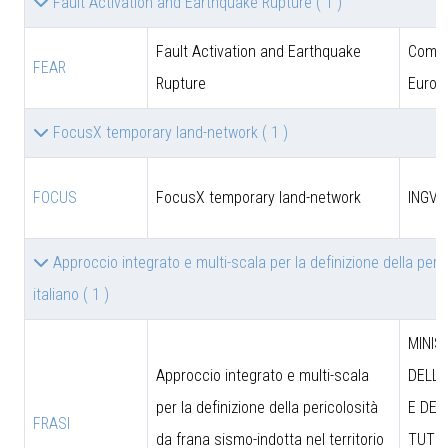
Fault Activation and Earthquake Rupture
( 1 )
Fault Activation and Earthquake
Comun
FEAR
Rupture
Europ
FocusX temporary land-network
( 1 )
FOCUS
FocusX temporary land-network
INGV
Approccio integrato e multi-scala per la definizione della peric
italiano
( 1 )
MINIS
Approccio integrato e multi-scala
DELL’
per la definizione della pericolosità
E DEL
FRASI
da frana sismo-indotta nel territorio
TUTEL