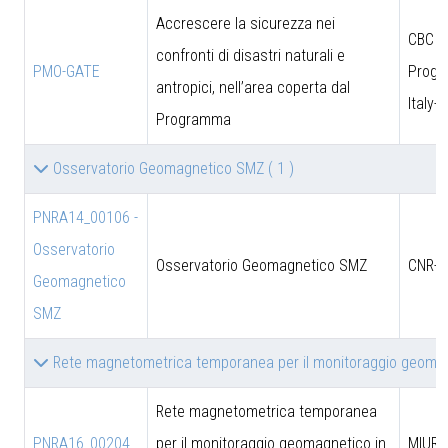
Accrescere la sicurezza nei
CBC
confronti di disastri naturali e
PMO-GATE
Prog
antropici, nell’area coperta dal
Italy-
Programma
Osservatorio Geomagnetico SMZ
( 1 )
PNRA14_00106 -
Osservatorio
Osservatorio Geomagnetico SMZ
CNR-D
Geomagnetico
SMZ
Rete magnetometrica temporanea per il monitoraggio geomag
Rete magnetometrica temporanea
PNRA16_00204
per il monitoraggio geomagnetico in
MIUR