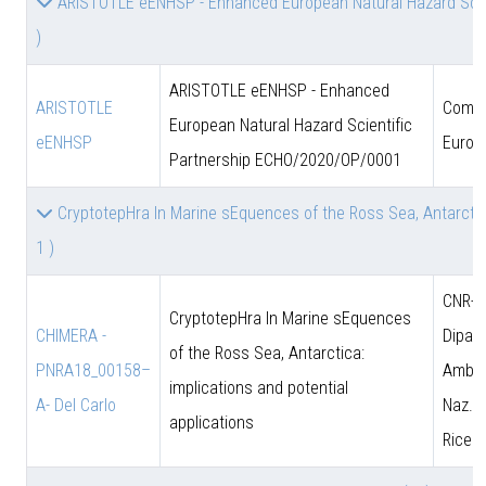
ARISTOTLE eENHSP - Enhanced European Natural Hazard Sci
)
ARISTOTLE eENHSP - Enhanced
ARISTOTLE
Comun
European Natural Hazard Scientific
eENHSP
Europ
Partnership ECHO/2020/OP/0001
CryptotepHra In Marine sEquences of the Ross Sea, Antarctica
1 )
CNR-D
CryptotepHra In Marine sEquences
CHIMERA -
Dipart
of the Ross Sea, Antarctica:
PNRA18_00158–
Amb. 
implications and potential
A- Del Carlo
Naz. d
applications
Ricer