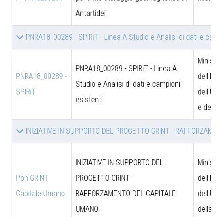
Antartidei
PNRA18_00289 - SPIRiT - Linea A Studio e Analisi di dati e ca
Minist
PNRA18_00289 - SPIRiT - Linea A
PNRA18_00289 -
dell'I
Studio e Analisi di dati e campioni
SPIRiT
dell'U
esistenti
e dell
INIZIATIVE IN SUPPORTO DEL PROGETTO GRINT - RAFFORZA
INIZIATIVE IN SUPPORTO DEL
Minist
Pon GRINT -
PROGETTO GRINT -
dell'I
Capitale Umano
RAFFORZAMENTO DEL CAPITALE
dell'U
UMANO
della 