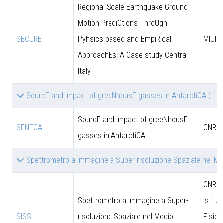
Regional-Scale Earthquake Ground
Motion PrediCtions ThroUgh
SECURE
Pyhsics-based and EmpiRical
MIUR
ApproachEs: A Case study Central
Italy
SourcE and impact of greeNhousE gasses in AntarctiCA
( 1 )
SourcE and impact of greeNhousE
SENECA
CNR
gasses in AntarctiCA
Spettrometro a Immagine a Super-risoluzione Spaziale nel Me
CNR - 
Spettrometro a Immagine a Super-
Istitut
SISSI
risoluzione Spaziale nel Medio
Fisica