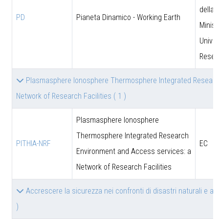
della 
PD
Pianeta Dinamico - Working Earth
Minist
Univer
Resea
Plasmasphere Ionosphere Thermosphere Integrated Researc
Network of Research Facilities
( 1 )
Plasmasphere Ionosphere
Thermosphere Integrated Research
PITHIA-NRF
EC
Environment and Access services: a
Network of Research Facilities
Accrescere la sicurezza nei confronti di disastri naturali e a
)