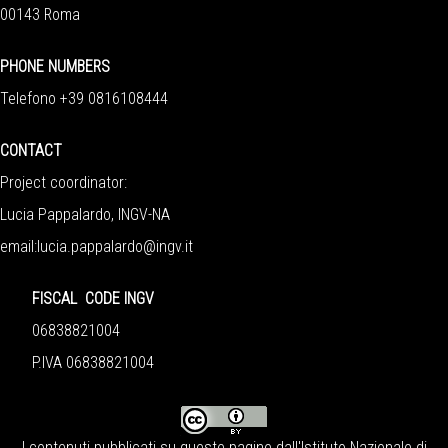
00143 Roma
PHONE NUMBERS
Telefono +39 0816108444
CONTACT
Project coordinator:
Lucia Pappalardo, INGV-NA
email:
lucia.pappalardo@ingv.it
FISCAL CODE INGV
06838821004
P.IVA 06838821004
I contenuti pubblicati su queste pagine dall'
Istituto Nazionale di