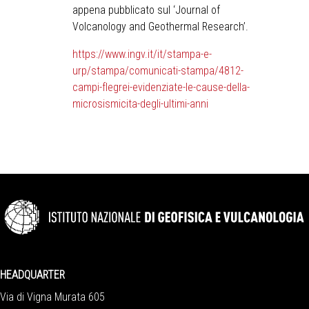
appena pubblicato sul ‘Journal of
Volcanology and Geothermal Research’.
https://www.ingv.it/it/stampa-e-
urp/stampa/comunicati-stampa/4812-
campi-flegrei-evidenziate-le-cause-della-
microsismicita-degli-ultimi-anni
HEADQUARTER
Via di Vigna Murata 605