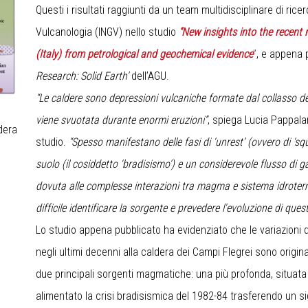
Questi i risultati raggiunti da un team multidisciplinare di ricer
Vulcanologia (INGV) nello studio
“New insights into the recen
(Italy) from petrological and geochemical evidence
”
, e appena 
Research: Solid Earth’
dell’AGU.
“Le caldere sono depressioni vulcaniche formate dal collasso d
viene svuotata durante enormi eruzioni”
, spiega Lucia Pappalar
dera
studio.
“Spesso manifestano delle fasi di ‘unrest’ (ovvero di ‘squ
suolo (il cosiddetto ‘bradisismo’) e un considerevole flusso di g
dovuta alle complesse interazioni tra magma e sistema idroter
difficile identificare la sorgente e prevedere l'evoluzione di que
Lo studio appena pubblicato ha evidenziato che le variazioni 
negli ultimi decenni alla caldera dei Campi Flegrei sono origin
due principali sorgenti magmatiche: una più profonda, situata t
alimentato la crisi bradisismica del 1982-84 trasferendo un 