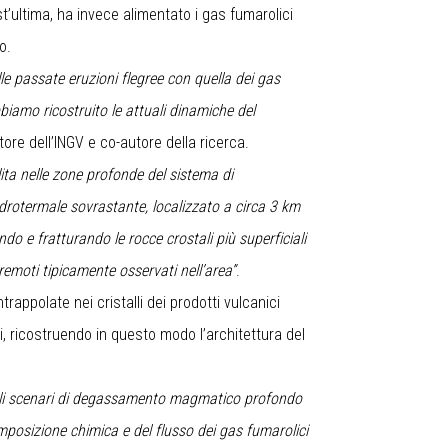
’ultima, ha invece alimentato i gas fumarolici
o.
e passate eruzioni flegree con quella dei gas
iamo ricostruito le attuali dinamiche del
ore dell’INGV e co-autore della ricerca.
lita nelle zone profonde del sistema di
drotermale sovrastante, localizzato a circa 3 km
ndo e fratturando le rocce crostali più superficiali
remoti tipicamente osservati nell’area”
.
appolate nei cristalli dei prodotti vulcanici
i, ricostruendo in questo modo l’architettura del
e gli scenari di degassamento magmatico profondo
omposizione chimica e del flusso dei gas fumarolici