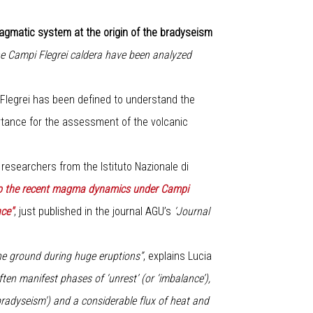
magmatic system at the origin of the bradyseism
e Campi Flegrei caldera have been analyzed
Flegrei has been defined to understand the
rtance for the assessment of the volcanic
 researchers from the Istituto Nazionale di
to the recent magma dynamics under Campi
nce"
, just published in the journal AGU’s
‘Journal
the ground during huge eruptions”
, explains Lucia
ften manifest phases of ‘unrest’ (or ‘imbalance’),
'bradyseism') and a considerable flux of heat and