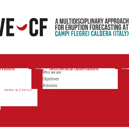
rvations
WP2 – Geochemical Observations
WP3
Who we are
Objectives
Activities
News & Events