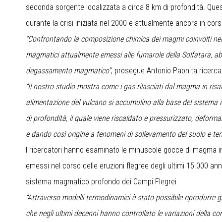
seconda sorgente localizzata a circa 8 km di profondità. Quest
durante la crisi iniziata nel 2000 e attualmente ancora in cors
“Confrontando la composizione chimica dei magmi coinvolti nell
magmatici attualmente emessi alle fumarole della Solfatara, abb
degassamento magmatico”
, prosegue Antonio Paonita ricercat
“Il nostro studio mostra come i gas rilasciati dal magma in risa
alimentazione del vulcano si accumulino alla base del sistema i
di profondità, il quale viene riscaldato e pressurizzato, deforma
e dando così origine a fenomeni di sollevamento del suolo e ter
I ricercatori hanno esaminato le minuscole gocce di magma intr
emessi nel corso delle eruzioni flegree degli ultimi 15.000 ann
sistema magmatico profondo dei Campi Flegrei.
“Attraverso modelli termodinamici è stato possibile riprodurr
che negli ultimi decenni hanno controllato le variazioni della c