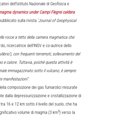
catori dell’Istituto Nazionale di Geofisica e
t magma dynamics under Campi Flegrei caldera
pubblicato sulla rivista
‘Journal of Geophysical
elle rocce a tetto della camera magmatica che
do, ricercatrice dell’INGV e co-autrice dello
ilibrio’), con frequenti terremoti, sollevamento del
as e calore. Tuttavia, poiché questa attività è
male immagazzinato sotto il vulcano, è sempre
ste manifestazioni”
.
della composizione dei gas fumarolici misurate
ate dalla depressurizzazione e cristallizzazione di
ra 16 e 12 km sotto il livello del suolo, che ha
3
significativo volume di magma (3 km
) verso la