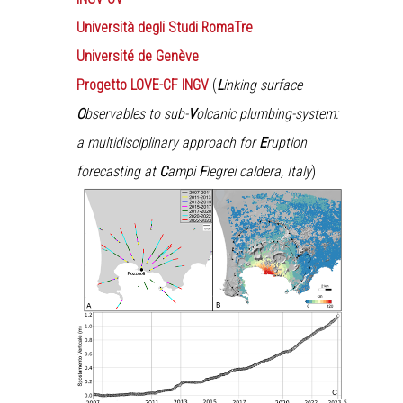
Università degli Studi RomaTre
Université de Genève
Progetto LOVE-CF INGV
(
L
inking surface
O
bservables to sub-
V
olcanic plumbing-system:
a multidisciplinary approach for
E
ruption
forecasting at
C
ampi
F
legrei caldera, Italy
)