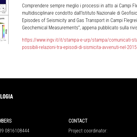
Comprendere sempre meglio i processi in atto ai Campi Flegr
multidisciplinare condotto dall’Istituto Nazionale di Geofisi
Episodes of Seismicity and Gas Transport in Campi Flegre
Geochemical Measurements”, appena pubblicato sulla rivi
https://www.ingv.it/it/stampa-e-urp/stampa/comunicati-s
possibili-relazioni-tra-episodi-di-sismicita-avvenuti-nel-2015
MBERS
CONTACT
+39 0816108444
Project coordinator: