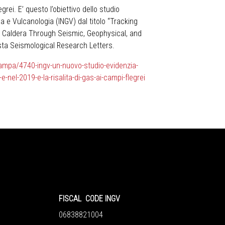
ei. E’ questo l’obiettivo dello studio
ca e Vulcanologia (INGV) dal titolo “Tracking
i Caldera Through Seismic, Geophysical, and
sta Seismological Research Letters.
tampa/4740-ingv-un-nuovo-studio-evidenzia-
-e-nel-2019-e-la-risalita-di-gas-ai-campi-flegrei
FISCAL CODE INGV
06838821004