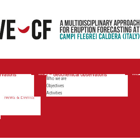
rvations
WP2 – Geochemical Observations
WP3
Who we are
Objectives
Activities
News & Events