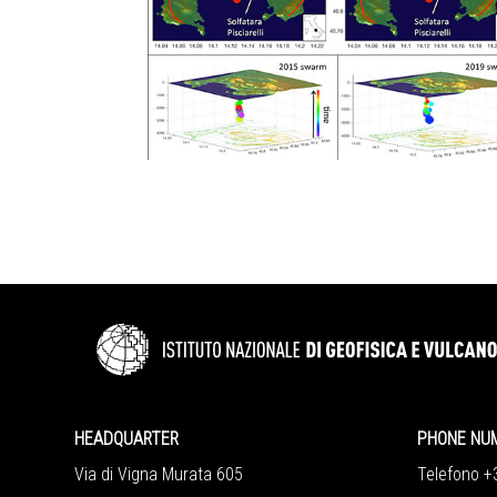
HEADQUARTER
PHONE NU
Via di Vigna Murata 605
Telefono 