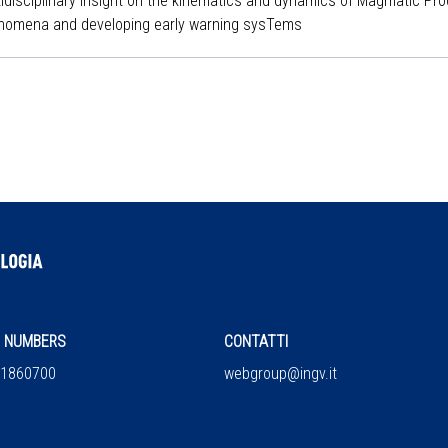
tidisciplinary Insight on the kinematics and dynamics of Magmatic Pro
nomena and developing early warning sysTems
NUMBERS
CONTATTI
860700
webgroup@ingv.it