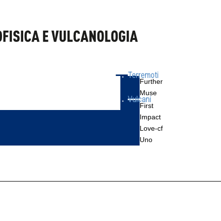
Terremoti
Further
Muse
Vulcani
First
Impact
Love-cf
Uno