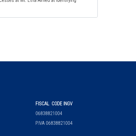
cesses at Mt. Etna Aimed at identifying
FISCAL CODE INGV
06838821004
P.IVA 06838821004