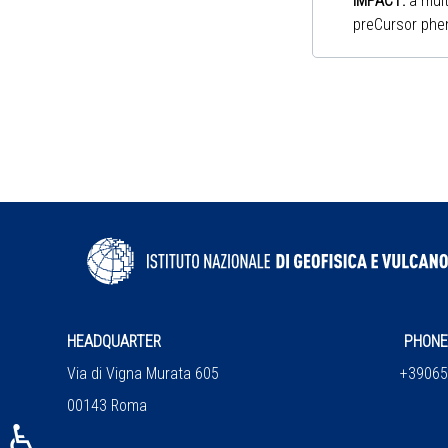
IMPACT
:
a mul
preCursor phe
HEADQUARTER
PHONE 
Via di Vigna Murata 605
+390651
00143 Roma
♿