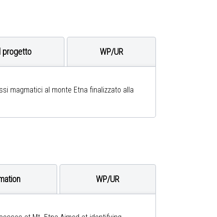
l progetto
WP
/UR
si magmatici al monte Etna finalizzato alla
rmation
WP
/UR