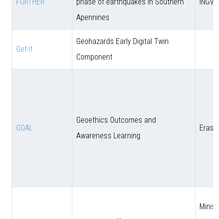
FURTHER
phase of earthquakes in Southern
INGV
Apennines
Geohazards Early Digital Twin
Get-It
Component
Geoethics Outcomes and
GOAL
Eras
Awareness Learning
Minist