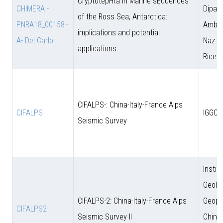
CryptotepHra In Marine sEquences
CHIMERA -
Dipart
of the Ross Sea, Antarctica:
PNRA18_00158–
Amb. 
implications and potential
A- Del Carlo
Naz. d
applications
Ricer
CIFALPS-: China-Italy-France Alps
CIFALPS
IGGCA
Seismic Survey
Instit
Geolo
CIFALPS-2: China-Italy-France Alps
Geoph
CIFALPS2
Seismic Survey II
Chine