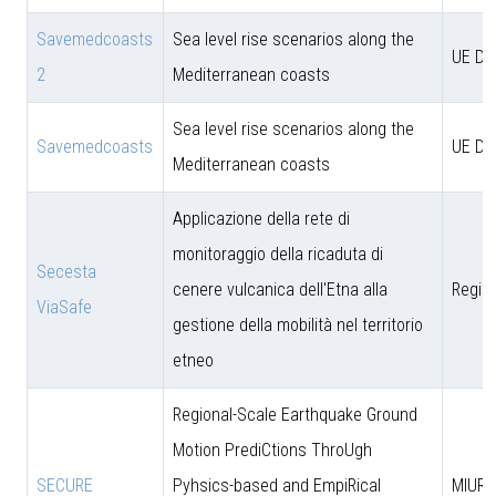
Savemedcoasts
Sea level rise scenarios along the
UE D
2
Mediterranean coasts
Sea level rise scenarios along the
Savemedcoasts
UE D
Mediterranean coasts
Applicazione della rete di
monitoraggio della ricaduta di
Secesta
cenere vulcanica dell'Etna alla
Region
ViaSafe
gestione della mobilità nel territorio
etneo
Regional-Scale Earthquake Ground
Motion PrediCtions ThroUgh
SECURE
Pyhsics-based and EmpiRical
MIUR