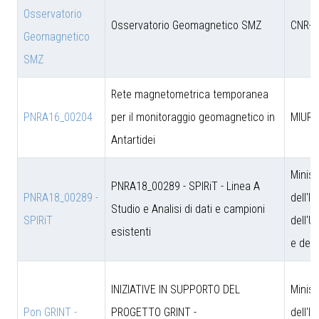
Osservatorio
Osservatorio Geomagnetico SMZ
CNR-D
Geomagnetico
SMZ
Rete magnetometrica temporanea
PNRA16_00204
per il monitoraggio geomagnetico in
MIUR
Antartidei
Minist
PNRA18_00289 - SPIRiT - Linea A
PNRA18_00289 -
dell'I
Studio e Analisi di dati e campioni
SPIRiT
dell'U
esistenti
e dell
INIZIATIVE IN SUPPORTO DEL
Minist
Pon GRINT -
PROGETTO GRINT -
dell'I