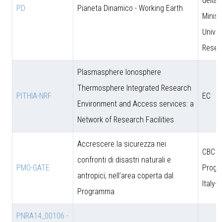
della 
PD
Pianeta Dinamico - Working Earth
Minist
Univer
Resea
Plasmasphere Ionosphere
Thermosphere Integrated Research
PITHIA-NRF
EC
Environment and Access services: a
Network of Research Facilities
Accrescere la sicurezza nei
CBC
confronti di disastri naturali e
PMO-GATE
Prog
antropici, nell’area coperta dal
Italy-
Programma
PNRA14_00106 -