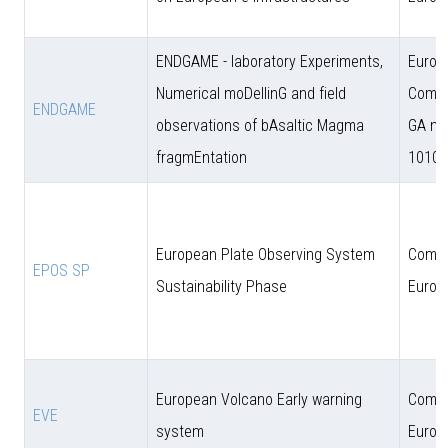
ENDGAME - laboratory Experiments,
Europ
Numerical moDellinG and field
Commi
ENDGAME
observations of bAsaltic Magma
GA n.
fragmEntation
10102
European Plate Observing System
Comun
EPOS SP
Sustainability Phase
Europ
European Volcano Early warning
Comun
EVE
system
Europ