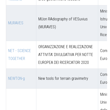
Minist
MUon RAdiography of VESuvius
Istruz
MURAVES
(MURAVES)
Univer
Ricer
ORGANIZZAZIONE E REALIZZAZIONE
NET - SCIENCE
Comun
ATTIVITA' DIVULGATIVA PER NOTTE
TOGETHER
Europ
EUROPEA DEI RICERCATORI 2020
Comun
NEWTON-g
New tools for terrain gravimetry
Europ
Minist
Univer