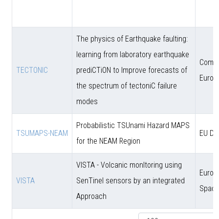
The physics of Earthquake faulting:
learning from laboratory earthquake
Comun
TECTONIC
prediCTiON to Improve forecasts of
Europ
the spectrum of tectoniC failure
modes
Probabilistic TSUnami Hazard MAPS
TSUMAPS-NEAM
EU DG
for the NEAM Region
VISTA - Volcanic monItoring using
Europ
VISTA
SenTinel sensors by an integrated
Space
Approach