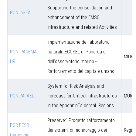
Supporting the consolidation and
PON InSEA
enhancement of the EMSO
infrastructure and related Activities
Implementazione del laboratorio
PON IPANEMA
naturale ECCSEL di Panarea e
MIUR -
HR
dell'osservatorio marino -
Rafforzamento del capitale umano
System for Risk Analysis and
PON RAFAEL
Forecast for Critical Infrastructures
MUR
in the AppenninEs dorsaL Regions
Preserve:" Progetto rafforzamento
POR FESR
dei sistemi di moniroraggio dei
Regio
Campania -