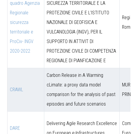
quadro Agenzia
SICUREZZA TERRITORIALE E LA
Regionale
PROTEZIONE CIVILE E L'ISTITUTO
Region
sicurezza
NAZIONALE DI GEOFISICA E
Roma
territoriale e
VULCANOLOGIA (INGV), PER IL
ProCiv- INGV
SUPPORTO IN ATTIVIT DI
2020-2022
PROTEZIONE CIVILE DI COMPETENZA
REGIONALE DI PIANFICAZIONE E
Carbon Release in A Warming
cLimate: a proxy data model
MUR (
CRAWL
comparison for the analysis of past
PRIN)
episodes and future scenarios
Delivering Agile Research Excellence
Comun
DARE
on European e-Infrastructures
Europ