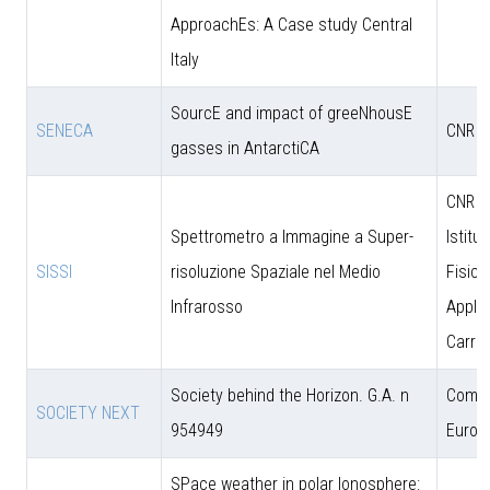
ApproachEs: A Case study Central
Italy
SourcE and impact of greeNhousE
SENECA
CNR
gasses in AntarctiCA
CNR - 
Spettrometro a Immagine a Super-
Istitut
SISSI
risoluzione Spaziale nel Medio
Fisica
Infrarosso
Applic
Carrar
Society behind the Horizon. G.A. n
Comun
SOCIETY NEXT
954949
Europ
SPace weather in polar Ionosphere: