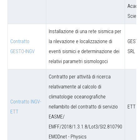
Acade
Scien
Installazione di una rete sismica per
Contratto
la rilevazione e localizzazione di
GESTO
GESTO-INGV
eventi sismici e determinazione dei
SRL
relativi parametri sismologoci
Contratto per attività di ricerca
relativamente al calcolo di
climatologie oceanografiche
Contratto INGV-
nellambito del contratto di servizio
ETT S
ETT
EASME/
EMFF/2018/1.3.1.8/Lot3/SI2.810790
EMODnet - Physics