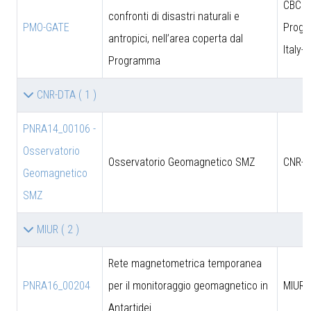
CBC
confronti di disastri naturali e
PMO-GATE
Prog
antropici, nell’area coperta dal
Italy-
Programma
CNR-DTA
( 1 )
PNRA14_00106 -
Osservatorio
Osservatorio Geomagnetico SMZ
CNR-D
Geomagnetico
SMZ
MIUR
( 2 )
Rete magnetometrica temporanea
PNRA16_00204
per il monitoraggio geomagnetico in
MIUR
Antartidei