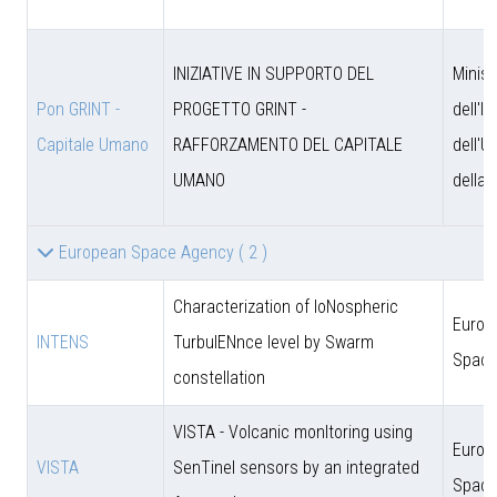
INIZIATIVE IN SUPPORTO DEL
Minist
Pon GRINT -
PROGETTO GRINT -
dell'I
Capitale Umano
RAFFORZAMENTO DEL CAPITALE
dell'U
UMANO
della 
European Space Agency
( 2 )
Characterization of IoNospheric
Europ
INTENS
TurbulENnce level by Swarm
Space
constellation
VISTA - Volcanic monItoring using
Europ
VISTA
SenTinel sensors by an integrated
Space