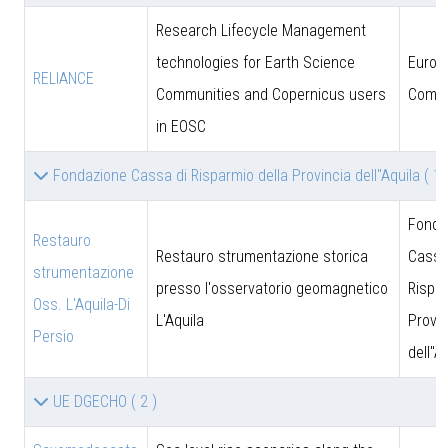
Research Lifecycle Management
technologies for Earth Science
Europ
RELIANCE
Communities and Copernicus users
Commi
in EOSC
Fondazione Cassa di Risparmio della Provincia dell''Aquila
( 1 
Fonda
Restauro
Restauro strumentazione storica
Cassa
strumentazione
presso l'osservatorio geomagnetico
Rispar
Oss. L'Aquila-Di
L'Aquila
Provin
Persio
dell''A
UE DGECHO
( 2 )