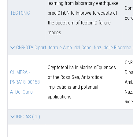
learning from laboratory earthquake
Comun
TECTONIC
prediCTiON to Improve forecasts of
Europ
the spectrum of tectoniC failure
modes
CNR-DTA Dipart. terra e Amb. del Cons. Naz. delle Ricerche
( 
CNR-D
CryptotepHra In Marine sEquences
CHIMERA -
Dipart
of the Ross Sea, Antarctica:
PNRA18_00158–
Amb. 
implications and potential
A- Del Carlo
Naz. d
applications
Ricer
IGGCAS
( 1 )