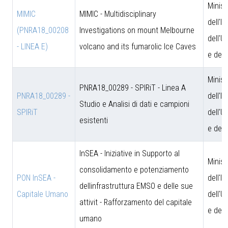
Minist
MIMIC
MIMIC - Multidisciplinary
dell'I
(PNRA18_00208
Investigations on mount Melbourne
dell'U
- LINEA E)
volcano and its fumarolic Ice Caves
e dell
Minist
PNRA18_00289 - SPIRiT - Linea A
PNRA18_00289 -
dell'I
Studio e Analisi di dati e campioni
SPIRiT
dell'U
esistenti
e dell
InSEA - Iniziative in Supporto al
Minist
consolidamento e potenziamento
PON InSEA -
dell'I
dellinfrastruttura EMSO e delle sue
Capitale Umano
dell'U
attivit - Rafforzamento del capitale
e dell
umano