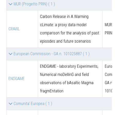
MUR (Progetto PRIN)
( 1 )
Carbon Release in A Warming
cLimate: a proxy data model
MUR (
CRAWL
comparison for the analysis of past
PRIN)
episodes and future scenarios
European Commission - GA n. 101025887
( 1 )
ENDGAME - laboratory Experiments,
Europ
Numerical moDellinG and field
Commi
ENDGAME
observations of bAsaltic Magma
GA n.
fragmEntation
10102
Comunita' Europea
( 1 )