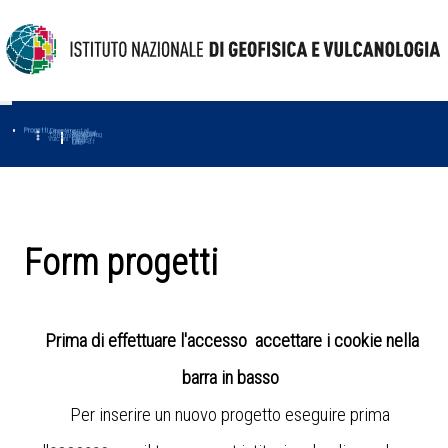
Progetti
Progetti Dipartimentali
Ambiente
Amused
Macmap
Tropomag
Terremoti
Further
Muse
Vulcani
First
Impact
Love-cf
Uno
Form progetti
Prima di effettuare l'accesso accettare i cookie nella
barra in basso
Per inserire un nuovo progetto eseguire prima