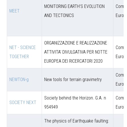
MONITORING EARTH'S EVOLUTION
Comun
MEET
AND TECTONICS
Europ
ORGANIZZAZIONE E REALIZZAZIONE
NET - SCIENCE
Comun
ATTIVITA' DIVULGATIVA PER NOTTE
TOGETHER
Europ
EUROPEA DEI RICERCATORI 2020
Comun
NEWTON-g
New tools for terrain gravimetry
Europ
Society behind the Horizon. G.A. n
Comun
SOCIETY NEXT
954949
Europ
The physics of Earthquake faulting: