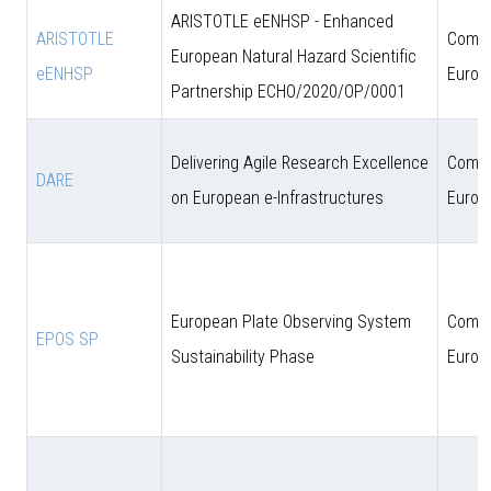
ARISTOTLE eENHSP - Enhanced
ARISTOTLE
Comun
European Natural Hazard Scientific
eENHSP
Europ
Partnership ECHO/2020/OP/0001
Delivering Agile Research Excellence
Comun
DARE
on European e-Infrastructures
Europ
European Plate Observing System
Comun
EPOS SP
Sustainability Phase
Europ