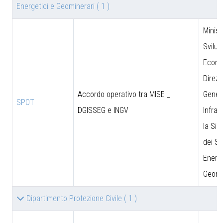
Energetici e Geominerari
( 1 )
Minist
Svilu
Econo
Direzi
Accordo operativo tra MISE _
Genera
SPOT
DGISSEG e INGV
Infras
la Sic
dei Si
Energe
Geomi
Dipartimento Protezione Civile
( 1 )