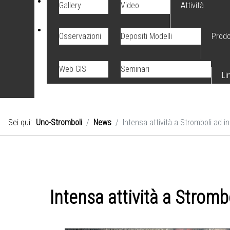
Gallery
Video
Attività
Osservazioni
Depositi Modelli
Prodo
Web GIS
Seminari
Li
Sei qui:
Uno-Stromboli
News
Intensa attività a Stromboli ad in
Intensa attività a Strombo