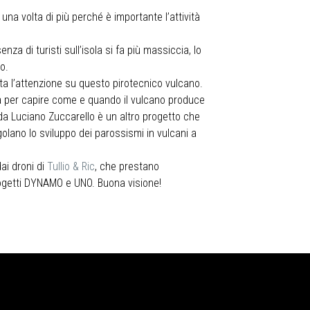
o una volta di più perché è importante l’attività
za di turisti sull’isola si fa più massiccia, lo
o.
lta l’attenzione su questo pirotecnico vulcano.
ta per capire come e quando il vulcano produce
da Luciano Zuccarello è un altro progetto che
egolano lo sviluppo dei parossismi in vulcani a
ai droni di
Tullio & Ric
, che prestano
rogetti DYNAMO e UNO. Buona visione!