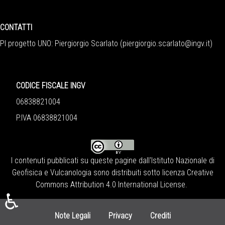
CONTATTI
PI progetto UNO: Piergiorgio Scarlato (
piergiorgio.scarlato@ingv.it
)
CODICE FISCALE INGV
06838821004
P.IVA 06838821004
I contenuti pubblicati su queste pagine dall'
Istituto Nazionale di
Geofisica e Vulcanologia
sono distribuiti sotto licenza
Creative
Commons Attribution 4.0 International License
.
♿
Note Legali
Privacy
Crediti