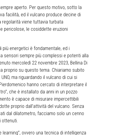
sempre aperto. Per questo motivo, sotto la
iva facilità, ed il vulcano produce decine di
 regolarità viene tuttavia turbata
 pericolose, le cosiddette eruzioni
i più energetici è fondamentale, ed i
da sensori sempre più complessi e potenti alla
è tenuto mercoledì 22 novembre 2023, Bellina Di
a proprio su questo tema. Chiariamo subito
 UNO, ma riguardando il vulcano di cui si
Pierdomenico hanno cercato di interpretare il
ro”, che è installato da anni in un pozzo
mento è capace di misurare impercettibili
dotte proprio dall’attività del vulcano. Senza
urati dal dilatometro, facciamo solo un cenno
i ottenuti.
 learning”, ovvero una tecnica di intelligenza