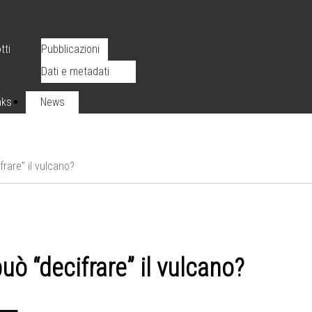
tti
Pubblicazioni
Dati e metadati
nks
News
ifrare” il vulcano?
può “decifrare” il vulcano?