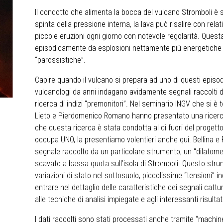
Il condotto che alimenta la bocca del vulcano Stromboli è 
spinta della pressione interna, la lava può risalire con relat
piccole eruzioni ogni giorno con notevole regolarità. Questa
episodicamente da esplosioni nettamente più energetiche e
“parossistiche”.
Capire quando il vulcano si prepara ad uno di questi episod
vulcanologi da anni indagano avidamente segnali raccolti 
ricerca di indizi “premonitori”. Nel seminario INGV che si 
Lieto e Pierdomenico Romano hanno presentato una ricerc
che questa ricerca è stata condotta al di fuori del progetto
occupa UNO, la presentiamo volentieri anche qui. Bellina e 
segnale raccolto da un particolare strumento, un “dilatomet
scavato a bassa quota sull’isola di Stromboli. Questo stru
variazioni di stato nel sottosuolo, piccolissime “tensioni” in
entrare nel dettaglio delle caratteristiche dei segnali catt
alle tecniche di analisi impiegate e agli interessanti risultat
I dati raccolti sono stati processati anche tramite “machine