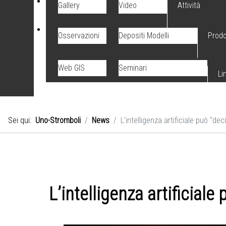
Gallery
Video
Attività
Osservazioni
Depositi Modelli
Prodo
Web GIS
Seminari
Li
Sei qui:
Uno-Stromboli
News
L’intelligenza artificiale può “dec
L’intelligenza artificiale 