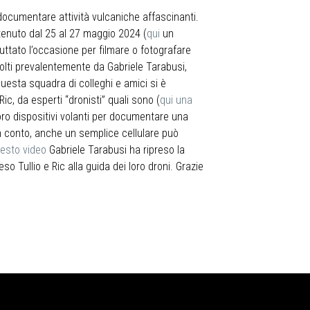
ocumentare attività vulcaniche affascinanti.
 tenuto dal 25 al 27 maggio 2024 (
qui
un
ruttato l’occasione per filmare o fotografare
colti prevalentemente da Gabriele Tarabusi,
 Questa squadra di colleghi e amici si è
Ric, da esperti “dronisti” quali sono (
qui una
 loro dispositivi volanti per documentare una
n conto, anche un semplice cellulare può
esto video
Gabriele Tarabusi ha ripreso la
eso Tullio e Ric alla guida dei loro droni. Grazie