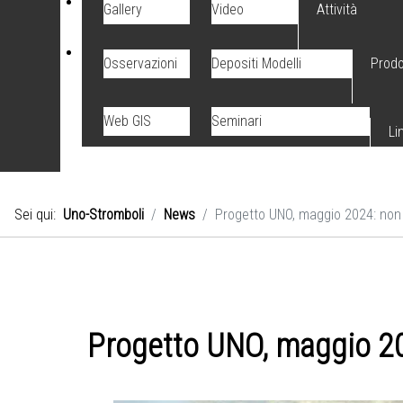
Gallery
Video
Attività
Osservazioni
Depositi Modelli
Prodo
Web GIS
Seminari
Li
Sei qui:
Uno-Stromboli
News
Progetto UNO, maggio 2024: non
Progetto UNO, maggio 20