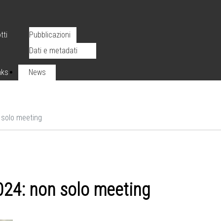
tti
Pubblicazioni
Dati e metadati
nks
News
 solo meeting
24: non solo meeting