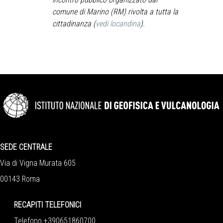
comune di Marino (RM) rivolta a tutta la
cittadinanza (
vedi locandina
).
SEDE CENTRALE
Via di Vigna Murata 605
00143 Roma
RECAPITI TELEFONICI
Telefono +390651860700