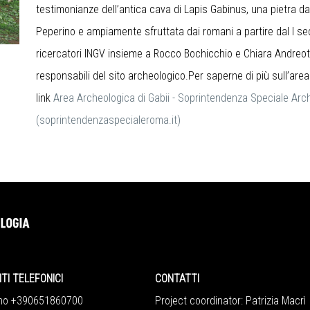
testimonianze dell’antica cava di Lapis Gabinus, una pietra d
Peperino e ampiamente sfruttata dai romani a partire dal I se
ricercatori INGV insieme a Rocco Bochicchio e Chiara Andreot
responsabili del sito archeologico.Per saperne di più sull’are
link
Area Archeologica di Gabii - Soprintendenza Speciale Arc
(soprintendenzaspecialeroma.it)
 TELEFONICI
CONTATTI
 +390651860700
Project coordinator: Patrizia Macrì