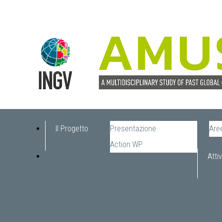
Il Progetto
Presentazione
Aree
Action WP
Attiv