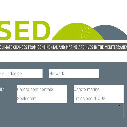
 di indagine
Network
ità
Carota continentale
Carote marine
Speleotemi
Emissione di CO2