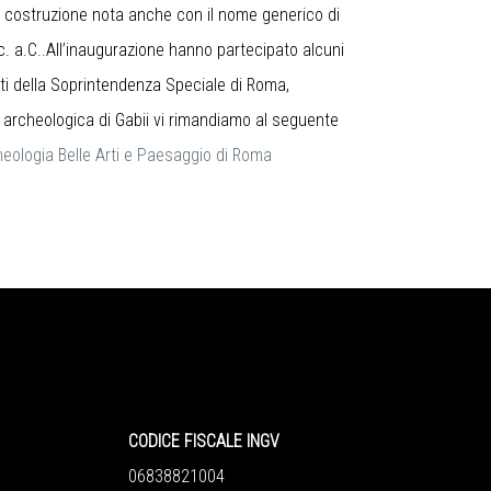
a costruzione nota anche con il nome generico di
c. a.C..All’inaugurazione hanno partecipato alcuni
ti della Soprintendenza Speciale di Roma,
a archeologica di Gabii vi rimandiamo al seguente
heologia Belle Arti e Paesaggio di Roma
CODICE FISCALE INGV
06838821004