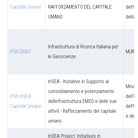
Capitale Umano
RAFFORZAMENTO DEL CAPITALE
dell'U
UMANO
della 
Infrastruttura di Ricerca Italiana per
PON GRINT
MUR
le Geoscienze
InSEA - Iniziative in Supporto al
Minist
consolidamento e potenziamento
PON InSEA -
dell'I
dellinfrastruttura EMSO e delle sue
Capitale Umano
dell'U
attivit - Rafforzamento del capitale
e dell
umano
InSEA Project: Initiatives in