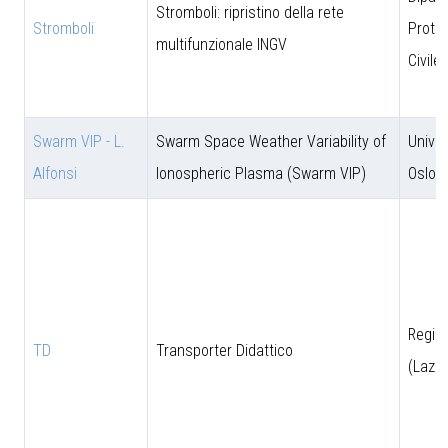
Stromboli: ripristino della rete
Stromboli
Prote
multifunzionale INGV
Civile
Swarm VIP - L.
Swarm Space Weather Variability of
Univer
Alfonsi
Ionospheric Plasma (Swarm VIP)
Oslo
Regio
TD
Transporter Didattico
(Lazio