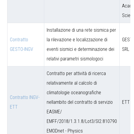
Acade
Scien
Installazione di una rete sismica per
Contratto
la rilevazione e localizzazione di
GESTO
GESTO-INGV
eventi sismici e determinazione dei
SRL
relativi parametri sismologoci
Contratto per attività di ricerca
relativamente al calcolo di
climatologie oceanografiche
Contratto INGV-
nellambito del contratto di servizio
ETT S
ETT
EASME/
EMFF/2018/1.3.1.8/Lot3/SI2.810790
EMODnet - Physics