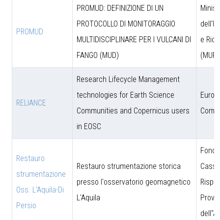
PROMUD: DEFINIZIONE DI UN
Minist
PROTOCOLLO DI MONITORAGGIO
dell'U
PROMUD
MULTIDISCIPLINARE PER I VULCANI DI
e Rice
FANGO (MUD)
(MUR)
Research Lifecycle Management
technologies for Earth Science
Europ
RELIANCE
Communities and Copernicus users
Commi
in EOSC
Fonda
Restauro
Restauro strumentazione storica
Cassa
strumentazione
presso l'osservatorio geomagnetico
Rispar
Oss. L'Aquila-Di
L'Aquila
Provin
Persio
dell''A