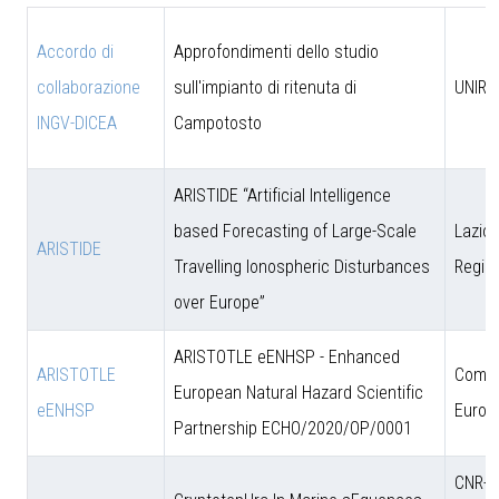
Accordo di
Approfondimenti dello studio
collaborazione
sull'impianto di ritenuta di
UNIRM
INGV-DICEA
Campotosto
ARISTIDE “Artificial Intelligence
based Forecasting of Large-Scale
Lazio 
ARISTIDE
Travelling Ionospheric Disturbances
Regio
over Europe”
ARISTOTLE eENHSP - Enhanced
ARISTOTLE
Comun
European Natural Hazard Scientific
eENHSP
Europ
Partnership ECHO/2020/OP/0001
CNR-D