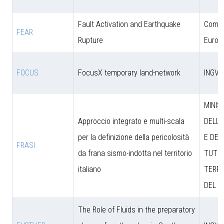
Fault Activation and Earthquake
Comun
FEAR
Rupture
Europ
FOCUS
FocusX temporary land-network
INGV
MINIS
Approccio integrato e multi-scala
DELL’
per la definizione della pericolosità
E DEL
FRASI
da frana sismo-indotta nel territorio
TUTEL
italiano
TERRI
DEL M
The Role of Fluids in the preparatory