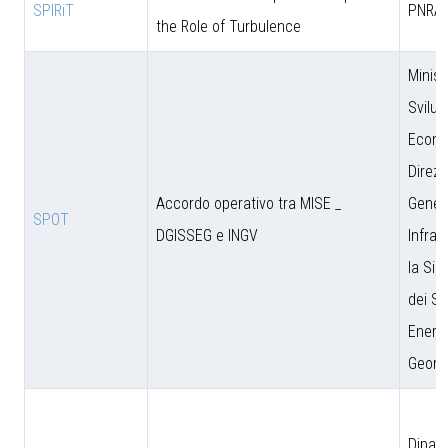
SPIRiT
PNRA
the Role of Turbulence
Minist
Svilu
Econo
Direzi
Accordo operativo tra MISE _
Genera
SPOT
DGISSEG e INGV
Infras
la Sic
dei Si
Energe
Geomi
Dipar