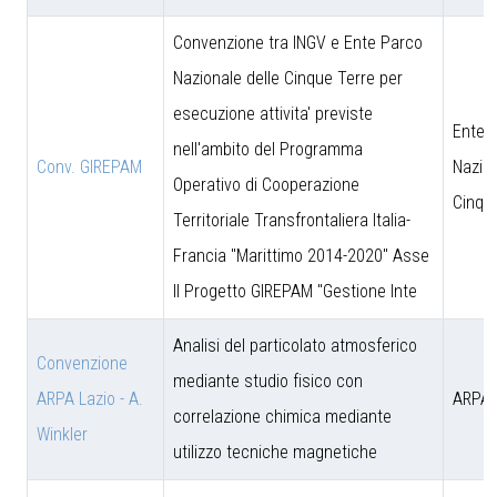
Convenzione tra INGV e Ente Parco
Nazionale delle Cinque Terre per
esecuzione attivita' previste
Ente 
nell'ambito del Programma
Conv. GIREPAM
Nazion
Operativo di Cooperazione
Cinqu
Territoriale Transfrontaliera Italia-
Francia "Marittimo 2014-2020" Asse
II Progetto GIREPAM "Gestione Inte
Analisi del particolato atmosferico
Convenzione
mediante studio fisico con
ARPA Lazio - A.
ARPA 
correlazione chimica mediante
Winkler
utilizzo tecniche magnetiche