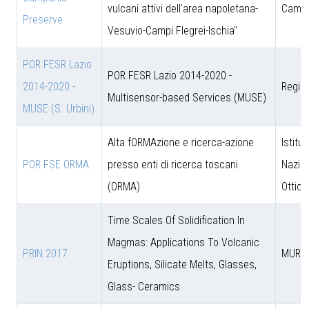
vulcani attivi dell'area napoletana-
Campa
Preserve
Vesuvio-Campi Flegrei-Ischia"
POR FESR Lazio
POR FESR Lazio 2014-2020 -
2014-2020 -
Regio
Multisensor-based Services (MUSE)
MUSE (S. Urbini)
Alta fORMAzione e ricerca-azione
Istitut
POR FSE ORMA
presso enti di ricerca toscani
Nazion
(ORMA)
Ottica
Time Scales Of Solidification In
Magmas: Applications To Volcanic
PRIN 2017
MUR
Eruptions, Silicate Melts, Glasses,
Glass- Ceramics