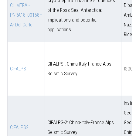
CryptotepHra In Marine sEquences
CHIMERA -
Dipart
of the Ross Sea, Antarctica:
PNRA18_00158–
Amb. 
implications and potential
A- Del Carlo
Naz. d
applications
Ricer
CIFALPS-: China-Italy-France Alps
CIFALPS
IGGCA
Seismic Survey
Instit
Geolo
CIFALPS-2: China-Italy-France Alps
Geoph
CIFALPS2
Seismic Survey II
Chine