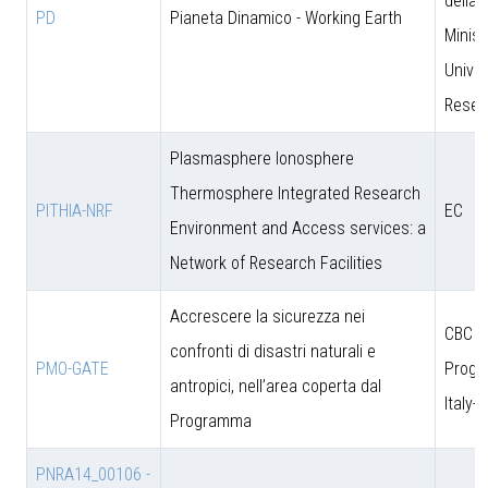
della 
PD
Pianeta Dinamico - Working Earth
Minist
Univer
Resea
Plasmasphere Ionosphere
Thermosphere Integrated Research
PITHIA-NRF
EC
Environment and Access services: a
Network of Research Facilities
Accrescere la sicurezza nei
CBC
confronti di disastri naturali e
PMO-GATE
Prog
antropici, nell’area coperta dal
Italy-
Programma
PNRA14_00106 -