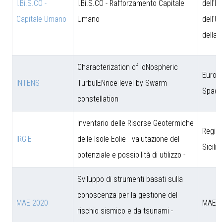
I.Bi.S.CO -
I.Bi.S.CO - Rafforzamento Capitale
dell'I
Capitale Umano
Umano
dell'U
della 
Characterization of IoNospheric
Europ
INTENS
TurbulENnce level by Swarm
Space
constellation
Inventario delle Risorse Geotermiche
Regio
IRGIE
delle Isole Eolie - valutazione del
Sicili
potenziale e possibilità di utilizzo -
Sviluppo di strumenti basati sulla
conoscenza per la gestione del
MAE 2020
MAE
rischio sismico e da tsunami -