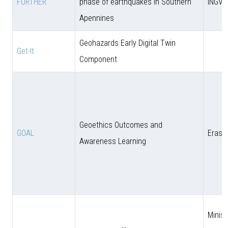
FURTHER
phase of earthquakes in Southern
INGV
Apennines
Geohazards Early Digital Twin
Get-It
Component
Geoethics Outcomes and
GOAL
Eras
Awareness Learning
Minist