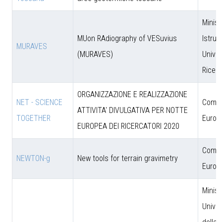
Minist
MUon RAdiography of VESuvius
Istruz
MURAVES
(MURAVES)
Univer
Ricer
ORGANIZZAZIONE E REALIZZAZIONE
NET - SCIENCE
Comun
ATTIVITA' DIVULGATIVA PER NOTTE
TOGETHER
Europ
EUROPEA DEI RICERCATORI 2020
Comun
NEWTON-g
New tools for terrain gravimetry
Europ
Minist
Univer