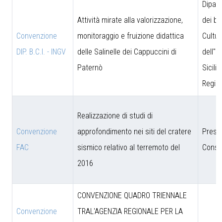
Dipar
Attività mirate alla valorizzazione,
dei be
Convenzione
monitoraggio e fruizione didattica
Cultur
DIP. B.C.I. - INGV
delle Salinelle dei Cappuccini di
dell''I
Paternò
Sicili
Region
Realizzazione di studi di
Convenzione
approfondimento nei siti del cratere
Presi
FAC
sismico relativo al terremoto del
Consig
2016
CONVENZIONE QUADRO TRIENNALE
Convenzione
TRAL'AGENZIA REGIONALE PER LA