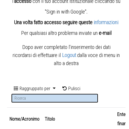
l'
accesso
con il tuo account istituzionale cliccando su
"Sign in with Google"
.
Una volta fatto accesso seguire queste
informazioni
Per qualsiasi altro problema inviate un
e-mail
Dopo aver completato l'inserimento dei dati
ricordarsi di effettuare il
Logout
dalla voce di menu in
alto a destra
Raggruppato per
Pulisci
Ente
Nome/Acronimo
Titolo
finanz