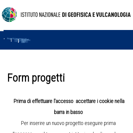
Progetti
Progetti Dipartimentali
Ambiente
Amused
Macmap
Tropomag
Terremoti
Further
Muse
Vulcani
First
Impact
Love-cf
Uno
Form progetti
Prima di effettuare l'accesso accettare i cookie nella
barra in basso
Per inserire un nuovo progetto eseguire prima