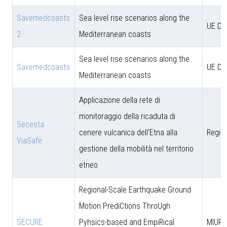
Savemedcoasts
Sea level rise scenarios along the
UE D
2
Mediterranean coasts
Sea level rise scenarios along the
Savemedcoasts
UE D
Mediterranean coasts
Applicazione della rete di
monitoraggio della ricaduta di
Secesta
cenere vulcanica dell'Etna alla
Region
ViaSafe
gestione della mobilità nel territorio
etneo
Regional-Scale Earthquake Ground
Motion PrediCtions ThroUgh
SECURE
Pyhsics-based and EmpiRical
MIUR