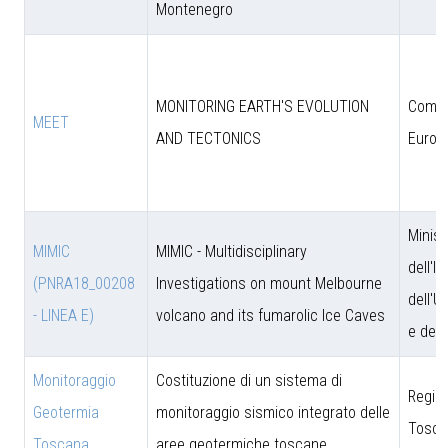
Montenegro
MONITORING EARTH'S EVOLUTION
Comun
MEET
AND TECTONICS
Europ
Minist
MIMIC
MIMIC - Multidisciplinary
dell'I
(PNRA18_00208
Investigations on mount Melbourne
dell'U
- LINEA E)
volcano and its fumarolic Ice Caves
e dell
Monitoraggio
Costituzione di un sistema di
Regio
Geotermia
monitoraggio sismico integrato delle
Tosca
Toscana
aree geotermiche toscane