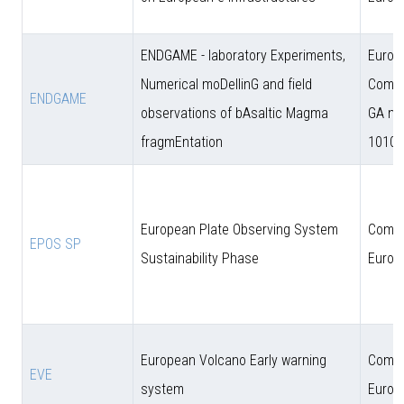
ENDGAME - laboratory Experiments,
Europ
Numerical moDellinG and field
Commi
ENDGAME
observations of bAsaltic Magma
GA n.
fragmEntation
10102
European Plate Observing System
Comun
EPOS SP
Sustainability Phase
Europ
European Volcano Early warning
Comun
EVE
system
Europ