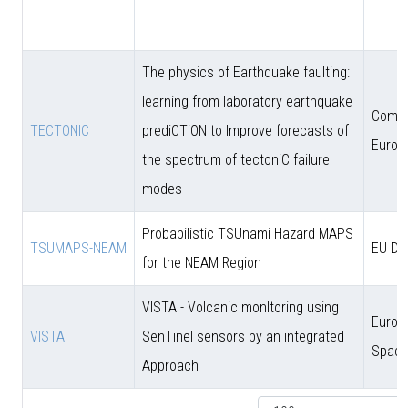
The physics of Earthquake faulting:
learning from laboratory earthquake
Comun
TECTONIC
prediCTiON to Improve forecasts of
Europ
the spectrum of tectoniC failure
modes
Probabilistic TSUnami Hazard MAPS
TSUMAPS-NEAM
EU DG
for the NEAM Region
VISTA - Volcanic monItoring using
Europ
VISTA
SenTinel sensors by an integrated
Space
Approach