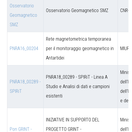
Osservatorio
Osservatorio Geomagnetico SMZ
CNR-D
Geomagnetico
SMZ
Rete magnetometrica temporanea
PNRA16_00204
per il monitoraggio geomagnetico in
MIUR
Antartidei
Minist
PNRA18_00289 - SPIRiT - Linea A
PNRA18_00289 -
dell'I
Studio e Analisi di dati e campioni
SPIRiT
dell'U
esistenti
e dell
INIZIATIVE IN SUPPORTO DEL
Minist
Pon GRINT -
PROGETTO GRINT -
dell'I