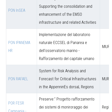
Supporting the consolidation and
PON InSEA
enhancement of the EMSO
infrastructure and related Activities
Implementazione del laboratorio
PON IPANEMA
naturale ECCSEL di Panarea e
MIUR -
HR
dell'osservatorio marino -
Rafforzamento del capitale umano
System for Risk Analysis and
PON RAFAEL
Forecast for Critical Infrastructures
MUR
in the AppenninEs dorsaL Regions
Preserve:" Progetto rafforzamento
POR FESR
dei sistemi di moniroraggio dei
Regio
Campania -