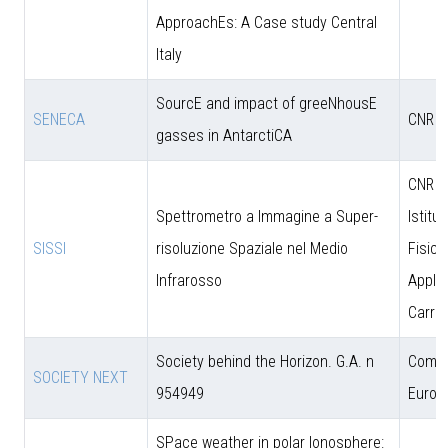
ApproachEs: A Case study Central
Italy
SourcE and impact of greeNhousE
SENECA
CNR
gasses in AntarctiCA
CNR - 
Spettrometro a Immagine a Super-
Istitut
SISSI
risoluzione Spaziale nel Medio
Fisica
Infrarosso
Applic
Carrar
Society behind the Horizon. G.A. n
Comun
SOCIETY NEXT
954949
Europ
SPace weather in polar Ionosphere: