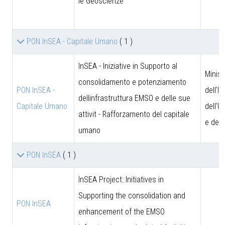
le Geoscienze
PON InSEA - Capitale Umano
( 1 )
InSEA - Iniziative in Supporto al
Minist
consolidamento e potenziamento
PON InSEA -
dell'I
dellinfrastruttura EMSO e delle sue
Capitale Umano
dell'U
attivit - Rafforzamento del capitale
e dell
umano
PON InSEA
( 1 )
InSEA Project: Initiatives in
Supporting the consolidation and
PON InSEA
enhancement of the EMSO