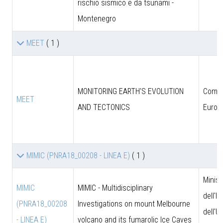
rischio sismico e da tsunami -
Montenegro
MEET
( 1 )
MONITORING EARTH'S EVOLUTION
Comun
MEET
AND TECTONICS
Europ
MIMIC (PNRA18_00208 - LINEA E)
( 1 )
Minist
MIMIC
MIMIC - Multidisciplinary
dell'I
(PNRA18_00208
Investigations on mount Melbourne
dell'U
- LINEA E)
volcano and its fumarolic Ice Caves