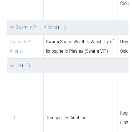
Civile
Swarm VIP - L. Alfonsi
( 1 )
Swarm VIP - L.
Swarm Space Weather Variability of
Univer
Alfonsi
Ionospheric Plasma (Swarm VIP)
Oslo
TD
( 1 )
Regio
TD
Transporter Didattico
(Lazio