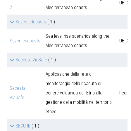
UE D
2
Mediterranean coasts
Savemedcoasts
( 1 )
Sea level rise scenarios along the
Savemedcoasts
UE D
Mediterranean coasts
Secesta ViaSafe
( 1 )
Applicazione della rete di
monitoraggio della ricaduta di
Secesta
cenere vulcanica dell'Etna alla
Region
ViaSafe
gestione della mobilità nel territorio
etneo
SECURE
( 1 )