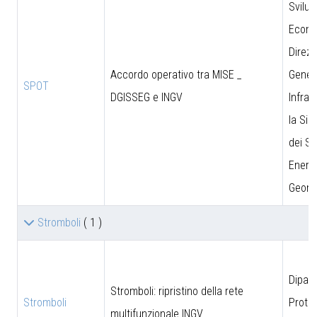
Svilu
Econo
Direzi
Accordo operativo tra MISE _
Genera
SPOT
DGISSEG e INGV
Infras
la Sic
dei Si
Energe
Geomi
Stromboli
( 1 )
Dipar
Stromboli: ripristino della rete
Stromboli
Prote
multifunzionale INGV