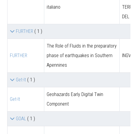
italiano
TERRI
DEL M
FURTHER
( 1 )
The Role of Fluids in the preparatory
FURTHER
phase of earthquakes in Southern
INGV
Apennines
Get-It
( 1 )
Geohazards Early Digital Twin
Get-It
Component
GOAL
( 1 )