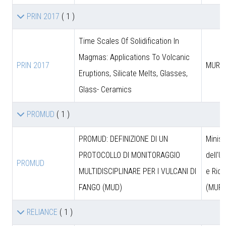
PRIN 2017
( 1 )
Time Scales Of Solidification In
Magmas: Applications To Volcanic
PRIN 2017
MUR
Eruptions, Silicate Melts, Glasses,
Glass- Ceramics
PROMUD
( 1 )
PROMUD: DEFINIZIONE DI UN
Minist
PROTOCOLLO DI MONITORAGGIO
dell'U
PROMUD
MULTIDISCIPLINARE PER I VULCANI DI
e Rice
FANGO (MUD)
(MUR)
RELIANCE
( 1 )