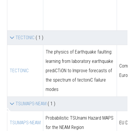
TECTONIC
( 1 )
The physics of Earthquake faulting:
learning from laboratory earthquake
Comun
TECTONIC
prediCTiON to Improve forecasts of
Europ
the spectrum of tectoniC failure
modes
TSUMAPS-NEAM
( 1 )
♿
Probabilistic TSUnami Hazard MAPS
TSUMAPS-NEAM
EU DG
for the NEAM Region