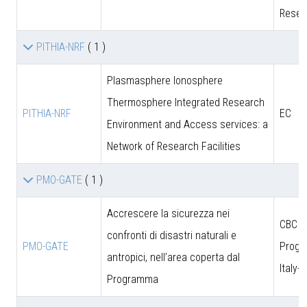
Resea
PITHIA-NRF
( 1 )
Plasmasphere Ionosphere
Thermosphere Integrated Research
PITHIA-NRF
EC
Environment and Access services: a
Network of Research Facilities
PMO-GATE
( 1 )
Accrescere la sicurezza nei
CBC
confronti di disastri naturali e
PMO-GATE
Prog
antropici, nell’area coperta dal
Italy-
Programma