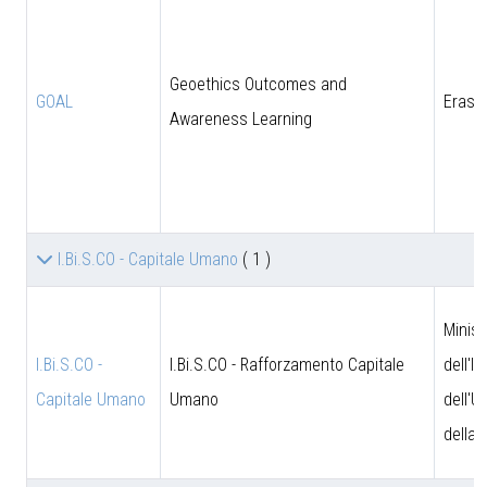
Geoethics Outcomes and
GOAL
Eras
Awareness Learning
I.Bi.S.CO - Capitale Umano
( 1 )
Minist
I.Bi.S.CO -
I.Bi.S.CO - Rafforzamento Capitale
dell'I
Capitale Umano
Umano
dell'U
della 