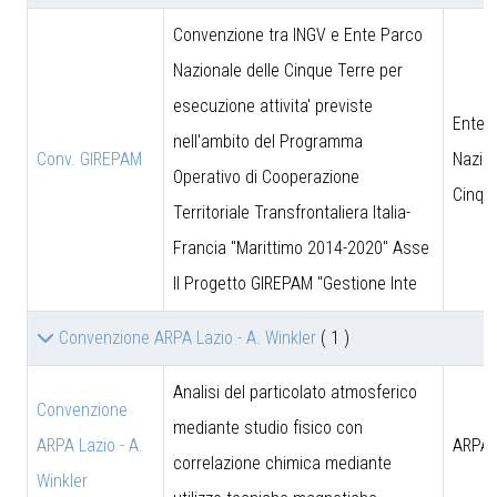
Convenzione tra INGV e Ente Parco
Nazionale delle Cinque Terre per
esecuzione attivita' previste
Ente 
nell'ambito del Programma
Conv. GIREPAM
Nazion
Operativo di Cooperazione
Cinqu
Territoriale Transfrontaliera Italia-
Francia "Marittimo 2014-2020" Asse
II Progetto GIREPAM "Gestione Inte
Convenzione ARPA Lazio - A. Winkler
( 1 )
Analisi del particolato atmosferico
Convenzione
mediante studio fisico con
ARPA Lazio - A.
ARPA 
correlazione chimica mediante
Winkler