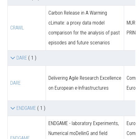
Carbon Release in A Warming
cLimate: a proxy data model
MUR (
CRAWL
comparison for the analysis of past
PRIN)
episodes and future scenarios
DARE
( 1 )
Delivering Agile Research Excellence
Comun
DARE
on European e-Infrastructures
Europ
ENDGAME
( 1 )
ENDGAME - laboratory Experiments,
Europ
Numerical moDellinG and field
Commi
ENDGAME