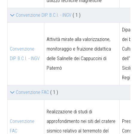
utilizzo tecniche magnetiche
Convenzione DIP. B.C.I. - INGV
( 1 )
Dipar
Attività mirate alla valorizzazione,
dei be
Convenzione
monitoraggio e fruizione didattica
Cultur
DIP. B.C.I. - INGV
delle Salinelle dei Cappuccini di
dell''I
Paternò
Sicili
Region
Convenzione FAC
( 1 )
Realizzazione di studi di
Convenzione
approfondimento nei siti del cratere
Presi
FAC
sismico relativo al terremoto del
Consig