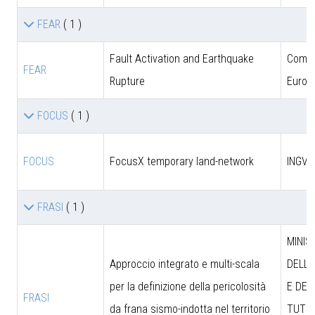
FEAR
( 1 )
Fault Activation and Earthquake
Comun
FEAR
Rupture
Europ
FOCUS
( 1 )
FOCUS
FocusX temporary land-network
INGV
FRASI
( 1 )
MINIS
Approccio integrato e multi-scala
DELL’
per la definizione della pericolosità
E DEL
FRASI
da frana sismo-indotta nel territorio
TUTEL