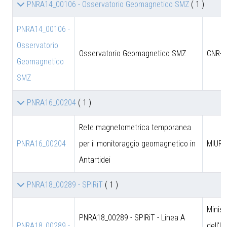
PNRA14_00106 - Osservatorio Geomagnetico SMZ
( 1 )
PNRA14_00106 -
Osservatorio
Osservatorio Geomagnetico SMZ
CNR-D
Geomagnetico
SMZ
PNRA16_00204
( 1 )
Rete magnetometrica temporanea
PNRA16_00204
per il monitoraggio geomagnetico in
MIUR
Antartidei
PNRA18_00289 - SPIRiT
( 1 )
Minist
PNRA18_00289 - SPIRiT - Linea A
PNRA18_00289 -
dell'I