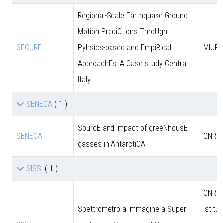
Regional-Scale Earthquake Ground
Motion PrediCtions ThroUgh
SECURE
Pyhsics-based and EmpiRical
MIUR
ApproachEs: A Case study Central
Italy
SENECA
( 1 )
SourcE and impact of greeNhousE
SENECA
CNR
gasses in AntarctiCA
SISSI
( 1 )
CNR - 
Spettrometro a Immagine a Super-
Istitut