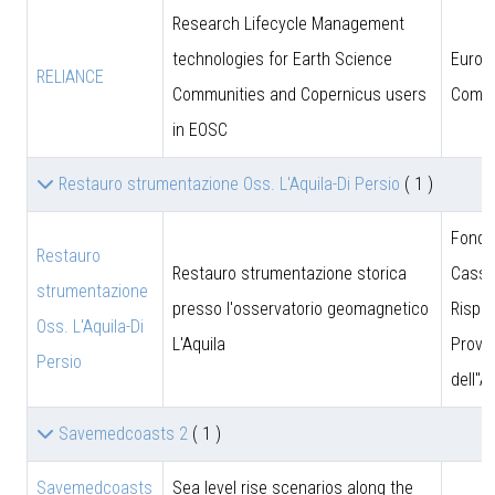
Research Lifecycle Management
technologies for Earth Science
Europ
RELIANCE
Communities and Copernicus users
Commi
in EOSC
Restauro strumentazione Oss. L'Aquila-Di Persio
( 1 )
Fonda
Restauro
Restauro strumentazione storica
Cassa
strumentazione
presso l'osservatorio geomagnetico
Rispar
Oss. L'Aquila-Di
L'Aquila
Provin
Persio
dell''A
Savemedcoasts 2
( 1 )
Savemedcoasts
Sea level rise scenarios along the