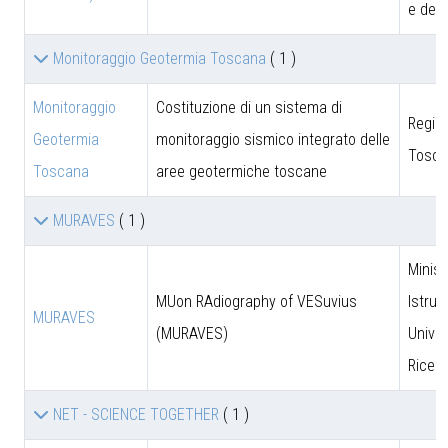
e dell
Monitoraggio Geotermia Toscana
( 1 )
Monitoraggio
Costituzione di un sistema di
Regio
Geotermia
monitoraggio sismico integrato delle
Tosca
Toscana
aree geotermiche toscane
MURAVES
( 1 )
Minist
MUon RAdiography of VESuvius
Istruz
MURAVES
(MURAVES)
Univer
Ricer
NET - SCIENCE TOGETHER
( 1 )