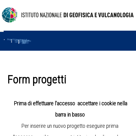
Progetti
Progetti Dipartimentali
Ambiente
Amused
Macmap
Tropomag
Terremoti
Further
Muse
Vulcani
First
Impact
Love-cf
Uno
Form progetti
Prima di effettuare l'accesso accettare i cookie nella
barra in basso
Per inserire un nuovo progetto eseguire prima