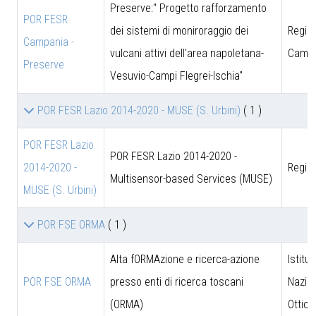
Preserve:" Progetto rafforzamento
POR FESR
dei sistemi di moniroraggio dei
Regio
Campania -
vulcani attivi dell'area napoletana-
Campa
Preserve
Vesuvio-Campi Flegrei-Ischia"
POR FESR Lazio 2014-2020 - MUSE (S. Urbini)
( 1 )
POR FESR Lazio
POR FESR Lazio 2014-2020 -
2014-2020 -
Regio
Multisensor-based Services (MUSE)
MUSE (S. Urbini)
POR FSE ORMA
( 1 )
Alta fORMAzione e ricerca-azione
Istitut
POR FSE ORMA
presso enti di ricerca toscani
Nazion
(ORMA)
Ottica