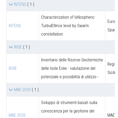
INTENS
( 1 )
Characterization of IoNospheric
Europ
INTENS
TurbulENnce level by Swarm
Space
constellation
IRGIE
( 1 )
Inventario delle Risorse Geotermiche
Regio
IRGIE
delle Isole Eolie - valutazione del
Sicili
potenziale e possibilità di utilizzo -
MAE 2020
( 1 )
Sviluppo di strumenti basati sulla
conoscenza per la gestione del
MAE 2020
MAE