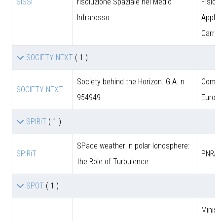
SISSI
risoluzione Spaziale nel Medio
Fisica
Infrarosso
Applic
Carrar
SOCIETY NEXT
( 1 )
Society behind the Horizon. G.A. n
Comun
SOCIETY NEXT
954949
Europ
SPIRiT
( 1 )
SPace weather in polar Ionosphere:
SPIRiT
PNRA
the Role of Turbulence
SPOT
( 1 )
Minist