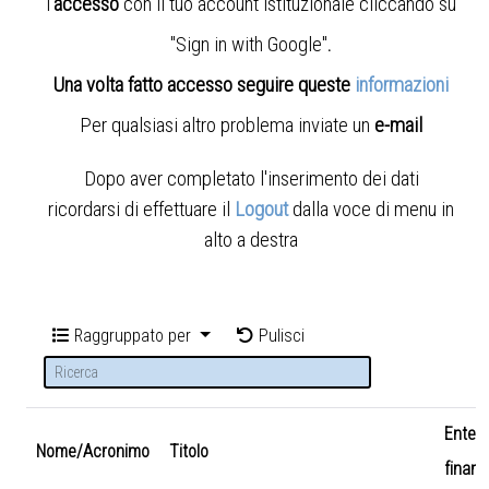
l'
accesso
con il tuo account istituzionale cliccando su
"Sign in with Google"
.
Una volta fatto accesso seguire queste
informazioni
Per qualsiasi altro problema inviate un
e-mail
Dopo aver completato l'inserimento dei dati
ricordarsi di effettuare il
Logout
dalla voce di menu in
alto a destra
Raggruppato per
Pulisci
Ente
Nome/Acronimo
Titolo
finanz