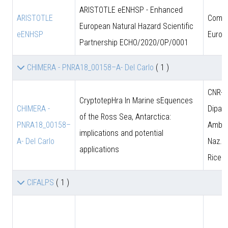
ARISTOTLE eENHSP - Enhanced
ARISTOTLE
Comun
European Natural Hazard Scientific
eENHSP
Europ
Partnership ECHO/2020/OP/0001
CHIMERA - PNRA18_00158–A- Del Carlo
( 1 )
CNR-D
CryptotepHra In Marine sEquences
CHIMERA -
Dipart
of the Ross Sea, Antarctica:
PNRA18_00158–
Amb. 
implications and potential
A- Del Carlo
Naz. d
applications
Ricer
CIFALPS
( 1 )