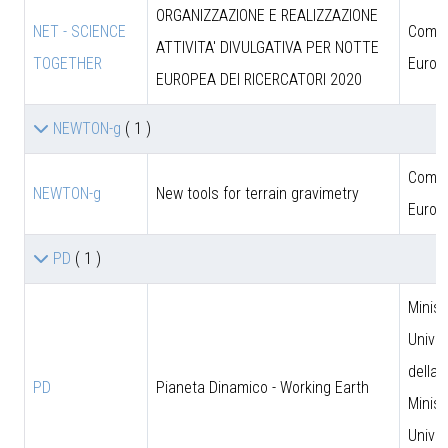
ORGANIZZAZIONE E REALIZZAZIONE
NET - SCIENCE
Comun
ATTIVITA' DIVULGATIVA PER NOTTE
TOGETHER
Europ
EUROPEA DEI RICERCATORI 2020
NEWTON-g
( 1 )
Comun
NEWTON-g
New tools for terrain gravimetry
Europ
PD
( 1 )
Minist
Univer
della 
PD
Pianeta Dinamico - Working Earth
Minist
Univer