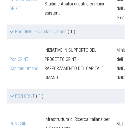
Studio e Analisi di dati e campioni
SPIRiT
dell'U
esistenti
e dell
Pon GRINT - Capitale Umano
( 1 )
INIZIATIVE IN SUPPORTO DEL
Minist
Pon GRINT -
PROGETTO GRINT -
dell'I
Capitale Umano
RAFFORZAMENTO DEL CAPITALE
dell'U
UMANO
della 
PON GRINT
( 1 )
Infrastruttura di Ricerca Italiana per
PON GRINT
MUR