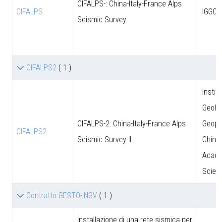
CIFALPS-: China-Italy-France Alps
CIFALPS
IGGCA
Seismic Survey
CIFALPS2
( 1 )
Instit
Geolo
CIFALPS-2: China-Italy-France Alps
Geoph
CIFALPS2
Seismic Survey II
Chine
Acade
Scien
Contratto GESTO-INGV
( 1 )
Installazione di una rete sismica per