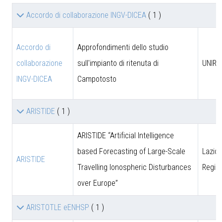
Accordo di collaborazione INGV-DICEA
( 1 )
Accordo di
Approfondimenti dello studio
collaborazione
sull'impianto di ritenuta di
UNIRM
INGV-DICEA
Campotosto
ARISTIDE
( 1 )
ARISTIDE “Artificial Intelligence
based Forecasting of Large-Scale
Lazio 
ARISTIDE
Travelling Ionospheric Disturbances
Regio
over Europe”
ARISTOTLE eENHSP
( 1 )