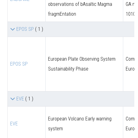
observations of bAsaltic Magma
GA n.
fragmEntation
10102
EPOS SP
( 1 )
European Plate Observing System
Comun
EPOS SP
Sustainability Phase
Europ
EVE
( 1 )
European Volcano Early warning
Comun
EVE
system
Europ