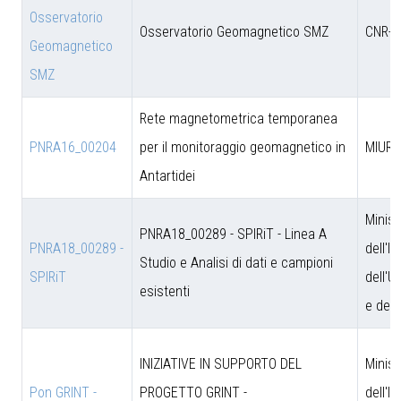
Osservatorio
Osservatorio Geomagnetico SMZ
CNR-D
Geomagnetico
SMZ
Rete magnetometrica temporanea
PNRA16_00204
per il monitoraggio geomagnetico in
MIUR
Antartidei
Minist
PNRA18_00289 - SPIRiT - Linea A
PNRA18_00289 -
dell'I
Studio e Analisi di dati e campioni
SPIRiT
dell'U
esistenti
e dell
INIZIATIVE IN SUPPORTO DEL
Minist
Pon GRINT -
PROGETTO GRINT -
dell'I