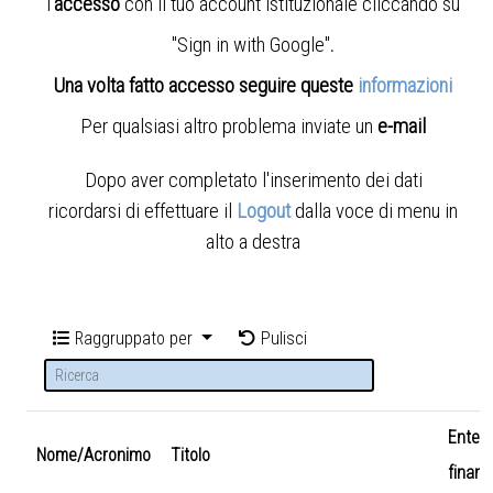
l'
accesso
con il tuo account istituzionale cliccando su
"Sign in with Google"
.
Una volta fatto accesso seguire queste
informazioni
Per qualsiasi altro problema inviate un
e-mail
Dopo aver completato l'inserimento dei dati
ricordarsi di effettuare il
Logout
dalla voce di menu in
alto a destra
Raggruppato per
Pulisci
Ente
Nome/Acronimo
Titolo
finanz