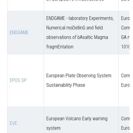
ENDGAME - laboratory Experiments,
Europ
Numerical moDellinG and field
Commi
ENDGAME
observations of bAsaltic Magma
GA n.
fragmEntation
10102
European Plate Observing System
Comun
EPOS SP
Sustainability Phase
Europ
European Volcano Early warning
Comun
EVE
system
Europ