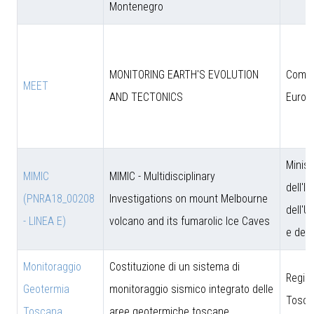
Montenegro
MONITORING EARTH'S EVOLUTION
Comun
MEET
AND TECTONICS
Europ
Minist
MIMIC
MIMIC - Multidisciplinary
dell'I
(PNRA18_00208
Investigations on mount Melbourne
dell'U
- LINEA E)
volcano and its fumarolic Ice Caves
e dell
Monitoraggio
Costituzione di un sistema di
Regio
Geotermia
monitoraggio sismico integrato delle
Tosca
Toscana
aree geotermiche toscane