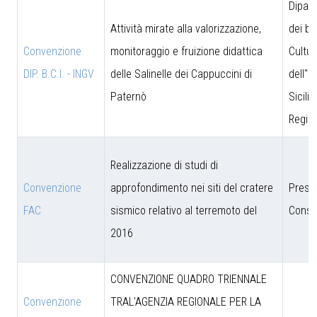
Dipar
Attività mirate alla valorizzazione,
dei be
Convenzione
monitoraggio e fruizione didattica
Cultur
DIP. B.C.I. - INGV
delle Salinelle dei Cappuccini di
dell''I
Paternò
Sicili
Region
Realizzazione di studi di
Convenzione
approfondimento nei siti del cratere
Presi
FAC
sismico relativo al terremoto del
Consig
2016
CONVENZIONE QUADRO TRIENNALE
Convenzione
TRAL'AGENZIA REGIONALE PER LA