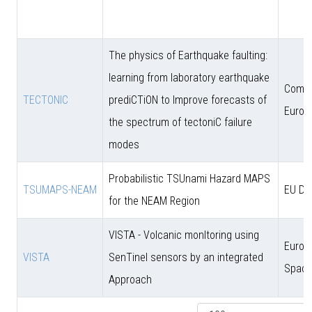
The physics of Earthquake faulting:
learning from laboratory earthquake
Comun
TECTONIC
prediCTiON to Improve forecasts of
Europ
the spectrum of tectoniC failure
modes
Probabilistic TSUnami Hazard MAPS
TSUMAPS-NEAM
EU DG
for the NEAM Region
VISTA - Volcanic monItoring using
Europ
VISTA
SenTinel sensors by an integrated
Space
Approach