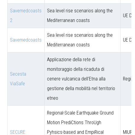
Savemedcoasts
Sea level rise scenarios along the
UE D
2
Mediterranean coasts
Sea level rise scenarios along the
Savemedcoasts
UE D
Mediterranean coasts
Applicazione della rete di
monitoraggio della ricaduta di
Secesta
cenere vulcanica dell'Etna alla
Region
ViaSafe
gestione della mobilità nel territorio
etneo
Regional-Scale Earthquake Ground
Motion PrediCtions ThroUgh
SECURE
Pyhsics-based and EmpiRical
MIUR