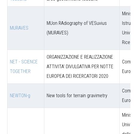
Minist
MUon RAdiography of VESuvius
Istruz
MURAVES
(MURAVES)
Univer
Ricer
ORGANIZZAZIONE E REALIZZAZIONE
NET - SCIENCE
Comun
ATTIVITA' DIVULGATIVA PER NOTTE
TOGETHER
Europ
EUROPEA DEI RICERCATORI 2020
Comun
NEWTON-g
New tools for terrain gravimetry
Europ
Minist
Univer