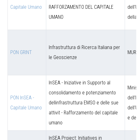
Capitale Umano
RAFFORZAMENTO DEL CAPITALE
dell'U
UMANO
della 
Infrastruttura di Ricerca Italiana per
PON GRINT
MUR
le Geoscienze
InSEA - Iniziative in Supporto al
Minist
consolidamento e potenziamento
PON InSEA -
dell'I
dellinfrastruttura EMSO e delle sue
Capitale Umano
dell'U
attivit - Rafforzamento del capitale
e dell
umano
InSEA Project: Initiatives in