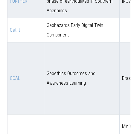
FURTHER
phase of earthquakes in Southern
INGV
Apennines
Geohazards Early Digital Twin
Get-It
Component
Geoethics Outcomes and
GOAL
Eras
Awareness Learning
Minist