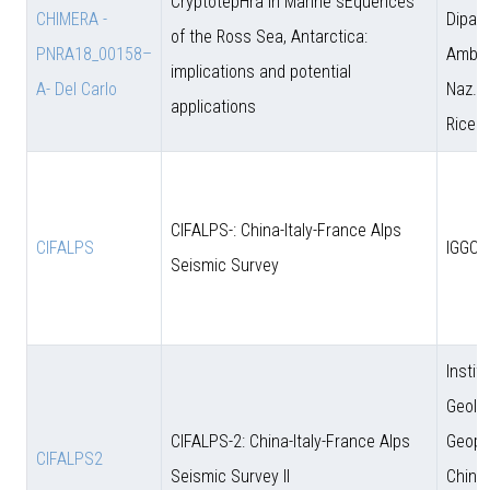
CryptotepHra In Marine sEquences
CHIMERA -
Dipart
of the Ross Sea, Antarctica:
PNRA18_00158–
Amb. 
implications and potential
A- Del Carlo
Naz. d
applications
Ricer
CIFALPS-: China-Italy-France Alps
CIFALPS
IGGCA
Seismic Survey
Instit
Geolo
CIFALPS-2: China-Italy-France Alps
Geoph
CIFALPS2
Seismic Survey II
Chine