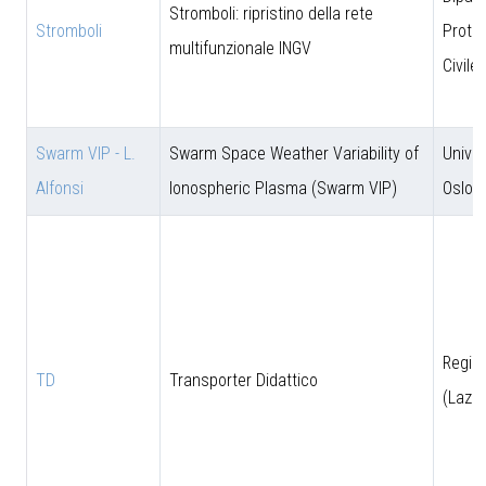
Stromboli: ripristino della rete
Stromboli
Prote
multifunzionale INGV
Civile
Swarm VIP - L.
Swarm Space Weather Variability of
Univer
Alfonsi
Ionospheric Plasma (Swarm VIP)
Oslo
Regio
TD
Transporter Didattico
(Lazio