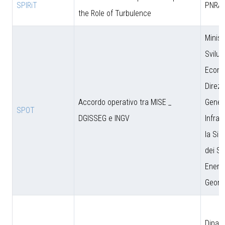
SPIRiT
PNRA
the Role of Turbulence
Minist
Svilu
Econo
Direzi
Accordo operativo tra MISE _
Genera
SPOT
DGISSEG e INGV
Infras
la Sic
dei Si
Energe
Geomi
Dipar