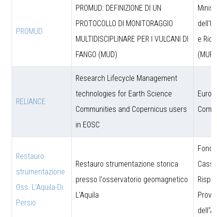
PROMUD: DEFINIZIONE DI UN
Minist
PROTOCOLLO DI MONITORAGGIO
dell'U
PROMUD
MULTIDISCIPLINARE PER I VULCANI DI
e Rice
FANGO (MUD)
(MUR)
Research Lifecycle Management
technologies for Earth Science
Europ
RELIANCE
Communities and Copernicus users
Commi
in EOSC
Fonda
Restauro
Restauro strumentazione storica
Cassa
strumentazione
presso l'osservatorio geomagnetico
Rispar
Oss. L'Aquila-Di
L'Aquila
Provin
Persio
dell''A