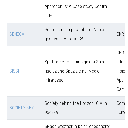
ApproachEs: A Case study Central
Italy
SourcE and impact of greeNhousE
SENECA
CNR
gasses in AntarctiCA
CNR - 
Spettrometro a Immagine a Super-
Istitut
SISSI
risoluzione Spaziale nel Medio
Fisica
Infrarosso
Applic
Carrar
Society behind the Horizon. G.A. n
Comun
SOCIETY NEXT
954949
Europ
SPace weather in polar Ionosphere: