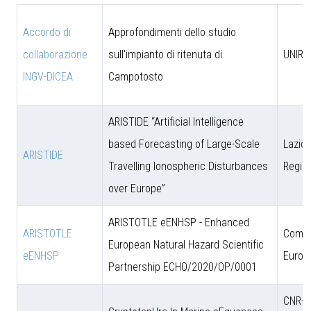
Accordo di
Approfondimenti dello studio
collaborazione
sull'impianto di ritenuta di
UNIRM
INGV-DICEA
Campotosto
ARISTIDE “Artificial Intelligence
based Forecasting of Large-Scale
Lazio 
ARISTIDE
Travelling Ionospheric Disturbances
Regio
over Europe”
ARISTOTLE eENHSP - Enhanced
ARISTOTLE
Comun
European Natural Hazard Scientific
eENHSP
Europ
Partnership ECHO/2020/OP/0001
CNR-D