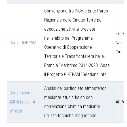
Convenzione tra INGV e Ente Parco
Nazionale delle Cinque Terre per
esecuzione attivita' previste
Ente 
nell'ambito del Programma
Conv. GIREPAM
Nazion
Operativo di Cooperazione
Cinqu
Territoriale Transfrontaliera Italia-
Francia "Marittimo 2014-2020" Asse
II Progetto GIREPAM "Gestione Inte
Analisi del particolato atmosferico
Convenzione
mediante studio fisico con
ARPA Lazio - A.
ARPA 
correlazione chimica mediante
Winkler
utilizzo tecniche magnetiche