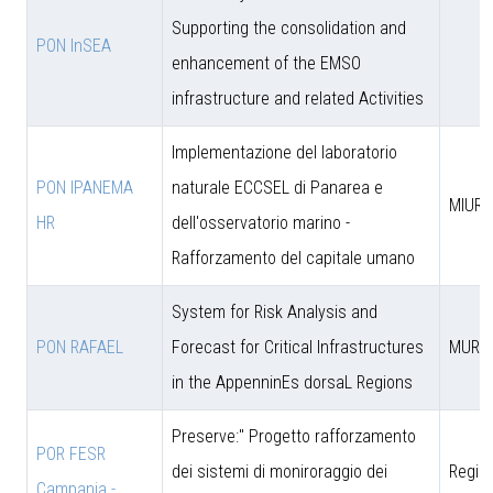
Supporting the consolidation and
PON InSEA
enhancement of the EMSO
infrastructure and related Activities
Implementazione del laboratorio
PON IPANEMA
naturale ECCSEL di Panarea e
MIUR -
HR
dell'osservatorio marino -
Rafforzamento del capitale umano
System for Risk Analysis and
PON RAFAEL
Forecast for Critical Infrastructures
MUR
in the AppenninEs dorsaL Regions
Preserve:" Progetto rafforzamento
POR FESR
dei sistemi di moniroraggio dei
Regio
Campania -