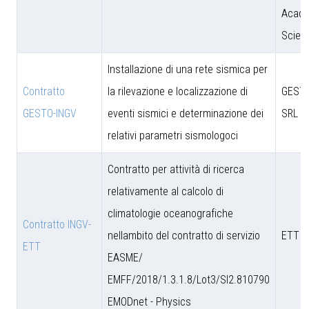
Acade
Scien
Installazione di una rete sismica per
Contratto
la rilevazione e localizzazione di
GESTO
GESTO-INGV
eventi sismici e determinazione dei
SRL
relativi parametri sismologoci
Contratto per attività di ricerca
relativamente al calcolo di
climatologie oceanografiche
Contratto INGV-
nellambito del contratto di servizio
ETT S
ETT
EASME/
EMFF/2018/1.3.1.8/Lot3/SI2.810790
EMODnet - Physics