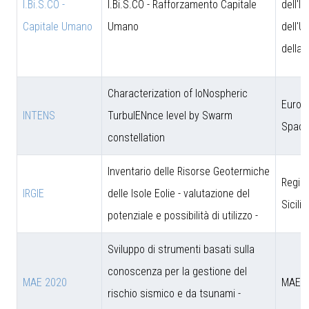
I.Bi.S.CO -
I.Bi.S.CO - Rafforzamento Capitale
dell'I
Capitale Umano
Umano
dell'U
della 
Characterization of IoNospheric
Europ
INTENS
TurbulENnce level by Swarm
Space
constellation
Inventario delle Risorse Geotermiche
Regio
IRGIE
delle Isole Eolie - valutazione del
Sicili
potenziale e possibilità di utilizzo -
Sviluppo di strumenti basati sulla
conoscenza per la gestione del
MAE 2020
MAE
rischio sismico e da tsunami -