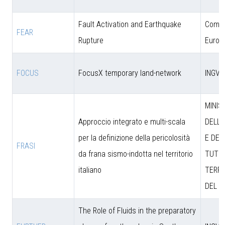
Fault Activation and Earthquake
Comun
FEAR
Rupture
Europ
FOCUS
FocusX temporary land-network
INGV
MINIS
Approccio integrato e multi-scala
DELL’
per la definizione della pericolosità
E DEL
FRASI
da frana sismo-indotta nel territorio
TUTEL
italiano
TERRI
DEL M
The Role of Fluids in the preparatory