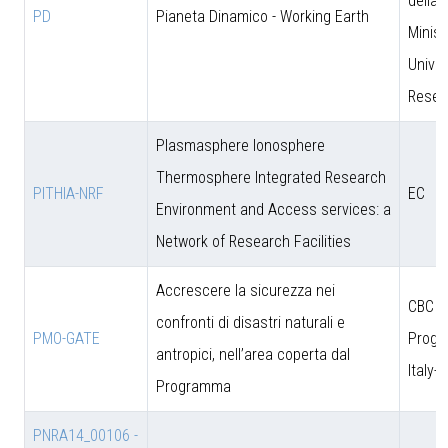
della 
PD
Pianeta Dinamico - Working Earth
Minist
Univer
Resea
Plasmasphere Ionosphere
Thermosphere Integrated Research
PITHIA-NRF
EC
Environment and Access services: a
Network of Research Facilities
Accrescere la sicurezza nei
CBC
confronti di disastri naturali e
PMO-GATE
Prog
antropici, nell’area coperta dal
Italy-
Programma
PNRA14_00106 -