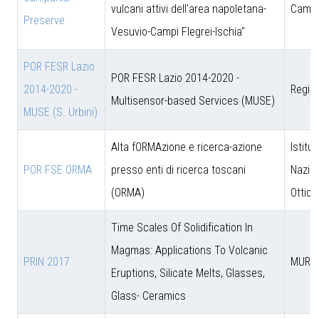
vulcani attivi dell'area napoletana-
Campa
Preserve
Vesuvio-Campi Flegrei-Ischia"
POR FESR Lazio
POR FESR Lazio 2014-2020 -
2014-2020 -
Regio
Multisensor-based Services (MUSE)
MUSE (S. Urbini)
Alta fORMAzione e ricerca-azione
Istitut
POR FSE ORMA
presso enti di ricerca toscani
Nazion
(ORMA)
Ottica
Time Scales Of Solidification In
Magmas: Applications To Volcanic
PRIN 2017
MUR
Eruptions, Silicate Melts, Glasses,
Glass- Ceramics