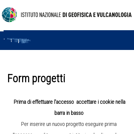
Progetti
Progetti Dipartimentali
Ambiente
Amused
Macmap
Tropomag
Terremoti
Further
Muse
Vulcani
First
Impact
Love-cf
Uno
Form progetti
Prima di effettuare l'accesso accettare i cookie nella
barra in basso
Per inserire un nuovo progetto eseguire prima