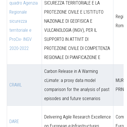
quadro Agenzia
SICUREZZA TERRITORIALE E LA
Regionale
PROTEZIONE CIVILE E L'ISTITUTO
Region
sicurezza
NAZIONALE DI GEOFISICA E
Roma
territoriale e
VULCANOLOGIA (INGV), PER IL
ProCiv- INGV
SUPPORTO IN ATTIVIT DI
2020-2022
PROTEZIONE CIVILE DI COMPETENZA
REGIONALE DI PIANFICAZIONE E
Carbon Release in A Warming
cLimate: a proxy data model
MUR (
CRAWL
comparison for the analysis of past
PRIN)
episodes and future scenarios
Delivering Agile Research Excellence
Comun
DARE
on European e-Infrastructures
Europ