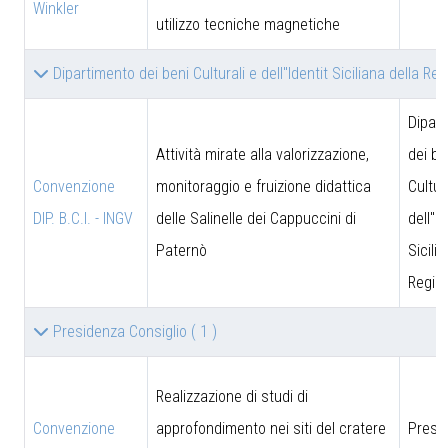
Winkler
utilizzo tecniche magnetiche
Dipartimento dei beni Culturali e dell''Identit Siciliana della Re
Dipar
Attività mirate alla valorizzazione,
dei be
Convenzione
monitoraggio e fruizione didattica
Cultur
DIP. B.C.I. - INGV
delle Salinelle dei Cappuccini di
dell''I
Paternò
Sicili
Region
Presidenza Consiglio
( 1 )
Realizzazione di studi di
Convenzione
approfondimento nei siti del cratere
Presi