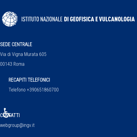
SEDE CENTRALE
Via di Vigna Murata 605
00143 Roma
RECAPITI TELEFONICI
Telefono +390651860700
♿
CONTATTI
webgroup@ingv.it