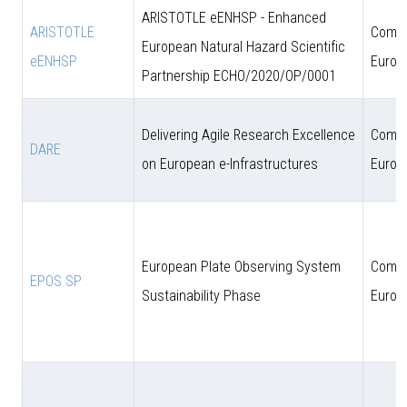
ARISTOTLE eENHSP - Enhanced
ARISTOTLE
Comun
European Natural Hazard Scientific
eENHSP
Europ
Partnership ECHO/2020/OP/0001
Delivering Agile Research Excellence
Comun
DARE
on European e-Infrastructures
Europ
European Plate Observing System
Comun
EPOS SP
Sustainability Phase
Europ