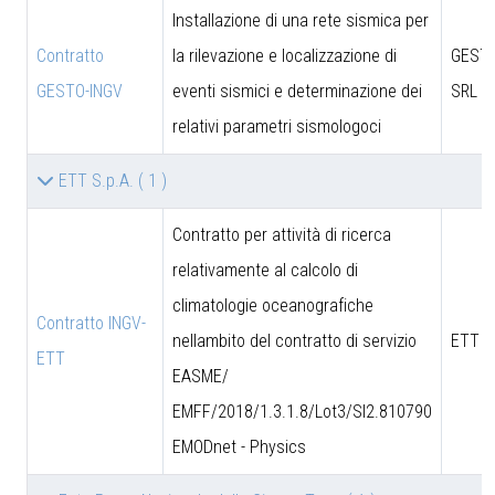
Installazione di una rete sismica per
Contratto
la rilevazione e localizzazione di
GESTO
GESTO-INGV
eventi sismici e determinazione dei
SRL
relativi parametri sismologoci
ETT S.p.A.
( 1 )
Contratto per attività di ricerca
relativamente al calcolo di
climatologie oceanografiche
Contratto INGV-
nellambito del contratto di servizio
ETT S
ETT
EASME/
EMFF/2018/1.3.1.8/Lot3/SI2.810790
EMODnet - Physics