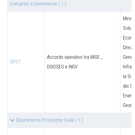
Energetici e Geominerari
( 1 )
Minist
Svilu
Econo
Direzi
Accordo operativo tra MISE _
Genera
SPOT
DGISSEG e INGV
Infras
la Sic
dei Si
Energe
Geomi
Dipartimento Protezione Civile
( 1 )