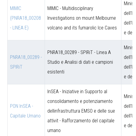
Minist
MIMIC
MIMIC - Multidisciplinary
dell'I
(PNRA18_00208
Investigations on mount Melbourne
dell'U
- LINEA E)
volcano and its fumarolic Ice Caves
e dell
Minist
PNRA18_00289 - SPIRiT - Linea A
PNRA18_00289 -
dell'I
Studio e Analisi di dati e campioni
SPIRiT
dell'U
esistenti
e dell
InSEA - Iniziative in Supporto al
Minist
consolidamento e potenziamento
PON InSEA -
dell'I
dellinfrastruttura EMSO e delle sue
Capitale Umano
dell'U
attivit - Rafforzamento del capitale
e dell
umano