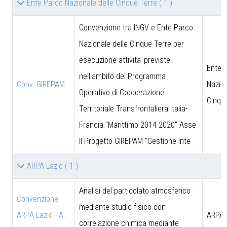
Ente Parco Nazionale delle Cinque Terre
( 1 )
Convenzione tra INGV e Ente Parco
Nazionale delle Cinque Terre per
esecuzione attivita' previste
Ente 
nell'ambito del Programma
Conv. GIREPAM
Nazion
Operativo di Cooperazione
Cinqu
Territoriale Transfrontaliera Italia-
Francia "Marittimo 2014-2020" Asse
II Progetto GIREPAM "Gestione Inte
ARPA Lazio
( 1 )
Analisi del particolato atmosferico
Convenzione
mediante studio fisico con
ARPA Lazio - A.
ARPA 
correlazione chimica mediante