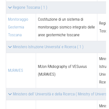
Regione Toscana
( 1 )
Monitoraggio
Costituzione di un sistema di
Regio
Geotermia
monitoraggio sismico integrato delle
Tosca
Toscana
aree geotermiche toscane
Ministero Istruzione Universita' e Ricerca
( 1 )
Minist
MUon RAdiography of VESuvius
Istruz
MURAVES
(MURAVES)
Univer
Ricer
Ministero dell' Università e della Ricerca ( Ministry of Univer
Minist