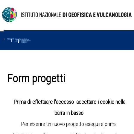
Progetti
Progetti Dipartimentali
Ambiente
Amused
Macmap
Tropomag
Terremoti
Further
Muse
Vulcani
First
Impact
Love-cf
Uno
Form progetti
Prima di effettuare l'accesso accettare i cookie nella
barra in basso
Per inserire un nuovo progetto eseguire prima