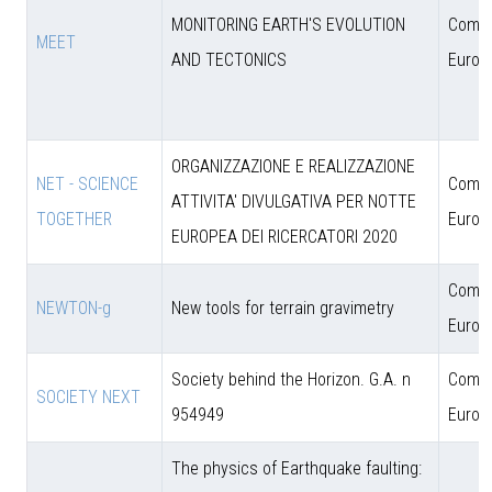
MONITORING EARTH'S EVOLUTION
Comun
MEET
AND TECTONICS
Europ
ORGANIZZAZIONE E REALIZZAZIONE
NET - SCIENCE
Comun
ATTIVITA' DIVULGATIVA PER NOTTE
TOGETHER
Europ
EUROPEA DEI RICERCATORI 2020
Comun
NEWTON-g
New tools for terrain gravimetry
Europ
Society behind the Horizon. G.A. n
Comun
SOCIETY NEXT
954949
Europ
The physics of Earthquake faulting: