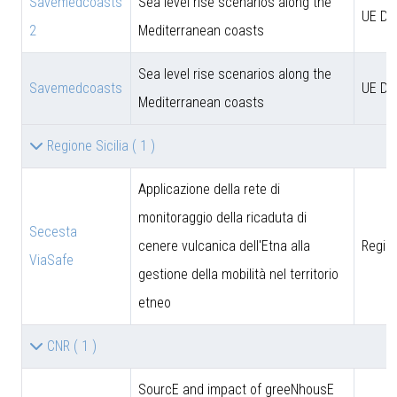
Savemedcoasts
Sea level rise scenarios along the
UE D
2
Mediterranean coasts
Sea level rise scenarios along the
Savemedcoasts
UE D
Mediterranean coasts
Regione Sicilia
( 1 )
Applicazione della rete di
monitoraggio della ricaduta di
Secesta
cenere vulcanica dell'Etna alla
Region
ViaSafe
gestione della mobilità nel territorio
etneo
CNR
( 1 )
SourcE and impact of greeNhousE