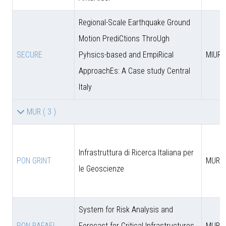
Regional-Scale Earthquake Ground
Motion PrediCtions ThroUgh
SECURE
Pyhsics-based and EmpiRical
MIUR
ApproachEs: A Case study Central
Italy
MUR
( 3 )
Infrastruttura di Ricerca Italiana per
PON GRINT
MUR
le Geoscienze
System for Risk Analysis and
PON RAFAEL
Forecast for Critical Infrastructures
MUR