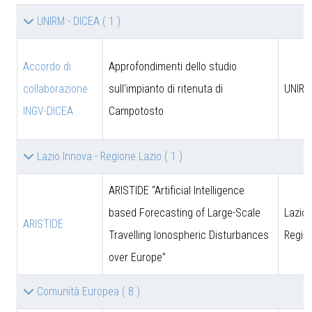
UNIRM - DICEA
( 1 )
Accordo di
Approfondimenti dello studio
collaborazione
sull'impianto di ritenuta di
UNIRM
INGV-DICEA
Campotosto
Lazio Innova - Regione Lazio
( 1 )
ARISTIDE “Artificial Intelligence
based Forecasting of Large-Scale
Lazio 
ARISTIDE
Travelling Ionospheric Disturbances
Regio
over Europe”
Comunità Europea
( 8 )