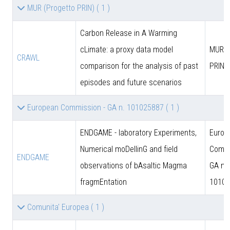
MUR (Progetto PRIN)
( 1 )
Carbon Release in A Warming
cLimate: a proxy data model
MUR (
CRAWL
comparison for the analysis of past
PRIN)
episodes and future scenarios
European Commission - GA n. 101025887
( 1 )
ENDGAME - laboratory Experiments,
Europ
Numerical moDellinG and field
Commi
ENDGAME
observations of bAsaltic Magma
GA n.
fragmEntation
10102
Comunita' Europea
( 1 )