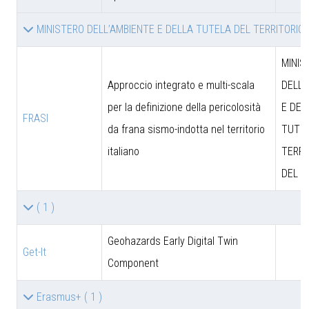
MINISTERO DELL’AMBIENTE E DELLA TUTELA DEL TERRITORIO
MINIS
Approccio integrato e multi-scala
DELL’
per la definizione della pericolosità
E DEL
FRASI
da frana sismo-indotta nel territorio
TUTEL
italiano
TERRI
DEL M
( 1 )
Geohazards Early Digital Twin
Get-It
Component
Erasmus+
( 1 )