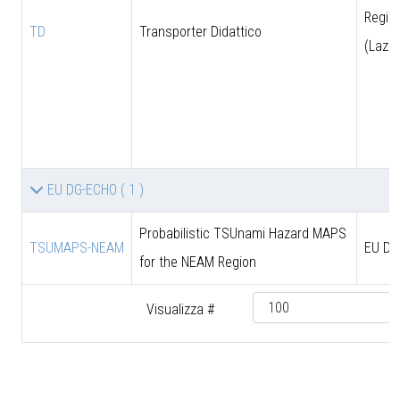
Regio
TD
Transporter Didattico
(Lazio
EU DG-ECHO
( 1 )
Probabilistic TSUnami Hazard MAPS
TSUMAPS-NEAM
EU DG
for the NEAM Region
Visualizza #