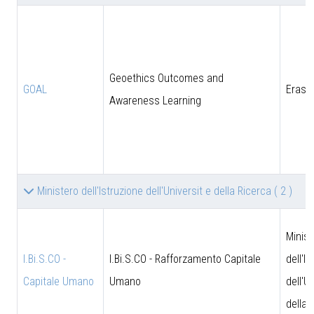
Geoethics Outcomes and
GOAL
Eras
Awareness Learning
Ministero dell'Istruzione dell'Universit e della Ricerca
( 2 )
Minist
I.Bi.S.CO -
I.Bi.S.CO - Rafforzamento Capitale
dell'I
Capitale Umano
Umano
dell'U
della 