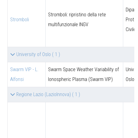
Dipar
Stromboli: ripristino della rete
Stromboli
Prote
multifunzionale INGV
Civile
University of Oslo
( 1 )
Swarm VIP - L.
Swarm Space Weather Variability of
Univer
Alfonsi
Ionospheric Plasma (Swarm VIP)
Oslo
Regione Lazio (LazioInnova)
( 1 )