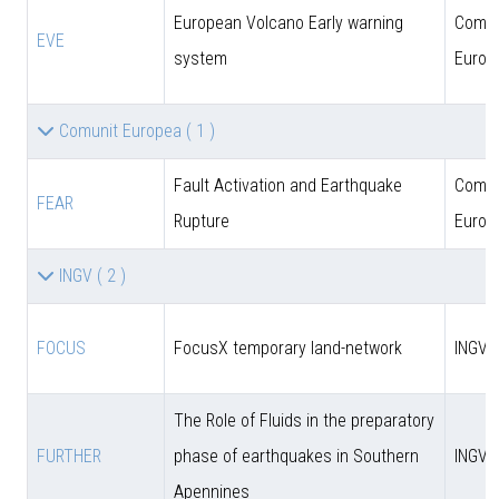
European Volcano Early warning
Comun
EVE
system
Europ
Comunit Europea
( 1 )
Fault Activation and Earthquake
Comun
FEAR
Rupture
Europ
INGV
( 2 )
FOCUS
FocusX temporary land-network
INGV
The Role of Fluids in the preparatory
FURTHER
phase of earthquakes in Southern
INGV
Apennines