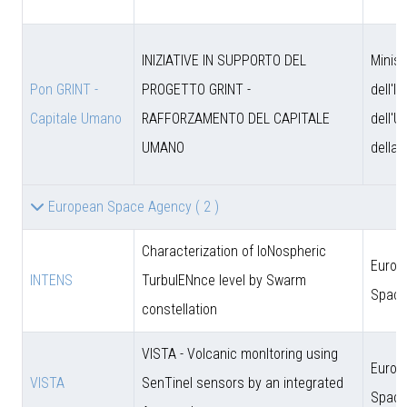
INIZIATIVE IN SUPPORTO DEL
Minist
Pon GRINT -
PROGETTO GRINT -
dell'I
Capitale Umano
RAFFORZAMENTO DEL CAPITALE
dell'U
UMANO
della 
European Space Agency
( 2 )
Characterization of IoNospheric
Europ
INTENS
TurbulENnce level by Swarm
Space
constellation
VISTA - Volcanic monItoring using
Europ
VISTA
SenTinel sensors by an integrated
Space