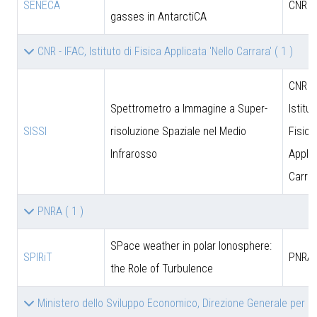
SENECA
CNR
gasses in AntarctiCA
CNR - IFAC, Istituto di Fisica Applicata 'Nello Carrara'
( 1 )
CNR - 
Spettrometro a Immagine a Super-
Istitut
SISSI
risoluzione Spaziale nel Medio
Fisica
Infrarosso
Applic
Carrar
PNRA
( 1 )
SPace weather in polar Ionosphere:
SPIRiT
PNRA
the Role of Turbulence
Ministero dello Sviluppo Economico, Direzione Generale per le 