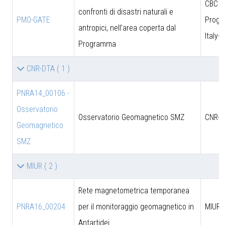
CBC
confronti di disastri naturali e
PMO-GATE
Prog
antropici, nell’area coperta dal
Italy-
Programma
CNR-DTA
( 1 )
PNRA14_00106 -
Osservatorio
Osservatorio Geomagnetico SMZ
CNR-D
Geomagnetico
SMZ
MIUR
( 2 )
Rete magnetometrica temporanea
PNRA16_00204
per il monitoraggio geomagnetico in
MIUR
Antartidei