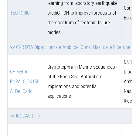
learning from laboratory earthquake
Comun
TECTONIC
prediCTiON to Improve forecasts of
Europ
the spectrum of tectoniC failure
modes
CNR-DTA Dipart. terra e Amb. del Cons. Naz. delle Ricerche
( 
CNR-D
CryptotepHra In Marine sEquences
CHIMERA -
Dipart
of the Ross Sea, Antarctica:
PNRA18_00158–
Amb. 
implications and potential
A- Del Carlo
Naz. d
applications
Ricer
IGGCAS
( 1 )