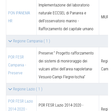
Implementazione del laboratorio
PON IPANEMA
naturale ECCSEL di Panarea e
MIUR -
HR
dell'osservatorio marino -
Rafforzamento del capitale umano
Regione Campania
( 1 )
Preserve:" Progetto rafforzamento
POR FESR
dei sistemi di moniroraggio dei
Regio
Campania -
vulcani attivi dell'area napoletana-
Campa
Preserve
Vesuvio-Campi Flegrei-Ischia"
Regione Lazio
( 1 )
POR FESR Lazio
POR FESR Lazio 2014-2020 -
2014-2020 -
Regio