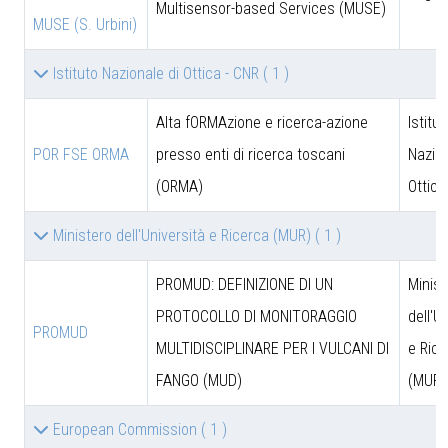
Multisensor-based Services (MUSE)
MUSE (S. Urbini)
Istituto Nazionale di Ottica - CNR
( 1 )
Alta fORMAzione e ricerca-azione
Istitut
POR FSE ORMA
presso enti di ricerca toscani
Nazion
(ORMA)
Ottica
Ministero dell'Università e Ricerca (MUR)
( 1 )
PROMUD: DEFINIZIONE DI UN
Minist
PROTOCOLLO DI MONITORAGGIO
dell'U
PROMUD
MULTIDISCIPLINARE PER I VULCANI DI
e Rice
FANGO (MUD)
(MUR)
European Commission
( 1 )