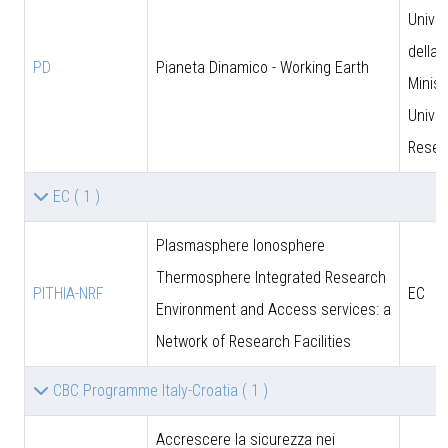
Univer
della 
PD
Pianeta Dinamico - Working Earth
Minist
Univer
Resea
EC
( 1 )
Plasmasphere Ionosphere
Thermosphere Integrated Research
PITHIA-NRF
EC
Environment and Access services: a
Network of Research Facilities
CBC Programme Italy-Croatia
( 1 )
Accrescere la sicurezza nei