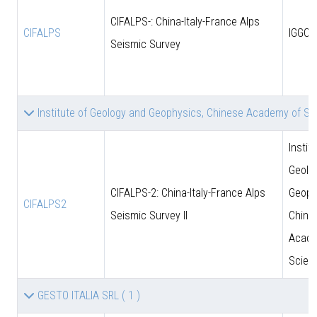
CIFALPS-: China-Italy-France Alps
CIFALPS
IGGCA
Seismic Survey
Institute of Geology and Geophysics, Chinese Academy of S
Instit
Geolo
CIFALPS-2: China-Italy-France Alps
Geoph
CIFALPS2
Seismic Survey II
Chine
Acade
Scien
GESTO ITALIA SRL
( 1 )