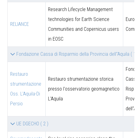
Research Lifecycle Management
technologies for Earth Science
Europ
RELIANCE
Communities and Copernicus users
Commi
in EOSC
Fondazione Cassa di Risparmio della Provincia dell''Aquila
( 1 
Fonda
Restauro
Restauro strumentazione storica
Cassa
strumentazione
presso l'osservatorio geomagnetico
Rispar
Oss. L'Aquila-Di
L'Aquila
Provin
Persio
dell''A
UE DGECHO
( 2 )