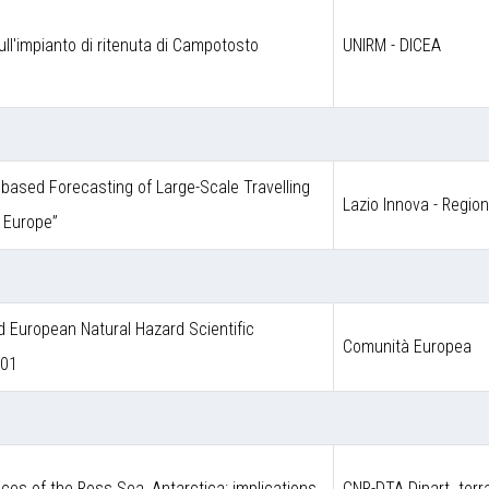
ull'impianto di ritenuta di Campotosto
UNIRM - DICEA
ce based Forecasting of Large-Scale Travelling
Lazio Innova - Regio
 Europe”
European Natural Hazard Scientific
Comunità Europea
001
ces of the Ross Sea, Antarctica: implications
CNR-DTA Dipart. terr