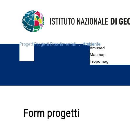
Progetti
Progetti Dipartimentali
Ambiente
Amused
Macmap
Tropomag
Form progetti