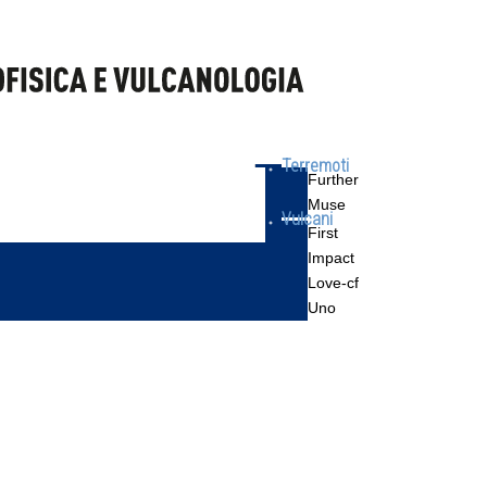
Terremoti
Further
Muse
Vulcani
First
Impact
Love-cf
Uno