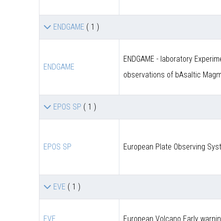
ENDGAME
( 1 )
ENDGAME - laboratory Experime
ENDGAME
observations of bAsaltic Mag
EPOS SP
( 1 )
EPOS SP
European Plate Observing Syst
EVE
( 1 )
EVE
European Volcano Early warni