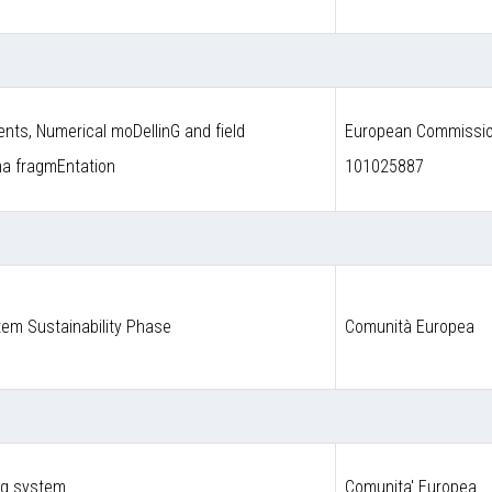
nts, Numerical moDellinG and field
European Commission
ma fragmEntation
101025887
em Sustainability Phase
Comunità Europea
ng system
Comunita' Europea