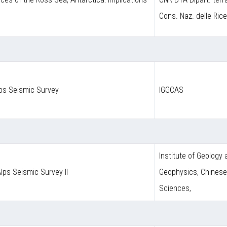
Cons. Naz. delle Ric
lps Seismic Survey
IGGCAS
Institute of Geology
Alps Seismic Survey II
Geophysics, Chines
Sciences,