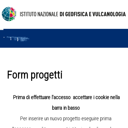
Progetti
Progetti Dipartimentali
Ambiente
Amused
Macmap
Tropomag
Terremoti
Further
Muse
Vulcani
First
Impact
Love-cf
Uno
Form progetti
Prima di effettuare l'accesso accettare i cookie nella
barra in basso
Per inserire un nuovo progetto eseguire prima