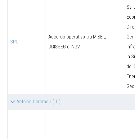
Svilu
Econo
Direzi
Accordo operativo tra MISE _
Genera
SPOT
DGISSEG e INGV
Infras
la Sic
dei Si
Energe
Geomi
Antonio Caramelli
( 1 )