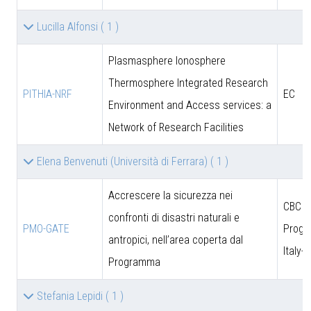
Lucilla Alfonsi
( 1 )
Plasmasphere Ionosphere
Thermosphere Integrated Research
PITHIA-NRF
EC
Environment and Access services: a
Network of Research Facilities
Elena Benvenuti (Università di Ferrara)
( 1 )
Accrescere la sicurezza nei
CBC
confronti di disastri naturali e
PMO-GATE
Prog
antropici, nell’area coperta dal
Italy-
Programma
Stefania Lepidi
( 1 )