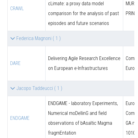
cLimate: a proxy data model
MUR (
CRAWL
comparison for the analysis of past
PRIN)
episodes and future scenarios
Federica Magnoni
( 1 )
Delivering Agile Research Excellence
Comun
DARE
on European e-Infrastructures
Europ
Jacopo Taddeucci
( 1 )
ENDGAME - laboratory Experiments,
Europ
Numerical moDellinG and field
Commi
ENDGAME
observations of bAsaltic Magma
GA n.
fragmEntation
10102