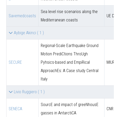
Sea level rise scenarios along the
Savemedcoasts
UE D
Mediterranean coasts
Aybige Akinci
( 1 )
Regional-Scale Earthquake Ground
Motion PrediCtions ThroUgh
SECURE
Pyhsics-based and EmpiRical
MIUR
ApproachEs: A Case study Central
Italy
Livio Ruggiero
( 1 )
SourcE and impact of greeNhousE
SENECA
CNR
gasses in AntarctiCA