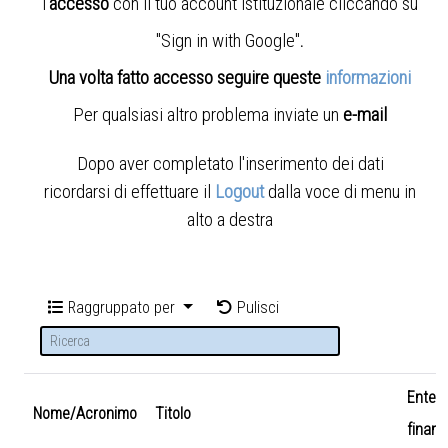
l'
accesso
con il tuo account istituzionale cliccando su
"Sign in with Google"
.
Una volta fatto accesso seguire queste
informazioni
Per qualsiasi altro problema inviate un
e-mail
Dopo aver completato l'inserimento dei dati
ricordarsi di effettuare il
Logout
dalla voce di menu in
alto a destra
Raggruppato per
Pulisci
Ente
Nome/Acronimo
Titolo
finanz