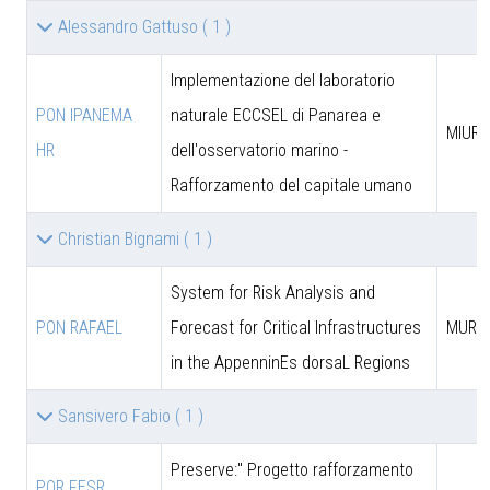
Alessandro Gattuso
( 1 )
Implementazione del laboratorio
PON IPANEMA
naturale ECCSEL di Panarea e
MIUR -
HR
dell'osservatorio marino -
Rafforzamento del capitale umano
Christian Bignami
( 1 )
System for Risk Analysis and
PON RAFAEL
Forecast for Critical Infrastructures
MUR
in the AppenninEs dorsaL Regions
Sansivero Fabio
( 1 )
Preserve:" Progetto rafforzamento
POR FESR