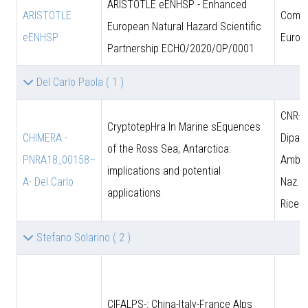
ARISTOTLE eENHSP - Enhanced
ARISTOTLE
Comun
European Natural Hazard Scientific
eENHSP
Europ
Partnership ECHO/2020/OP/0001
Del Carlo Paola
( 1 )
CNR-D
CryptotepHra In Marine sEquences
CHIMERA -
Dipart
of the Ross Sea, Antarctica:
PNRA18_00158–
Amb. 
implications and potential
A- Del Carlo
Naz. d
applications
Ricer
Stefano Solarino
( 2 )
CIFALPS-: China-Italy-France Alps