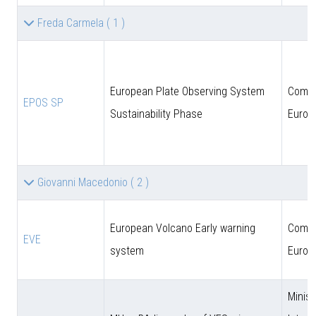
Freda Carmela
( 1 )
European Plate Observing System
Comun
EPOS SP
Sustainability Phase
Europ
Giovanni Macedonio
( 2 )
European Volcano Early warning
Comun
EVE
system
Europ
Minist