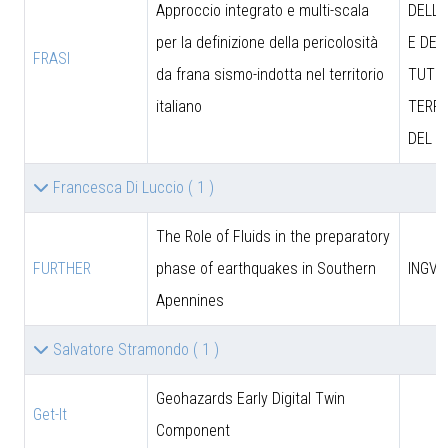
Approccio integrato e multi-scala
DELL’
per la definizione della pericolosità
E DEL
FRASI
da frana sismo-indotta nel territorio
TUTEL
italiano
TERRI
DEL M
Francesca Di Luccio
( 1 )
The Role of Fluids in the preparatory
FURTHER
phase of earthquakes in Southern
INGV
Apennines
Salvatore Stramondo
( 1 )
Geohazards Early Digital Twin
Get-It
Component