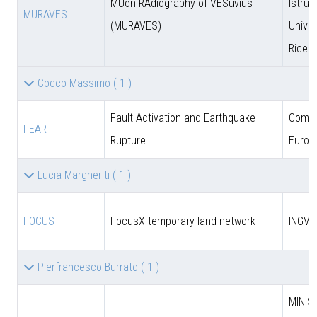
MUon RAdiography of VESuvius
Istruz
MURAVES
(MURAVES)
Univer
Ricer
Cocco Massimo
( 1 )
Fault Activation and Earthquake
Comun
FEAR
Rupture
Europ
Lucia Margheriti
( 1 )
FOCUS
FocusX temporary land-network
INGV
Pierfrancesco Burrato
( 1 )
MINIS