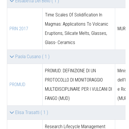
Elisabetta Del Bello
( 1 )
Time Scales Of Solidification In
Magmas: Applications To Volcanic
PRIN 2017
MUR
Eruptions, Silicate Melts, Glasses,
Glass- Ceramics
Paola Cusano
( 1 )
PROMUD: DEFINIZIONE DI UN
Minist
PROTOCOLLO DI MONITORAGGIO
dell'U
PROMUD
MULTIDISCIPLINARE PER I VULCANI DI
e Rice
FANGO (MUD)
(MUR)
Elisa Trasatti
( 1 )
Research Lifecycle Management