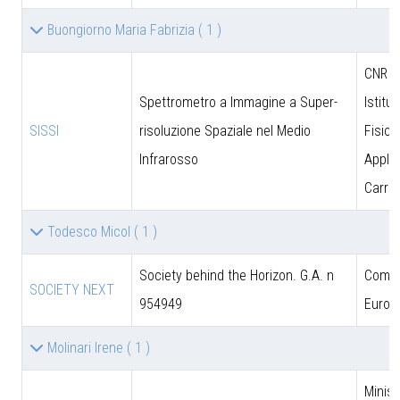
Buongiorno Maria Fabrizia
( 1 )
CNR - 
Spettrometro a Immagine a Super-
Istitut
SISSI
risoluzione Spaziale nel Medio
Fisica
Infrarosso
Applic
Carrar
Todesco Micol
( 1 )
Society behind the Horizon. G.A. n
Comun
SOCIETY NEXT
954949
Europ
Molinari Irene
( 1 )
Minist