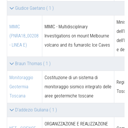
Giudice Gaetano
( 1 )
Minist
MIMIC
MIMIC - Multidisciplinary
dell'I
(PNRA18_00208
Investigations on mount Melbourne
dell'U
- LINEA E)
volcano and its fumarolic Ice Caves
e dell
Braun Thomas
( 1 )
Monitoraggio
Costituzione di un sistema di
Regio
Geotermia
monitoraggio sismico integrato delle
Tosca
Toscana
aree geotermiche toscane
D'addezio Giuliana
( 1 )
ORGANIZZAZIONE E REALIZZAZIONE