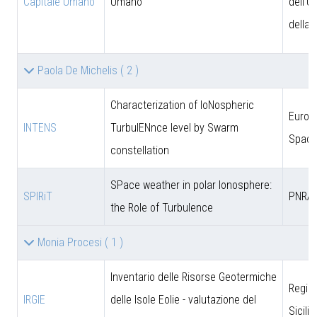
Capitale Umano
Umano
dell'U
della 
Paola De Michelis
( 2 )
Characterization of IoNospheric
Europ
INTENS
TurbulENnce level by Swarm
Space
constellation
SPace weather in polar Ionosphere:
SPIRiT
PNRA
the Role of Turbulence
Monia Procesi
( 1 )
Inventario delle Risorse Geotermiche
Regio
IRGIE
delle Isole Eolie - valutazione del
Sicili