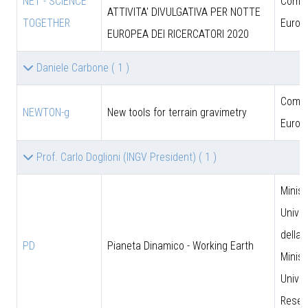
NET - SCIENCE
Comun
ATTIVITA' DIVULGATIVA PER NOTTE
TOGETHER
Europ
EUROPEA DEI RICERCATORI 2020
Daniele Carbone
( 1 )
Comun
NEWTON-g
New tools for terrain gravimetry
Europ
Prof. Carlo Doglioni (INGV President)
( 1 )
Minist
Univer
della 
PD
Pianeta Dinamico - Working Earth
Minist
Univer
Resea