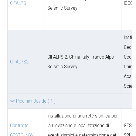
CIFALPS
IGGCA
Seismic Survey
Instit
Geolo
CIFALPS-2: China-Italy-France Alps
Geoph
CIFALPS2
Seismic Survey II
Chine
Acade
Scien
Piccinini Davide
( 1 )
Installazione di una rete sismica per
Contratto
la rilevazione e localizzazione di
GESTO
GESTO-INGV
eventi sismici e determinazione dei
SRL