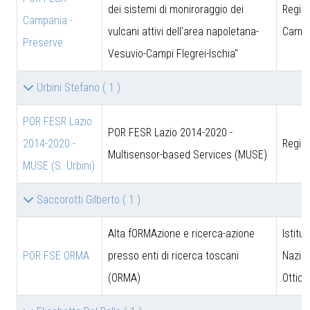
dei sistemi di moniroraggio dei
Regio
Campania -
vulcani attivi dell'area napoletana-
Campa
Preserve
Vesuvio-Campi Flegrei-Ischia"
Urbini Stefano
( 1 )
POR FESR Lazio
POR FESR Lazio 2014-2020 -
2014-2020 -
Regio
Multisensor-based Services (MUSE)
MUSE (S. Urbini)
Saccorotti Gilberto
( 1 )
Alta fORMAzione e ricerca-azione
Istitut
POR FSE ORMA
presso enti di ricerca toscani
Nazion
(ORMA)
Ottica