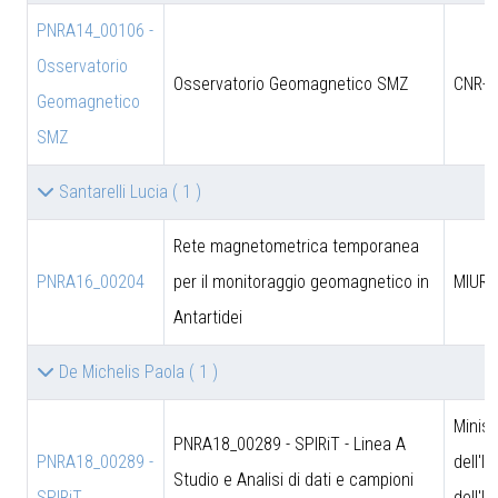
PNRA14_00106 -
Osservatorio
Osservatorio Geomagnetico SMZ
CNR-D
Geomagnetico
SMZ
Santarelli Lucia
( 1 )
Rete magnetometrica temporanea
PNRA16_00204
per il monitoraggio geomagnetico in
MIUR
Antartidei
De Michelis Paola
( 1 )
Minist
PNRA18_00289 - SPIRiT - Linea A
PNRA18_00289 -
dell'I
Studio e Analisi di dati e campioni
SPIRiT
dell'U