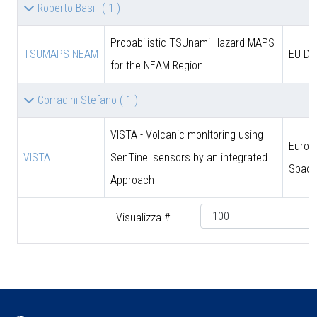
Roberto Basili
( 1 )
Probabilistic TSUnami Hazard MAPS
TSUMAPS-NEAM
EU DG
for the NEAM Region
Corradini Stefano
( 1 )
VISTA - Volcanic monItoring using
Europ
VISTA
SenTinel sensors by an integrated
Space
Approach
Visualizza #
♿