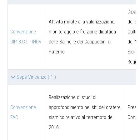
Dipar
Attività mirate alla valorizzazione,
dei be
Convenzione
monitoraggio e fruizione didattica
Cultur
DIP. B.C.I. - INGV
delle Salinelle dei Cappuccini di
dell''I
Paternò
Sicili
Region
Sepe Vincenzo
( 1 )
Realizzazione di studi di
Convenzione
approfondimento nei siti del cratere
Presi
FAC
sismico relativo al terremoto del
Consig
2016