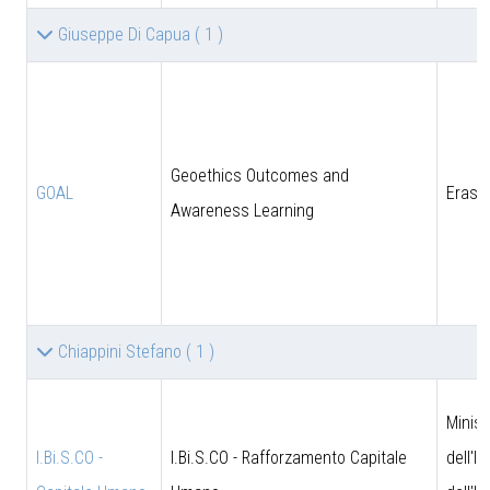
Giuseppe Di Capua
( 1 )
Geoethics Outcomes and
GOAL
Eras
Awareness Learning
Chiappini Stefano
( 1 )
Minist
I.Bi.S.CO -
I.Bi.S.CO - Rafforzamento Capitale
dell'I