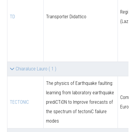
Regio
TD
Transporter Didattico
(Lazio
Chiaraluce Lauro
( 1 )
The physics of Earthquake faulting:
learning from laboratory earthquake
Comun
TECTONIC
prediCTiON to Improve forecasts of
Europ
the spectrum of tectoniC failure
modes