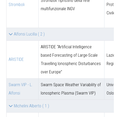
Stromboli: ripristino della rete
Stromboli
Prote
multifunzionale INGV
Civile
Alfonsi Lucilla
( 2 )
ARISTIDE “Artificial Intelligence
based Forecasting of Large-Scale
Lazio 
ARISTIDE
Travelling Ionospheric Disturbances
Regio
over Europe”
Swarm VIP - L.
Swarm Space Weather Variability of
Univer
Alfonsi
Ionospheric Plasma (Swarm VIP)
Oslo
Michelini Alberto
( 1 )