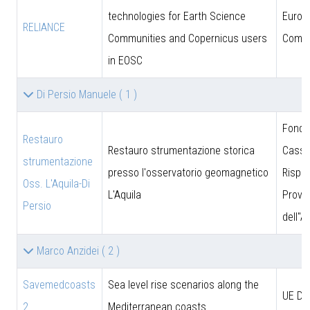
technologies for Earth Science
Europ
RELIANCE
Communities and Copernicus users
Commi
in EOSC
Di Persio Manuele
( 1 )
Fonda
Restauro
Restauro strumentazione storica
Cassa
strumentazione
presso l'osservatorio geomagnetico
Rispar
Oss. L'Aquila-Di
L'Aquila
Provin
Persio
dell''A
Marco Anzidei
( 2 )
Savemedcoasts
Sea level rise scenarios along the
UE D
2
Mediterranean coasts