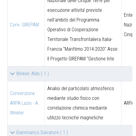
Nazionale delle Cinque Terre per
esecuzione attivita' previste
Ente 
nell'ambito del Programma
Conv. GIREPAM
Nazion
Operativo di Cooperazione
Cinqu
Territoriale Transfrontaliera Italia-
Francia "Marittimo 2014-2020" Asse
II Progetto GIREPAM "Gestione Inte
Winkler Aldo
( 1 )
Analisi del particolato atmosferico
Convenzione
mediante studio fisico con
ARPA Lazio - A.
ARPA 
correlazione chimica mediante
Winkler
utilizzo tecniche magnetiche
Giammanco Salvatore
( 1 )